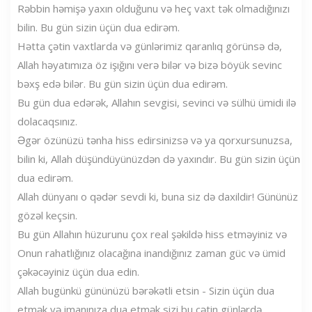
Rəbbin həmişə yaxın olduğunu və heç vaxt tək olmadığınızı
bilin. Bu gün sizin üçün dua edirəm.
Hətta çətin vaxtlarda və günlərimiz qaranlıq görünsə də,
Allah həyatımıza öz işığını verə bilər və bizə böyük sevinc
bəxş edə bilər. Bu gün sizin üçün dua edirəm.
Bu gün dua edərək, Allahın sevgisi, sevinci və sülhü ümidi ilə
dolacaqsınız.
Əgər özünüzü tənha hiss edirsinizsə və ya qorxursunuzsa,
bilin ki, Allah düşündüyünüzdən də yaxındır. Bu gün sizin üçün
dua edirəm.
Allah dünyanı o qədər sevdi ki, buna siz də daxildir! Gününüz
gözəl keçsin.
Bu gün Allahın hüzurunu çox real şəkildə hiss etməyiniz və
Onun rahatlığınız olacağına inandığınız zaman güc və ümid
çəkəcəyiniz üçün dua edin.
Allah bugünkü gününüzü bərəkətli etsin - Sizin üçün dua
etmək və imanınıza dua etmək sizi bu çətin günlərdə