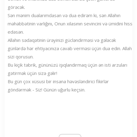
görəcək.
Sən mənim dualarımdasan və dua edirəm ki, sən Allahın
məhəbbətinin varlığını, Onun xilasının sevincini və ümidini hiss
edəsən.
Allahın sədaqətinin ürəyinizi gücləndirməsi və gələcək
günlərdə hər ehtiyacınıza cavab verməsi üçün dua edin. Allah
sizi qorusun.
Bu kiçik təbrik, gününüzü işıqlandırmaq üçün ən isti arzuları
gətirmək üçün sizə gəlir!
Bu gün çox xüsusi bir insana həvəsləndirici fikirlər
göndərmək - Siz! Günün uğurlu keçsin.