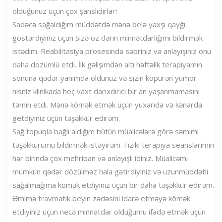
olduğunuz üçün çox şanslıdırlar!
Sadəcə sağaldığım müddətdə mənə belə yaxşı qayğı
göstərdiyiniz üçün Sizə öz dərin minnətdarlığımı bildirmək
istədim. Reabilitasiya prosesində səbriniz və anlayışınız onu
daha dözümlü etdi. İlk gəlişimdən altı həftəlik terapiyamın
sonuna qədər yanımda oldunuz və sizin köpürən yumor
hisniz klinikada heç vaxt darıxdırıcı bir an yaşanmamasını
təmin etdi. Mənə kömək etmək üçün yuxarıda və kənarda
getdiyiniz üçün təşəkkür edirəm.
Sağ topuqla bağlı aldığım bütün müalicələrə görə səmimi
təşəkkürümü bildirmək istəyirəm. Fiziki terapiya seanslarımın
hər birində çox mehriban və anlayışlı idiniz. Müalicəmi
mümkün qədər dözülməz hala gətirdiyiniz və uzunmüddətli
sağalmağıma kömək etdiyiniz üçün bir daha təşəkkür edirəm.
Əmimə travmatik beyin zədəsini idarə etməyə kömək
etdiyiniz üçün necə minnətdar olduğumu ifadə etmək üçün