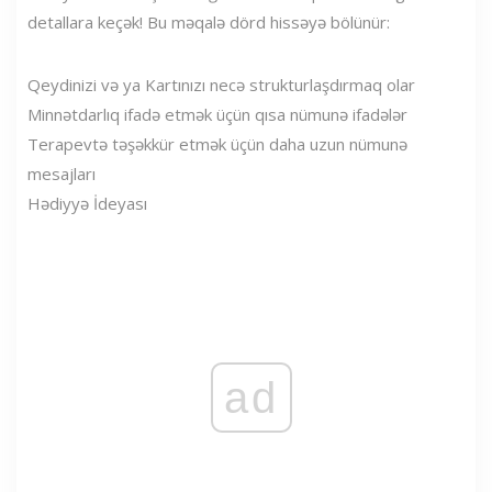
detallara keçək! Bu məqalə dörd hissəyə bölünür:
Qeydinizi və ya Kartınızı necə strukturlaşdırmaq olar
Minnətdarlıq ifadə etmək üçün qısa nümunə ifadələr
Terapevtə təşəkkür etmək üçün daha uzun nümunə
mesajları
Hədiyyə İdeyası
ad