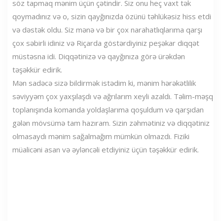
söz tapmaq mənim üçün çətindir. Siz onu heç vaxt tək
qoymadınız və o, sizin qayğınızda özünü təhlükəsiz hiss etdi
və dəstək oldu. Siz mənə və bir çox narahatlıqlarıma qarşı
çox səbirli idiniz və Riçarda göstərdiyiniz peşəkar diqqət
müstəsna idi. Diqqətinizə və qayğınıza görə ürəkdən
təşəkkür edirik.
Mən sadəcə sizə bildirmək istədim ki, mənim hərəkətlilik
səviyyəm çox yaxşılaşdı və ağrılarım xeyli azaldı. Təlim-məşq
toplanışında komanda yoldaşlarıma qoşuldum və qarşıdan
gələn mövsümə tam hazıram. Sizin zəhmətiniz və diqqətiniz
olmasaydı mənim sağalmağım mümkün olmazdı. Fiziki
müalicəni asan və əyləncəli etdiyiniz üçün təşəkkür edirik.