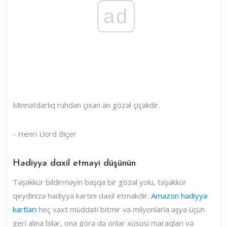
ad
Minnətdarlıq ruhdan çıxan ən gözəl çiçəkdir.
- Henri Uord Biçer
Hədiyyə daxil etməyi düşünün
Təşəkkür bildirməyin başqa bir gözəl yolu, təşəkkür
qeydinizə hədiyyə kartını daxil etməkdir.
Amazon hədiyyə
kartları
heç vaxt müddəti bitmir və milyonlarla əşya üçün
geri alına bilər, ona görə də onlar xüsusi maraqları və