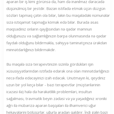
aparan bir iş kimi görünsə də, həm də inanılmaz dərəcədə
düşünülmüş bir jestdir. Bəzən istifadə etmək üçün düzgün
sözləri tapmaq çətin ola bilər, lakin bu məqalədəki nümunələr
sizə istiqamət tapmağa kömək edə bilər. Burada əsas
məqsədiniz onların qayğısından nə qədər məmnun
olduğunuzu və sağlamlığınızın bərpa olunmasında nə qədər
faydalı olduğunu bildirməklə, səhiyyə təminatçınıza ürəkdən
minnətdarlığınızı bildirməkdir.
Bu məqalə sizə terapevtinizin sizinlə gördükləri işin
xüsusiyyətlərindən istifadə edərək ona olan minnətdarlığınızı
necə ifadə edəcəyinizi izah edəcək. Unutmayın ki, qeydiniz
uzun bir yol keçə bilər - bəzi terapevtlər (müştərilərinin
icazəsi ilə) hələ də hərəkətlilik problemləri, insultun
sağalması, travmatik beyin zədəsi və ya yaşadığınız xroniki
ağrı ilə mübarizə aparan başqaları ilə ilhamverici uğur
hekayələrini bölüşürlər. uğurla aradan qaldırır. İndi gəlin bəzi