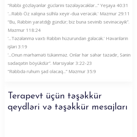
“Rəbbi gözləyənlər güclərini təzələyəcəklər...” Yeşaya 40:31
'...Rəbb Öz xalqına sülhlə xeyir-dua verəcək.' Məzmur 29:11
“Bu, Rəbbin yaratdığı gündür; biz buna sevinib sevinəcəyik”.
Məzmur 118:24
'...Təzələnmə vaxtı Rəbbin hüzurundan gələcək.' Həvarilərin
işləri 3:19
'...Onun mərhəməti tükənməz. Onlar hər səhər təzədir, Sənin
sədaqətin böyükdür”. Mərsiyələr 3:22-23
“Rəbbdə ruhum şad olacaq...” Məzmur 35:9
Terapevt üçün təşəkkür
qeydləri və təşəkkür mesajları