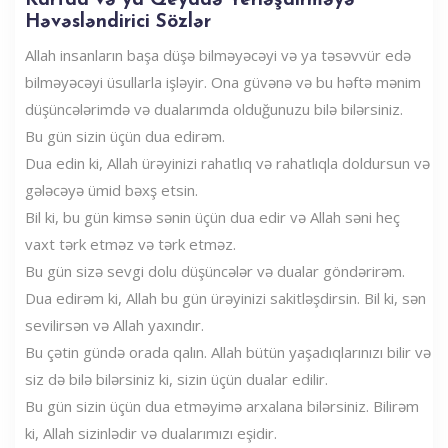
Kartda və ya Qeyddə Yerləşdirməyə
Həvəsləndirici Sözlər
Allah insanların başa düşə bilməyəcəyi və ya təsəvvür edə
bilməyəcəyi üsullarla işləyir. Ona güvənə və bu həftə mənim
düşüncələrimdə və dualarımda olduğunuzu bilə bilərsiniz.
Bu gün sizin üçün dua edirəm.
Dua edin ki, Allah ürəyinizi rahatlıq və rahatlıqla doldursun və
gələcəyə ümid bəxş etsin.
Bil ki, bu gün kimsə sənin üçün dua edir və Allah səni heç
vaxt tərk etməz və tərk etməz.
Bu gün sizə sevgi dolu düşüncələr və dualar göndərirəm.
Dua edirəm ki, Allah bu gün ürəyinizi sakitləşdirsin. Bil ki, sən
sevilirsən və Allah yaxındır.
Bu çətin gündə orada qalın. Allah bütün yaşadıqlarınızı bilir və
siz də bilə bilərsiniz ki, sizin üçün dualar edilir.
Bu gün sizin üçün dua etməyimə arxalana bilərsiniz. Bilirəm
ki, Allah sizinlədir və dualarımızı eşidir.