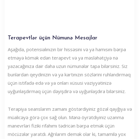
Terapevtlər üçün Nümunə Mesajlar
Aşağıda, potensialınızın bir hissəsini və ya hamısını bərpa
etməyə kömək edən terapevt və ya məsləhətçiyə nə
yazacağınıza dair daha uzun nümunələr tapa bilərsiniz. Siz
bunlardan qeydinizin və ya kartınızın sözlərini ruhlandırmaq
üçün istifadə edə və ya onları xüsusi vəziyyətinizə
uyğunlaşdırmaq üçün dəyişdirə və uyğunlaşdıra bilərsiniz.
Terapiya seanslarım zamanı göstərdiyiniz gözəl qayğıya və
müalicəyə görə çox sağ olun. Mənə öyrətdiyiniz uzanma
manevrləri fiziki rifahımı tədricən bərpa etmək üçün
möcüzələr yaratdı. Ağrılarım demək olar ki, tamamilə yox