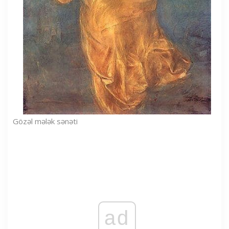
Gözəl mələk sənəti
ad