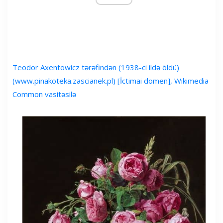
Teodor Axentowicz tərəfindən (1938-ci ildə öldü)
(www.pinakoteka.zascianek.pl) [İctimai domen], Wikimedia
Common vasitəsilə