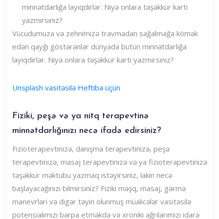
Vücudumuza və zehnimizə travmadan sağalmağa kömək
edən qayğı göstərənlər dünyada bütün minnətdarlığa
layiqdirlər. Niyə onlara təşəkkür kartı yazmırsınız?
Unsplash vasitəsilə Heftiba üçün
Fiziki, peşə və ya nitq terapevtinə
minnətdarlığınızı necə ifadə edirsiniz?
Fizioterapevtinizə, danışma terapevtinizə, peşə
terapevtinizə, masaj terapevtinizə və ya fizioterapevtinizə
təşəkkür məktubu yazmaq istəyirsiniz, lakin necə
başlayacağınızı bilmirsiniz? Fiziki məşq, masaj, gərmə
manevrləri və digər təyin olunmuş müalicələr vasitəsilə
potensialımızı bərpa etməkdə və xroniki ağrılarımızı idarə