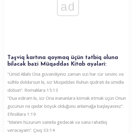
ad
Təşviq kartına qoymaq üçün tətbiq oluna
biləcək bəzi Müqəddəs Kitab ayələri:
“Ümid Allahı Ona güvəndiyiniz zaman sizi hər cür sevinc və
sülhlə doldursun ki, siz Müqəddəs Ruhun qüdrəti ilə ümidlə
dolsun”. Romalılara 15:13
“Dua edirəm ki, siz Ona inananlara kömək etmək üçün Onun
gücünün nə qədər böyük olduğunu anlamağa başlayasınız”.
Efeslilərə 1:19
“Mənim hüzurum səninlə gedəcək və sənə rahatlıq
verəcəyəm”. Çıxış 33:14