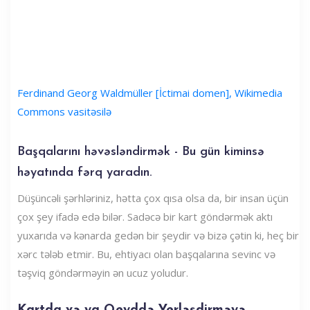
Ferdinand Georg Waldmüller [İctimai domen], Wikimedia
Commons vasitəsilə
Başqalarını həvəsləndirmək - Bu gün kiminsə
həyatında fərq yaradın.
Düşüncəli şərhləriniz, hətta çox qısa olsa da, bir insan üçün
çox şey ifadə edə bilər. Sadəcə bir kart göndərmək aktı
yuxarıda və kənarda gedən bir şeydir və bizə çətin ki, heç bir
xərc tələb etmir. Bu, ehtiyacı olan başqalarına sevinc və
təşviq göndərməyin ən ucuz yoludur.