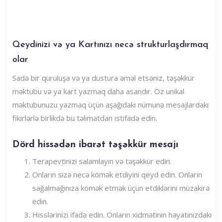
Qeydinizi və ya Kartınızı necə strukturlaşdırmaq
olar
Sadə bir quruluşa və ya düstura əməl etsəniz, təşəkkür
məktubu və ya kart yazmaq daha asandır. Öz unikal
məktubunuzu yazmaq üçün aşağıdakı nümunə mesajlardakı
fikirlərlə birlikdə bu təlimatdan istifadə edin.
Dörd hissədən ibarət təşəkkür mesajı
Terapevtinizi salamlayın və təşəkkür edin.
Onların sizə necə kömək etdiyini qeyd edin. Onların
sağalmağınıza kömək etmək üçün etdiklərini müzakirə
edin.
Hisslərinizi ifadə edin. Onların xidmətinin həyatınızdakı