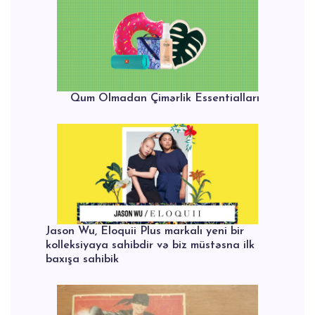
Qum Olmadan Çimərlik Essentialları
Jason Wu, Eloquii Plus markalı yeni bir
kolleksiyaya sahibdir və biz müstəsna ilk
baxışa sahibik