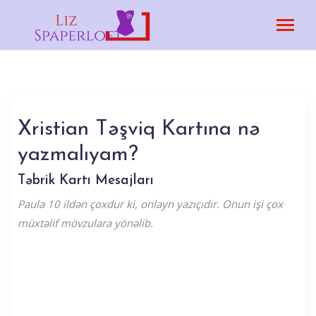
Xristian Təşviq Kartına nə
yazmalıyam?
Təbrik Kartı Mesajları
Paula 10 ildən çoxdur ki, onlayn yazıçıdır. Onun işi çox
müxtəlif mövzulara yönəlib.