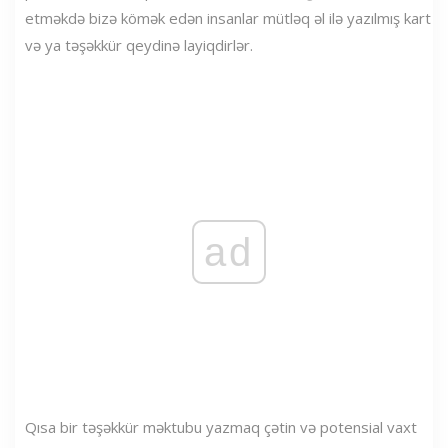
etməkdə bizə kömək edən insanlar mütləq əl ilə yazılmış kart
və ya təşəkkür qeydinə layiqdirlər.
ad
Qısa bir təşəkkür məktubu yazmaq çətin və potensial vaxt