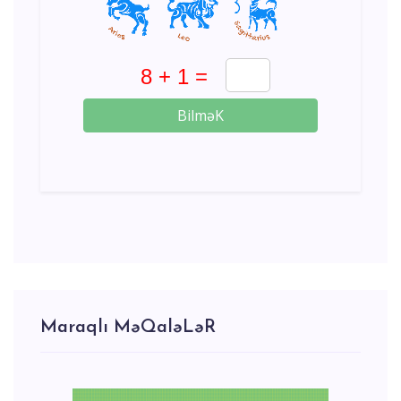
BilməK
Maraqlı MəQaləLəR