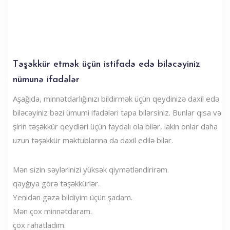
Təşəkkür etmək üçün istifadə edə biləcəyiniz
nümunə ifadələr
Aşağıda, minnətdarlığınızı bildirmək üçün qeydinizə daxil edə
biləcəyiniz bəzi ümumi ifadələri tapa bilərsiniz. Bunlar qısa və
şirin təşəkkür qeydləri üçün faydalı ola bilər, lakin onlar daha
uzun təşəkkür məktublarına da daxil edilə bilər.
Mən sizin səylərinizi yüksək qiymətləndirirəm.
qayğıya görə təşəkkürlər.
Yenidən gəzə bildiyim üçün şadam.
Mən çox minnətdaram.
çox rahatladım.