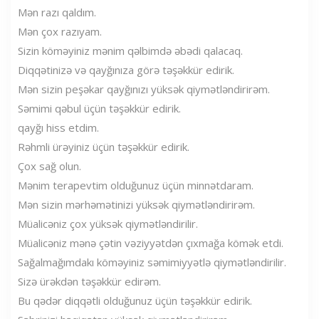
Mən razı qaldım.
Mən çox razıyam.
Sizin köməyiniz mənim qəlbimdə əbədi qalacaq.
Diqqətinizə və qayğınıza görə təşəkkür edirik.
Mən sizin peşəkar qayğınızı yüksək qiymətləndirirəm.
Səmimi qəbul üçün təşəkkür edirik.
qayğı hiss etdim.
Rəhmli ürəyiniz üçün təşəkkür edirik.
Çox sağ olun.
Mənim terapevtim olduğunuz üçün minnətdaram.
Mən sizin mərhəmətinizi yüksək qiymətləndirirəm.
Müalicəniz çox yüksək qiymətləndirilir.
Müalicəniz mənə çətin vəziyyətdən çıxmağa kömək etdi.
Sağalmağımdakı köməyiniz səmimiyyətlə qiymətləndirilir.
Sizə ürəkdən təşəkkür edirəm.
Bu qədər diqqətli olduğunuz üçün təşəkkür edirik.