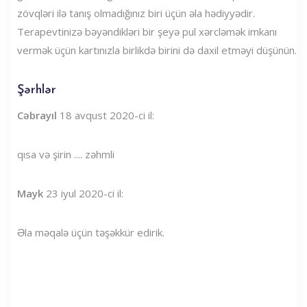
zövqləri ilə tanış olmadığınız biri üçün əla hədiyyədir.
Terapevtinizə bəyəndikləri bir şeyə pul xərcləmək imkanı
vermək üçün kartınızla birlikdə birini də daxil etməyi düşünün.
Şərhlər
Cəbrayıl
18 avqust 2020-ci il:
qısa və şirin .... zəhmli
Mayk
23 iyul 2020-ci il:
Əla məqalə üçün təşəkkür edirik.