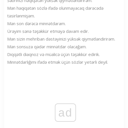
Səbrinizi həqiqətən yüksək qiymətləndirirəm.
Mən həqiqətən sözlə ifadə olunmayacaq dərəcədə
təsirlənmişəm.
Mən son dərəcə minnətdaram.
Ürəyim sənə təşəkkür etməyə davam edir.
Mən sizin mehriban dəstəyinizi yüksək qiymətləndirirəm.
Mən sonsuza qədər minnətdar olacağam.
Diqqətli diaqnoz və müalicə üçün təşəkkür edirik.
Minnətdarlığımı ifadə etmək üçün sözlər yetərli deyil.
ad