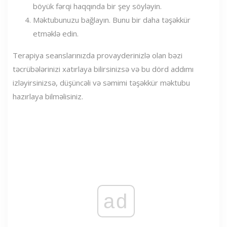
böyük fərqi haqqında bir şey söyləyin.
Məktubunuzu bağlayın. Bunu bir daha təşəkkür
etməklə edin.
Terapiya seanslarınızda provayderinizlə olan bəzi
təcrübələrinizi xatırlaya bilirsinizsə və bu dörd addımı
izləyirsinizsə, düşüncəli və səmimi təşəkkür məktubu
hazırlaya bilməlisiniz.
ad