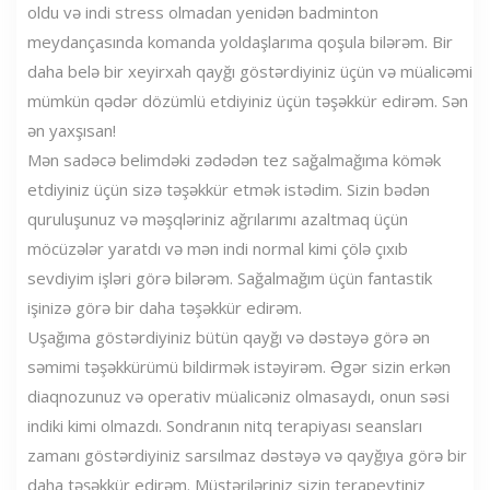
oldu və indi stress olmadan yenidən badminton
meydançasında komanda yoldaşlarıma qoşula bilərəm. Bir
daha belə bir xeyirxah qayğı göstərdiyiniz üçün və müalicəmi
mümkün qədər dözümlü etdiyiniz üçün təşəkkür edirəm. Sən
ən yaxşısan!
Mən sadəcə belimdəki zədədən tez sağalmağıma kömək
etdiyiniz üçün sizə təşəkkür etmək istədim. Sizin bədən
quruluşunuz və məşqləriniz ağrılarımı azaltmaq üçün
möcüzələr yaratdı və mən indi normal kimi çölə çıxıb
sevdiyim işləri görə bilərəm. Sağalmağım üçün fantastik
işinizə görə bir daha təşəkkür edirəm.
Uşağıma göstərdiyiniz bütün qayğı və dəstəyə görə ən
səmimi təşəkkürümü bildirmək istəyirəm. Əgər sizin erkən
diaqnozunuz və operativ müalicəniz olmasaydı, onun səsi
indiki kimi olmazdı. Sondranın nitq terapiyası seansları
zamanı göstərdiyiniz sarsılmaz dəstəyə və qayğıya görə bir
daha təşəkkür edirəm. Müştəriləriniz sizin terapevtiniz