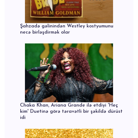
Şahzadə gəlinindən Westley kostyumunu
necə birləşdirmək olar
Chaka Khan, Ariana Grande ilə etdiyi 'Heç
kim' Duetinə görə təravətli bir şəkildə dürüst
idi