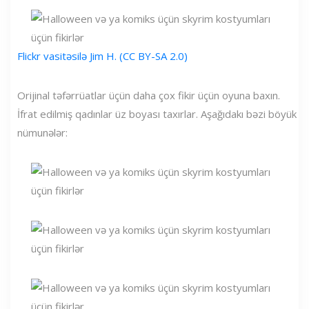
Flickr vasitəsilə Jim H. (CC BY-SA 2.0)
Orijinal təfərrüatlar üçün daha çox fikir üçün oyuna baxın.
İfrat edilmiş qadınlar üz boyası taxırlar. Aşağıdakı bəzi böyük
nümunələr: