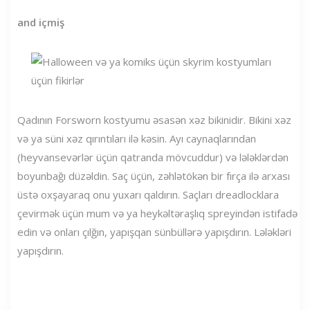
and içmiş
Qadının Forsworn kostyumu əsasən xəz bikinidir. Bikini xəz
və ya süni xəz qırıntıları ilə kəsin. Ayı caynaqlarından
(heyvansevərlər üçün qatranda mövcuddur) və lələklərdən
boyunbağı düzəldin. Saç üçün, zəhlətökən bir fırça ilə arxası
üstə oxşayaraq onu yuxarı qaldırın. Saçları dreadlocklara
çevirmək üçün mum və ya heykəltəraşlıq spreyindən istifadə
edin və onları çılğın, yapışqan sünbüllərə yapışdırın. Lələkləri
yapışdırın.