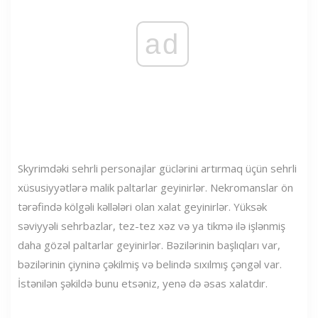
ad
Skyrimdəki sehrli personajlar güclərini artırmaq üçün sehrli
xüsusiyyətlərə malik paltarlar geyinirlər. Nekromanslar ön
tərəfində kölgəli kəllələri olan xalat geyinirlər. Yüksək
səviyyəli sehrbazlar, tez-tez xəz və ya tikmə ilə işlənmiş
daha gözəl paltarlar geyinirlər. Bəzilərinin başlıqları var,
bəzilərinin çiyninə çəkilmiş və belində sıxılmış çəngəl var.
İstənilən şəkildə bunu etsəniz, yenə də əsas xalatdır.