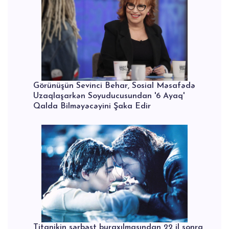
Görünüşün Sevinci Behar, Sosial Məsafədə
Uzaqlaşarkən Soyuducusundan '6 Ayaq'
Qalda Bilməyəcəyini Şaka Edir
Titanikin sərbəst buraxılmasından 22 il sonra,