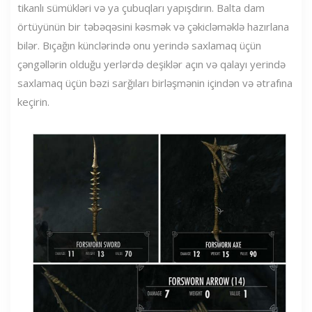
tikanlı sümükləri və ya çubuqları yapışdırın. Balta dam
örtüyünün bir təbəqəsini kəsmək və çəkicləməklə hazırlana
bilər. Bıçağın künclərində onu yerində saxlamaq üçün
çəngəllərin olduğu yerlərdə deşiklər açın və qalayı yerində
saxlamaq üçün bəzi sarğıları birləşmənin içindən və ətrafına
keçirin.