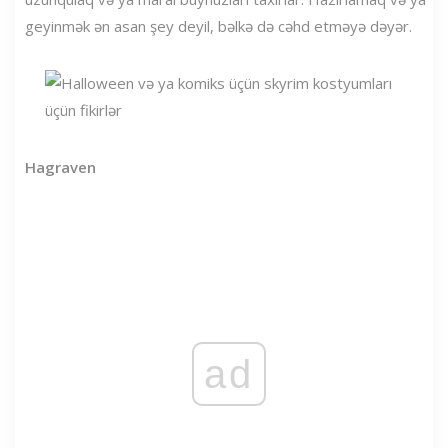
geyinmək ən asan şey deyil, bəlkə də cəhd etməyə dəyər.
Hagraven
ad