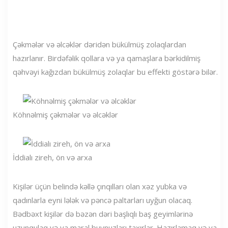
Çəkmələr və əlcəklər dəridən bükülmüş zolaqlardan
hazırlanır. Birdəfəlik qollara və ya qamaşlara bərkidilmiş
qəhvəyi kağızdan bükülmüş zolaqlar bu effekti göstərə bilər.
Köhnəlmiş çəkmələr və əlcəklər
İddialı zireh, ön və arxa
Kişilər üçün belində kəllə çınqılları olan xəz yubka və
qadınlarla eyni lələk və pəncə paltarları uyğun olacaq.
Bədbəxt kişilər də bəzən dəri başlıqlı baş geyimlərinə
uzunqulaq və ya maral buynuzları taxırlar. Hazırlamaq və ya