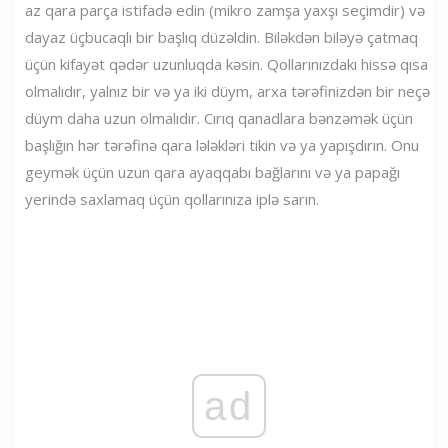
az qara parça istifadə edin (mikro zamşa yaxşı seçimdir) və
dayaz üçbucaqlı bir başlıq düzəldin. Biləkdən biləyə çatmaq
üçün kifayət qədər uzunluqda kəsin. Qollarınızdakı hissə qısa
olmalıdır, yalnız bir və ya iki düym, arxa tərəfinizdən bir neçə
düym daha uzun olmalıdır. Cırıq qanadlara bənzəmək üçün
başlığın hər tərəfinə qara lələkləri tikin və ya yapışdırın. Onu
geymək üçün uzun qara ayaqqabı bağlarını və ya papağı
yerində saxlamaq üçün qollarınıza iplə sarın.
ad