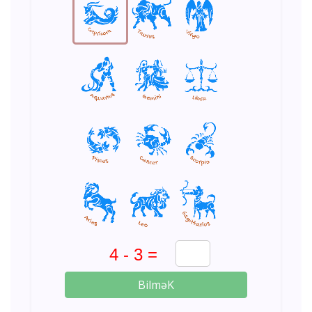
BilməK