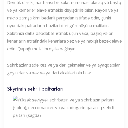
Demək olar ki, hər hansı bir xalat nümunəsi olacaq və başlıq
və ya kəmərlər əlavə etməklə dəyişdirilə bilər. Rayon və ya
mikro zamşa kimi bədənli parçadan istifadə edin, çünki
oyundakı paltarların bəziləri dəri görünüşünə malikdir.
Xələtinizi daha dəbdəbəli etmək üçün yaxa, başlıq və ön
kənarların ətrafındakı kənarlara xəz və ya naxışlı bəzək əlavə
edin. Qapağı metal broş ilə bağlayın.
Sehrbazlar sadə xəz və ya dəri çəkmələr və ya ayaqqabılar
geyinirlər və xəz və ya dəri əlcəkləri ola bilər.
Skyrimin sehrli paltarları