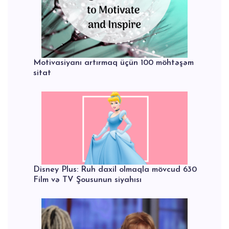
Motivasiyanı artırmaq üçün 100 möhtəşəm
sitat
Disney Plus: Ruh daxil olmaqla mövcud 630
Film və TV Şousunun siyahısı