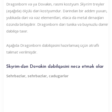
Dragonborn və ya Dovakin, rəsmi kostyum
Skyrim
treyler
(aşağıda) ölçülü dəri kostyumdur. Dərindən bir addım yuxarı,
yubkada dəri və xəz elementləri, eləcə də metal dırnaqları
özündə birləşdirir. Dragonborn dəri tunika və buynuzlu dəmir
dəbilqə taxır.
Aşağıda Dragonborn dəbilqəsini hazırlamaq üçün ətraflı
təlimat verilmişdir.
Skyrim-dən Dovakin dəbilqəsini necə etmək olar
Sehrbazlar, sehrbazlar, cadugərlər