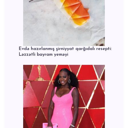
Evdə hazırlanmış şirniyyat qarğıdalı resepti:
Ləzzətli bayram yeməyi