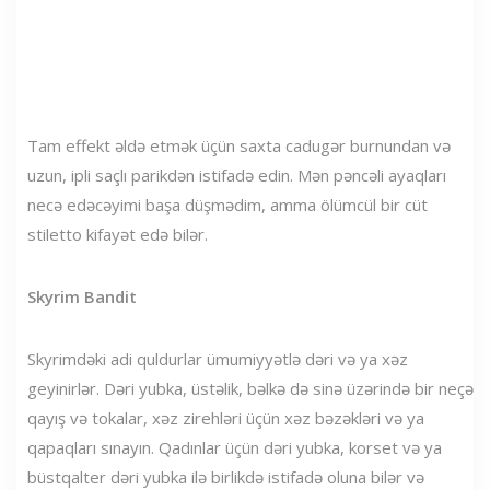
Tam effekt əldə etmək üçün saxta cadugər burnundan və
uzun, ipli saçlı parikdən istifadə edin. Mən pəncəli ayaqları
necə edəcəyimi başa düşmədim, amma ölümcül bir cüt
stiletto kifayət edə bilər.
Skyrim Bandit
Skyrimdəki adi quldurlar ümumiyyətlə dəri və ya xəz
geyinirlər. Dəri yubka, üstəlik, bəlkə də sinə üzərində bir neçə
qayış və tokalar, xəz zirehləri üçün xəz bəzəkləri və ya
qapaqları sınayın. Qadınlar üçün dəri yubka, korset və ya
büstqalter dəri yubka ilə birlikdə istifadə oluna bilər və