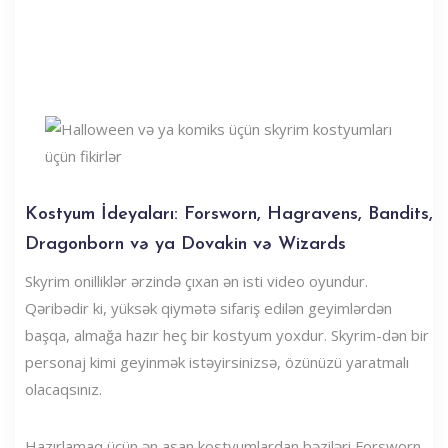
Kostyum İdeyaları: Forsworn, Hagravens, Bandits,
Dragonborn və ya Dovakin və Wizards
Skyrim onilliklər ərzində çıxan ən isti video oyundur.
Qəribədir ki, yüksək qiymətə sifariş edilən geyimlərdən
başqa, almağa hazır heç bir kostyum yoxdur. Skyrim-dən bir
personaj kimi geyinmək istəyirsinizsə, özünüzü yaratmalı
olacaqsınız.
Hazırlamaq üçün ən asan kostyumlardan bəziləri Forsworn,