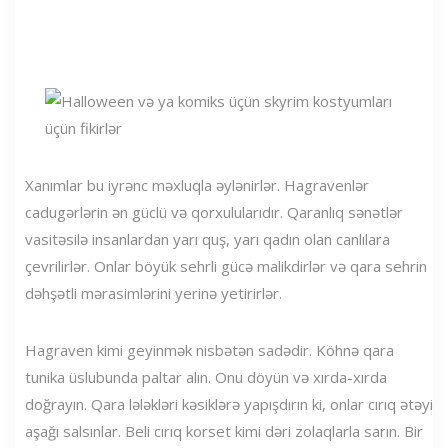
Xanımlar bu iyrənc məxluqla əylənirlər. Hagravenlər
cadugərlərin ən güclü və qorxulularıdır. Qaranlıq sənətlər
vasitəsilə insanlardan yarı quş, yarı qadın olan canlılara
çevrilirlər. Onlar böyük sehrli gücə malikdirlər və qara sehrin
dəhşətli mərasimlərini yerinə yetirirlər.
Hagraven kimi geyinmək nisbətən sadədir. Köhnə qara
tunika üslubunda paltar alın. Onu döyün və xırda-xırda
doğrayın. Qara lələkləri kəsiklərə yapışdırın ki, onlar cırıq ətəyi
aşağı salsınlar. Beli cırıq korset kimi dəri zolaqlarla sarın. Bir