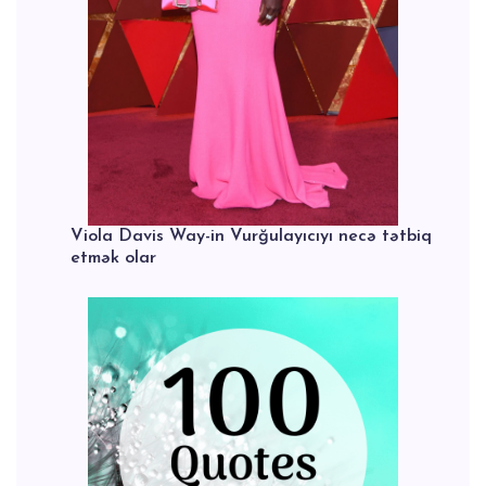
Viola Davis Way-in Vurğulayıcıyı necə tətbiq
etmək olar