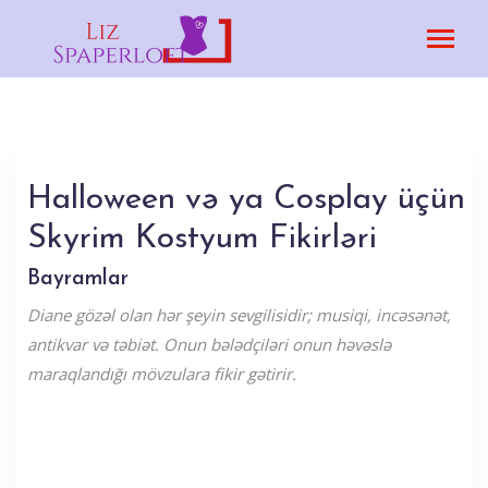
Halloween və ya Cosplay üçün
Skyrim Kostyum Fikirləri
Bayramlar
Diane gözəl olan hər şeyin sevgilisidir; musiqi, incəsənət,
antikvar və təbiət. Onun bələdçiləri onun həvəslə
maraqlandığı mövzulara fikir gətirir.