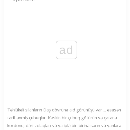
ad
Təhlükəli silahların Daş dövrünə aid görünüşü var ... əsasən
təriflənmiş çubuqlar. Kəskin bir çubuq götürün və çətənə
kordonu, dəri zolaqları və ya iplə bir-birinə sarın və yanlara