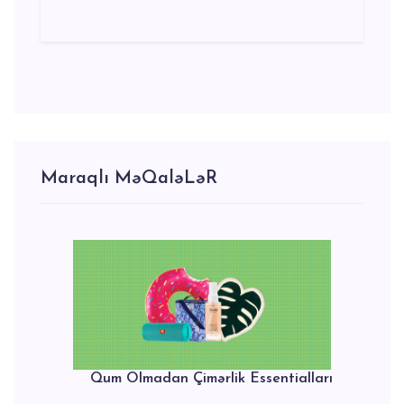
Maraqlı MəQaləLəR
Qum Olmadan Çimərlik Essentialları