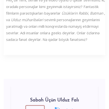
Heç bir filmi, serialı və ya video oyunu o qədər sevmisiniz ki,
oradakı personajlar kimi geyinmək istəyirsiniz? Fantastik
filmlərin pərəstişkarları bəyənirlər
Üzüklərin Rəbbi,
Batman
,
və
Ulduz müharibələri
sevimli personajlarının geyimlərini
yaratmağı və onları milli konqreslərdə nümayiş etdirməyi
sevirlər. Adi insanlar onlara geeks deyirlər. Onlar özlərinə
sadəcə fanat deyirlər. Nə qədər böyük fanatsınız?
Sabah Üçün Ulduz Falı