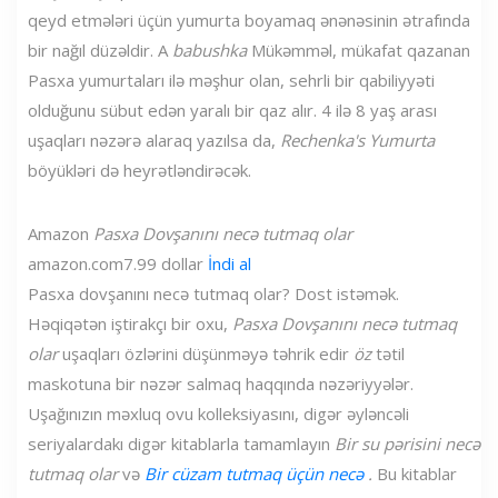
qeyd etmələri üçün yumurta boyamaq ənənəsinin ətrafında
bir nağıl düzəldir. A
babushka
Mükəmməl, mükafat qazanan
Pasxa yumurtaları ilə məşhur olan, sehrli bir qabiliyyəti
olduğunu sübut edən yaralı bir qaz alır. 4 ilə 8 yaş arası
uşaqları nəzərə alaraq yazılsa da,
Rechenka's Yumurta
böyükləri də heyrətləndirəcək.
Amazon
Pasxa Dovşanını necə tutmaq olar
amazon.com
7.99 dollar
İndi al
Pasxa dovşanını necə tutmaq olar? Dost istəmək.
Həqiqətən iştirakçı bir oxu,
Pasxa Dovşanını necə tutmaq
olar
uşaqları özlərini düşünməyə təhrik edir
öz
tətil
maskotuna bir nəzər salmaq haqqında nəzəriyyələr.
Uşağınızın məxluq ovu kolleksiyasını, digər əyləncəli
seriyalardakı digər kitablarla tamamlayın
Bir su pərisini necə
tutmaq olar
və
Bir cüzam tutmaq üçün necə
.
Bu kitablar