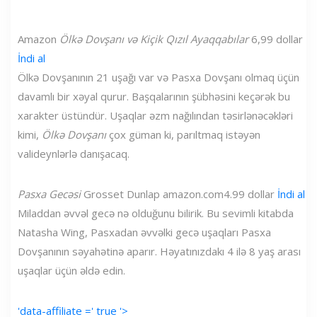
Amazon
Ölkə Dovşanı və Kiçik Qızıl Ayaqqabılar
6,99 dollar
İndi al
Ölkə Dovşanının 21 uşağı var və Pasxa Dovşanı olmaq üçün
davamlı bir xəyal qurur. Başqalarının şübhəsini keçərək bu
xarakter üstündür. Uşaqlar əzm nağılından təsirlənəcəkləri
kimi,
Ölkə Dovşanı
çox güman ki, parıltmaq istəyən
valideynlərlə danışacaq.
Pasxa Gecəsi
Grosset Dunlap
amazon.com
4.99 dollar
İndi al
Miladdan əvvəl gecə nə olduğunu bilirik. Bu sevimli kitabda
Natasha Wing, Pasxadan əvvəlki gecə uşaqları Pasxa
Dovşanının səyahətinə aparır. Həyatınızdakı 4 ilə 8 yaş arası
uşaqlar üçün əldə edin.
'data-affiliate =' true '>