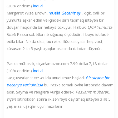
(20% endirim)
İndi al
Margaret Wise Brown,
müəllif
Gecəniz ay
, kiçik, xallı bir
yumurta aşkar edən və içindəki sirri tapmaq istəyən bir
dovşan haqqında bir hekayə toxuyur. Halbuki
Qızıl Yumurta
Kitab
Pasxa səbətlərinə sığacaq ölçüdədir, il boyu istifadə
edilə bilər. Nə də olsa, bu retro illüstrasiyalar heç vaxt,
xüsusən 2 ilə 5 yaşlı uşaqlar arasında dəbdən düşmür.
Pasxa mübarək, siçan!
amazon.com
7.99 dollar
7,18 dollar
(10% endirim)
İndi al
Sərgüzəştlər 1985-ci ildə unudulmaz başladı
Bir siçana bir
peçenye verirsinizsə
bu Pasxa temalı lövhə kitabında davam
edin. Sayma və rənglərə vurğu edərək,
Pasxanız mübarək,
siçan
bitirdikdən sonra ilk səhifəyə qayıtmaq istəyən 3 ilə 5
yaş arası uşaqlar üçün hazırlanır.