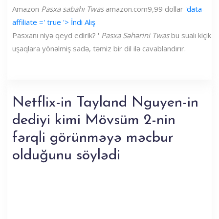
Amazon
Pasxa sabahı Twas
amazon.com
9,99 dollar
'data-
affiliate =' true '> İndi Alış
Pasxanı niyə qeyd edirik? '
Pasxa Səhərini Twas
bu sualı kiçik
uşaqlara yönəlmiş sadə, təmiz bir dil ilə cavablandırır.
Netflix-in Tayland Nguyen-in
dediyi kimi Mövsüm 2-nin
fərqli görünməyə məcbur
olduğunu söylədi