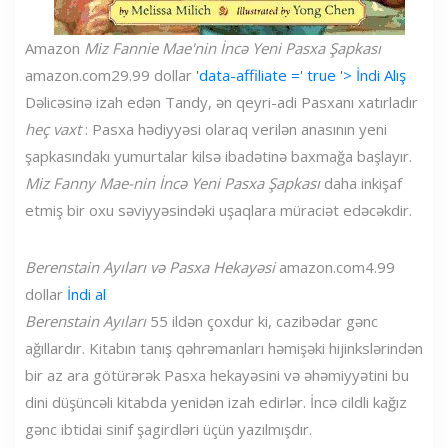
Amazon
Miz Fannie Mae'nin İncə Yeni Pasxa Şapkası
amazon.com
29.99 dollar
'data-affiliate =' true '> İndi Alış
Dəlicəsinə izah edən Tandy, ən qeyri-adi Pasxanı xatırladır
heç vaxt
: Pasxa hədiyyəsi olaraq verilən anasının yeni
şapkasındakı yumurtalar kilsə ibadətinə baxmağa başlayır.
Miz Fanny Mae-nin İncə Yeni Pasxa Şapkası
daha inkişaf
etmiş bir oxu səviyyəsindəki uşaqlara müraciət edəcəkdir.
Berenstain Ayıları və Pasxa Hekayəsi
amazon.com
4.99
dollar
İndi al
Berenstain Ayıları
55 ildən çoxdur ki, cazibədar gənc
ağıllardır. Kitabın tanış qəhrəmanları həmişəki hijinkslərindən
bir az ara götürərək Pasxa hekayəsini və əhəmiyyətini bu
dini düşüncəli kitabda yenidən izah edirlər. İncə cildli kağız
gənc ibtidai sinif şagirdləri üçün yazılmışdır.