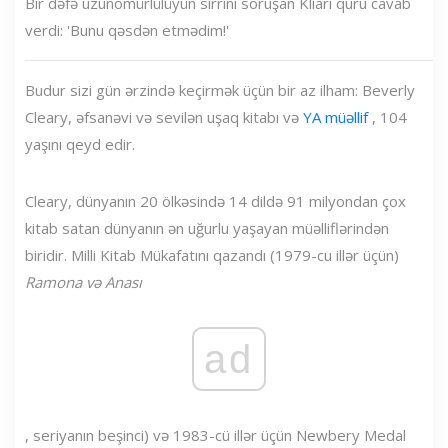
Bir dəfə uzunömürlülüyün sirrini soruşan Kliari quru cavab
verdi: 'Bunu qəsdən etmədim!'
Budur sizi gün ərzində keçirmək üçün bir az ilham: Beverly
Cleary, əfsanəvi və sevilən uşaq kitabı və
YA müəllif
, 104
yaşını qeyd edir.
Cleary, dünyanın 20 ölkəsində 14 dildə 91 milyondan çox
kitab satan dünyanın ən uğurlu yaşayan müəlliflərindən
biridir. Milli Kitab Mükafatını qazandı (1979-cu illər üçün)
Ramona və Anası
ad
, seriyanın beşinci) və 1983-cü illər üçün Newbery Medal