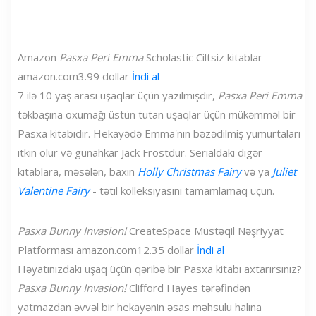
Amazon
Pasxa Peri Emma
Scholastic Ciltsiz kitablar
amazon.com
3.99 dollar
İndi al
7 ilə 10 yaş arası uşaqlar üçün yazılmışdır,
Pasxa Peri Emma
təkbaşına oxumağı üstün tutan uşaqlar üçün mükəmməl bir
Pasxa kitabıdır. Hekayədə Emma'nın bəzədilmiş yumurtaları
itkin olur və günahkar Jack Frostdur. Serialdakı digər
kitablara, məsələn, baxın
Holly Christmas Fairy
və ya
Juliet
Valentine Fairy
- tətil kolleksiyasını tamamlamaq üçün.
Pasxa Bunny Invasion!
CreateSpace Müstəqil Nəşriyyat
Platforması
amazon.com
12.35 dollar
İndi al
Həyatınızdakı uşaq üçün qəribə bir Pasxa kitabı axtarırsınız?
Pasxa Bunny Invasion!
Clifford Hayes tərəfindən
yatmazdan əvvəl bir hekayənin əsas məhsulu halına