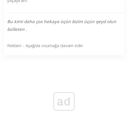
yaşayıram.'
Bu kimi daha çox hekayə üçün
bizim üçün qeyd olun
bülleten
.
Reklam - Aşağıda oxumağa davam edin
ad