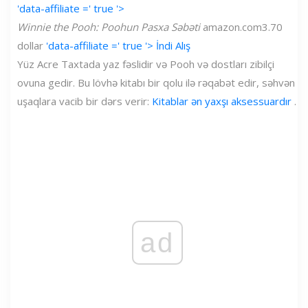
'data-affiliate =' true '>
Winnie the Pooh: Poohun Pasxa Səbəti
amazon.com
3.70
dollar
'data-affiliate =' true '> İndi Alış
Yüz Acre Taxtada yaz fəslidir və Pooh və dostları zibilçi
ovuna gedir. Bu lövhə kitabı bir qolu ilə rəqabət edir, səhvən
uşaqlara vacib bir dərs verir:
Kitablar ən yaxşı aksessuardır
.
ad