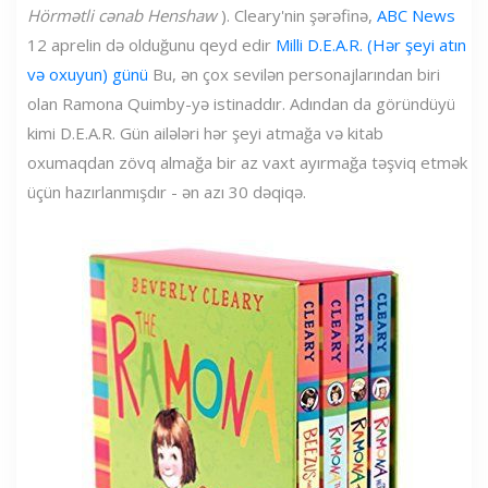
Hörmətli cənab Henshaw
). Cleary'nin şərəfinə,
ABC News
12 aprelin də olduğunu qeyd edir
Milli D.E.A.R. (Hər şeyi atın
və oxuyun) günü
Bu, ən çox sevilən personajlarından biri
olan Ramona Quimby-yə istinaddır. Adından da göründüyü
kimi D.E.A.R. Gün ailələri hər şeyi atmağa və kitab
oxumaqdan zövq almağa bir az vaxt ayırmağa təşviq etmək
üçün hazırlanmışdır - ən azı 30 dəqiqə.