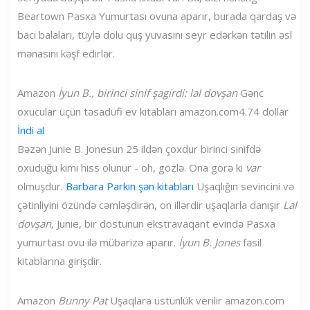
Beartown Pasxa Yumurtası ovuna aparır, burada qardaş və
bacı balaları, tüylə dolu quş yuvasını seyr edərkən tətilin əsl
mənasını kəşf edirlər.
Amazon
İyun B., birinci sinif şagirdi: lal dovşan
Gənc
oxucular üçün təsadüfi ev kitabları
amazon.com
4.74 dollar
İndi al
Bəzən Junie B. Jonesun 25 ildən çoxdur birinci sinifdə
oxuduğu kimi hiss olunur - oh, gözlə. Ona görə ki
var
olmuşdur.
Barbara Parkın şən kitabları
Uşaqlığın sevincini və
çətinliyini özündə cəmləşdirən, on illərdir uşaqlarla danışır
Lal
dovşan,
Junie, bir dostunun ekstravaqant evində Pasxa
yumurtası ovu ilə mübarizə aparır.
İyun B. Jones
fəsil
kitablarına girişdir.
Amazon
Bunny Pat
Uşaqlara üstünlük verilir
amazon.com