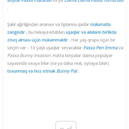
.
Şəkil ağırlığından ənənəvi və tiplərinə qədər
məlumatla
zəngindir
, bu hekayə kitabları
uşaqlar və ailələrin birlikdə
zövq alması üçün mükəmməldir
. Hər yaş qrupu üçün bir
seçim var - 10 yaşlı uşaqlar sevəcəklər
Pasxa Peri Emma
və
Pasxa Bunny Invasion
.Hətta körpələr daima populyar
sayəsində oxuya bilər (və ya daha real, oynaya bilər)
toxunmaq və hiss etmək
Bunny Pat
.