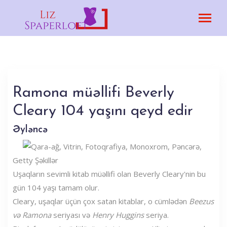
Ramona müəllifi Beverly
Cleary 104 yaşını qeyd edir
Əyləncə
Getty Şəkillər
Uşaqların sevimli kitab müəllifi olan Beverly Cleary'nin bu
gün 104 yaşı tamam olur.
Cleary, uşaqlar üçün çox satan kitablar, o cümlədən
Beezus
və Ramona
seriyası və
Henry Huggins
seriya.