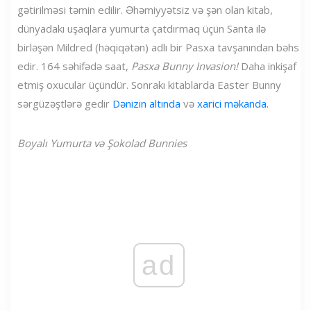
gətirilməsi təmin edilir. Əhəmiyyətsiz və şən olan kitab,
dünyadakı uşaqlara yumurta çatdırmaq üçün Santa ilə
birləşən Mildred (həqiqətən) adlı bir Pasxa tavşanından bəhs
edir. 164 səhifədə saat,
Pasxa Bunny Invasion!
Daha inkişaf
etmiş oxucular üçündür. Sonrakı kitablarda Easter Bunny
sərgüzəştlərə gedir
Dənizin altında
və
xarici məkanda.
Boyalı Yumurta və Şokolad Bunnies
ad