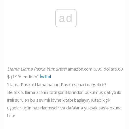
ad
Llama Llama Pasxa Yumurtası
amazon.com
6,99 dollar
5.63
$ (19% endirim)
İndi al
'Llama Pasxa! Llama bahar! Pasxa səhəri nə gətirir? '
Beləliklə, llama ailənin tətil şənliklərindən bükülmüş qafiyə ilə
irəli sürülən bu sevimli lövhə kitabı başlayır. Kitab kiçik
uşaqlar üçün hazırlanmışdır və dəfələrlə yüksək səslə oxuna
bilər.