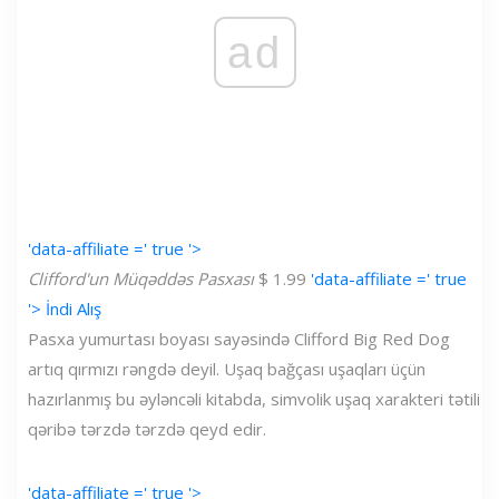
ad
'data-affiliate =' true '>
Clifford'un Müqəddəs Pasxası
$ 1.99
'data-affiliate =' true
'> İndi Alış
Pasxa yumurtası boyası sayəsində Clifford Big Red Dog
artıq qırmızı rəngdə deyil. Uşaq bağçası uşaqları üçün
hazırlanmış bu əyləncəli kitabda, simvolik uşaq xarakteri tətili
qəribə tərzdə tərzdə qeyd edir.
'data-affiliate =' true '>