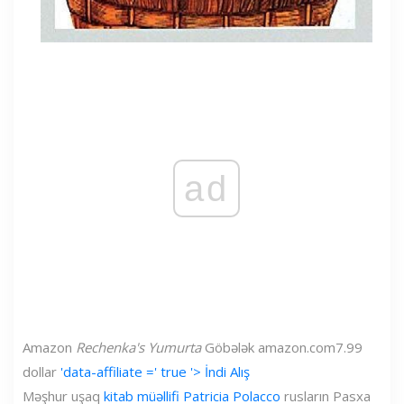
ad
Amazon
Rechenka's Yumurta
Göbələk
amazon.com
7.99
dollar
'data-affiliate =' true '> İndi Alış
Məşhur uşaq
kitab müəllifi Patricia Polacco
rusların Pasxa