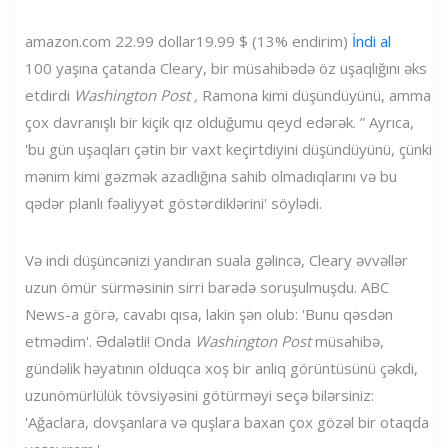
amazon.com
22.99 dollar
19.99 $ (13% endirim)
İndi al
100 yaşına çatanda Cleary, bir müsahibədə öz uşaqlığını əks
etdirdi
Washington Post ,
Ramona kimi düşündüyünü, amma
çox davranışlı bir kiçik qız olduğumu qeyd edərək. ” Ayrıca,
'bu gün uşaqları çətin bir vaxt keçirtdiyini düşündüyünü, çünki
mənim kimi gəzmək azadlığına sahib olmadıqlarını və bu
qədər planlı fəaliyyət göstərdiklərini' söylədi.
Və indi düşüncənizi yandıran suala gəlincə, Cleary əvvəllər
uzun ömür sürməsinin sirri barədə soruşulmuşdu. ABC
News-a görə, cavabı qısa, lakin şən olub: 'Bunu qəsdən
etmədim'. Ədalətli! Onda
Washington Post
müsahibə,
gündəlik həyatının olduqca xoş bir anlıq görüntüsünü çəkdi,
uzunömürlülük tövsiyəsini götürməyi seçə bilərsiniz:
'Ağaclara, dovşanlara və quşlara baxan çox gözəl bir otaqda