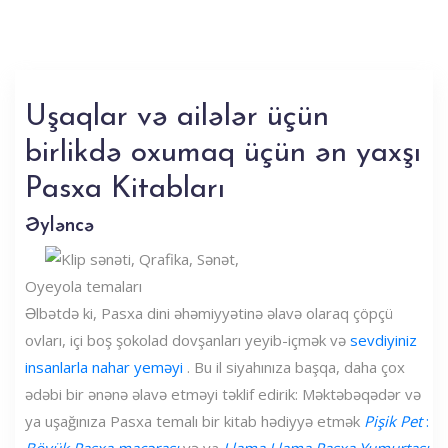
Uşaqlar və ailələr üçün
birlikdə oxumaq üçün ən yaxşı
Pasxa Kitabları
Əyləncə
Oyeyola temaları
Əlbətdə ki, Pasxa dini əhəmiyyətinə əlavə olaraq çöpçü
ovları, içi boş şokolad dovşanları yeyib-içmək və
sevdiyiniz
insanlarla nahar yeməyi
. Bu il siyahınıza başqa, daha çox
ədəbi bir ənənə əlavə etməyi təklif edirik: Məktəbəqədər və
ya uşağınıza Pasxa temalı bir kitab hədiyyə etmək
Pişik Pet
:
Böyük Pasxa macərası
və ya
Llama Llama Pasxa Yumurtası