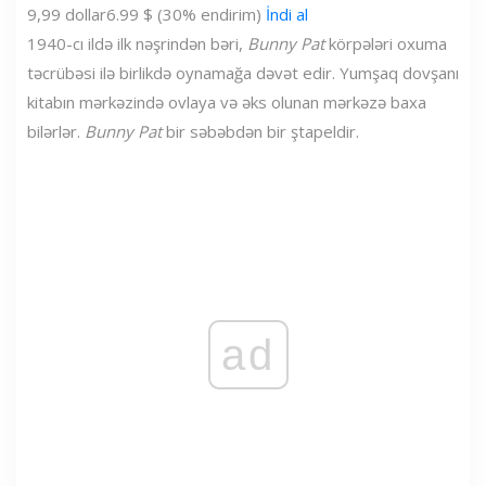
9,99 dollar
6.99 $ (30% endirim)
İndi al
1940-cı ildə ilk nəşrindən bəri,
Bunny Pat
körpələri oxuma
təcrübəsi ilə birlikdə oynamağa dəvət edir. Yumşaq dovşanı
kitabın mərkəzində ovlaya və əks olunan mərkəzə baxa
bilərlər.
Bunny Pat
bir səbəbdən bir ştapeldir.
ad