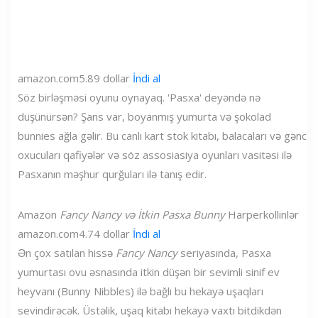
amazon.com
5.89 dollar
İndi al
Söz birləşməsi oyunu oynayaq. 'Pasxa' deyəndə nə
düşünürsən? Şans var, boyanmış yumurta və şokolad
bunnies ağla gəlir. Bu canlı kart stok kitabı, balacaları və gənc
oxucuları qafiyələr və söz assosiasiya oyunları vasitəsi ilə
Pasxanın məşhur qurğuları ilə tanış edir.
Amazon
Fancy Nancy və İtkin Pasxa Bunny
Harperkollinlər
amazon.com
4.74 dollar
İndi al
Ən çox satılan hissə
Fancy Nancy
seriyasında, Pasxa
yumurtası ovu əsnasında itkin düşən bir sevimli sinif ev
heyvanı (Bunny Nibbles) ilə bağlı bu hekayə uşaqları
sevindirəcək. Üstəlik, uşaq kitabı hekayə vaxtı bitdikdən