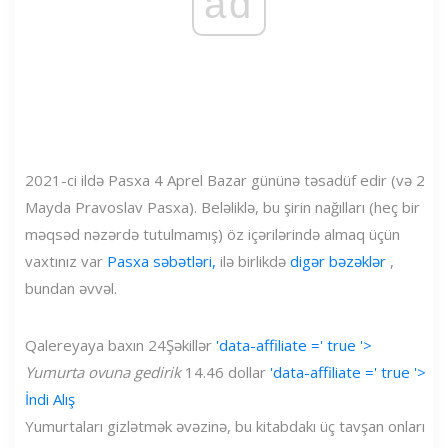
ad
2021-ci ildə Pasxa 4 Aprel Bazar gününə təsadüf edir (və 2
Mayda Pravoslav Pasxa). Beləliklə, bu şirin nağılları (heç bir
məqsəd nəzərdə tutulmamış) öz içərilərində almaq üçün
vaxtınız var
Pasxa səbətləri,
ilə birlikdə
digər bəzəklər
,
bundan əvvəl.
Qalereyaya baxın
24
Şəkillər
'data-affiliate =' true '>
Yumurta ovuna gedirik
14.46 dollar
'data-affiliate =' true '>
İndi Alış
Yumurtaları gizlətmək əvəzinə, bu kitabdakı üç tavşan onları