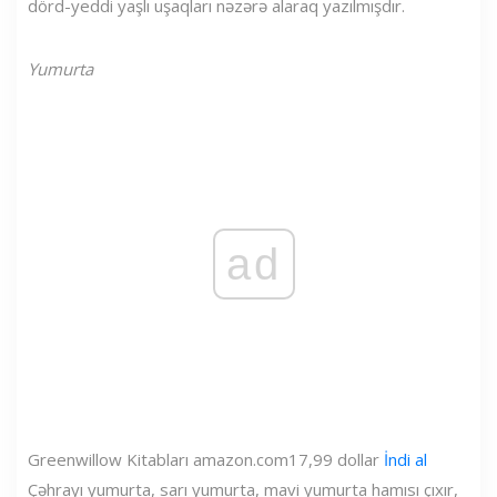
dörd-yeddi yaşlı uşaqları nəzərə alaraq yazılmışdır.
Yumurta
ad
Greenwillow Kitabları
amazon.com
17,99 dollar
İndi al
Çəhrayı yumurta, sarı yumurta, mavi yumurta hamısı çıxır,