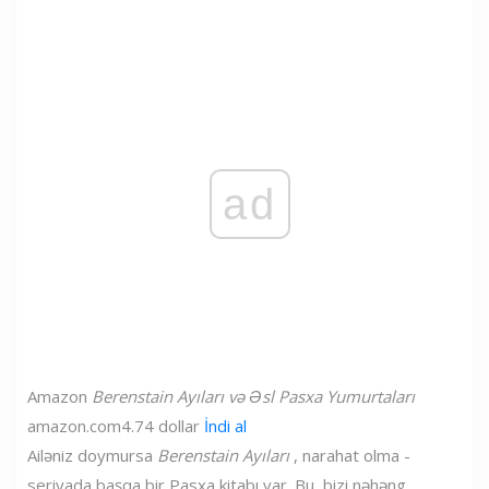
ad
Amazon
Berenstain Ayıları və Əsl Pasxa Yumurtaları
amazon.com
4.74 dollar
İndi al
Ailəniz doymursa
Berenstain Ayıları
, narahat olma -
seriyada başqa bir Pasxa kitabı var. Bu, bizi nəhəng