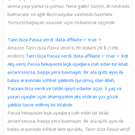
amma yaşıl yumurta çıxmaz. Necə gəlib? Gizem, ilk növbədə,
bulmacalar və ağıllı illüstrasiyalar vasitəsilə hazırlanır
Yumurta
başlayan oxucular üçün mükəmməl seçimdir.
Tanrı bizə Pasxa verdi 'data-affiliate =' true '>
Amazon
Tanrı bizə Pasxa verdi
6,99 dollar
6.28 $ (10%
endirim)
Tanrı bizə Pasxa verdi 'data-affiliate =' true '> İndi
Alış-veriş Pasxa hekayəsini kiçik uşaqlara izah edən bir kitab
axtarırsınızsa, başqa yerə baxmayın. Bir ata qütb ayısı ilə
balası arasındakı söhbət şəklində qurulmuş olan Allah,
Pasxanı bizə verdi və tətilin qeyd edənlər üçün, 3 yaş və
yuxarı uşaqlar üçün əhəmiyyətini əks etdirən çox gözəl
şəkildə təsvir edilmiş bir kitabdır.
Pasxa hekayəsini kiçik uşaqlara izah edən bir kitab
axtarırsınızsa, başqa yerə baxmayın. Bir ata qütb ayısı ilə
balası arasındakı söhbət kimi quruldu,
Tanrı bizə Pasxa verdi