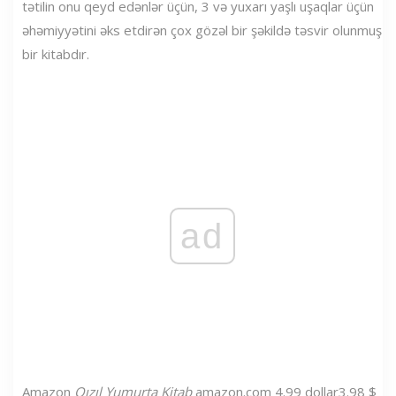
tətilin onu qeyd edənlər üçün, 3 və yuxarı yaşlı uşaqlar üçün
əhəmiyyətini əks etdirən çox gözəl bir şəkildə təsvir olunmuş
bir kitabdır.
ad
Amazon
Qızıl Yumurta Kitab
amazon.com
4.99 dollar
3.98 $