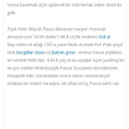
sonra bəzəmək üçün əyləncəli bir tətil temalı stiker dəsti ilə
gəlir.
Pişik Pete: Böyük Pasxa Macərası
Harper Festivalı
amazon.com
10.99 dollar
7.48 $ (32% endirim)
İndi al
Baş rolda rol aldığı 100-ə yaxın kitab ərzində Pet Pişik qeyd
etdi
Sevgililər Günü
və
Şükran günü
–Amma Pasxa pişiklərin
ən sevimli tətili olur. 4 ilə 8 yaş arası uşaqlar üçün yazılmış bu
ən çox satılan kitabda pişik Pasxa Dovşanını dövrələrində
müşayiət edir. Oxuduqdan sonra sənət vaxtına keçid:
Kitabda bir etiket vərəqəsi, bir afişa və üç Pasxa kartı var.