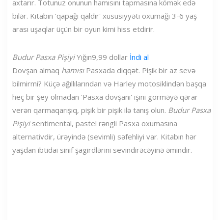
axtarır. Totunuz onunun hamısını tapmasına kömək edə
bilər. Kitabın 'qapağı qaldır' xüsusiyyəti oxumağı 3-6 yaş
arası uşaqlar üçün bir oyun kimi hiss etdirir.
Budur Pasxa Pişiyi
Yığın
9,99 dollar
İndi al
Dovşan almaq
hamısı
Pasxada diqqət. Pişik bir az sevə
bilmirmi? Küçə ağıllılarından və Harley motosiklindən başqa
heç bir şey olmadan 'Pasxa dovşanı' işini görməyə qərar
verən qarmaqarışıq, pişik bir pişik ilə tanış olun.
Budur Pasxa
Pişiyi
sentimental, pastel rəngli Pasxa oxumasına
alternativdir, ürəyində (sevimli) səfehliyi var. Kitabın hər
yaşdan ibtidai sinif şagirdlərini sevindirəcəyinə əmindir.