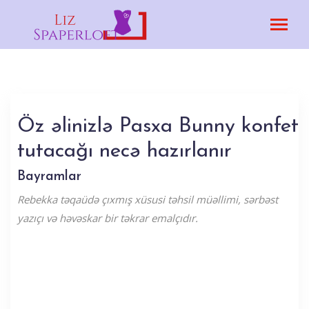
Öz əlinizlə Pasxa Bunny konfet
tutacağı necə hazırlanır
Bayramlar
Rebekka təqaüdə çıxmış xüsusi təhsil müəllimi, sərbəst
yazıçı və həvəskar bir təkrar emalçıdır.