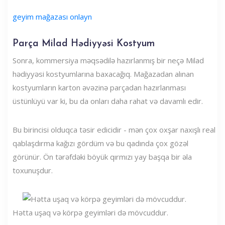
geyim mağazası onlayn
Parça Milad Hədiyyəsi Kostyum
Sonra, kommersiya məqsədilə hazırlanmış bir neçə Milad
hədiyyəsi kostyumlarına baxacağıq. Mağazadan alınan
kostyumların karton əvəzinə parçadan hazırlanması
üstünlüyü var ki, bu da onları daha rahat və davamlı edir.
Bu birincisi olduqca təsir edicidir - mən çox oxşar naxışlı real
qablaşdırma kağızı gördüm və bu qadında çox gözəl
görünür. Ön tərəfdəki böyük qırmızı yay başqa bir əla
toxunuşdur.
Hətta uşaq və körpə geyimləri də mövcuddur.