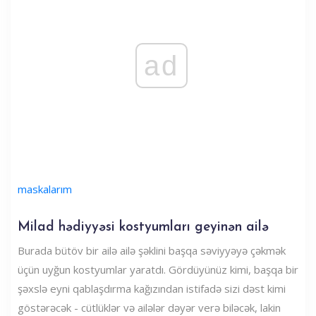
ad
maskalarım
Milad hədiyyəsi kostyumları geyinən ailə
Burada bütöv bir ailə ailə şəklini başqa səviyyəyə çəkmək
üçün uyğun kostyumlar yaratdı. Gördüyünüz kimi, başqa bir
şəxslə eyni qablaşdırma kağızından istifadə sizi dəst kimi
göstərəcək - cütlüklər və ailələr dəyər verə biləcək, lakin