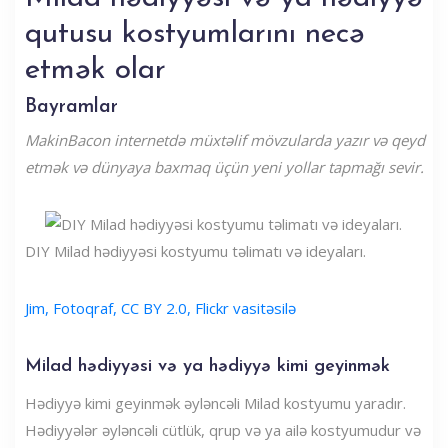
qutusu kostyumlarını necə
etmək olar
Bayramlar
MakinBacon internetdə müxtəlif mövzularda yazır və qeyd
etmək və dünyaya baxmaq üçün yeni yollar tapmağı sevir.
DIY Milad hədiyyəsi kostyumu təlimatı və ideyaları.
Jim, Fotoqraf, CC BY 2.0, Flickr vasitəsilə
Milad hədiyyəsi və ya hədiyyə kimi geyinmək
Hədiyyə kimi geyinmək əyləncəli Milad kostyumu yaradır.
Hədiyyələr əyləncəli cütlük, qrup və ya ailə kostyumudur və