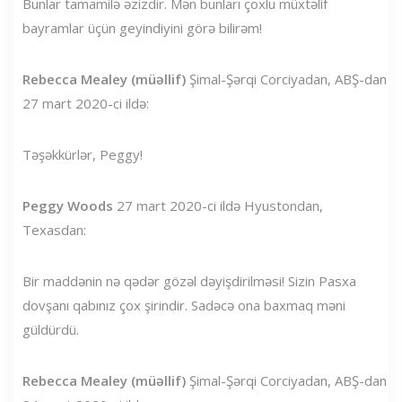
Bunlar tamamilə əzizdir. Mən bunları çoxlu müxtəlif
bayramlar üçün geyindiyini görə bilirəm!
Rebecca Mealey (müəllif)
Şimal-Şərqi Corciyadan, ABŞ-dan
27 mart 2020-ci ildə:
Təşəkkürlər, Peggy!
Peggy Woods
27 mart 2020-ci ildə Hyustondan,
Texasdan:
Bir maddənin nə qədər gözəl dəyişdirilməsi! Sizin Pasxa
dovşanı qabınız çox şirindir. Sadəcə ona baxmaq məni
güldürdü.
Rebecca Mealey (müəllif)
Şimal-Şərqi Corciyadan, ABŞ-dan