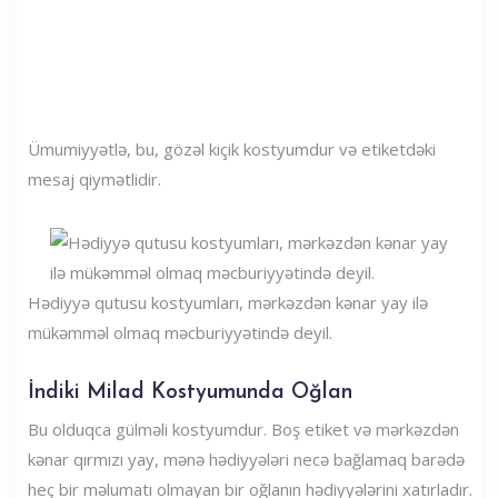
Ümumiyyətlə, bu, gözəl kiçik kostyumdur və etiketdəki
mesaj qiymətlidir.
Hədiyyə qutusu kostyumları, mərkəzdən kənar yay ilə
mükəmməl olmaq məcburiyyətində deyil.
İndiki Milad Kostyumunda Oğlan
Bu olduqca gülməli kostyumdur. Boş etiket və mərkəzdən
kənar qırmızı yay, mənə hədiyyələri necə bağlamaq barədə
heç bir məlumatı olmayan bir oğlanın hədiyyələrini xatırladır.