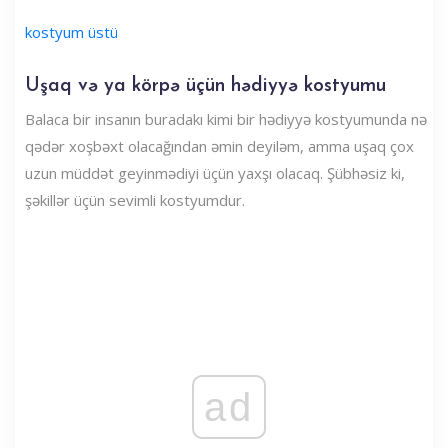
kostyum üstü
Uşaq və ya körpə üçün hədiyyə kostyumu
Balaca bir insanın buradakı kimi bir hədiyyə kostyumunda nə
qədər xoşbəxt olacağından əmin deyiləm, amma uşaq çox
uzun müddət geyinmədiyi üçün yaxşı olacaq. Şübhəsiz ki,
şəkillər üçün sevimli kostyumdur.
ad