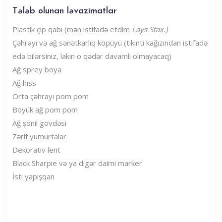
Tələb olunan ləvazimatlar
Plastik çip qabı (mən istifadə etdim
Lays Stax.)
Çəhrayı və ağ sənətkarlıq köpüyü (tikinti kağızından istifadə
edə bilərsiniz, lakin o qədər davamlı olmayacaq)
Ağ sprey boya
Ağ hiss
Orta çəhrayı pom pom
Böyük ağ pom pom
Ağ şönil gövdəsi
Zərif yumurtalar
Dekorativ lent
Black Sharpie və ya digər daimi marker
İsti yapışqan