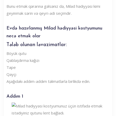
Bunu etmək qərarına gəlsəniz də, Milad hədiyyəsi kimi
geyinmək sərin və qeyri-adi seçimdir.
Evdə hazırlanmış Milad hədiyyəsi kostyumunu
necə etmək olar
Tələb olunan ləvazimatlar:
Böyük qutu
Qablaşdırma kağızı
Tape
Qayçı
Aşağıdakı addım-addım təlimatlarla birlikdə edin.
Addım 1