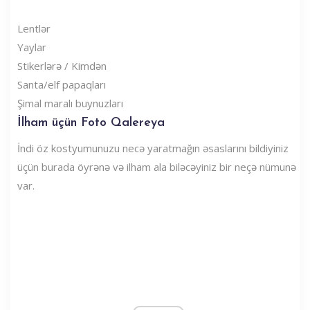
Lentlər
Yaylar
Stikerlərə / Kimdən
Santa/elf papaqları
Şimal maralı buynuzları
İlham üçün Foto Qalereya
İndi öz kostyumunuzu necə yaratmağın əsaslarını bildiyiniz
üçün burada öyrənə və ilham ala biləcəyiniz bir neçə nümunə
var.