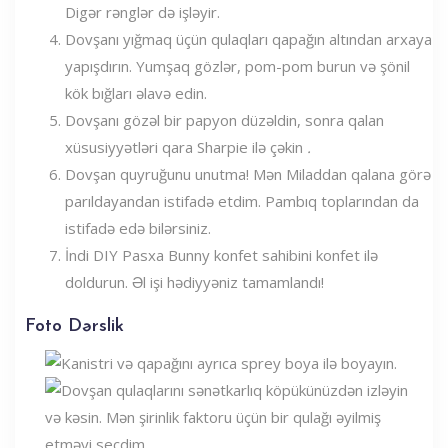
Digər rənglər də işləyir.
Dovşanı yığmaq üçün qulaqları qapağın altından arxaya
yapışdırın. Yumşaq gözlər, pom-pom burun və şönil
kök bığları əlavə edin.
Dovşanı gözəl bir papyon düzəldin, sonra qalan
xüsusiyyətləri qara Sharpie ilə çəkin
.
Dovşan quyruğunu unutma! Mən Miladdan qalana görə
parıldayandan istifadə etdim. Pambıq toplarından da
istifadə edə bilərsiniz.
İndi DIY Pasxa Bunny konfet sahibini konfet ilə
doldurun. Əl işi hədiyyəniz tamamlandı!
Foto Dərslik