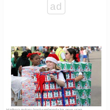
ad
Hədiyyə qutusu kostyumlarında bir qrup uşaq.