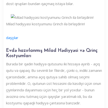
dost qrupları bundan qaçmaq istəyə bilər.
Milad hədiyyəsi kostyumunu Grinch ilə birləşdirin!
daşçılar
Evdə hazırlanmış Milad Hədiyyəsi və Qrinç
Kostyumları
Burada bir qadın hədiyyə qutusunu iki hissəyə ayırıb - açıq
qutu və qapaq. Bu sevimli bir fikirdir, çünki o, indiki zamanın
içərisindədir, amma açıq qutuya sahib olmaq seçimi
problemlidir. O, qutunun üst hissəsini də kəsdiyi üçün onun
çiyinlərində dayanması üçün heç bir yol yoxdur - bunun
əvəzinə onu tutmaq üçün qayışlar yaratmalı idi, bu da
kostyumu qapaqlı hədiyyə çantasına bənzədir.