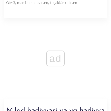
OMG, mən bunu sevirəm, təşəkkür edirəm
ad
Milad hədiyyəsi və ya hədiyyə