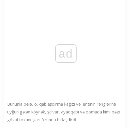
ad
Bununla belə, o, qablaşdırma kağızı və lentinin rənglərinə
uyğun gələn köynək, şalvar, ayaqqabı və pomada kimi bəzi
gözəl toxunuşları özündə birləşdirdi.