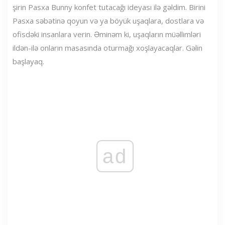
şirin Pasxa Bunny konfet tutacağı ideyası ilə gəldim. Birini
Pasxa səbətinə qoyun və ya böyük uşaqlara, dostlara və
ofisdəki insanlara verin. Əminəm ki, uşaqların müəllimləri
ildən-ilə onların masasında oturmağı xoşlayacaqlar. Gəlin
başlayaq.
ad