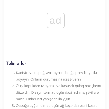
ad
Təlimatlar
Kanistri və qapağı ayrı-ayrılıqda ağ sprey boya ilə
boyayın. Onların qurumasına icazə verin.
Əl işi köpükdən izləyərək və kəsərək qulaq naxışlarını
düzəldin. Dizayn təlimatı üçün daxil edilmiş şəkillərə
baxın. Onları isti yapışqan ilə yığın.
Qapağa uyğun olmaq üçün ağ keçə dairəsini kəsin.