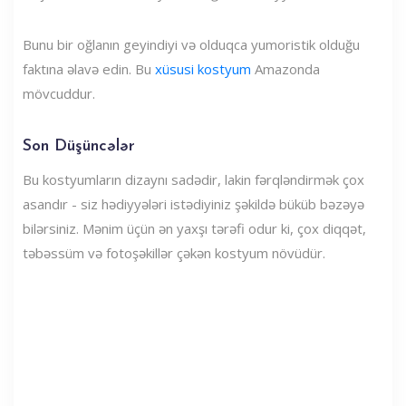
Bunu bir oğlanın geyindiyi və olduqca yumoristik olduğu
faktına əlavə edin. Bu
xüsusi kostyum
Amazonda
mövcuddur.
Son Düşüncələr
Bu kostyumların dizaynı sadədir, lakin fərqləndirmək çox
asandır - siz hədiyyələri istədiyiniz şəkildə büküb bəzəyə
bilərsiniz. Mənim üçün ən yaxşı tərəfi odur ki, çox diqqət,
təbəssüm və fotoşəkillər çəkən kostyum növüdür.