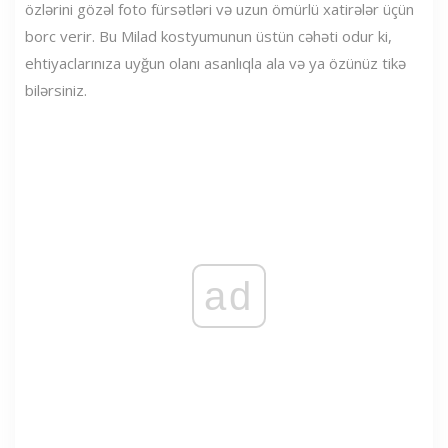
özlərini gözəl foto fürsətləri və uzun ömürlü xatirələr üçün
borc verir. Bu Milad kostyumunun üstün cəhəti odur ki,
ehtiyaclarınıza uyğun olanı asanlıqla ala və ya özünüz tikə
bilərsiniz.
ad