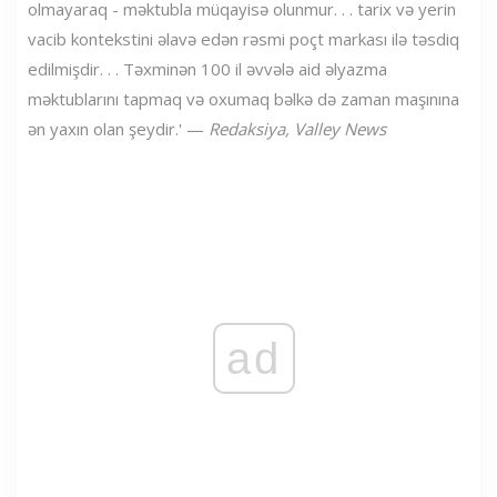
olmayaraq - məktubla müqayisə olunmur. . . tarix və yerin
vacib kontekstini əlavə edən rəsmi poçt markası ilə təsdiq
edilmişdir. . . Təxminən 100 il əvvələ aid əlyazma
məktublarını tapmaq və oxumaq bəlkə də zaman maşınına
ən yaxın olan şeydir.' —
Redaksiya, Valley News
ad