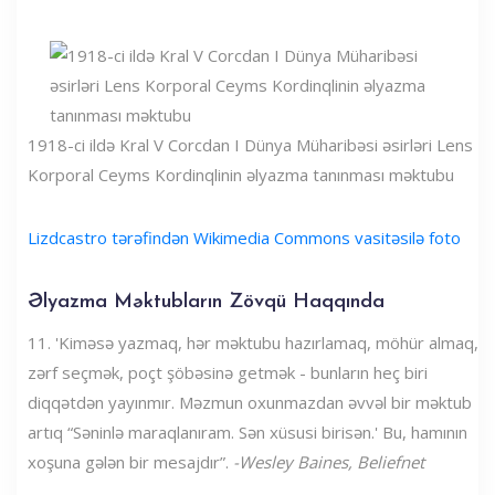
1918-ci ildə Kral V Corcdan I Dünya Müharibəsi əsirləri Lens
Korporal Ceyms Kordinqlinin əlyazma tanınması məktubu
Lizdcastro tərəfindən Wikimedia Commons vasitəsilə foto
Əlyazma Məktubların Zövqü Haqqında
11. 'Kiməsə yazmaq, hər məktubu hazırlamaq, möhür almaq,
zərf seçmək, poçt şöbəsinə getmək - bunların heç biri
diqqətdən yayınmır. Məzmun oxunmazdan əvvəl bir məktub
artıq “Səninlə maraqlanıram. Sən xüsusi birisən.' Bu, hamının
xoşuna gələn bir mesajdır”.
-Wesley Baines, Beliefnet