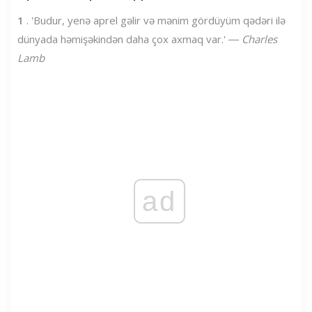
1
. 'Budur, yenə aprel gəlir və mənim gördüyüm qədəri ilə
dünyada həmişəkindən daha çox axmaq var.' ―
Charles
Lamb
ad