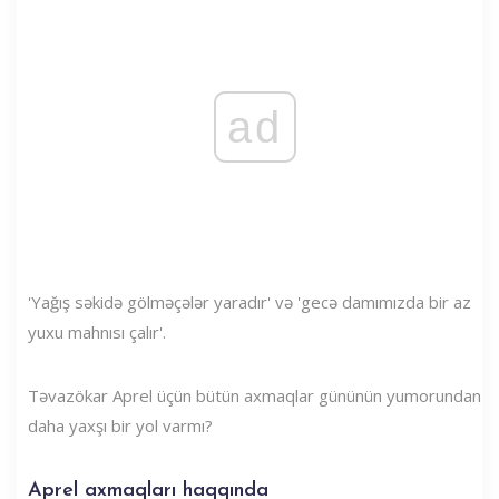
ad
'Yağış səkidə gölməçələr yaradır' və 'gecə damımızda bir az
yuxu mahnısı çalır'.
Təvazökar Aprel üçün bütün axmaqlar gününün yumorundan
daha yaxşı bir yol varmı?
Aprel axmaqları haqqında