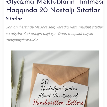
Əlyazma Məktubların İtirilməsi
Haqqında 20 Nostalji Sitatlar
Sitatlar
Son on il ərzində MsDora şeir, yaradıcı yazı, müsbət sitatlar
və düşüncələri onlayn paylaşır. Onun məqsədi həyatı
zənginləşdirməkdir.