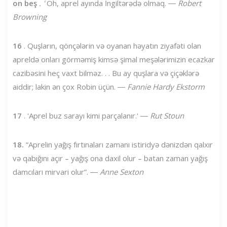
on beş
. '
Oh, aprel ayında İngiltərədə olmaq. ―
Robert
Browning
16
. Quşların, qönçələrin və oyanan həyatın ziyafəti olan
apreldə onları görməmiş kimsə şimal meşələrimizin ecazkar
cazibəsini heç vaxt bilməz. . . Bu ay quşlara və çiçəklərə
aiddir; lakin ən çox Robin üçün. ―
Fannie Hardy Ekstorm
17
. 'Aprel buz sarayı kimi parçalanır.' ―
Rut Stoun
18.
“Aprelin yağış fırtınaları zamanı istiridyə dənizdən qalxır
və qabığını açır – yağış ona daxil olur – batan zaman yağış
damcıları mirvari olur”. ―
Anne Sexton