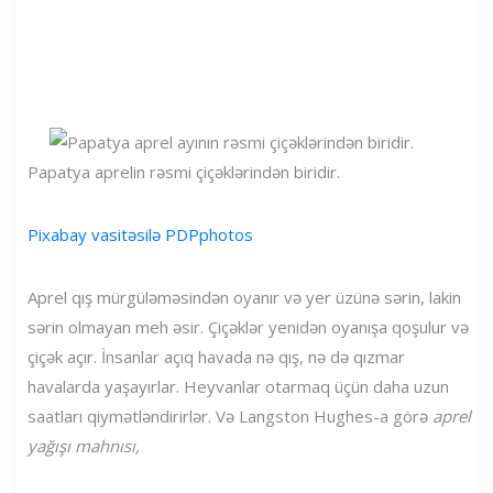
Papatya aprelin rəsmi çiçəklərindən biridir.
Pixabay vasitəsilə PDPphotos
Aprel qış mürgüləməsindən oyanır və yer üzünə sərin, lakin
sərin olmayan meh əsir. Çiçəklər yenidən oyanışa qoşulur və
çiçək açır. İnsanlar açıq havada nə qış, nə də qızmar
havalarda yaşayırlar. Heyvanlar otarmaq üçün daha uzun
saatları qiymətləndirirlər. Və Langston Hughes-a görə
aprel
yağışı mahnısı,