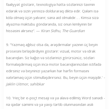
fəaliyyət göstərir, texnologiya hətta sözlərinizi təxmin
edərək və sizin yerinizə dolduraraq diktə edir. Qələm isə
kölə olmaq üçün yalvarır; sənə aid olmalıdır. . . Kimsə sizə
əlyazma məktubu göndərəndə, siz onun kimliyinin bir
hissəsini alırsınız”. —
Kiran Sidhu, The Guardian
9. “Yazmaq ağılsız olsa da, araşdırmalar yazının üç beyin
prosesini birləşdirdiyini göstərir: vizual, motor və idrak
bacarıqları. Siz kağızı və sözlərinizi görürsünüz, sözləri
formalaşdırmaq üçün incə motor bacarıqlarınızdan istifadə
edirsiniz və beyninizi yazarkən hər hərfin formasını
xatırlamaq üçün stimullaşdırırsınız. Bu, beyin üçün məşqdir.'
-
Jaklin Uitmor, sahibkar
10. 'Heç bir e-poçt mesajı və ya əlavə edilmiş Word sənədi -
nə qədər səmimi və ya yaxşı tərtib olunmasından asılı