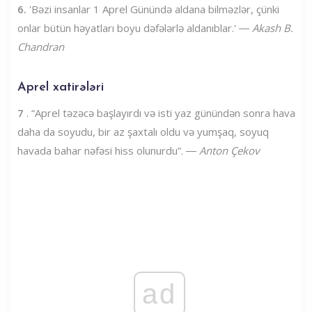
6.
'Bəzi insanlar 1 Aprel Günündə aldana bilməzlər, çünki
onlar bütün həyatları boyu dəfələrlə aldanıblar.' ―
Akash B.
Chandran
Aprel xatirələri
7
. “Aprel təzəcə başlayırdı və isti yaz günündən sonra hava
daha da soyudu, bir az şaxtalı oldu və yumşaq, soyuq
havada bahar nəfəsi hiss olunurdu”. ―
Anton Çekov
ad