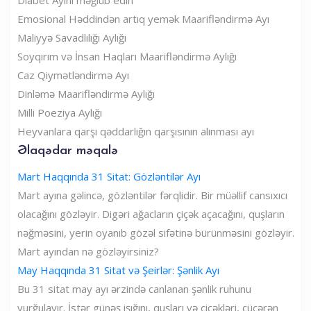
Emosional Həddindən artıq yemək Maarifləndirmə Ayı
Maliyyə Savadlılığı Aylığı
Soyqırım və İnsan Haqları Maarifləndirmə Aylığı
Caz Qiymətləndirmə Ayı
Dinləmə Maarifləndirmə Aylığı
Milli Poeziya Aylığı
Heyvanlara qarşı qəddarlığın qarşısının alınması ayı
Əlaqədar məqalə
Mart Haqqında 31 Sitat: Gözləntilər Ayı
Mart ayına gəlincə, gözləntilər fərqlidir. Bir müəllif cansıxıcı
olacağını gözləyir. Digəri ağacların çiçək açacağını, quşların
nəğməsini, yerin oyanıb gözəl sifətinə bürünməsini gözləyir.
Mart ayından nə gözləyirsiniz?
May Haqqında 31 Sitat və Şeirlər: Şənlik Ayı
Bu 31 sitat may ayı ərzində canlanan şənlik ruhunu
vurğulayır. İstər günəş işığını, quşları və çiçəkləri, cücərən