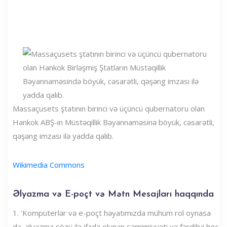
Massaçusets ştatının birinci və üçüncü qubernatoru olan
Hankok ABŞ-ın Müstəqillik Bəyannaməsinə böyük, cəsarətli,
qəşəng imzası ilə yadda qalıb.
Wikimedia Commons
Əlyazma və E-poçt və Mətn Mesajları haqqında
1. 'Kompüterlər və e-poçt həyatımızda mühüm rol oynasa
da, əlyazma sözü ilə ifadə olunan səmimiyyəti və fərdiliyi heç