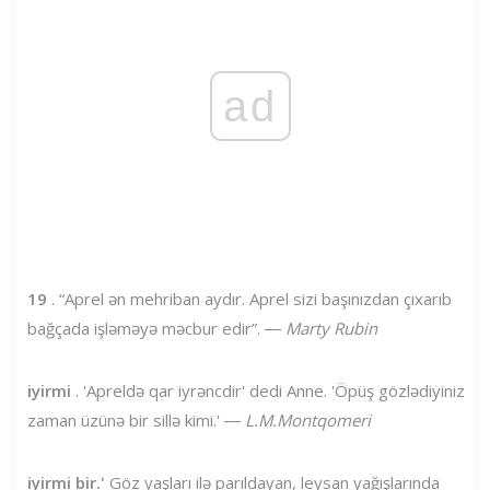
ad
19
. “Aprel ən mehriban aydır. Aprel sizi başınızdan çıxarıb
bağçada işləməyə məcbur edir”. ―
Marty Rubin
iyirmi
. 'Apreldə qar iyrəncdir' dedi Anne. 'Öpüş gözlədiyiniz
zaman üzünə bir sillə kimi.' ―
L.M.Montqomeri
iyirmi bir.'
Göz yaşları ilə parıldayan, leysan yağışlarında