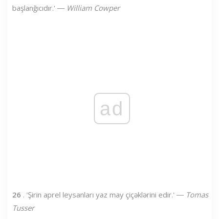
başlanğıcıdır.' ―
William Cowper
ad
26
. 'Şirin aprel leysanları yaz may çiçəklərini edir.' ―
Tomas
Tusser