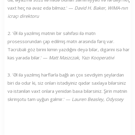
vaxt heç nə əvəz edə bilməz.' —
David H. Baker, WIMA-nın
icraçı direktoru
2. 'Əl ilə yazılmış mətnin bir səhifəsi ilə mətn
prosessorundan çap edilmiş mətn arasında fərq var.
Təcrübəli göz birini kimin yazdığını deyə bilər, digərini isə hər
kəs yarada bilər.' —
Matt Maszczak, Yazı Kooperativi
3. 'Əl ilə yazılmış hərflərlə bağlı ən çox sevdiyim şeylərdən
biri də odur ki, siz onları istədiyiniz qədər saxlaya bilərsiniz
və istənilən vaxt onlara yenidən baxa bilərsiniz. Şirin mətnin
skrinşotu tam uyğun gəlmir.' —
Lauren Beasley, Odyssey