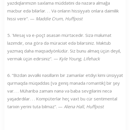
yazdıqlarımızın saxlama müddətini də nəzərə almağa
məcbur edə bilərlər. . . Və onların hissiyyatı onlara daimilik
hissi verir”. —
Maddie Crum, Huffpost
5. 'Mesaj və e-poçt əsasən mürtəcedir. Sizə məlumat
lazımdır, ona görə də müraciət edə bilərsiniz. Məktub
yazmaq daha məqsədyönlüdür. Siz bunu almaq üçün deyil,
vermək üçün edirsiniz”.
—
Kyle Young, Lifehack
6. “Bizdən əvvəlki nəsillərin bir zamanlar etdiyi kimi ünsiyyət
qurmaqda müqəddəs [və geniş mənada romantik] bir şey
var. . . Müharibə zamanı nənə və baba sevgilərini necə
yaşadırdılar. . . Kompüterlər heç vaxt bu cür sentimental
tarixin yerini tuta bilməz”. —
Alena Hall, Huffpost