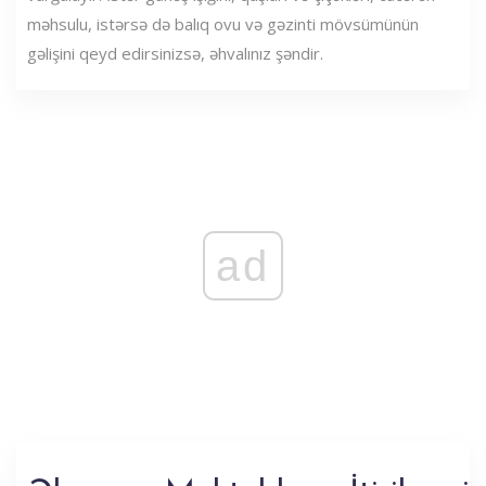
məhsulu, istərsə də balıq ovu və gəzinti mövsümünün
gəlişini qeyd edirsinizsə, əhvalınız şəndir.
ad