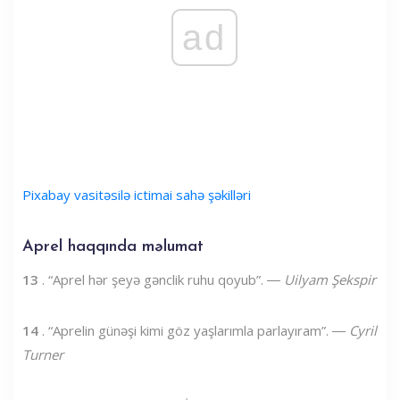
ad
Pixabay vasitəsilə ictimai sahə şəkilləri
Aprel haqqında məlumat
13
. “Aprel hər şeyə gənclik ruhu qoyub”. ―
Uilyam Şekspir
14
. “Aprelin günəşi kimi göz yaşlarımla parlayıram”. ―
Cyril
Turner