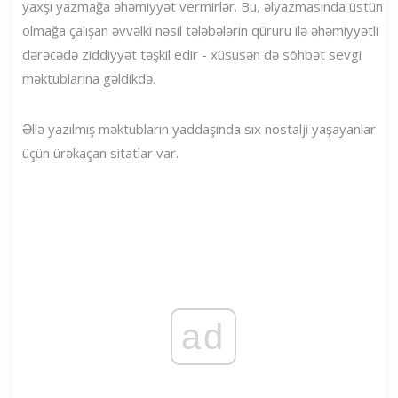
yaxşı yazmağa əhəmiyyət vermirlər. Bu, əlyazmasında üstün
olmağa çalışan əvvəlki nəsil tələbələrin qüruru ilə əhəmiyyətli
dərəcədə ziddiyyət təşkil edir - xüsusən də söhbət sevgi
məktublarına gəldikdə.
Əllə yazılmış məktubların yaddaşında sıx nostalji yaşayanlar
üçün ürəkaçan sitatlar var.
ad