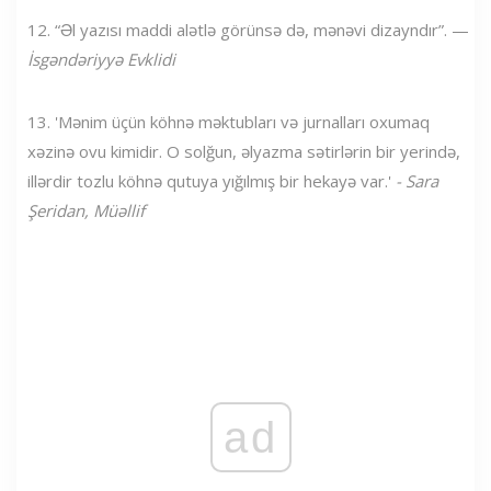
12. “Əl yazısı maddi alətlə görünsə də, mənəvi dizayndır”. —
İsgəndəriyyə Evklidi
13. 'Mənim üçün köhnə məktubları və jurnalları oxumaq
xəzinə ovu kimidir. O solğun, əlyazma sətirlərin bir yerində,
illərdir tozlu köhnə qutuya yığılmış bir hekayə var.'
- Sara
Şeridan, Müəllif
ad