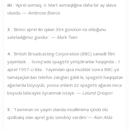
iki
. 'Aprel axmaq,
n.
Mart axmaqlığına daha bir ay əlavə
olundu. ―
Ambrose Bierce.
3
. 'Birinci aprel ilin qalan 364 gününün nə olduğunu
xatırladığımız gündür.' ―
Mark Tven
4
. 'British Broadcasting Corporation (BBC) sənədli film
yayımladı. . . İsveçrədə spagetti yetişdirənlər haqqında - 1
aprel 1957-ci ildə. . Yayımdan qısa müddət sonra BBC-yə
tamaşaçılardan telefon zəngləri gəldi ki, spagetti həqiqətən
ağaclarda böyüyüb, yoxsa onların öz spagetti ağacını necə
böyüdə biləcəyini öyrənmək istəyir. ―
Leland Qreqori
5
. 'Təxminən on yaşım olanda müəllimimə içində ölü
qızılbalıq olan aprel gülü sendviçi verdim.'―
Alan Alda