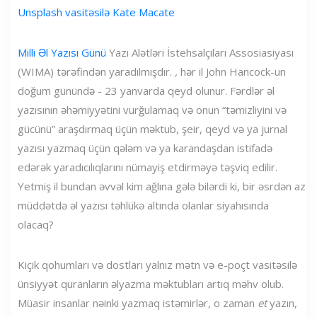
Unsplash vasitəsilə Kate Macate
Milli Əl Yazısı Günü
Yazı Alətləri İstehsalçıları Assosiasiyası
(WIMA) tərəfindən yaradılmışdır.
,
hər il John Hancock-un
doğum günündə - 23 yanvarda qeyd olunur. Fərdlər əl
yazısının əhəmiyyətini vurğulamaq və onun “təmizliyini və
gücünü” araşdırmaq üçün məktub, şeir, qeyd və ya jurnal
yazısı yazmaq üçün qələm və ya karandaşdan istifadə
edərək yaradıcılıqlarını nümayiş etdirməyə təşviq edilir.
Yetmiş il bundan əvvəl kim ağlına gələ bilərdi ki, bir əsrdən az
müddətdə əl yazısı təhlükə altında olanlar siyahısında
olacaq?
Kiçik qohumları və dostları yalnız mətn və e-poçt vasitəsilə
ünsiyyət quranların əlyazma məktubları artıq məhv olub.
Müasir insanlar nəinki yazmaq istəmirlər, o zaman
et
yazın,