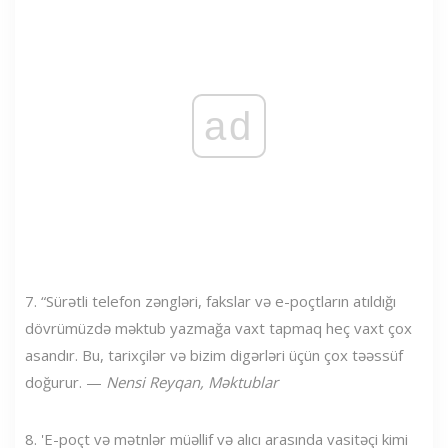
ad
7. “Sürətli telefon zəngləri, fakslar və e-poçtların atıldığı
dövrümüzdə məktub yazmağa vaxt tapmaq heç vaxt çox
asandır. Bu, tarixçilər və bizim digərləri üçün çox təəssüf
doğurur. —
Nensi Reyqan, Məktublar
8. 'E-poçt və mətnlər müəllif və alıcı arasında vasitəçi kimi