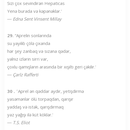
Sizi çox sevindirən Hepaticas
Yenə burada və kəpənəklər.'
―
Edna Sent Vinsent Millay
29.
“Aprelin sonlarında
su yayılıb çölə çıxanda
hər şey zanbaq və sızana qədər,
yalnız izlərin sirri var,
çoxlu qamışların arasında bir xışıltı geri çəkilir.'
―
Çarlz Rafferti
30
.
'
Aprel ən qəddar aydır, yetişdirmə
yasəmənlər ölü torpaqdan, qarışır
yaddaş və istək, qarışdırmaq
yaz yağışı ilə küt köklər.'
―
T.S. Eliot