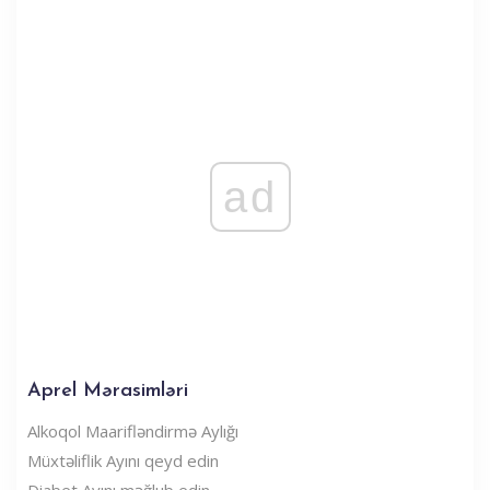
ad
Aprel Mərasimləri
Alkoqol Maarifləndirmə Aylığı
Müxtəliflik Ayını qeyd edin
Diabet Ayını məğlub edin