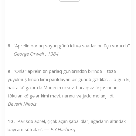
8
. “Aprelin parlaq soyuq günü idi və saatlar on üçü vururdu”.
―
George Orwell
,
1984
9
. “Onlar aprelin ən parlaq günlərindən birində – təzə
yuyulmuş limon kimi parıldayan bir gündə gəldilər. . . o gün ki,
hətta kölgələr də Monenin ucsuz-bucaqsız fırçasından
tökülən kölgələr kimi mavi, narıncı və jade melanjı idi. ―
Beverli Nikols
10
. 'Parisdə aprel, çiçək açan şabalıdlar, ağacların altındakı
bayram süfrələri'. ―
E.Y.Harburq