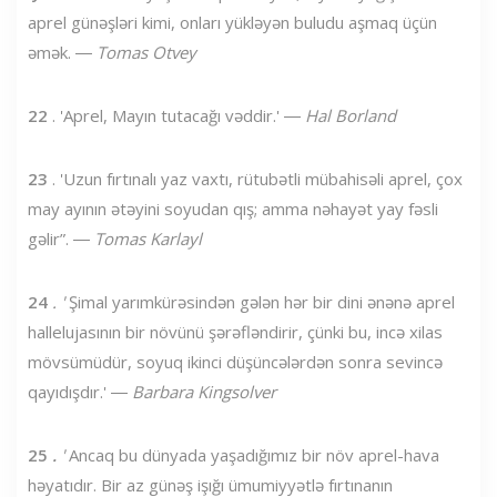
aprel günəşləri kimi, onları yükləyən buludu aşmaq üçün
əmək. ―
Tomas Otvey
22
. 'Aprel, Mayın tutacağı vəddir.' ―
Hal Borland
23
. 'Uzun fırtınalı yaz vaxtı, rütubətli mübahisəli aprel, çox
may ayının ətəyini soyudan qış; amma nəhayət yay fəsli
gəlir”. ―
Tomas Karlayl
24
. '
Şimal yarımkürəsindən gələn hər bir dini ənənə aprel
hallelujasının bir növünü şərəfləndirir, çünki bu, incə xilas
mövsümüdür, soyuq ikinci düşüncələrdən sonra sevincə
qayıdışdır.' ―
Barbara Kingsolver
25
.
'
Ancaq bu dünyada yaşadığımız bir növ aprel-hava
həyatıdır. Bir az günəş işığı ümumiyyətlə fırtınanın