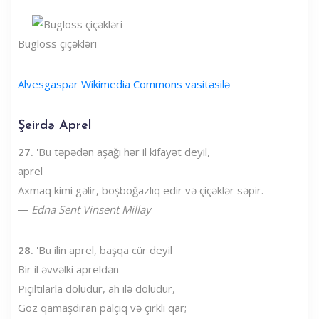
Bugloss çiçəkləri
Alvesgaspar Wikimedia Commons vasitəsilə
Şeirdə Aprel
27.
'Bu təpədən aşağı hər il kifayət deyil,
aprel
Axmaq kimi gəlir, boşboğazlıq edir və çiçəklər səpir.
―
Edna Sent Vinsent Millay
28.
'Bu ilin aprel, başqa cür deyil
Bir il əvvəlki apreldən
Pıçıltılarla doludur, ah ilə doludur,
Göz qamaşdıran palçıq və çirkli qar;