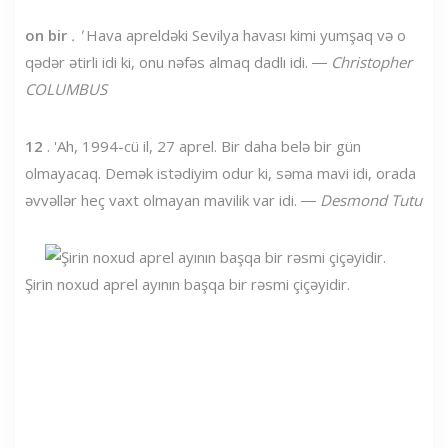
on bir
. '
Hava apreldəki Sevilya havası kimi yumşaq və o
qədər ətirli idi ki, onu nəfəs almaq dadlı idi. ―
Christopher
COLUMBUS
12
. 'Ah, 1994-cü il, 27 aprel. Bir daha belə bir gün
olmayacaq. Demək istədiyim odur ki, səma mavi idi, orada
əvvəllər heç vaxt olmayan mavilik var idi. ―
Desmond Tutu
Şirin noxud aprel ayının başqa bir rəsmi çiçəyidir.