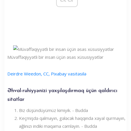
Müvəffəqiyyətli bir insan üçün əsas xüsusiyyətlər
Deirdre Weedon, CC, Pixabay vasitəsilə
Əhval-ruhiyyənizi yaxşılaşdırmaq üçün qaldırıcı
sitatlar
Biz düşündüyümüz kimiyik. - Budda
Keçmişdə qalmayın, gələcək haqqında xəyal qurmayın,
ağlınızı indiki məqama cəmləyin. - Budda