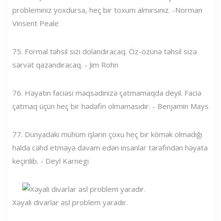
probleminiz yoxdursa, heç bir toxum almırsınız. -Norman
Vinsent Peale
75. Formal təhsil sizi dolandıracaq. Öz-özünə təhsil sizə
sərvət qazandıracaq. - Jim Rohn
76. Həyatın faciəsi məqsədinizə çatmamaqda deyil. Faciə
çatmaq üçün heç bir hədəfin olmamasıdır. - Benjamin Mays
77. Dünyadakı mühüm işlərin çoxu heç bir kömək olmadığı
halda cəhd etməyə davam edən insanlar tərəfindən həyata
keçirilib. - Deyl Karnegi
Xəyali divarlar əsl problem yaradır.