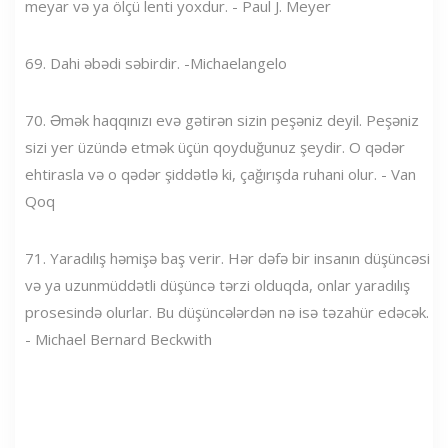
meyar və ya ölçü lenti yoxdur. - Paul J. Meyer
69. Dahi əbədi səbirdir. -Michaelangelo
70. Əmək haqqınızı evə gətirən sizin peşəniz deyil. Peşəniz
sizi yer üzündə etmək üçün qoyduğunuz şeydir. O qədər
ehtirasla və o qədər şiddətlə ki, çağırışda ruhani olur. - Van
Qoq
71. Yaradılış həmişə baş verir. Hər dəfə bir insanın düşüncəsi
və ya uzunmüddətli düşüncə tərzi olduqda, onlar yaradılış
prosesində olurlar. Bu düşüncələrdən nə isə təzahür edəcək.
- Michael Bernard Beckwith