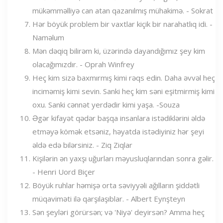
mükəmməlliyə can atan qazanılmış mühakimə. - Sokrat
Hər böyük problem bir vaxtlar kiçik bir narahatlıq idi. -
Naməlum
Mən dəqiq bilirəm ki, üzərində dayandığımız şey kim
olacağımızdır. - Oprah Winfrey
Heç kim sizə baxmırmış kimi rəqs edin. Daha əvvəl heç
inciməmiş kimi sevin. Sanki heç kim səni eşitmirmiş kimi
oxu. Sanki cənnət yerdədir kimi yaşa. -Souza
Əgər kifayət qədər başqa insanlara istədiklərini əldə
etməyə kömək etsəniz, həyatda istədiyiniz hər şeyi
əldə edə bilərsiniz. - Ziq Ziqlar
Kişilərin ən yaxşı uğurları məyusluqlarından sonra gəlir.
- Henri Uord Biçer
Böyük ruhlar həmişə orta səviyyəli ağılların şiddətli
müqaviməti ilə qarşılaşıblar. - Albert Eynşteyn
Sən şeyləri görürsən; və 'Niyə' deyirsən? Amma heç