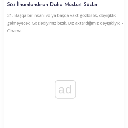
Sizi İlhamlandıran Daha Müsbət Sözlər
21. Başqa bir insanı və ya başqa vaxt gözləsək, dəyişiklik
gəlməyəcək. Gözlədiyimiz bizik. Biz axtardığımız dəyişikliyik. -
Obama
ad