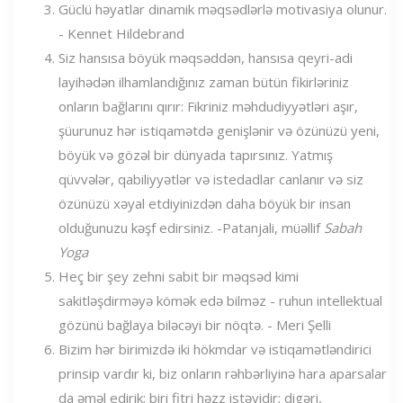
Güclü həyatlar dinamik məqsədlərlə motivasiya olunur.
- Kennet Hildebrand
Siz hansısa böyük məqsəddən, hansısa qeyri-adi
layihədən ilhamlandığınız zaman bütün fikirləriniz
onların bağlarını qırır: Fikriniz məhdudiyyətləri aşır,
şüurunuz hər istiqamətdə genişlənir və özünüzü yeni,
böyük və gözəl bir dünyada tapırsınız. Yatmış
qüvvələr, qabiliyyətlər və istedadlar canlanır və siz
özünüzü xəyal etdiyinizdən daha böyük bir insan
olduğunuzu kəşf edirsiniz. -Patanjali, müəllif
Sabah
Yoga
Heç bir şey zehni sabit bir məqsəd kimi
sakitləşdirməyə kömək edə bilməz - ruhun intellektual
gözünü bağlaya biləcəyi bir nöqtə. - Meri Şelli
Bizim hər birimizdə iki hökmdar və istiqamətləndirici
prinsip vardır ki, biz onların rəhbərliyinə hara aparsalar
da əməl edirik; biri fitri həzz istəyidir; digəri,