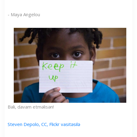
- Maya Angelou
Bəli, davam etməlisən!
Steven Depolo, CC, Flickr vasitəsilə