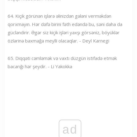
64. Kiçik görünən işlərə əlinizdən gələni verməkdən
qorxmayın. Hər dəfə birini fəth edəndə bu, səni daha da
gücləndirir. Əgər siz kiçik işləri yaxşı görsəniz, böyüklər
özlərinə baxmağa meylli olacaqlar. - Deyl Karnegi
65. Diqqəti cəmləmək və vaxtı düzgün istifadə etmək
bacarığı hər şeydir. - Li Yakokka
ad