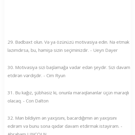
29. Bədbəxt olun. Və ya özünüzü motivasiya edin. Nə etmək
lazımdırsa, bu, həmişə sizin seçiminizdir. - Ueyn Dayer
30. Motivasiya sizi başlamağa vadar edən şeydir. Sizi davam
etdirən vərdişdir. - Cim Ryun
31. Bu kağız, şübhəsiz ki, onunla maraqlananlar üçün maraqlı
olacaq. - Con Dalton
32. Mən bildiyim ən yaxşısını, bacardığımın ən yaxşısını
edirəm və bunu sona qədər davam etdirmək istəyirəm. -
Abraham LINCOLN