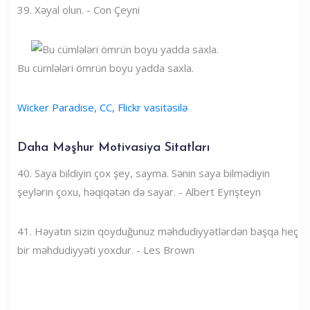
39. Xəyal olun. - Con Çeyni
Bu cümlələri ömrün boyu yadda saxla.
Wicker Paradise, CC, Flickr vasitəsilə
Daha Məşhur Motivasiya Sitatları
40. Saya bildiyin çox şey, sayma. Sənin saya bilmədiyin
şeylərin çoxu, həqiqətən də sayar. - Albert Eynşteyn
41. Həyatın sizin qoyduğunuz məhdudiyyətlərdən başqa heç
bir məhdudiyyəti yoxdur. - Les Brown