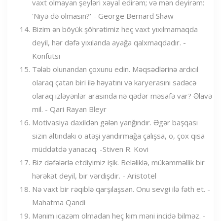
vaxt olmayan şeyləri xəyal edirəm; və mən deyirəm:
'Niyə də olmasın?' - George Bernard Shaw
Bizim ən böyük şöhrətimiz heç vaxt yıxılmamaqda
deyil, hər dəfə yıxılanda ayağa qalxmaqdadır. -
Konfutsi
Tələb olunandan çoxunu edin. Məqsədlərinə ardıcıl
olaraq çatan biri ilə həyatını və karyerasını sadəcə
olaraq izləyənlər arasında nə qədər məsafə var? Əlavə
mil. - Qari Rayan Bleyr
Motivasiya daxildən gələn yanğındır. Əgər başqası
sizin altındakı o atəşi yandırmağa çalışsa, o, çox qısa
müddətdə yanacaq. -Stiven R. Kovi
Biz dəfələrlə etdiyimiz işik. Beləliklə, mükəmməllik bir
hərəkət deyil, bir vərdişdir. - Aristotel
Nə vaxt bir rəqiblə qarşılaşsan. Onu sevgi ilə fəth et. -
Mahatma Qandi
Mənim icazəm olmadan heç kim məni incidə bilməz. -