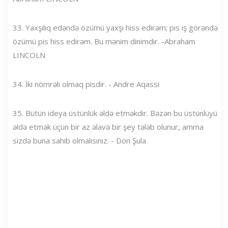
33. Yaxşılıq edəndə özümü yaxşı hiss edirəm; pis iş görəndə
özümü pis hiss edirəm. Bu mənim dinimdir. -Abraham
LINCOLN
34. İki nömrəli olmaq pisdir. - Andre Aqassi
35. Bütün ideya üstünlük əldə etməkdir. Bəzən bu üstünlüyü
əldə etmək üçün bir az əlavə bir şey tələb olunur, amma
sizdə buna sahib olmalısınız. - Don Şula