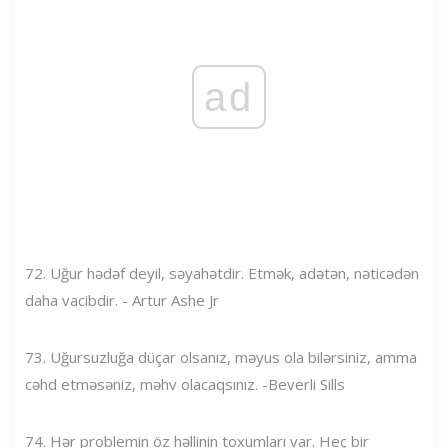
ad
72. Uğur hədəf deyil, səyahətdir. Etmək, adətən, nəticədən
daha vacibdir. - Artur Ashe Jr
73. Uğursuzluğa düçar olsanız, məyus ola bilərsiniz, amma
cəhd etməsəniz, məhv olacaqsınız. -Beverli Sills
74. Hər problemin öz həllinin toxumları var. Heç bir