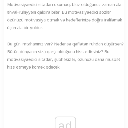
Motivasiyaedici sitatları oxumaq, blüz olduğunuz zaman əla
əhval-ruhiyyəni qaldıra bilər. Bu motivasiyaedici sözlər
özünüzü motivasiya etmək və hədəflərinizə doğru irəliləmək
üçün əla bir yoldur.
Bu gün imtahanınız var? Nədənsə qəflətən ruhdan düşürsən?
Bütün dünyanın sizə qarşı olduğunu hiss edirsiniz? Bu
motivasiyaedici sitatlar, şübhəsiz ki, özünüzü daha müsbət
hiss etməyə kömək edəcək.
ad