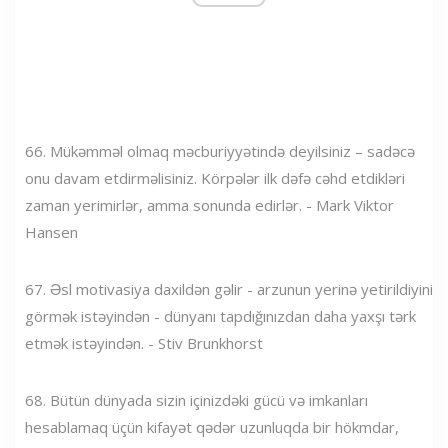
66. Mükəmməl olmaq məcburiyyətində deyilsiniz – sadəcə
onu davam etdirməlisiniz. Körpələr ilk dəfə cəhd etdikləri
zaman yerimirlər, amma sonunda edirlər. - Mark Viktor
Hansen
67. Əsl motivasiya daxildən gəlir - arzunun yerinə yetirildiyini
görmək istəyindən - dünyanı tapdığınızdan daha yaxşı tərk
etmək istəyindən. - Stiv Brunkhorst
68. Bütün dünyada sizin içinizdəki gücü və imkanları
hesablamaq üçün kifayət qədər uzunluqda bir hökmdar,