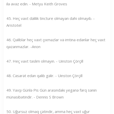
ilə əvəz edin. - Metyu Keith Groves
45. Heç vaxt dəlilik tincture olmayan dahi olmayıb. -
Aristotel
46. ​​Qaliblər heç vaxt çıxmazlar və imtina edənlər heç vaxt
qazanmazlar. -Anon
47. Heç vaxt təslim olmayın. - Uinston Çörçill
48. Cəsarət edən qalib gəlir. - Uinston Çörçill
49. Yaxşı Günlə Pis Gün arasındakı yeganə fərq sənin
münasibətindir. - Dennis S Brown
50. Uğursuz olmaq çətindir, amma heç vaxt uğur