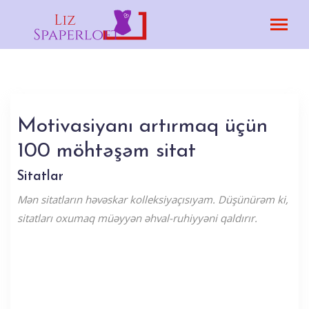
Motivasiyanı artırmaq üçün
100 möhtəşəm sitat
Sitatlar
Mən sitatların həvəskar kolleksiyaçısıyam. Düşünürəm ki,
sitatları oxumaq müəyyən əhval-ruhiyyəni qaldırır.