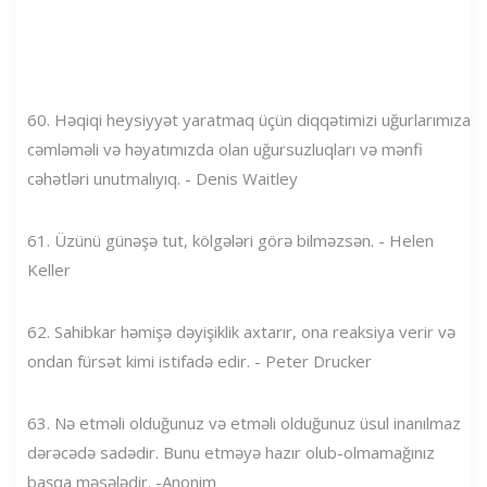
60. Həqiqi heysiyyət yaratmaq üçün diqqətimizi uğurlarımıza
cəmləməli və həyatımızda olan uğursuzluqları və mənfi
cəhətləri unutmalıyıq. - Denis Waitley
61. Üzünü günəşə tut, kölgələri görə bilməzsən. - Helen
Keller
62. Sahibkar həmişə dəyişiklik axtarır, ona reaksiya verir və
ondan fürsət kimi istifadə edir. - Peter Drucker
63. Nə etməli olduğunuz və etməli olduğunuz üsul inanılmaz
dərəcədə sadədir. Bunu etməyə hazır olub-olmamağınız
başqa məsələdir. -Anonim