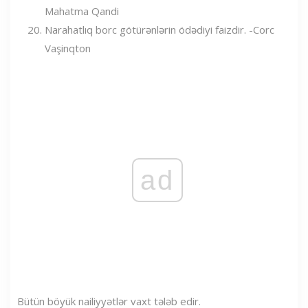
Mahatma Qandi
Narahatlıq borc götürənlərin ödədiyi faizdir. -Corc
Vaşinqton
ad
Bütün böyük nailiyyətlər vaxt tələb edir.