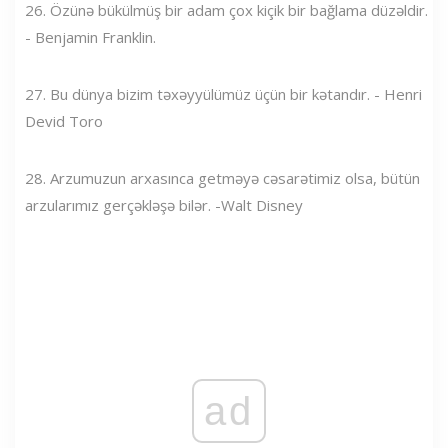
26. Özünə bükülmüş bir adam çox kiçik bir bağlama düzəldir.
- Benjamin Franklin.
27. Bu dünya bizim təxəyyülümüz üçün bir kətandır. - Henri
Devid Toro
28. Arzumuzun arxasınca getməyə cəsarətimiz olsa, bütün
arzularımız gerçəkləşə bilər. -Walt Disney
ad