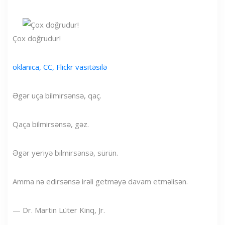
Çox doğrudur!
oklanica, CC, Flickr vasitəsilə
Əgər uça bilmirsənsə, qaç.
Qaça bilmirsənsə, gəz.
Əgər yeriyə bilmirsənsə, sürün.
Amma nə edirsənsə irəli getməyə davam etməlisən.
— Dr. Martin Lüter Kinq, Jr.