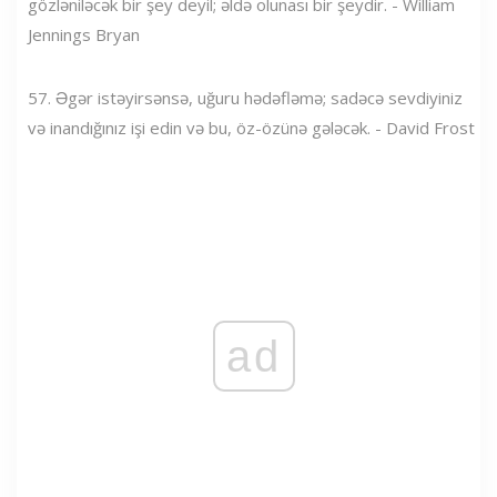
gözləniləcək bir şey deyil; əldə olunası bir şeydir. - William
Jennings Bryan
57. Əgər istəyirsənsə, uğuru hədəfləmə; sadəcə sevdiyiniz
və inandığınız işi edin və bu, öz-özünə gələcək. - David Frost
ad