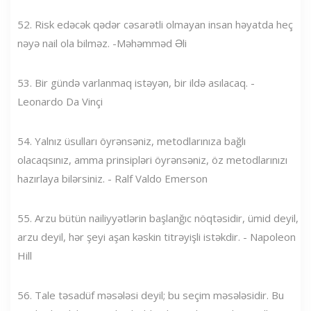
52. Risk edəcək qədər cəsarətli olmayan insan həyatda heç
nəyə nail ola bilməz. -Məhəmməd Əli
53. Bir gündə varlanmaq istəyən, bir ildə asılacaq. -
Leonardo Da Vinçi
54. Yalnız üsulları öyrənsəniz, metodlarınıza bağlı
olacaqsınız, amma prinsipləri öyrənsəniz, öz metodlarınızı
hazırlaya bilərsiniz. - Ralf Valdo Emerson
55. Arzu bütün nailiyyətlərin başlanğıc nöqtəsidir, ümid deyil,
arzu deyil, hər şeyi aşan kəskin titrəyişli istəkdir. - Napoleon
Hill
56. Tale təsadüf məsələsi deyil; bu seçim məsələsidir. Bu