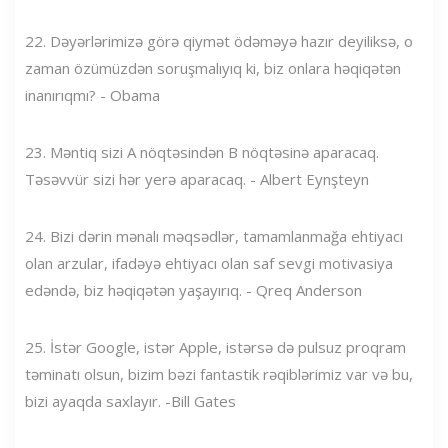
22. Dəyərlərimizə görə qiymət ödəməyə hazır deyiliksə, o
zaman özümüzdən soruşmalıyıq ki, biz onlara həqiqətən
inanırıqmı? - Obama
23. Məntiq sizi A nöqtəsindən B nöqtəsinə aparacaq.
Təsəvvür sizi hər yerə aparacaq. - Albert Eynşteyn
24. Bizi dərin mənalı məqsədlər, tamamlanmağa ehtiyacı
olan arzular, ifadəyə ehtiyacı olan saf sevgi motivasiya
edəndə, biz həqiqətən yaşayırıq. - Qreq Anderson
25. İstər Google, istər Apple, istərsə də pulsuz proqram
təminatı olsun, bizim bəzi fantastik rəqiblərimiz var və bu,
bizi ayaqda saxlayır. -Bill Gates