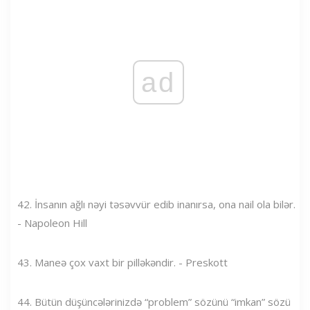
ad
42. İnsanın ağlı nəyi təsəvvür edib inanırsa, ona nail ola bilər.
- Napoleon Hill
43. Maneə çox vaxt bir pilləkəndir. - Preskott
44. Bütün düşüncələrinizdə “problem” sözünü “imkan” sözü