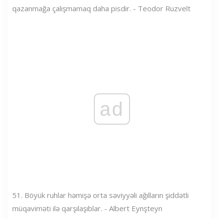
qazanmağa çalışmamaq daha pisdir. - Teodor Ruzvelt
ad
51. Böyük ruhlar həmişə orta səviyyəli ağılların şiddətli
müqaviməti ilə qarşılaşıblar. - Albert Eynşteyn