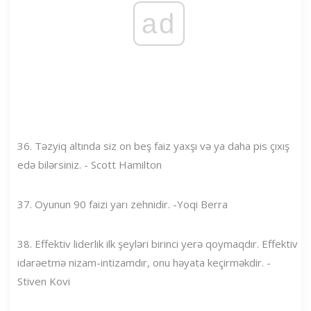
ad
36. Təzyiq altında siz on beş faiz yaxşı və ya daha pis çıxış
edə bilərsiniz. - Scott Hamilton
37. Oyunun 90 faizi yarı zehnidir. -Yoqi Berra
38. Effektiv liderlik ilk şeyləri birinci yerə qoymaqdır. Effektiv
idarəetmə nizam-intizamdır, onu həyata keçirməkdir. -
Stiven Kovi