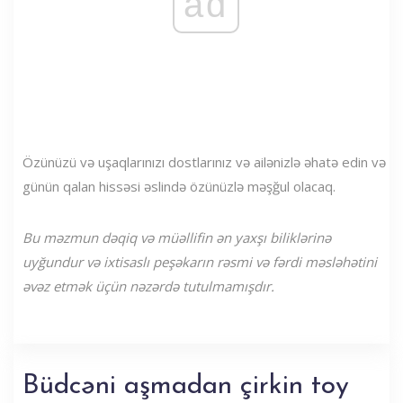
ad
Özünüzü və uşaqlarınızı dostlarınız və ailənizlə əhatə edin və
günün qalan hissəsi əslində özünüzlə məşğul olacaq.
Bu məzmun dəqiq və müəllifin ən yaxşı biliklərinə
uyğundur və ixtisaslı peşəkarın rəsmi və fərdi məsləhətini
əvəz etmək üçün nəzərdə tutulmamışdır.
Büdcəni aşmadan çirkin toy