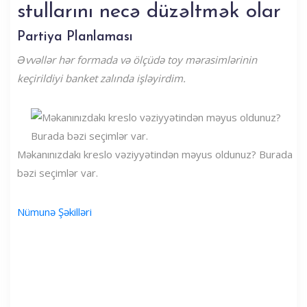
stullarını necə düzəltmək olar
Partiya Planlaması
Əvvəllər hər formada və ölçüdə toy mərasimlərinin
keçirildiyi banket zalında işləyirdim.
Məkanınızdakı kreslo vəziyyətindən məyus oldunuz? Burada
bəzi seçimlər var.
Nümunə Şəkilləri