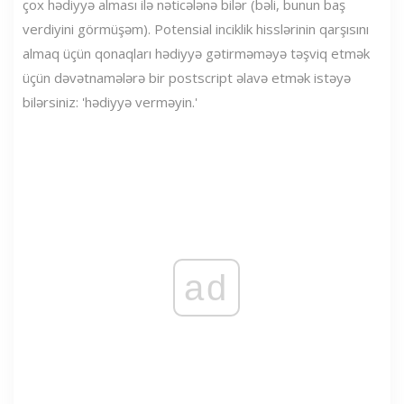
çox hədiyyə alması ilə nəticələnə bilər (bəli, bunun baş
verdiyini görmüşəm). Potensial inciklik hisslərinin qarşısını
almaq üçün qonaqları hədiyyə gətirməməyə təşviq etmək
üçün dəvətnamələrə bir postscript əlavə etmək istəyə
bilərsiniz: 'hədiyyə verməyin.'
ad