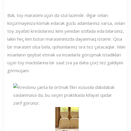
Bəli, toy mərasimi üçün də stul lazımdır. Əgər onları
köçürməyinizə kömək edəcək güclü adamlarınız varsa, onları
toy ziyafəti kreslolarınız kimi yenidən istifadə edə bilərsiniz,
lakin heç kim bütün mərasiminizdə dayanmaq istəmir. Qısa
bir mərasim olsa belə, qohumlarınız ora tez çatacaqlar. Mən
insanların qeybət etmək və insanlarla görüşmək istədikləri
üçün toy məclislərinə bir saat (və ya daha çox) tez gəldiyini
görmüşəm.