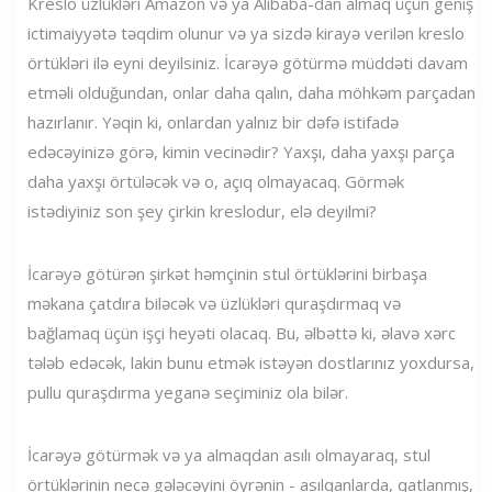
Kreslo üzlükləri Amazon və ya Alibaba-dan almaq üçün geniş
ictimaiyyətə təqdim olunur və ya sizdə kirayə verilən kreslo
örtükləri ilə eyni deyilsiniz. İcarəyə götürmə müddəti davam
etməli olduğundan, onlar daha qalın, daha möhkəm parçadan
hazırlanır. Yəqin ki, onlardan yalnız bir dəfə istifadə
edəcəyinizə görə, kimin vecinədir? Yaxşı, daha yaxşı parça
daha yaxşı örtüləcək və o, açıq olmayacaq. Görmək
istədiyiniz son şey çirkin kreslodur, elə deyilmi?
İcarəyə götürən şirkət həmçinin stul örtüklərini birbaşa
məkana çatdıra biləcək və üzlükləri quraşdırmaq və
bağlamaq üçün işçi heyəti olacaq. Bu, əlbəttə ki, əlavə xərc
tələb edəcək, lakin bunu etmək istəyən dostlarınız yoxdursa,
pullu quraşdırma yeganə seçiminiz ola bilər.
İcarəyə götürmək və ya almaqdan asılı olmayaraq, stul
örtüklərinin necə gələcəyini öyrənin - asılqanlarda, qatlanmış,