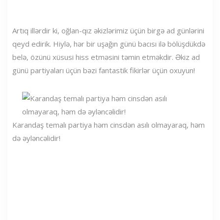
Artıq illərdir ki, oğlan-qız əkizlərimiz üçün birgə ad günlərini
qeyd edirik. Hiylə, hər bir uşağın günü bacısı ilə bölüşdükdə
belə, özünü xüsusi hiss etməsini təmin etməkdir. Əkiz ad
günü partiyaları üçün bəzi fantastik fikirlər üçün oxuyun!
Karandaş temalı partiya həm cinsdən asılı olmayaraq, həm
də əyləncəlidir!