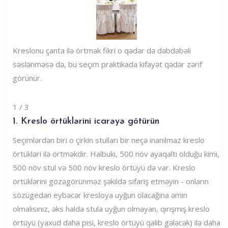
Kreslonu çanta ilə örtmək fikri o qədər də dəbdəbəli
səslənməsə də, bu seçim praktikada kifayət qədər zərif
görünür.
1 / 3
1. Kreslo örtüklərini icarəyə götürün
Seçimlərdən biri o çirkin stulları bir neçə inanılmaz kreslo
örtükləri ilə örtməkdir. Halbuki, 500 növ ayaqaltı olduğu kimi,
500 növ stul və 500 növ kreslo örtüyü də var. Kreslo
örtüklərini gözəgörünməz şəkildə sifariş etməyin - onların
sözügedən eybəcər kresloya uyğun olacağına əmin
olmalısınız, əks halda stula uyğun olmayan, qırışmış kreslo
örtüyü (yaxud daha pisi, kreslo örtüyü qalib gələcək) ilə daha