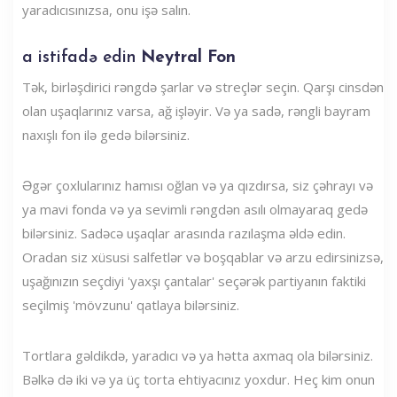
yaradıcısınızsa, onu işə salın.
a istifadə edin
Neytral Fon
Tək, birləşdirici rəngdə şarlar və streçlər seçin. Qarşı cinsdən
olan uşaqlarınız varsa, ağ işləyir. Və ya sadə, rəngli bayram
naxışlı fon ilə gedə bilərsiniz.
Əgər çoxlularınız hamısı oğlan və ya qızdırsa, siz çəhrayı və
ya mavi fonda və ya sevimli rəngdən asılı olmayaraq gedə
bilərsiniz. Sadəcə uşaqlar arasında razılaşma əldə edin.
Oradan siz xüsusi salfetlər və boşqablar və arzu edirsinizsə,
uşağınızın seçdiyi 'yaxşı çantalar' seçərək partiyanın faktiki
seçilmiş 'mövzunu' qatlaya bilərsiniz.
Tortlara gəldikdə, yaradıcı və ya hətta axmaq ola bilərsiniz.
Bəlkə də iki və ya üç torta ehtiyacınız yoxdur. Heç kim onun