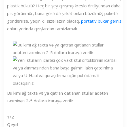
plastik bükülü? Heç bir şey qırışmış kreslo örtüyündən daha
pis görünmür, buna görə də şirkət onları büzülmüş paketə
göndərirsə, yəqin ki, sizə lazım olacaq.
portativ buxar gəmisi
onları yerində qırışlardan təmizləmək.
Bu kimi ağ taxta və ya qatran qatlanan stullar adətən
təxminən 2-5 dollara icarəyə verilir.
1/2
Qeyd