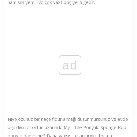
hamısını yemir və çox vaxt boş yerə gedir.
ad
Niyə özünüz bir neçə fiqur almağı düşünmürsünüz və evdə
bişirdiyiniz tortun üzərində My Little Pony ilə Sponge Bob
boogie dadırsınız? Daha yaxşısı, uşaqlarınızı tortun