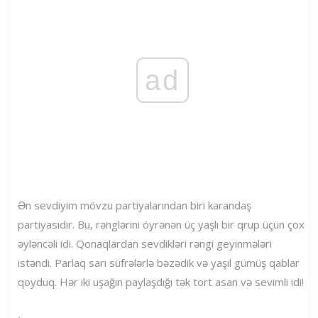
ad
Ən sevdiyim mövzu partiyalarından biri karandaş
partiyasıdır. Bu, rənglərini öyrənən üç yaşlı bir qrup üçün çox
əyləncəli idi. Qonaqlardan sevdikləri rəngi geyinmələri
istəndi. Parlaq sarı süfrələrlə bəzədik və yaşıl gümüş qablar
qoyduq. Hər iki uşağın paylaşdığı tək tort asan və sevimli idi!