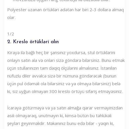
Polyester uzanan örtükləri adətən hər biri 2-3 dollara almaq
olar.
1/2
2. Kreslo örtükləri alın
Kirayə ilə bağlı heç bir şansınız yoxdursa, stul örtüklərini
onlayn satın ala və onları sizə göndərə bilərsiniz. Bunu etmək
üçün stullarınızın tam dəqiq ölçülərini almalısınız. İstənilən
nüfuzlu diler əvvəlcə sizə bir nümunə göndərəcək (bunun
üçün pul ödəməli ola bilərsiniz və ya olmaya bilərsiniz) belə
ki, siz uyğun olmayan 300 kreslo örtüyü sifariş etməyəsiniz.
İcarəyə götürməyə və ya satın almağa qərar verməyinizdən
asılı olmayaraq, unutmayın ki, kimsə bütün bu təhlükəli
şeyləri geyinməlidir. Məkanınız bunu edə bilər - yəqin ki,