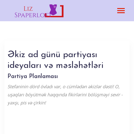
Əkiz ad günü partiyası
ideyaları və məsləhətləri
Partiya Planlaması
Stefaninin dörd övladı var, o cümlədən əkizlər dəsti! O,
uşaqları böyütmək haqqında fikirlərini bölüşməyi sevir -
yaxşı, pis və çirkin!