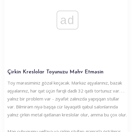
ad
Çirkin Kreslolar Toyunuzu Məhv Etməsin
Toy mərasiminiz gözəl keçəcək. Mərkəz əşyalarınız, bəzək
əşyalarınız, hər qat üçün fərqli dadlı 32 qatlı tortunuz var. . .
yalnız bir problem var - ziyafət zalınızda yapışqan stullar
var. Bilmirəm niyə başqa cür ləyaqətli qəbul salonlarında
yalnız çirkin metal qatlanan kreslolar olur, amma bu çox olur.
Mən çubuqumu yelləyə və çirkin stulları gümüşlə örtülmüş