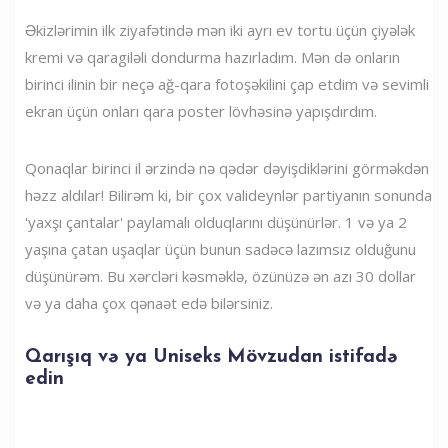
Əkizlərimin ilk ziyafətində mən iki ayrı ev tortu üçün çiyələk
kremi və qaragiləli dondurma hazırladım. Mən də onların
birinci ilinin bir neçə ağ-qara fotoşəkilini çap etdim və sevimli
ekran üçün onları qara poster lövhəsinə yapışdırdım.
Qonaqlar birinci il ərzində nə qədər dəyişdiklərini görməkdən
həzz aldılar! Bilirəm ki, bir çox valideynlər partiyanın sonunda
'yaxşı çantalar' paylamalı olduqlarını düşünürlər. 1 və ya 2
yaşına çatan uşaqlar üçün bunun sadəcə lazımsız olduğunu
düşünürəm. Bu xərcləri kəsməklə, özünüzə ən azı 30 dollar
və ya daha çox qənaət edə bilərsiniz.
Qarışıq və ya Uniseks Mövzudan istifadə
edin