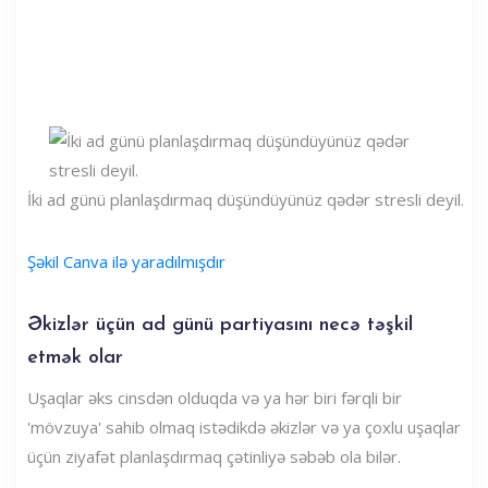
İki ad günü planlaşdırmaq düşündüyünüz qədər stresli deyil.
Şəkil Canva ilə yaradılmışdır
Əkizlər üçün ad günü partiyasını necə təşkil
etmək olar
Uşaqlar əks cinsdən olduqda və ya hər biri fərqli bir
'mövzuya' sahib olmaq istədikdə əkizlər və ya çoxlu uşaqlar
üçün ziyafət planlaşdırmaq çətinliyə səbəb ola bilər.