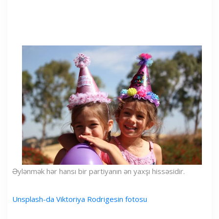
Əylənmək hər hansı bir partiyanın ən yaxşı hissəsidir.
Unsplash-da Viktoriya Rodrigesin fotosu