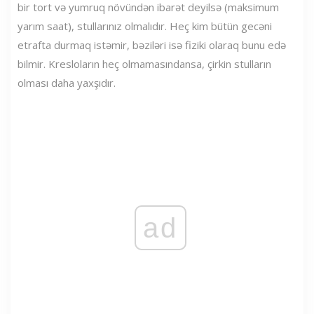
bir tort və yumruq növündən ibarət deyilsə (maksimum
yarım saat), stullarınız olmalıdır. Heç kim bütün gecəni
etrafta durmaq istəmir, bəziləri isə fiziki olaraq bunu edə
bilmir. Kresloların heç olmamasındansa, çirkin stulların
olması daha yaxşıdır.
ad