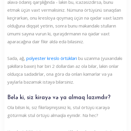
əlavə ödəniş qarşılığında - lakin bu, icazəsizdirsə, bunu
etmək üçün vaxt verməlisiniz. Nümunə örtüyünü sınaqdan
keçirərkən, onu kresloya qoymaq üçün nə qədər vaxt lazım
olduğuna diqqət yetirin, sonra bunu məkandakı stulların
ümumi sayına vurun ki, quraşdırmanın nə qədər vaxt
aparacağına dair fikir əldə edə biləsiniz.
Sadə, ağ,
polyester kreslo örtükləri
bu uzanma (yuxarıdakı
şəkillərə baxın) hər biri 2 dollardan az ola bilər, lakin onlar
olduqca sadədirlər, ona görə də onları kəmərlər və ya
yaylarla bəzəmək istəyə bilərsiniz.
Belə ki, siz kirayə və ya almaq lazımdır?
Ola bilsin ki, siz fikirləşmişsiniz ki, stul örtüyü icarəyə
götürmək stul örtüyü almaqla eynidir. Nə hec?