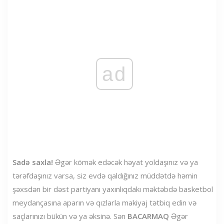
ad
Sadə saxla!
Əgər kömək edəcək həyat yoldaşınız və ya
tərəfdaşınız varsa, siz evdə qaldığınız müddətdə həmin
şəxsdən bir dəst partiyanı yaxınlıqdakı məktəbdə basketbol
meydançasına aparın və qızlarla makiyaj tətbiq edin və
saçlarınızı bükün və ya əksinə. Sən
BACARMAQ
Əgər