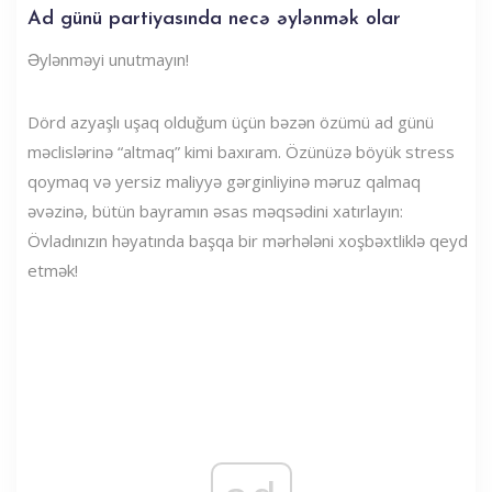
Ad günü partiyasında necə əylənmək olar
Əylənməyi unutmayın!
Dörd azyaşlı uşaq olduğum üçün bəzən özümü ad günü
məclislərinə “altmaq” kimi baxıram. Özünüzə böyük stress
qoymaq və yersiz maliyyə gərginliyinə məruz qalmaq
əvəzinə, bütün bayramın əsas məqsədini xatırlayın:
Övladınızın həyatında başqa bir mərhələni xoşbəxtliklə qeyd
etmək!