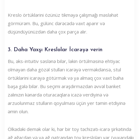
Kreslo örtüklərini özünüz tikməyə çalışmağı məsləhət
görmürəm. Bu, gülünc dərəcədə vaxt aparır və
düşündüyünüzdən daha çox parça alır.
3. Daha Yaxşı Kreslolar İcarəyə verin
Bu, əks-intuitiv səslənə bilər, lakin örtülməsinə ehtiyac
olmayan daha gözəl stulları icarəyə verməkdənsə, stul
örtüklərini icarəyə götürmək və ya almaq çox vaxt baha
başa gələ bilər. Bu seçimi araşdırmazdan əvvəl banket
zalınızın kənarda oturacaqlara icazə verdiyinə və
arzuolunmaz stulların qoyulması üçün yer təmin etdiyinə
əmin olun.
Ölkədəki demək olar ki, hər bir toy təchizatı-icarə şirkətində
ağ ağacdan və ya ağ qatrandan toy kresloları var (yuxarıdakı