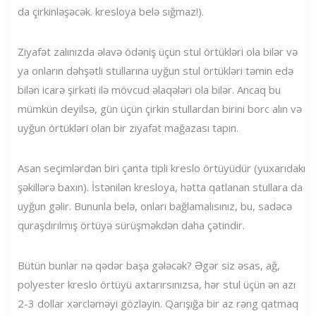
da çirkinləşəcək. kresloya belə sığmaz!).
Ziyafət zalınızda əlavə ödəniş üçün stul örtükləri ola bilər və
ya onların dəhşətli stullarına uyğun stul örtükləri təmin edə
bilən icarə şirkəti ilə mövcud əlaqələri ola bilər. Ancaq bu
mümkün deyilsə, gün üçün çirkin stullardan birini borc alın və
uyğun örtükləri olan bir ziyafət mağazası tapın.
Asan seçimlərdən biri çanta tipli kreslo örtüyüdür (yuxarıdakı
şəkillərə baxın). İstənilən kresloya, hətta qatlanan stullara da
uyğun gəlir. Bununla belə, onları bağlamalısınız, bu, sadəcə
quraşdırılmış örtüyə sürüşməkdən daha çətindir.
Bütün bunlar nə qədər başa gələcək? Əgər siz əsas, ağ,
polyester kreslo örtüyü axtarırsınızsa, hər stul üçün ən azı
2-3 dollar xərcləməyi gözləyin. Qarışığa bir az rəng qatmaq