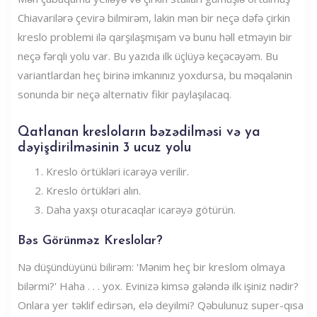
Chiavarilərə çevirə bilmirəm, lakin mən bir neçə dəfə çirkin
kreslo problemi ilə qarşılaşmışam və bunu həll etməyin bir
neçə fərqli yolu var. Bu yazıda ilk üçlüyə keçəcəyəm. Bu
variantlardan heç birinə imkanınız yoxdursa, bu məqalənin
sonunda bir neçə alternativ fikir paylaşılacaq.
Qatlanan kresloların bəzədilməsi və ya
dəyişdirilməsinin 3 ucuz yolu
Kreslo örtükləri icarəyə verilir.
Kreslo örtükləri alın.
Daha yaxşı oturacaqlar icarəyə götürün.
Bəs Görünməz Kreslolar?
Nə düşündüyünü bilirəm: 'Mənim heç bir kreslom olmaya
bilərmi?' Haha . . . yox. Evinizə kimsə gələndə ilk işiniz nədir?
Onlara yer təklif edirsən, elə deyilmi? Qəbulunuz super-qısa