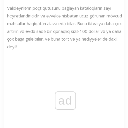
Valideynlərin poçt qutusunu bağlayan kataloqların sayı
heyrətləndiricidir və əvvəlcə nisbətən ucuz görünən mövcud
məhsullar həqiqətən əlavə edə bilər. Bunu iki və ya daha çox
artırın və evdə sadə bir qonaqlıq sizə 100 dollar və ya daha
çox başa gələ bilər. Və buna tort və ya hədiyyələr də daxil
deyil!
ad