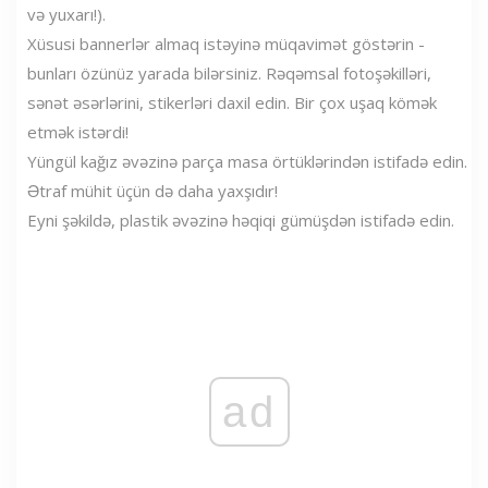
və yuxarı!).
Xüsusi bannerlər almaq istəyinə müqavimət göstərin -
bunları özünüz yarada bilərsiniz. Rəqəmsal fotoşəkilləri,
sənət əsərlərini, stikerləri daxil edin. Bir çox uşaq kömək
etmək istərdi!
Yüngül kağız əvəzinə parça masa örtüklərindən istifadə edin.
Ətraf mühit üçün də daha yaxşıdır!
Eyni şəkildə, plastik əvəzinə həqiqi gümüşdən istifadə edin.
ad