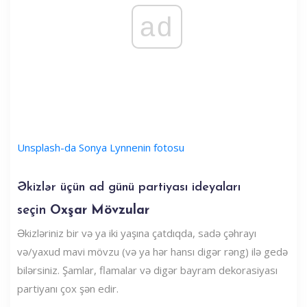
ad
Unsplash-da Sonya Lynnenin fotosu
Əkizlər üçün ad günü partiyası ideyaları
seçin
Oxşar Mövzular
Əkizləriniz bir və ya iki yaşına çatdıqda, sadə çəhrayı
və/yaxud mavi mövzu (və ya hər hansı digər rəng) ilə gedə
bilərsiniz. Şamlar, flamalar və digər bayram dekorasiyası
partiyanı çox şən edir.