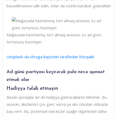
bəzədilməsinə cəlb edin, onlar da sizinlə bərabər güləcəklər!
Mağazada hazırlanmış tort almaq əvəzinə, öz ad günü
tortunuzu hazırlayın.
Unsplash-da shraga kopstein tərəfindən fotoşəkil
Ad günü partiyası keçirərək pula necə qənaət
etmək olar
Hədiyyə tələb etməyin
Bəzən qonaqlar bir-iki hədiyyə gətirəcəklərini bilmirlər. Bu,
əsasən, əkizləriniz çox gənc və/və ya əks cinsdən olduqda
baş verir. Bu, potensial olaraq bir uşağın digərindən daha