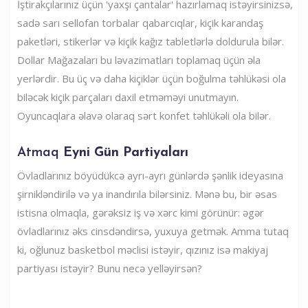
İştirakçılarınız üçün 'yaxşı çantalar' hazırlamaq istəyirsinizsə,
sadə sarı sellofan torbalar qabarcıqlar, kiçik karandaş
paketləri, stikerlər və kiçik kağız tabletlərlə doldurula bilər.
Dollar Mağazaları bu ləvazimatları toplamaq üçün əla
yerlərdir. Bu üç və daha kiçiklər üçün boğulma təhlükəsi ola
biləcək kiçik parçaları daxil etməməyi unutmayın.
Oyuncaqlara əlavə olaraq sərt konfet təhlükəli ola bilər.
Atmaq
Eyni Gün Partiyaları
Övladlarınız böyüdükcə ayrı-ayrı günlərdə şənlik ideyasına
şirnikləndirilə və ya inandırıla bilərsiniz. Mənə bu, bir əsas
istisna olmaqla, gərəksiz iş və xərc kimi görünür: əgər
övladlarınız əks cinsdəndirsə, yuxuya getmək. Amma tutaq
ki, oğlunuz basketbol məclisi istəyir, qızınız isə makiyaj
partiyası istəyir? Bunu necə yelləyirsən?