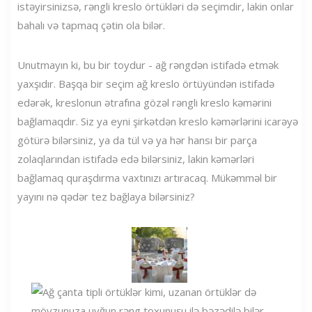
istəyirsinizsə, rəngli kreslo örtükləri də seçimdir, lakin onlar
bahalı və tapmaq çətin ola bilər.
Unutmayın ki, bu bir toydur - ağ rəngdən istifadə etmək
yaxşıdır. Başqa bir seçim ağ kreslo örtüyündən istifadə
edərək, kreslonun ətrafına gözəl rəngli kreslo kəmərini
bağlamaqdır. Siz ya eyni şirkətdən kreslo kəmərlərini icarəyə
götürə bilərsiniz, ya da tül və ya hər hansı bir parça
zolaqlarından istifadə edə bilərsiniz, lakin kəmərləri
bağlamaq quraşdırma vaxtınızı artıracaq. Mükəmməl bir
yayını nə qədər tez bağlaya bilərsiniz?