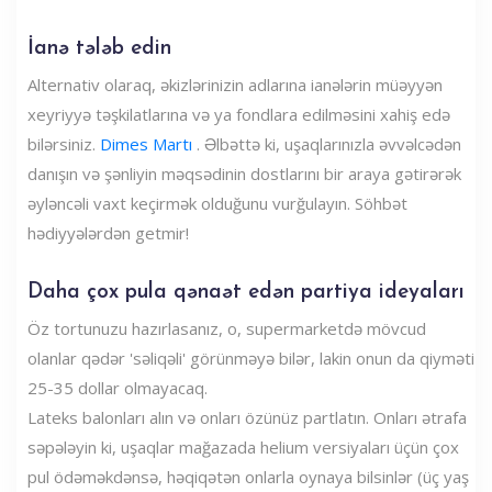
İanə tələb edin
Alternativ olaraq, əkizlərinizin adlarına ianələrin müəyyən
xeyriyyə təşkilatlarına və ya fondlara edilməsini xahiş edə
bilərsiniz.
Dimes Martı
. Əlbəttə ki, uşaqlarınızla əvvəlcədən
danışın və şənliyin məqsədinin dostlarını bir araya gətirərək
əyləncəli vaxt keçirmək olduğunu vurğulayın. Söhbət
hədiyyələrdən getmir!
Daha çox pula qənaət edən partiya ideyaları
Öz tortunuzu hazırlasanız, o, supermarketdə mövcud
olanlar qədər 'səliqəli' görünməyə bilər, lakin onun da qiyməti
25-35 dollar olmayacaq.
Lateks balonları alın və onları özünüz partlatın. Onları ətrafa
səpələyin ki, uşaqlar mağazada helium versiyaları üçün çox
pul ödəməkdənsə, həqiqətən onlarla oynaya bilsinlər (üç yaş