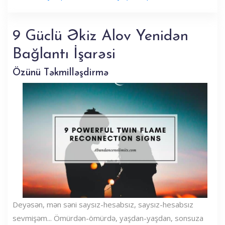
9 Güclü Əkiz Alov Yenidən
Bağlantı İşarəsi
Özünü Təkmilləşdirmə
Deyəsən, mən səni saysız-hesabsız, saysız-hesabsız
sevmişəm... Ömürdən-ömürdə, yaşdan-yaşdan, sonsuza