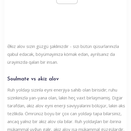
Əkiz alov sizin güzgü şəklinizdir - sizi bütün qüsurlarınızla
qəbul edəcək, böyüməyinizə kömək edən, ayrılsanız da
ürəyinizdə qalan bir insan.
Soulmate vs əkiz alov
Ruh yoldaşı sizinlə eyni enerjiyə sahib olan birisidir; ruhu
sizinkinizlə yan-yana olan, lakin heç vaxt birləşməmiş. Digər
tərəfdən, əkiz alov eyni enerji səviyyələrini bölüşür, lakin əks
tezlikdə. Ömrünüz boyu bir çox can yoldaşı tapa bilərsiniz,
ancaq yalnız bir əkiz alov ola bilər. Ruh yoldaşları bir-birinə
mükəmməl uyğun gəlir, əkiz alov isə mükəmməl güzgülərdir.