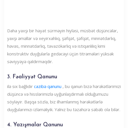
Daha yaxşı bir həyat sürməyin hiyləsi, müsbət düşüncələr,
yaxşı əməllər və xeyirxahlıq, şəfqət, şəfqət, minnətdarlıq,
həvəs, minnətdarlıq, təvazökarlıq və istiqanlılıq kimi
konstruktiv duyğularla gedəcəyi üçün titrəmələri yüksək
səviyyəyə qaldırmaqdır.
3. Fəaliyyət Qanunu
ilə sıx bağlıdır
cazibə qanunu
, bu qanun bizə hərəkətlərimizi
düşüncə və hisslərimizlə uyğunlaşdırmalı olduğumuzu
söyləyir. Başqa sözlə, biz ilhamlanmış hərəkətlərlə
duyğularımızı izləməliyik. Yalnız bu təzahürə səbəb ola bilər.
4. Yazışmalar Qanunu