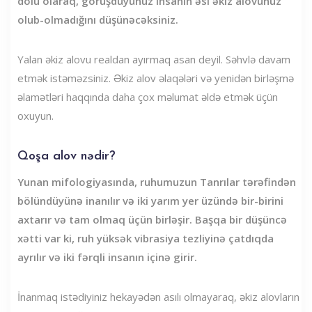
dolu olaraq, görüşdüyünüz insanın əsl əkiz alovunuz
olub-olmadığını düşünəcəksiniz.
Yalan əkiz alovu realdan ayırmaq asan deyil. Səhvlə davam
etmək istəməzsiniz. Əkiz alov əlaqələri və yenidən birləşmə
əlamətləri haqqında daha çox məlumat əldə etmək üçün
oxuyun.
Qoşa alov nədir?
Yunan mifologiyasında, ruhumuzun Tanrılar tərəfindən
bölündüyünə inanılır və iki yarım yer üzündə bir-birini
axtarır və tam olmaq üçün birləşir. Başqa bir düşüncə
xətti var ki, ruh yüksək vibrasiya tezliyinə çatdıqda
ayrılır və iki fərqli insanın içinə girir.
İnanmaq istədiyiniz hekayədən asılı olmayaraq, əkiz alovların