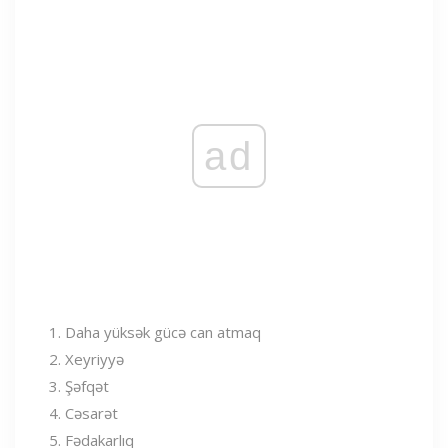
ad
Daha yüksək gücə can atmaq
Xeyriyyə
Şəfqət
Cəsarət
Fədakarlıq