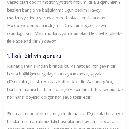
yaşadıqları qədim mədəniyyətlərə məlum idi. Bu qanunların
bəziləri barışıq və bağışlanma üçün qədim Havay
mədəniyyətində yaranan meditasiya texnikası olan
Ho'oponoponodan irəli gəlir. Daha bir neçəsi, təsvir
olunduğu kimi Misir mədəniyyətindən olan Hermetik fəlsəfə
ilə əlaqələndirilir
Kybalion
.
1. İlahi birliyin qanunu
Kainat qanunlarından birincisi bu Kainatdakı hər şeyin bir-
birinə bağlılığını vurğulayır. Buraya insanlar, əşyalar,
düşüncələr, hisslər və hərəkətlər daxildir. Qanuna görə,
bunların hamısı bir-birinə qarışıb və birinin status-kvonundakı
hər hansı dəyişiklik digər hər şeyə təsir edir.
Bunu anlamaq bizim üçün çətindir; hətta düşüncələrimizin və
hisslərimizin ətrafımızdakı başqalarının həyatına necə təsir
edəcəyini dərk etmək. Təmasda olduğunuz insanlara qarşı