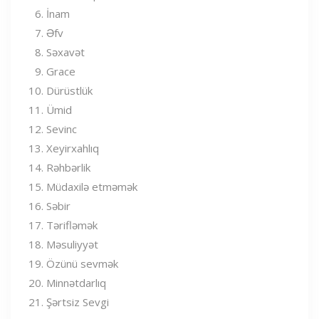
İnam
Əfv
Səxavət
Grace
Dürüstlük
Ümid
Sevinc
Xeyirxahlıq
Rəhbərlik
Müdaxilə etməmək
Səbir
Tərifləmək
Məsuliyyət
Özünü sevmək
Minnətdarlıq
Şərtsiz Sevgi