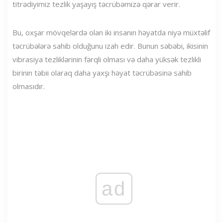
titrədiyimiz tezlik yaşayış təcrübəmizə qərar verir.
Bu, oxşar mövqelərdə olan iki insanın həyatda niyə müxtəlif
təcrübələrə sahib olduğunu izah edir. Bunun səbəbi, ikisinin
vibrasiya tezliklərinin fərqli olması və daha yüksək tezlikli
birinin təbii olaraq daha yaxşı həyat təcrübəsinə sahib
olmasıdır.
ad