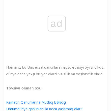
ad
Hamımız bu Universal qanunlara riayət etməyi öyrəndikdə,
dünya daha yaxşı bir yer olardı və sülh və xoşbəxtlik olardı.
Tövsiyə olunan oxu:
Kainatın Qanunlarına Mütləq Bələdçi
Ümumdünya qanunları ilə necə yaşamaq olar?