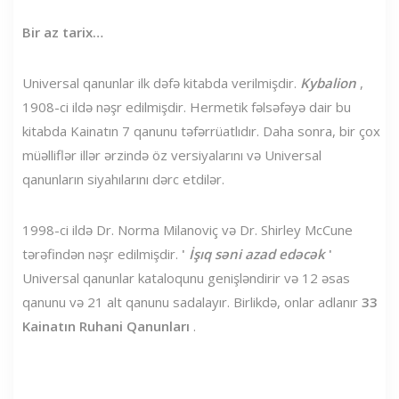
Bir az tarix…
Universal qanunlar ilk dəfə kitabda verilmişdir.
Kybalion
,
1908-ci ildə nəşr edilmişdir. Hermetik fəlsəfəyə dair bu
kitabda Kainatın 7 qanunu təfərrüatlıdır. Daha sonra, bir çox
müəlliflər illər ərzində öz versiyalarını və Universal
qanunların siyahılarını dərc etdilər.
1998-ci ildə Dr. Norma Milanoviç və Dr. Shirley McCune
tərəfindən nəşr edilmişdir.
'
İşıq səni azad edəcək
'
Universal qanunlar kataloqunu genişləndirir və 12 əsas
qanunu və 21 alt qanunu sadalayır. Birlikdə, onlar adlanır
33
Kainatın Ruhani Qanunları
.