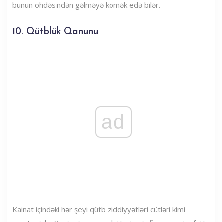
bunun öhdəsindən gəlməyə kömək edə bilər.
10. Qütblük Qanunu
ad
Kainat içindəki hər şeyi qütb ziddiyyətləri cütləri kimi