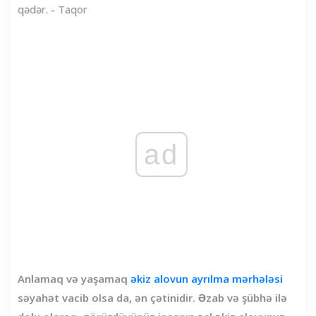
qədər. - Taqor
ad
Anlamaq və yaşamaq
əkiz alovun ayrılma mərhələsi
səyahət vacib olsa da, ən çətinidir. Əzab və şübhə ilə