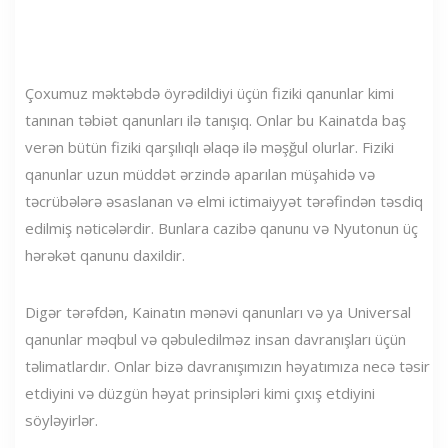
Çoxumuz məktəbdə öyrədildiyi üçün fiziki qanunlar kimi
tanınan təbiət qanunları ilə tanışıq. Onlar bu Kainatda baş
verən bütün fiziki qarşılıqlı əlaqə ilə məşğul olurlar. Fiziki
qanunlar uzun müddət ərzində aparılan müşahidə və
təcrübələrə əsaslanan və elmi ictimaiyyət tərəfindən təsdiq
edilmiş nəticələrdir. Bunlara cazibə qanunu və Nyutonun üç
hərəkət qanunu daxildir.
Digər tərəfdən, Kainatın mənəvi qanunları və ya Universal
qanunlar məqbul və qəbuledilməz insan davranışları üçün
təlimatlardır. Onlar bizə davranışımızın həyatımıza necə təsir
etdiyini və düzgün həyat prinsipləri kimi çıxış etdiyini
söyləyirlər.