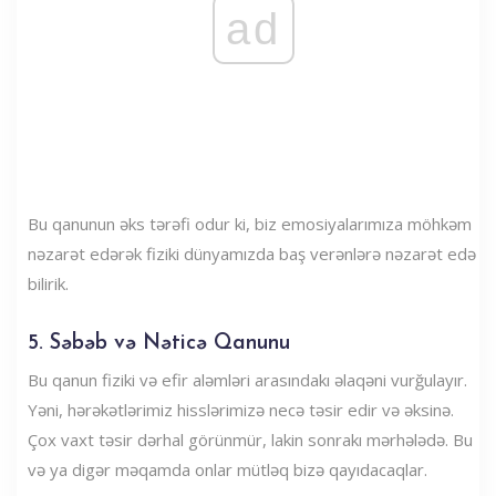
ad
Bu qanunun əks tərəfi odur ki, biz emosiyalarımıza möhkəm
nəzarət edərək fiziki dünyamızda baş verənlərə nəzarət edə
bilirik.
5. Səbəb və Nəticə Qanunu
Bu qanun fiziki və efir aləmləri arasındakı əlaqəni vurğulayır.
Yəni, hərəkətlərimiz hisslərimizə necə təsir edir və əksinə.
Çox vaxt təsir dərhal görünmür, lakin sonrakı mərhələdə. Bu
və ya digər məqamda onlar mütləq bizə qayıdacaqlar.