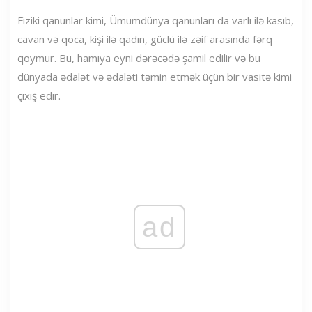
Fiziki qanunlar kimi, Ümumdünya qanunları da varlı ilə kasıb,
cavan və qoca, kişi ilə qadın, güclü ilə zəif arasında fərq
qoymur. Bu, hamıya eyni dərəcədə şamil edilir və bu
dünyada ədalət və ədaləti təmin etmək üçün bir vasitə kimi
çıxış edir.
ad