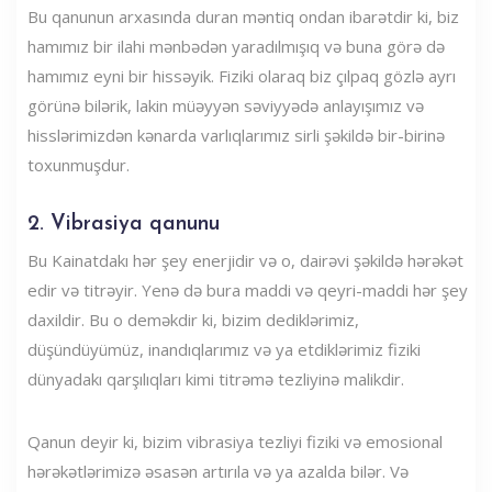
Bu qanunun arxasında duran məntiq ondan ibarətdir ki, biz
hamımız bir ilahi mənbədən yaradılmışıq və buna görə də
hamımız eyni bir hissəyik. Fiziki olaraq biz çılpaq gözlə ayrı
görünə bilərik, lakin müəyyən səviyyədə anlayışımız və
hisslərimizdən kənarda varlıqlarımız sirli şəkildə bir-birinə
toxunmuşdur.
2. Vibrasiya qanunu
Bu Kainatdakı hər şey enerjidir və o, dairəvi şəkildə hərəkət
edir və titrəyir. Yenə də bura maddi və qeyri-maddi hər şey
daxildir. Bu o deməkdir ki, bizim dediklərimiz,
düşündüyümüz, inandıqlarımız və ya etdiklərimiz fiziki
dünyadakı qarşılıqları kimi titrəmə tezliyinə malikdir.
Qanun deyir ki, bizim vibrasiya tezliyi fiziki və emosional
hərəkətlərimizə əsasən artırıla və ya azalda bilər. Və