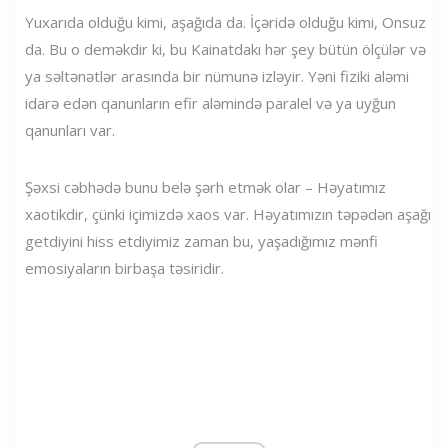
Yuxarıda olduğu kimi, aşağıda da. İçəridə olduğu kimi, Onsuz
da. Bu o deməkdir ki, bu Kainatdakı hər şey bütün ölçülər və
ya səltənətlər arasında bir nümunə izləyir. Yəni fiziki aləmi
idarə edən qanunların efir aləmində paralel və ya uyğun
qanunları var.
Şəxsi cəbhədə bunu belə şərh etmək olar – Həyatımız
xaotikdir, çünki içimizdə xaos var. Həyatımızın təpədən aşağı
getdiyini hiss etdiyimiz zaman bu, yaşadığımız mənfi
emosiyaların birbaşa təsiridir.