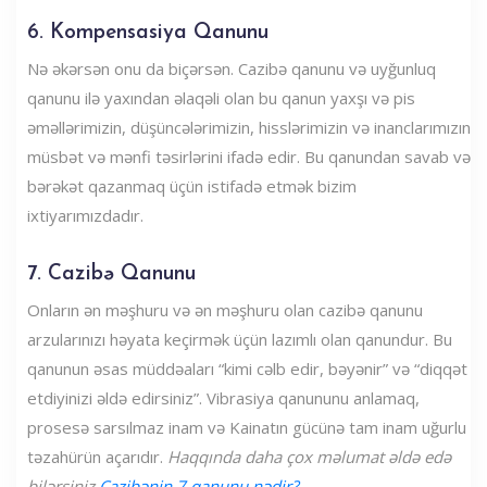
6. Kompensasiya Qanunu
Nə əkərsən onu da biçərsən. Cazibə qanunu və uyğunluq
qanunu ilə yaxından əlaqəli olan bu qanun yaxşı və pis
əməllərimizin, düşüncələrimizin, hisslərimizin və inanclarımızın
müsbət və mənfi təsirlərini ifadə edir. Bu qanundan savab və
bərəkət qazanmaq üçün istifadə etmək bizim
ixtiyarımızdadır.
7. Cazibə Qanunu
Onların ən məşhuru və ən məşhuru olan cazibə qanunu
arzularınızı həyata keçirmək üçün lazımlı olan qanundur. Bu
qanunun əsas müddəaları “kimi cəlb edir, bəyənir” və “diqqət
etdiyinizi əldə edirsiniz”. Vibrasiya qanununu anlamaq,
prosesə sarsılmaz inam və Kainatın gücünə tam inam uğurlu
təzahürün açarıdır.
Haqqında daha çox məlumat əldə edə
bilərsiniz
Cazibənin 7 qanunu nədir?