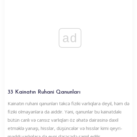
ad
33 Kainatın Ruhani Qanunları
Kainatın ruhani qanunları təkcə fiziki varlıqlara deyil, həm də
fiziki olmayanlara da aiddir. Yəni, qanunlar bu kainatdakı
bütün canlı və cansız varlıqları öz əhatə dairəsinə daxil
etməklə yanaşı, hisslər, düşüncələr və hisslər kimi qeyri-
maddi varlıqlara da eyni dərəcədə şamil edilir.