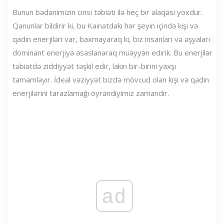
Bunun bədənimizin cinsi təbiəti ilə heç bir əlaqəsi yoxdur.
Qanunlar bildirir ki, bu Kainatdakı hər şeyin içində kişi və
qadın enerjiləri var, baxmayaraq ki, biz insanları və əşyaları
dominant enerjiyə əsaslanaraq müəyyən edirik. Bu enerjilər
təbiətdə ziddiyyət təşkil edir, lakin bir-birini yaxşı
tamamlayır. İdeal vəziyyət bizdə mövcud olan kişi və qadın
enerjilərini tarazlamağı öyrəndiyimiz zamandır.
ad