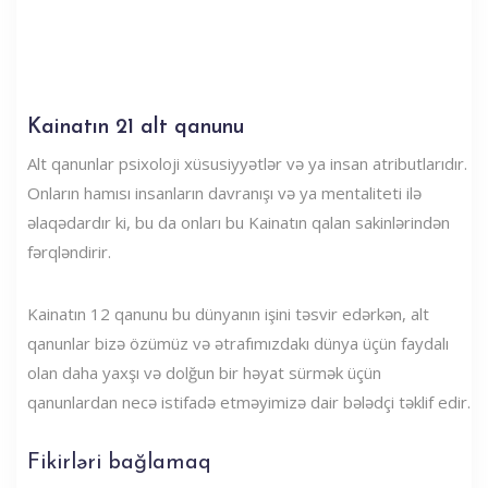
Kainatın 21 alt qanunu
Alt qanunlar psixoloji xüsusiyyətlər və ya insan atributlarıdır.
Onların hamısı insanların davranışı və ya mentaliteti ilə
əlaqədardır ki, bu da onları bu Kainatın qalan sakinlərindən
fərqləndirir.
Kainatın 12 qanunu bu dünyanın işini təsvir edərkən, alt
qanunlar bizə özümüz və ətrafımızdakı dünya üçün faydalı
olan daha yaxşı və dolğun bir həyat sürmək üçün
qanunlardan necə istifadə etməyimizə dair bələdçi təklif edir.
Fikirləri bağlamaq