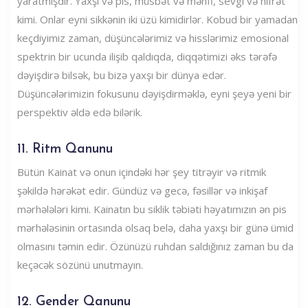
yaratmışdır. Yaxşı və pis, müsbət və mənfi, sevgi və nifrət
kimi. Onlar eyni sikkənin iki üzü kimidirlər. Kobud bir yamadan
keçdiyimiz zaman, düşüncələrimiz və hisslərimiz emosional
spektrin bir ucunda ilişib qaldıqda, diqqətimizi əks tərəfə
dəyişdirə bilsək, bu bizə yaxşı bir dünya edər.
Düşüncələrimizin fokusunu dəyişdirməklə, eyni şeyə yeni bir
perspektiv əldə edə bilərik.
11. Ritm Qanunu
Bütün Kainat və onun içindəki hər şey titrəyir və ritmik
şəkildə hərəkət edir. Gündüz və gecə, fəsillər və inkişaf
mərhələləri kimi. Kainatın bu siklik təbiəti həyatımızın ən pis
mərhələsinin ortasında olsaq belə, daha yaxşı bir günə ümid
olmasını təmin edir. Özünüzü ruhdan saldığınız zaman bu da
keçəcək sözünü unutmayın.
12. Gender Qanunu