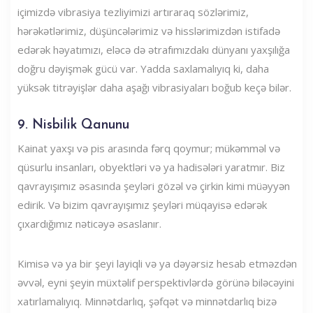
içimizdə vibrasiya tezliyimizi artıraraq sözlərimiz,
hərəkətlərimiz, düşüncələrimiz və hisslərimizdən istifadə
edərək həyatımızı, eləcə də ətrafımızdakı dünyanı yaxşılığa
doğru dəyişmək gücü var. Yadda saxlamalıyıq ki, daha
yüksək titrəyişlər daha aşağı vibrasiyaları boğub keçə bilər.
9. Nisbilik Qanunu
Kainat yaxşı və pis arasında fərq qoymur; mükəmməl və
qüsurlu insanları, obyektləri və ya hadisələri yaratmır. Biz
qavrayışımız əsasında şeyləri gözəl və çirkin kimi müəyyən
edirik. Və bizim qavrayışımız şeyləri müqayisə edərək
çıxardığımız nəticəyə əsaslanır.
Kimisə və ya bir şeyi layiqli və ya dəyərsiz hesab etməzdən
əvvəl, eyni şeyin müxtəlif perspektivlərdə görünə biləcəyini
xatırlamalıyıq. Minnətdarlıq, şəfqət və minnətdarlıq bizə