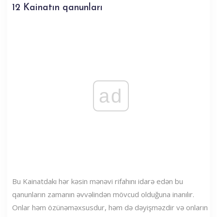
12 Kainatın qanunları
ad
Bu Kainatdakı hər kəsin mənəvi rifahını idarə edən bu
qanunların zamanın əvvəlindən mövcud olduğuna inanılır.
Onlar həm özünəməxsusdur, həm də dəyişməzdir və onların