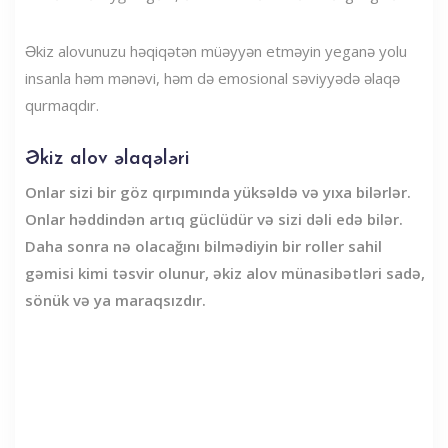
Əkiz alovunuzu həqiqətən müəyyən etməyin yeganə yolu
insanla həm mənəvi, həm də emosional səviyyədə əlaqə
qurmaqdır.
Əkiz alov əlaqələri
Onlar sizi bir göz qırpımında yüksəldə və yıxa bilərlər.
Onlar həddindən artıq güclüdür və sizi dəli edə bilər.
Daha sonra nə olacağını bilmədiyin bir roller sahil
gəmisi kimi təsvir olunur, əkiz alov münasibətləri sadə,
sönük və ya maraqsızdır.