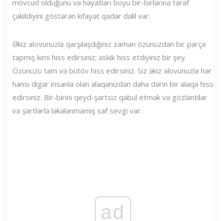
mövcud olduğunu və həyatları boyu bir-birlərinə tərəf
çəkildiyini göstərən kifayət qədər dəlil var.
Əkiz alovunuzla qarşılaşdığınız zaman özünüzdən bir parça
tapmış kimi hiss edirsiniz; əskik hiss etdiyiniz bir şey.
Özünüzü tam və bütöv hiss edirsiniz. Siz əkiz alovunuzla hər
hansı digər insanla olan əlaqənizdən daha dərin bir əlaqə hiss
edirsiniz. Bir-birini qeyd-şərtsiz qəbul etmək və gözləntilər
və şərtlərlə ləkələnməmiş saf sevgi var.
ad