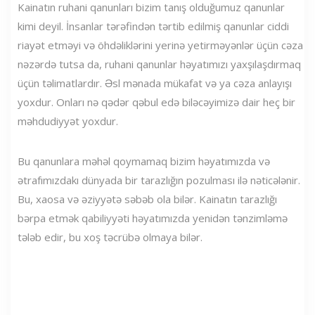
Kainatın ruhani qanunları bizim tanış olduğumuz qanunlar
kimi deyil. İnsanlar tərəfindən tərtib edilmiş qanunlar ciddi
riayət etməyi və öhdəliklərini yerinə yetirməyənlər üçün cəza
nəzərdə tutsa da, ruhani qanunlar həyatımızı yaxşılaşdırmaq
üçün təlimatlardır. Əsl mənada mükafat və ya cəza anlayışı
yoxdur. Onları nə qədər qəbul edə biləcəyimizə dair heç bir
məhdudiyyət yoxdur.
Bu qanunlara məhəl qoymamaq bizim həyatımızda və
ətrafımızdakı dünyada bir tarazlığın pozulması ilə nəticələnir.
Bu, xaosa və əziyyətə səbəb ola bilər. Kainatın tarazlığı
bərpa etmək qabiliyyəti həyatımızda yenidən tənzimləmə
tələb edir, bu xoş təcrübə olmaya bilər.