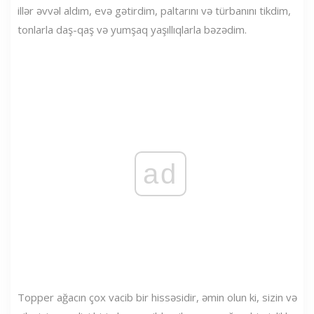
illər əvvəl aldım, evə gətirdim, paltarını və türbanını tikdim,
tonlarla daş-qaş və yumşaq yaşıllıqlarla bəzədim.
ad
Topper ağacın çox vacib bir hissəsidir, əmin olun ki, sizin və