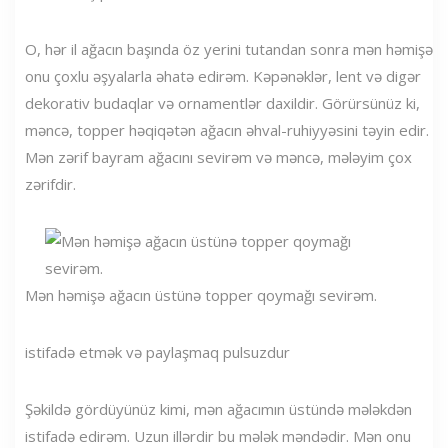
O, hər il ağacın başında öz yerini tutandan sonra mən həmişə
onu çoxlu əşyalarla əhatə edirəm. Kəpənəklər, lent və digər
dekorativ budaqlar və ornamentlər daxildir. Görürsünüz ki,
məncə, topper həqiqətən ağacın əhval-ruhiyyəsini təyin edir.
Mən zərif bayram ağacını sevirəm və məncə, mələyim çox
zərifdir.
Mən həmişə ağacın üstünə topper qoymağı sevirəm.
istifadə etmək və paylaşmaq pulsuzdur
Şəkildə gördüyünüz kimi, mən ağacımın üstündə mələkdən
istifadə edirəm. Uzun illərdir bu mələk məndədir. Mən onu