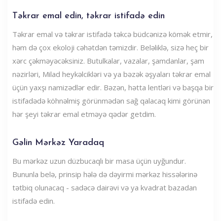
Təkrar emal edin, təkrar istifadə edin
Təkrar emal və təkrar istifadə təkcə büdcənizə kömək etmir,
həm də çox ekoloji cəhətdən təmizdir. Beləliklə, sizə heç bir
xərc çəkməyəcəksiniz. Butulkalar, vazalar, şamdanlar, şam
nəzirləri, Milad heykəlcikləri və ya bəzək əşyaları təkrar emal
üçün yaxşı namizədlər edir. Bəzən, hətta lentləri və başqa bir
istifadədə köhnəlmiş görünmədən sağ qalacaq kimi görünən
hər şeyi təkrar emal etməyə qədər getdim.
Gəlin Mərkəz Yaradaq
Bu mərkəz uzun düzbucaqlı bir masa üçün uyğundur.
Bununla belə, prinsip hələ də dəyirmi mərkəz hissələrinə
tətbiq olunacaq - sadəcə dairəvi və ya kvadrat bazadan
istifadə edin.