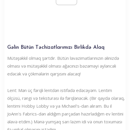
Gəlin Bütün Təchizatlarımızı Birlikdə Alaq
Mütəşəkkil olmaq şərtdir. Bütün ləvazimatlarınızın əlinizdə
olması və mütəşəkkil olması ağacınızı bəzəməyi əyləncəli
edəcək və çökmələrin qarşısını alacaq!
Lent: Mən üç fərqli lentdən istifadə edəcəyəm. Lentim
ölçüsü, rəngi və teksturası ilə fərqlənəcək. (Bir qayda olaraq,
lentimi Hobby Lobby və ya Michael's-dan alıram. Bu il
JoAnn's Fabrics-dən aldığım parçadan hazırladığım ev lentini
əlavə etdim.) Mənə yumşaq sarı lazım idi və onun toxuması
ilə unikal olmasını istədim. .