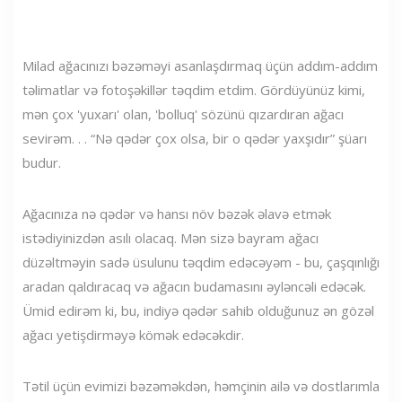
Milad ağacınızı bəzəməyi asanlaşdırmaq üçün addım-addım
təlimatlar və fotoşəkillər təqdim etdim. Gördüyünüz kimi,
mən çox 'yuxarı' olan, 'bolluq' sözünü qızardıran ağacı
sevirəm. . . “Nə qədər çox olsa, bir o qədər yaxşıdır” şüarı
budur.
Ağacınıza nə qədər və hansı növ bəzək əlavə etmək
istədiyinizdən asılı olacaq. Mən sizə bayram ağacı
düzəltməyin sadə üsulunu təqdim edəcəyəm - bu, çaşqınlığı
aradan qaldıracaq və ağacın budamasını əyləncəli edəcək.
Ümid edirəm ki, bu, indiyə qədər sahib olduğunuz ən gözəl
ağacı yetişdirməyə kömək edəcəkdir.
Tətil üçün evimizi bəzəməkdən, həmçinin ailə və dostlarımla