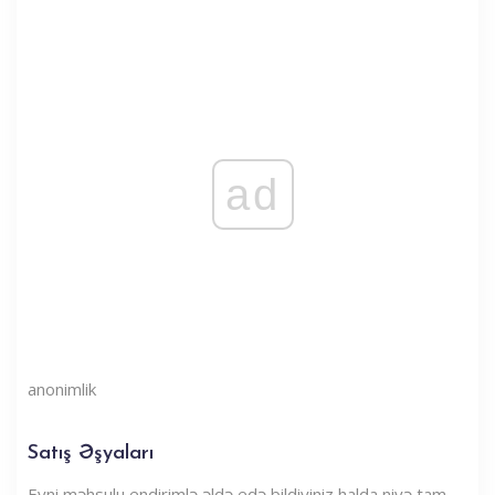
ad
anonimlik
Satış Əşyaları
Eyni məhsulu endirimlə əldə edə bildiyiniz halda niyə tam