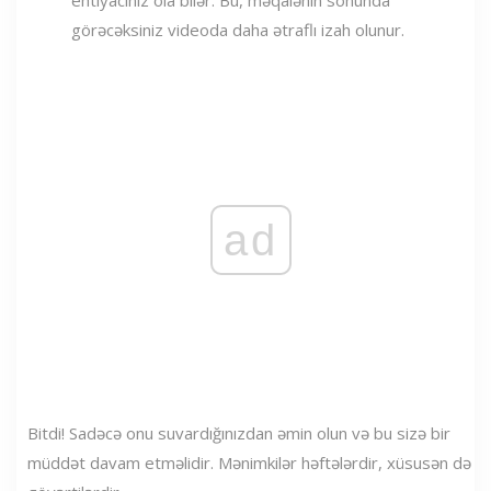
görəcəksiniz videoda daha ətraflı izah olunur.
ad
Bitdi! Sadəcə onu suvardığınızdan əmin olun və bu sizə bir
müddət davam etməlidir. Mənimkilər həftələrdir, xüsusən də