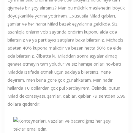
qiymətə bir şey alırsınız? Mən bu müdrik məsləhətini böyük
döyüşkənliklə yerinə yetirirəm. …xüsusilə Milad qabları,
şamlar və hər hansı Milad bəzək əşyalarına gəldikdə. Siz
asanlıqla onların veb saytında endirim kuponu əldə edə
bilərsiniz və ya partlayıcı satışlara baxa bilərsiniz. Michaels
adətən 40% kupona malikdir və bəzən hətta 50% də əldə
edə bilərsiniz. Əlbəttə ki, Miladdan sonra əşyalar almaq
qənaət etməyin tam yoludur və siz həmişə onları növbəti
Miladda istifadə etmək üçün saxlaya bilərsiniz. Yenə
deyirəm, mən buna görə çox günahkaram. Mən nadir
hallarda 10 dollardan çox pul xərcləyirəm. Əslində, bütün
Milad dekorasiyası, şamlar, qablar, qablar 79 sentdən 5,99
dollara qədərdir.