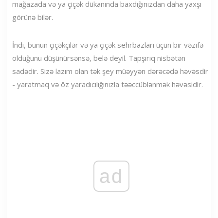
mağazada və ya çiçək dükanında baxdığınızdan daha yaxşı
görünə bilər.
İndi, bunun çiçəkçilər və ya çiçək sehrbazları üçün bir vəzifə
olduğunu düşünürsənsə, belə deyil. Tapşırıq nisbətən
sadədir. Sizə lazım olan tək şey müəyyən dərəcədə həvəsdir
- yaratmaq və öz yaradıcılığınızla təəccüblənmək həvəsidir.
ad