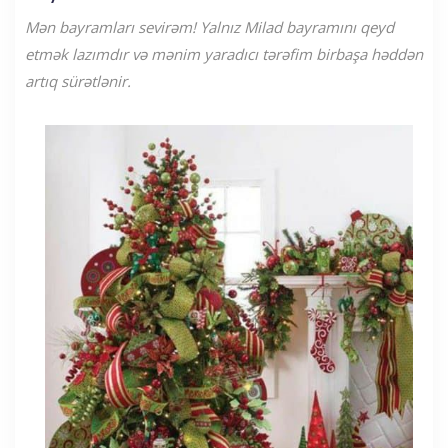
Mən bayramları sevirəm! Yalnız Milad bayramını qeyd
etmək lazımdır və mənim yaradıcı tərəfim birbaşa həddən
artıq sürətlənir.