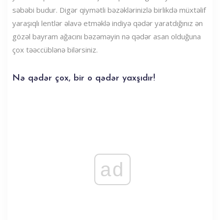
səbəbi budur. Digər qiymətli bəzəklərinizlə birlikdə müxtəlif
yaraşıqlı lentlər əlavə etməklə indiyə qədər yaratdığınız ən
gözəl bayram ağacını bəzəməyin nə qədər asan olduğuna
çox təəccüblənə bilərsiniz.
Nə qədər çox, bir o qədər yaxşıdır!
ad