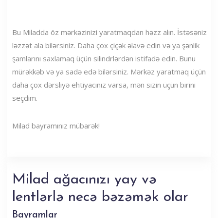
Bu Miladda öz mərkəzinizi yaratmaqdan həzz alın. İstəsəniz
ləzzət ala bilərsiniz. Daha çox çiçək əlavə edin və ya şənlik
şamlarını saxlamaq üçün silindrlərdən istifadə edin. Bunu
mürəkkəb və ya sadə edə bilərsiniz. Mərkəz yaratmaq üçün
daha çox dərsliyə ehtiyacınız varsa, mən sizin üçün birini
seçdim.
Milad bayramınız mübarək!
Milad ağacınızı yay və
lentlərlə necə bəzəmək olar
Bayramlar