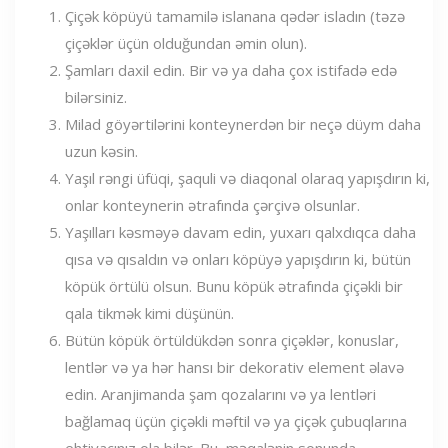
Çiçək köpüyü tamamilə islanana qədər isladın (təzə
çiçəklər üçün olduğundan əmin olun).
Şamları daxil edin. Bir və ya daha çox istifadə edə
bilərsiniz.
Milad göyərtilərini konteynerdən bir neçə düym daha
uzun kəsin.
Yaşıl rəngi üfüqi, şaquli və diaqonal olaraq yapışdırın ki,
onlar konteynerin ətrafında çərçivə olsunlar.
Yaşılları kəsməyə davam edin, yuxarı qalxdıqca daha
qısa və qısaldın və onları köpüyə yapışdırın ki, bütün
köpük örtülü olsun. Bunu köpük ətrafında çiçəkli bir
qala tikmək kimi düşünün.
Bütün köpük örtüldükdən sonra çiçəklər, konuslar,
lentlər və ya hər hansı bir dekorativ element əlavə
edin. Aranjimanda şam qozalarını və ya lentləri
bağlamaq üçün çiçəkli məftil və ya çiçək çubuqlarına
ehtiyacınız ola bilər. Bu, məqalənin sonunda