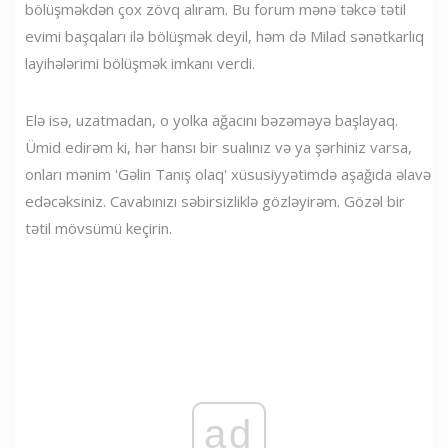
bölüşməkdən çox zövq alıram. Bu forum mənə təkcə tətil
evimi başqaları ilə bölüşmək deyil, həm də Milad sənətkarlıq
layihələrimi bölüşmək imkanı verdi.
Elə isə, uzatmadan, o yolka ağacını bəzəməyə başlayaq.
Ümid edirəm ki, hər hansı bir sualınız və ya şərhiniz varsa,
onları mənim 'Gəlin Tanış olaq' xüsusiyyətimdə aşağıda əlavə
edəcəksiniz. Cavabınızı səbirsizliklə gözləyirəm. Gözəl bir
tətil mövsümü keçirin.
ad