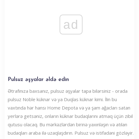
ad
Pulsuz əşyalar əldə edin
Ətrafınıza baxsanız, pulsuz əşyalar tapa bilərsiniz - orada
pulsuz Noble küknar və ya Duqlas küknar kimi. İlin bu
vaxtında hər hansı Home Depota və ya şam ağacları satan
yerlərə getsəniz, onların küknar budaqlarını atmaq üçün zibil
qutusu olacaq. Bu mərkəzlərdən birinə yaxınlaşın və atılan
budaqları araba ilə uzaqlaşdırın. Pulsuz və istifadəni gözləyir.