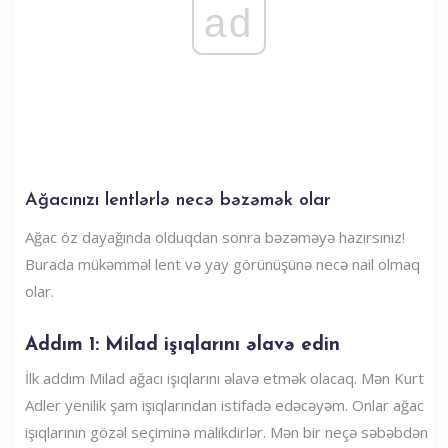
ad
Ağacınızı lentlərlə necə bəzəmək olar
Ağac öz dayağında olduqdan sonra bəzəməyə hazırsınız!
Burada mükəmməl lent və yay görünüşünə necə nail olmaq
olar.
Addım 1: Milad işıqlarını əlavə edin
İlk addım Milad ağacı işıqlarını əlavə etmək olacaq. Mən Kurt
Adler yenilik şam işıqlarından istifadə edəcəyəm. Onlar ağac
işıqlarının gözəl seçiminə malikdirlər. Mən bir neçə səbəbdən