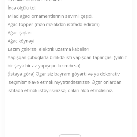
İncə ölçülü tel.
Milad ağacı ornamentlərinin sevimli çeşidi.
Ağac topper (mən mələkdən istifadə edirəm)
Ağac işıqları
Ağac köynəyi
Lazım gələrsə, elektrik uzatma kabelləri
Yapışqan çubuqlarla birlikdə isti yapışqan tapançası (yalnız
bir şeyə bir az yapışqan lazımdırsa)
(İstəyə görə) Əgər siz bayram göyərti və ya dekorativ
'seçimlər' əlavə etmək niyyətindəsinizsə. Əgər onlardan
istifadə etmək istəyirsinizsə, onları əldə etməlisiniz.