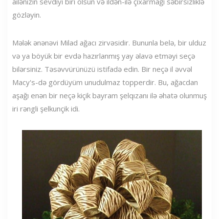
ailənizin sevdiyi biri olsun və ildən-ilə çıxarmağı səbirsizliklə
gözləyin.
Mələk ənənəvi Milad ağacı zirvəsidir. Bununla belə, bir ulduz
və ya böyük bir evdə hazırlanmış yay əlavə etməyi seçə
bilərsiniz. Təsəvvürünüzü istifadə edin. Bir neçə il əvvəl
Macy's-də gördüyüm unudulmaz topperdir. Bu, ağacdan
aşağı enən bir neçə kiçik bayram şelqızanı ilə əhatə olunmuş
iri rəngli şelkunçik idi.