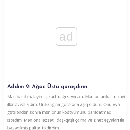
ad
Addım 2: Ağac Üstü quraşdırın
Mən hər il mələyimi çıxartmağı sevirəm. Mən bu unikal mələyi
illər əvvəl aldım. Unikallığına görə ona aşiq oldum. Onu evə
gətirəndən sonra mən onun kostyumunu parıldatmaq
istədim. Mən ona ləzzətli daş-qaşlı çalma və zinət əşyaları ilə
bəzədilmiş paltar tikdirdim.