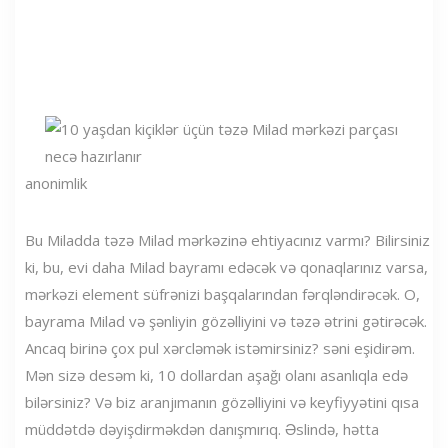
anonimlik
Bu Miladda təzə Milad mərkəzinə ehtiyacınız varmı? Bilirsiniz
ki, bu, evi daha Milad bayramı edəcək və qonaqlarınız varsa,
mərkəzi element süfrənizi başqalarından fərqləndirəcək. O,
bayrama Milad və şənliyin gözəlliyini və təzə ətrini gətirəcək.
Ancaq birinə çox pul xərcləmək istəmirsiniz? səni eşidirəm.
Mən sizə desəm ki, 10 dollardan aşağı olanı asanlıqla edə
bilərsiniz? Və biz aranjımanın gözəlliyini və keyfiyyətini qısa
müddətdə dəyişdirməkdən danışmırıq. Əslində, hətta