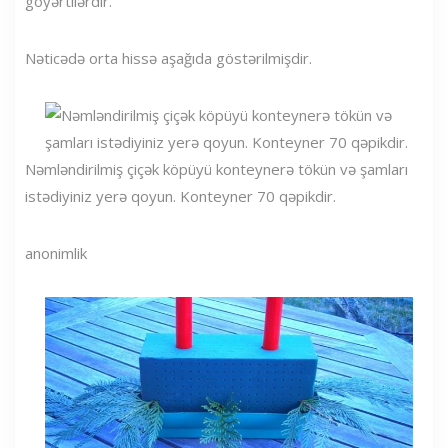
göyərtilərdir.
Nəticədə orta hissə aşağıda göstərilmişdir.
Nəmləndirilmiş çiçək köpüyü konteynerə tökün və şamları
istədiyiniz yerə qoyun. Konteyner 70 qəpikdir.
anonimlik