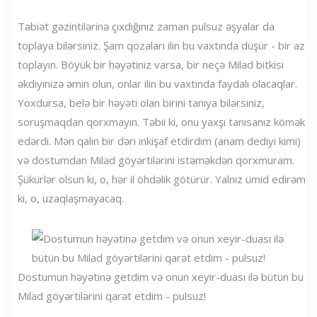
Təbiət gəzintilərinə çıxdığınız zaman pulsuz əşyalar da
toplaya bilərsiniz. Şam qozaları ilin bu vaxtında düşür - bir az
toplayın. Böyük bir həyətiniz varsa, bir neçə Milad bitkisi
əkdiyinizə əmin olun, onlar ilin bu vaxtında faydalı olacaqlar.
Yoxdursa, belə bir həyəti olan birini tanıya bilərsiniz,
soruşmaqdan qorxmayın. Təbii ki, onu yaxşı tanısanız kömək
edərdi. Mən qalın bir dəri inkişaf etdirdim (anam dediyi kimi)
və dostumdan Milad göyərtilərini istəməkdən qorxmuram.
Şükürlər olsun ki, o, hər il öhdəlik götürür. Yalnız ümid edirəm
ki, o, uzaqlaşmayacaq.
Dostumun həyətinə getdim və onun xeyir-duası ilə bütün bu
Milad göyərtilərini qarət etdim - pulsuz!