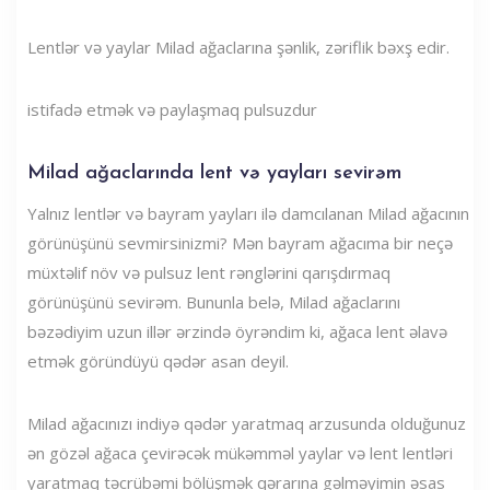
Lentlər və yaylar Milad ağaclarına şənlik, zəriflik bəxş edir.
istifadə etmək və paylaşmaq pulsuzdur
Milad ağaclarında lent və yayları sevirəm
Yalnız lentlər və bayram yayları ilə damcılanan Milad ağacının
görünüşünü sevmirsinizmi? Mən bayram ağacıma bir neçə
müxtəlif növ və pulsuz lent rənglərini qarışdırmaq
görünüşünü sevirəm. Bununla belə, Milad ağaclarını
bəzədiyim uzun illər ərzində öyrəndim ki, ağaca lent əlavə
etmək göründüyü qədər asan deyil.
Milad ağacınızı indiyə qədər yaratmaq arzusunda olduğunuz
ən gözəl ağaca çevirəcək mükəmməl yaylar və lent lentləri
yaratmaq təcrübəmi bölüşmək qərarına gəlməyimin əsas