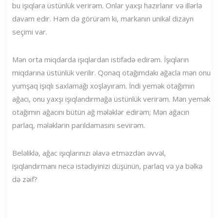
bu işıqlara üstünlük verirəm. Onlar yaxşı hazırlanır və illərlə
davam edir. Həm də görürəm ki, markanın unikal dizayn
seçimi var.
Mən orta miqdarda işıqlardan istifadə edirəm. İşıqların
miqdarına üstünlük verilir. Qonaq otağımdakı ağacla mən onu
yumşaq işıqlı saxlamağı xoşlayıram. İndi yemək otağımın
ağacı, onu yaxşı işıqlandırmağa üstünlük verirəm. Mən yemək
otağımın ağacını bütün ağ mələklər edirəm; Mən ağacın
parlaq, mələklərin parıldamasını sevirəm.
Beləliklə, ağac işıqlarınızı əlavə etməzdən əvvəl,
işıqlandırmanı necə istədiyinizi düşünün, parlaq və ya bəlkə
də zəif?