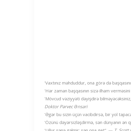
'Vaxtınız məhduddur, ona görə də başqasın
'Hər zaman başqasının sizə ilham verməsini
'Mövcud vəziyyəti dəyişdirə bilməyəcəksiniz
Doktor Pərvec Ənsari
'Əgər bu sizin üçün vacibdirsə, bir yol tap
'Özünü dəyərsizləşdirmə, sən dünyanın ən q
'Uğur sənə gəlmir; sən ona get”. —
T. Scott