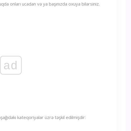
qda onları ucadan və ya başınızda oxuya bilərsiniz.
ad
aşağıdakı kateqoriyalar üzrə təşkil edilmişdir: