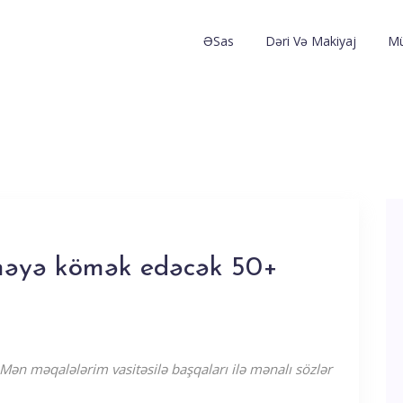
ƏSas
Dəri Və Makiyaj
Mü
məyə kömək edəcək 50+
Mən məqalələrim vasitəsilə başqaları ilə mənalı sözlər