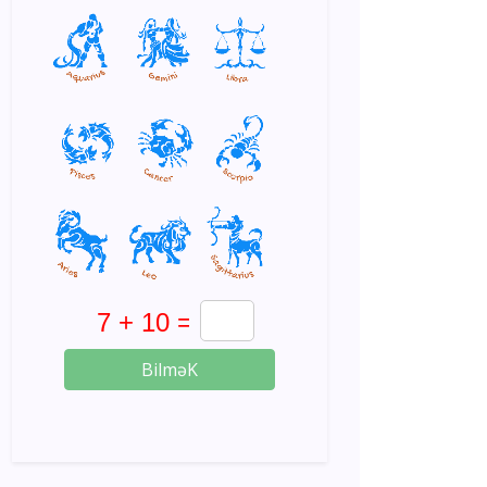
BilməK