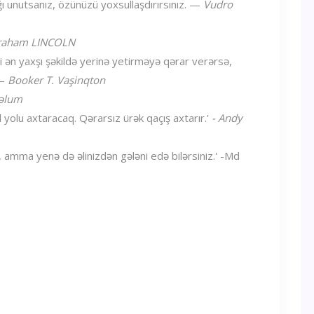
ğı unutsanız, özünüzü yoxsullaşdırırsınız. —
Vudro
raham LINCOLN
ni ən yaxşı şəkildə yerinə yetirməyə qərar verərsə,
 —
Booker T. Vaşinqton
əlum
l yolu axtaracaq. Qərarsız ürək qaçış axtarır.'
- Andy
 amma yenə də əlinizdən gələni edə bilərsiniz.' -Md