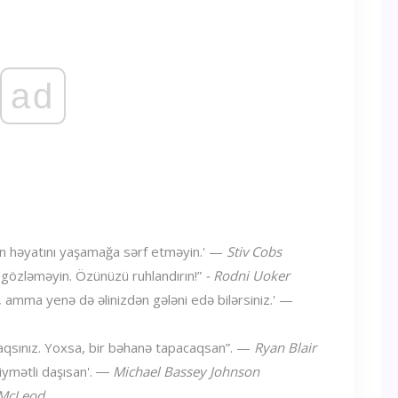
ad
ın həyatını yaşamağa sərf etməyin.' —
Stiv Cobs
 gözləməyin. Özünüzü ruhlandırın!”
- Rodni Uoker
, amma yenə də əlinizdən gələni edə bilərsiniz.' —
acaqsınız. Yoxsa, bir bəhanə tapacaqsan”. —
Ryan Blair
iymətli daşısan'. ―
Michael Bassey Johnson
 McLeod