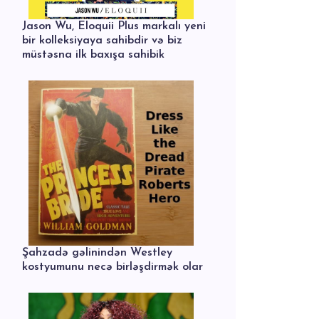
Jason Wu, Eloquii Plus markalı yeni
bir kolleksiyaya sahibdir və biz
müstəsna ilk baxışa sahibik
Şahzadə gəlinindən Westley
kostyumunu necə birləşdirmək olar