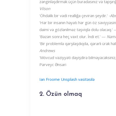
zənginləşdirmək üçün buradasınız və tapşırı
Vilson
'Öhdəlik bir vədi reallığa çevirən şeydir.'
-Ab
'Hər bir insanın həyatı hər gün öz səviyyəsi
daimi və gözlənilməz təşviqlə dolu olacaq.'
'Bəzən sonra heç vaxt olur. İndi et.' —
Nam
'Bir problemlə qarşılaşdıqda, qərarlı ürək həl
Andrews
'Mövcud vəziyyəti dəyişdirə bilməyəcəksiniz,
Pərveyc Ənsari
Ian Froome Unsplash vasitəsilə
2. Özün olmaq