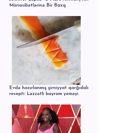
Münasibətlərinə Bir Baxış
Evdə hazırlanmış şirniyyat qarğıdalı
resepti: Ləzzətli bayram yeməyi