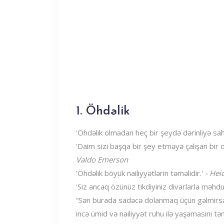
1. Öhdəlik
'Öhdəlik olmadan heç bir şeydə dərinliyə sa
'Daim sizi başqa bir şey etməyə çalışan bir
Valdo Emerson
'Öhdəlik böyük nailiyyətlərin təməlidir.'
- Hei
'Siz ancaq özünüz tikdiyiniz divarlarla məhdu
“Sən burada sadəcə dolanmaq üçün gəlmirsən
incə ümid və nailiyyət ruhu ilə yaşamasını t