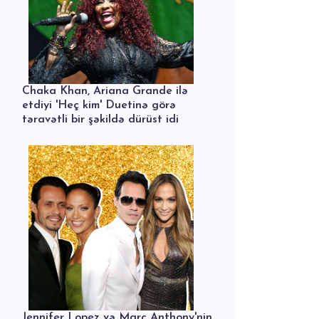
Chaka Khan, Ariana Grande ilə
etdiyi 'Heç kim' Duetinə görə
təravətli bir şəkildə dürüst idi
Jennifer Lopez və Marc Anthony'nin