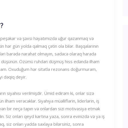
z?
iz peşəkar və şəxsi həyatımızda uğur qazanmaq və
in hər gün yolda qalmaq çətin ola bilər. Başqalarının
ləri barədə narahat olmayın, sadəcə olaraq harada
ızı düşünün. Özümü ruhdan düşmüş hiss edəndə ilham
yıram. Oxuduğum hər sitatla rezonans doğurmuram,
i dəqiq deyir.
rın siyahısı verilmişdir. Ümid edirəm ki, onlar sizə
ham verəcəklər. Siyahıya müəlliflərin, liderlərin, iş
ləyən bir neçə tapın və onlardan sizi motivasiya etmək
in. Siz onları qeyd kartına yaza, sonra evinizdə və ya iş
raq, siz onları yadda saxlaya bilərsiniz, sonra