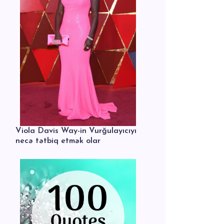
Viola Davis Way-in Vurğulayıcıyı
necə tətbiq etmək olar