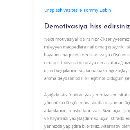
Unsplash vasitəsilə Tommy Lisbin
Demotivasiya hiss edirsini
Necə motivasiyalı qalırsınız? Əksəriyyətim
müəyyən məqsədlərə nail olmaq istəyirik, lak
həyatınız haqqında dedikləri və ya düşündük
olmaq istədiyinizi və oraya necə çatacağın
üçün başqalarının sözlərinə baxmağı xoşla
amma deyəsən bəziləri eşitməli olduğum şey
Aşağıda ətrafdakı ən yaxşı motivasion sitatla
gününüzə düzgün münasibətlə başlamaq üçün il
adamlarının, məşhurların və s. Sizin üçün iş
və həyatınızı yaxşılaşdırmaq üçün istifadə ed
yerinizdə yapışdıra bilərsiniz. Alternativ ola