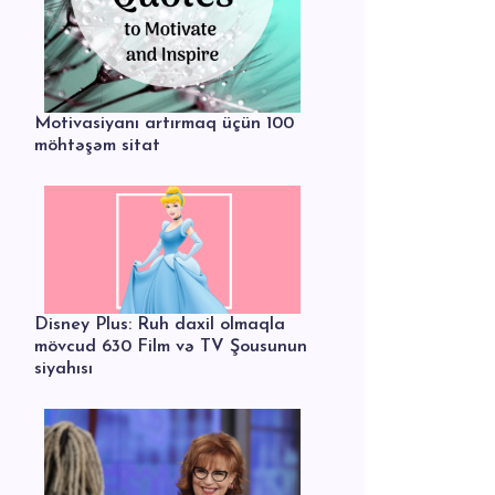
Motivasiyanı artırmaq üçün 100
möhtəşəm sitat
Disney Plus: Ruh daxil olmaqla
mövcud 630 Film və TV Şousunun
siyahısı