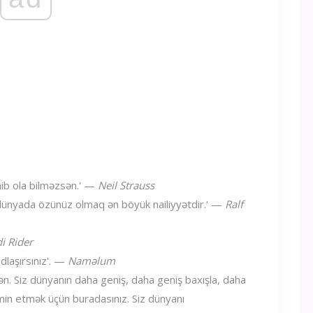
hib ola bilməzsən.' —
Neil Strauss
 dünyada özünüz olmaq ən böyük nailiyyətdir.' —
Ralf
di Rider
dlaşırsınız'. —
Naməlum
. Siz dünyanın daha geniş, daha geniş baxışla, daha
əmin etmək üçün buradasınız. Siz dünyanı