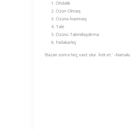
Öhdəlik
Özün Olmaq
Özünə İnanmaq
Tale
Özünü Təkmilləşdirmə
Fədakarlıq
'Bəzən sonra heç vaxt olur. İndi et.' -Namə