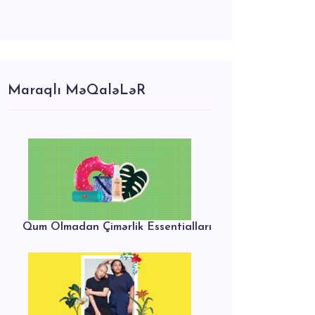
Maraqlı MəQaləLəR
Qum Olmadan Çimərlik Essentialları