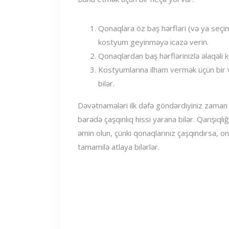
Qonaqlara öz baş hərfləri (və ya seçiml
kostyum geyinməyə icazə verin.
Qonaqlardan baş hərflərinizlə əlaqəli 
Kostyumlarına ilham vermək üçün bir və
bilər.
Dəvətnamələri ilk dəfə göndərdiyiniz zaman q
barədə çaşqınlıq hissi yarana bilər. Qarışıqlığ
əmin olun, çünki qonaqlarınız çaşqındırsa, on
tamamilə atlaya bilərlər.