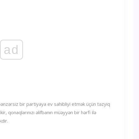
ad
nzərsiz bir partiyaya ev sahibliyi etmək üçün təzyiq
kir, qonaqlarınızı əlifbanın müəyyən bir hərfi ilə
dir.