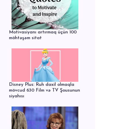
Motivasiyanı artırmaq üçün 100
möhtəşəm sitat
Disney Plus: Ruh daxil olmaqla
mövcud 630 Film və TV Şousunun
siyahısı