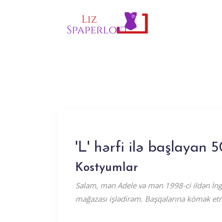
'L' hərfi ilə başlayan
Kostyumlar
Salam, mən Adele və mən 1998-ci ildən İng
mağazası işlədirəm. Başqalarına kömək e