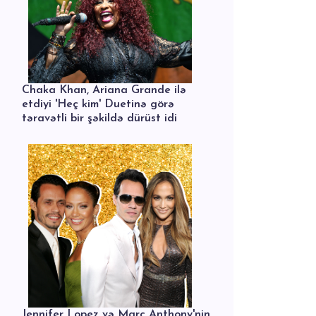
Chaka Khan, Ariana Grande ilə
etdiyi 'Heç kim' Duetinə görə
təravətli bir şəkildə dürüst idi
Jennifer Lopez və Marc Anthony'nin