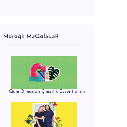
Maraqlı MəQaləLəR
Qum Olmadan Çimərlik Essentialları