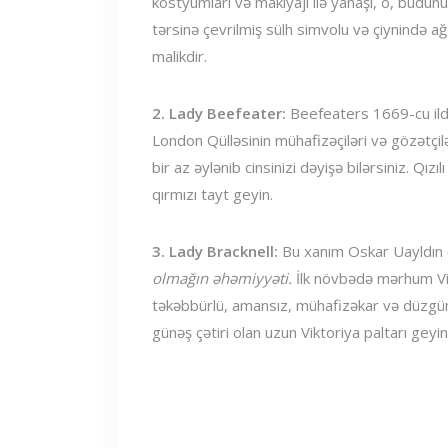
kostyumları və makiyajı ilə yanaşı, o, budunu
tərsinə çevrilmiş sülh simvolu və çiynində a
malikdir.
2. Lady Beefeater:
Beefeaters 1669-cu ild
London Qülləsinin mühafizəçiləri və gözətçilə
bir az əylənib cinsinizi dəyişə bilərsiniz. Qız
qırmızı tayt geyin.
3. Lady Bracknell:
Bu xanım Oskar Uayldın 
olmağın əhəmiyyəti.
İlk növbədə mərhum Vik
təkəbbürlü, amansız, mühafizəkar və düzgün
günəş çətiri olan uzun Viktoriya paltarı geyin