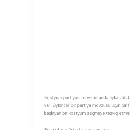
Kostyum partiyası mövsümündə əyləncəli, bə
var. Əyləncəli bir partiya mövzusu üçün bir fi
başlayan bir kostyum seçməyə təşviq etmək
Bunu etmək üçün bir neçə yol var: