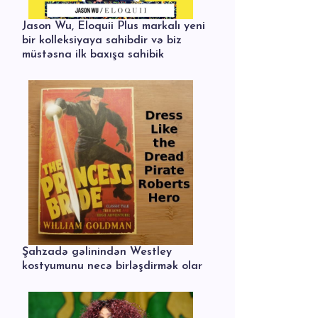
Jason Wu, Eloquii Plus markalı yeni
bir kolleksiyaya sahibdir və biz
müstəsna ilk baxışa sahibik
Şahzadə gəlinindən Westley
kostyumunu necə birləşdirmək olar