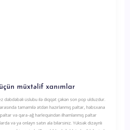
üçün müxtəlif xanımlar
ez dəbdəbəli üslubu ilə diqqət çəkən son pop ulduzdur.
arasında tamamilə ətdən hazırlanmış paltar, həbsxana
 paltar və qara-ağ harlequindən ilhamlanmış paltar
arda və ya onlayn satın ala bilərsiniz. Yüksək dizaynlı