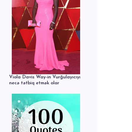
Viola Davis Way-in Vurğulayıcıyı
necə tətbiq etmək olar