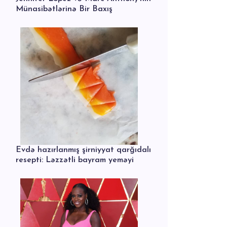
Münasibətlərinə Bir Baxış
Evdə hazırlanmış şirniyyat qarğıdalı
resepti: Ləzzətli bayram yeməyi