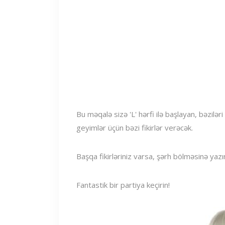
Bu məqalə sizə 'L' hərfi ilə başlayan, bəzilə
geyimlər üçün bəzi fikirlər verəcək.
Başqa fikirləriniz varsa, şərh bölməsinə yazı
Fantastik bir partiya keçirin!