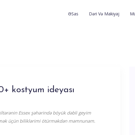
ƏSas
Dəri Və Makiyaj
Mü
 50+ kostyum ideyası
iltərənin Essex şəhərində böyük dəbli geyim
tmək üçün biliklərimi ötürməkdən məmnunam.