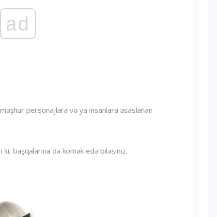
ad
ri məşhur personajlara və ya insanlara əsaslanan
n ki, başqalarına da kömək edə biləsiniz.