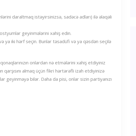
ərini daraltmaq istəyirsinizsə, sadəcə adları) ilə əlaqəli
kostyumlar geyinmələrini xahiş edin.
 ya iki hərf seçin. Bunlar təsadüfi və ya qəsdən seçilə
onaqlarınızın onlardan nə etmələrini xahiş etdiyiniz
ın qarşısını almaq üçün fikri hərtərəfli izah etdiyinizə
lar geyinməyə bilər. Daha da pisi, onlar sizin partiyanızı