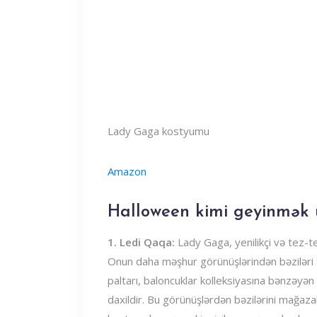
Lady Gaga kostyumu
Amazon
Halloween kimi geyinmək 
1. Ledi Qaqa:
Lady Gaga, yenilikçi və tez-t
Onun daha məşhur görünüşlərindən bəziləri 
paltarı, baloncuklar kolleksiyasına bənzəyən
daxildir. Bu görünüşlərdən bəzilərini mağazal