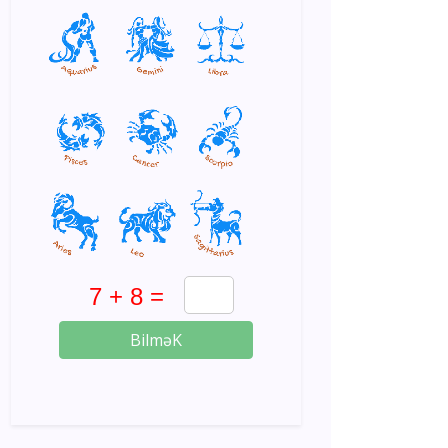
BilməK