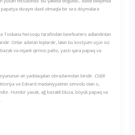
n yuxarı hissəsində 'Bu şəkildə doğuldu', daxili biləyində
ğ papatya dizaynı daxil olmaqla bir sıra döymələrə
ə Toskana hersoqu tərəfindən beefeaters adlandırılan
ridir. Onlar adətən kişilərdir, lakin bu kostyum üçün siz
ılı bəzək və nişanlı qırmızı palto, yastı qara papaq və
oyununun ən yaddaqalan obrazlarından biridir.
Ciddi
toriya və Edvard mədəniyyətinin simvolu olan o,
dür. Hündür yaxalı, ağ bəzəkli bluza, böyük papaq və
.