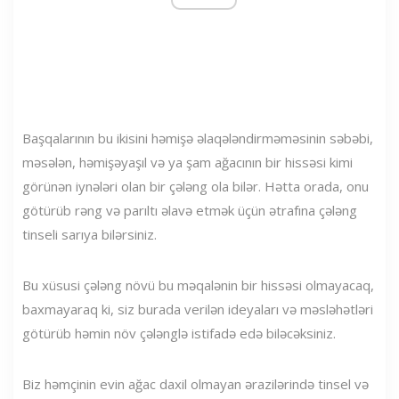
Başqalarının bu ikisini həmişə əlaqələndirməməsinin səbəbi,
məsələn, həmişəyaşıl və ya şam ağacının bir hissəsi kimi
görünən iynələri olan bir çələng ola bilər. Hətta orada, onu
götürüb rəng və parıltı əlavə etmək üçün ətrafına çələng
tinseli sarıya bilərsiniz.
Bu xüsusi çələng növü bu məqalənin bir hissəsi olmayacaq,
baxmayaraq ki, siz burada verilən ideyaları və məsləhətləri
götürüb həmin növ çələnglə istifadə edə biləcəksiniz.
Biz həmçinin evin ağac daxil olmayan ərazilərində tinsel və