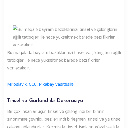
Bu məqalədə bayram bəzəklərinizi tinsel və çələnglərin ağıllı
tətbiqləri ilə necə yüksəltmək barədə bəzi fikirlər
veriləcəkdir.
Miroslavik, CC0, Pixabay vasitəsilə
Tinsel və Garland ilə Dekorasiya
Bir çox insanlar üçün tinsel və çələng indi bir-birinin
sinoniminə çevrildi, bəziləri indi birləşməni tinsel və ya tinsel
çələngi adlandırırlar. Keçmişdə tinsel, işıqların gözəl şəkildə