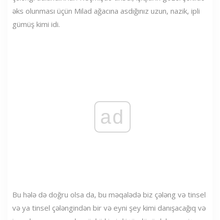
əks olunması üçün Milad ağacına asdığınız uzun, nazik, ipli
gümüş kimi idi.
ad
Bu hələ də doğru olsa da, bu məqalədə biz çələng və tinsel
və ya tinsel çələngindən bir və eyni şey kimi danışacağıq və