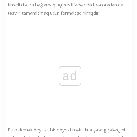
tinseli divara bağlamaq üçün istifadə edildi və oradan da
təsviri tamamlamaq üçün formalaşdırılmışdır.
ad
Bu o demək deyil ki, bir obyektin ətrafına çələng çələngini