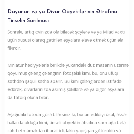
Dayanan və ya Divar Obyektlərinin Ətrafına
Tinselin Sarılması
Sonrakı, artıq evinizdə ola biləcək şeylərə və ya Milad vaxtı
üçün xüsusi olaraq gətirilən əşyalara əlavə etmək üçün əla
fikirdir.
Miniatür hədiyyələrlə birlikdə yuxarıdakı düz masanın üzərinə
qoyulmuş çələng çələnginin fotoşəkili kimi, bu, onu üfüqi
səthdən şaquli səthə aparır. Bu kimi çələnglərdən istifadə
edərək, divarlarınızda asılmış şəkillərə və ya digər əşyalara
da tətbiq oluna bilər.
Aşağıdakı fotoda görə bilərsiniz ki, bunun edildiyi üsul, əksər
hallarda olduğu kimi, tinseli obyektin ətrafına sarmağa belə
cəhd etməməkdən ibarət idi, lakin yapışqan götürüldü və