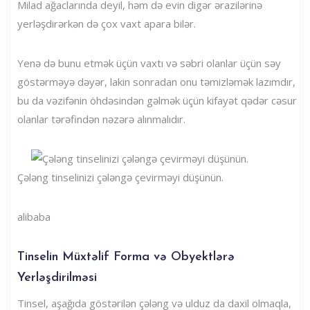
Milad ağaclarında deyil, həm də evin digər ərazilərinə
yerləşdirərkən də çox vaxt apara bilər.
Yenə də bunu etmək üçün vaxtı və səbri olanlar üçün səy
göstərməyə dəyər, lakin sonradan onu təmizləmək lazımdır,
bu da vəzifənin öhdəsindən gəlmək üçün kifayət qədər cəsur
olanlar tərəfindən nəzərə alınmalıdır.
Çələng tinselinizi çələngə çevirməyi düşünün.
alibaba
Tinselin Müxtəlif Forma və Obyektlərə
Yerləşdirilməsi
Tinsel, aşağıda göstərilən çələng və ulduz da daxil olmaqla,