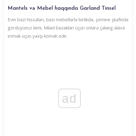
Mantels və Mebel haqqında Garland Tinsel
Evin bəzi hissələri, bəzi mebellərlə birlikdə, şömine şkafında
gördüyünüz kimi, Milad bəzəkləri üçün onlara çələng əlavə
etmək üçün yaxşı kömək edir.
ad