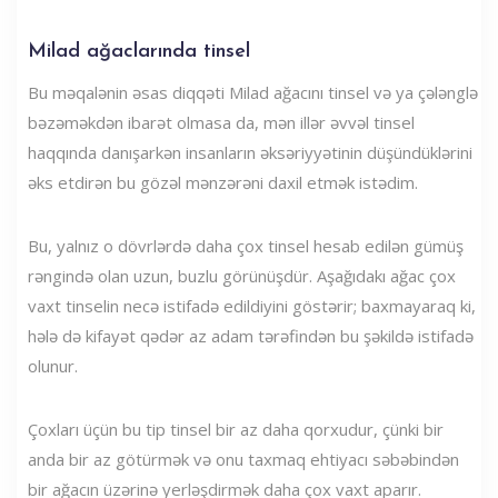
Milad ağaclarında tinsel
Bu məqalənin əsas diqqəti Milad ağacını tinsel və ya çələnglə
bəzəməkdən ibarət olmasa da, mən illər əvvəl tinsel
haqqında danışarkən insanların əksəriyyətinin düşündüklərini
əks etdirən bu gözəl mənzərəni daxil etmək istədim.
Bu, yalnız o dövrlərdə daha çox tinsel hesab edilən gümüş
rəngində olan uzun, buzlu görünüşdür. Aşağıdakı ağac çox
vaxt tinselin necə istifadə edildiyini göstərir; baxmayaraq ki,
hələ də kifayət qədər az adam tərəfindən bu şəkildə istifadə
olunur.
Çoxları üçün bu tip tinsel bir az daha qorxudur, çünki bir
anda bir az götürmək və onu taxmaq ehtiyacı səbəbindən
bir ağacın üzərinə yerləşdirmək daha çox vaxt aparır.