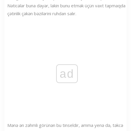
Nəticələr buna dəyər, lakin bunu etmək üçün vaxt tapmaqda
çətinlik çəkən bəzilərini ruhdan salır.
ad
Mənə ən zəhmli görünən bu tinseldir, amma yenə də, təkcə