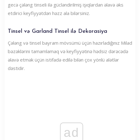
gecə çələng tinseli ilə gücləndirilmiş işıqlardan əlavə əks
etdirici keyfiyyətdən həzz ala bilərsiniz.
Tinsel və Garland Tinsel ilə Dekorasiya
Çələng və tinsel bayram mövsümü üçün hazırladığınız Milad
bəzəklərini tamamlamaq və keyfiyyətinə hədsiz dərəcədə
əlavə etmək üçün istifadə edilə bilən çox yönlü alətlər
dəstidir.
ad