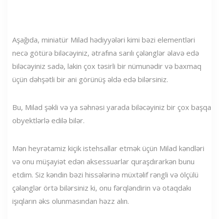
Aşağıda, miniatür Milad hədiyyələri kimi bəzi elementləri
necə götürə biləcəyiniz, ətrafına sarılı çələnglər əlavə edə
biləcəyiniz sadə, lakin çox təsirli bir nümunədir və baxmaq
üçün dəhşətli bir ani görünüş əldə edə bilərsiniz.
Bu, Milad şəkli və ya səhnəsi yarada biləcəyiniz bir çox başqa
obyektlərlə edilə bilər.
Mən heyrətamiz kiçik istehsallar etmək üçün Milad kəndləri
və onu müşayiət edən aksessuarlar quraşdırarkən bunu
etdim. Siz kəndin bəzi hissələrinə müxtəlif rəngli və ölçülü
çələnglər örtə bilərsiniz ki, onu fərqləndirin və otaqdakı
işıqların əks olunmasından həzz alın.