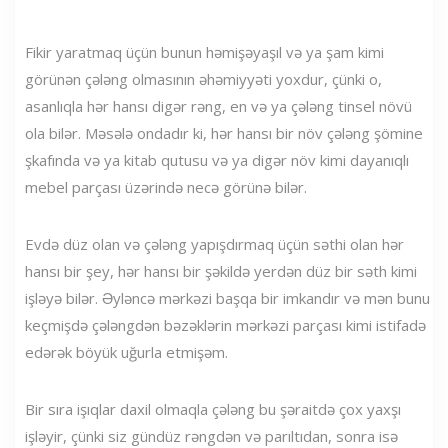
Fikir yaratmaq üçün bunun həmişəyaşıl və ya şam kimi
görünən çələng olmasının əhəmiyyəti yoxdur, çünki o,
asanlıqla hər hansı digər rəng, en və ya çələng tinsel növü
ola bilər. Məsələ ondadır ki, hər hansı bir növ çələng şömine
şkafında və ya kitab qutusu və ya digər növ kimi dayanıqlı
mebel parçası üzərində necə görünə bilər.
Evdə düz olan və çələng yapışdırmaq üçün səthi olan hər
hansı bir şey, hər hansı bir şəkildə yerdən düz bir səth kimi
işləyə bilər. Əyləncə mərkəzi başqa bir imkandır və mən bunu
keçmişdə çələngdən bəzəklərin mərkəzi parçası kimi istifadə
edərək böyük uğurla etmişəm.
Bir sıra işıqlar daxil olmaqla çələng bu şəraitdə çox yaxşı
işləyir, çünki siz gündüz rəngdən və parıltıdan, sonra isə