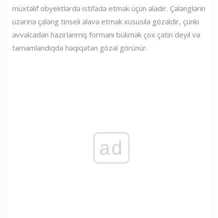
müxtəlif obyektlərdə istifadə etmək üçün əladır. Çələnglərin
üzərinə çələng tinseli əlavə etmək xüsusilə gözəldir, çünki
əvvəlcədən hazırlanmış formanı bükmək çox çətin deyil və
tamamlandıqda həqiqətən gözəl görünür.
ad