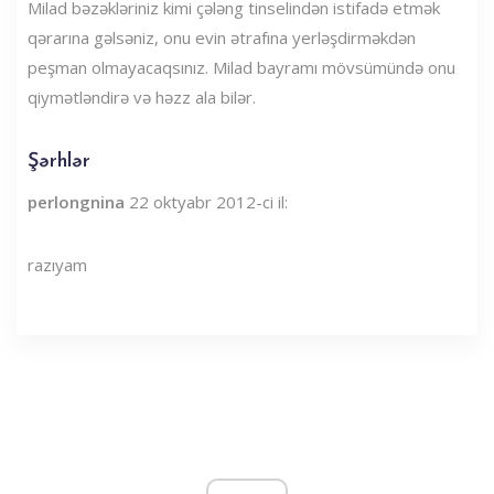
Milad bəzəkləriniz kimi çələng tinselindən istifadə etmək
qərarına gəlsəniz, onu evin ətrafına yerləşdirməkdən
peşman olmayacaqsınız. Milad bayramı mövsümündə onu
qiymətləndirə və həzz ala bilər.
Şərhlər
perlongnina
22 oktyabr 2012-ci il:
razıyam