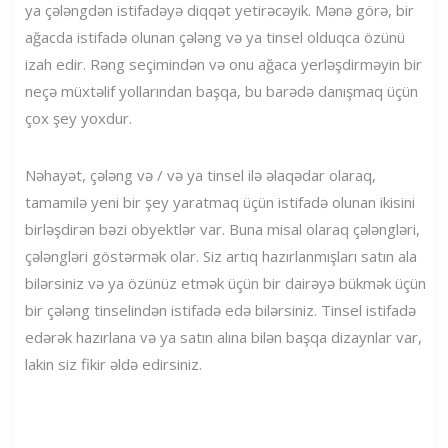
ya çələngdən istifadəyə diqqət yetirəcəyik. Mənə görə, bir
ağacda istifadə olunan çələng və ya tinsel olduqca özünü
izah edir. Rəng seçimindən və onu ağaca yerləşdirməyin bir
neçə müxtəlif yollarından başqa, bu barədə danışmaq üçün
çox şey yoxdur.
Nəhayət, çələng və / və ya tinsel ilə əlaqədar olaraq,
tamamilə yeni bir şey yaratmaq üçün istifadə olunan ikisini
birləşdirən bəzi obyektlər var. Buna misal olaraq çələngləri,
çələngləri göstərmək olar. Siz artıq hazırlanmışları satın ala
bilərsiniz və ya özünüz etmək üçün bir dairəyə bükmək üçün
bir çələng tinselindən istifadə edə bilərsiniz. Tinsel istifadə
edərək hazırlana və ya satın alına bilən başqa dizaynlar var,
lakin siz fikir əldə edirsiniz.