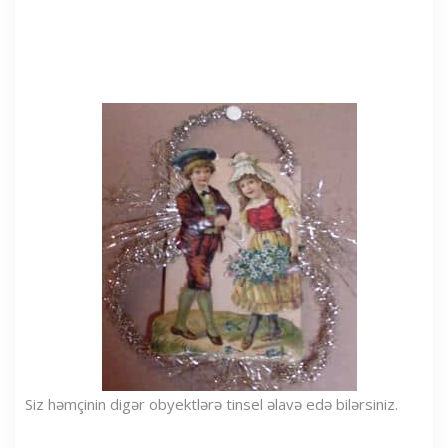
Siz həmçinin digər obyektlərə tinsel əlavə edə bilərsiniz.