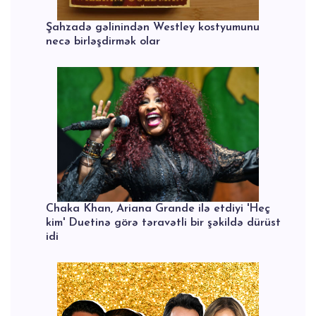
Şahzadə gəlinindən Westley kostyumunu
necə birləşdirmək olar
Chaka Khan, Ariana Grande ilə etdiyi 'Heç
kim' Duetinə görə təravətli bir şəkildə dürüst
idi