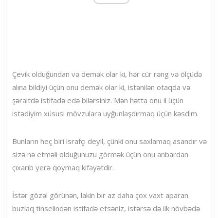
Çevik olduğundan və demək olar ki, hər cür rəng və ölçüdə
alına bildiyi üçün onu demək olar ki, istənilən otaqda və
şəraitdə istifadə edə bilərsiniz. Mən hətta onu il üçün
istədiyim xüsusi mövzulara uyğunlaşdırmaq üçün kəsdim.
Bunların heç biri israfçı deyil, çünki onu saxlamaq asandır və
sizə nə etməli olduğunuzu görmək üçün onu anbardan
çıxarıb yerə qoymaq kifayətdir.
İstər gözəl görünən, lakin bir az daha çox vaxt aparan
buzlaq tinselindən istifadə etsəniz, istərsə də ilk növbədə