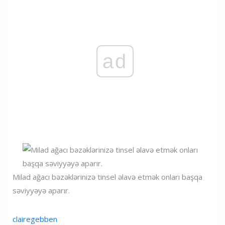
ad
Milad ağacı bəzəklərinizə tinsel əlavə etmək onları başqa
səviyyəyə aparır.
clairegebben