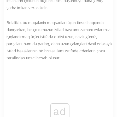
insanların çoxunun bugünkü kimi düşündüyü daha geniş
şərhə imkan verəcəkdir.
Beləliklə, bu məqalənin məqsədləri üçün tinsel haqqında
danışarkən, bir çoxumuzun Milad bayramı zamanı evlərimizi
işıqlandırmaq üçün istifadə etdiyi uzun, nazik gümüş
parçaları, həm də parlaq, daha uzun çələngləri daxil edəcəyik.
Milad bəzəklərinin bir hissəsi kimi istifadə edənlərin çoxu
tərəfindən tinsel hesab olunur.
ad