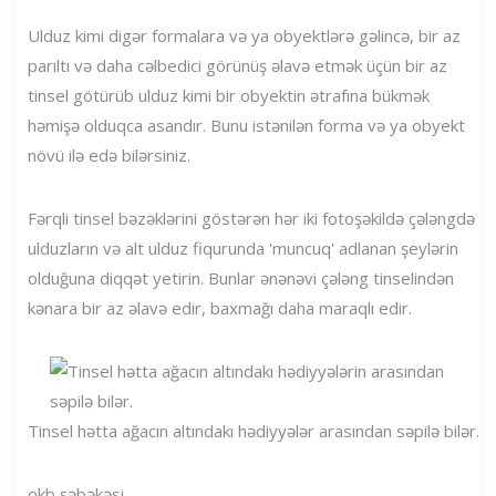
Ulduz kimi digər formalara və ya obyektlərə gəlincə, bir az
parıltı və daha cəlbedici görünüş əlavə etmək üçün bir az
tinsel götürüb ulduz kimi bir obyektin ətrafına bükmək
həmişə olduqca asandır. Bunu istənilən forma və ya obyekt
növü ilə edə bilərsiniz.
Fərqli tinsel bəzəklərini göstərən hər iki fotoşəkildə çələngdə
ulduzların və alt ulduz fiqurunda 'muncuq' adlanan şeylərin
olduğuna diqqət yetirin. Bunlar ənənəvi çələng tinselindən
kənara bir az əlavə edir, baxmağı daha maraqlı edir.
Tinsel hətta ağacın altındakı hədiyyələr arasından səpilə bilər.
okb şəbəkəsi