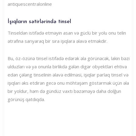
antiquescentralonline
İşıqların sətirlərində tinsel
Tinseldən istifadə etməyin asan və güclü bir yolu onu telin
ətrafına sarıyaraq bir sıra işıqlara əlavə etməkdir.
Bu, öz-özünə tinsel istifadə edərək əla görünəcək, lakin bəzi
ulduzları və ya onunla birlikdə gələn digər obyektləri ehtiva
edən çələng tinselinin əlavə edilməsi, işıqlar parlaq tinsel və
işıqları əks etdirən gecə onu möhtəşəm göstərmək üçün əla
bir yoldur, həm də gündüz vaxtı bəzəməyə daha dolğun
görünüş qatdıqda.