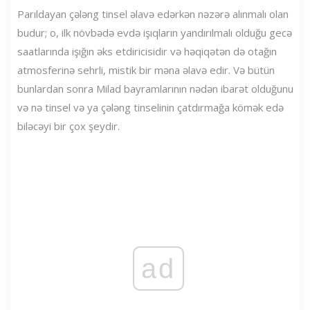
Parıldayan çələng tinsel əlavə edərkən nəzərə alınmalı olan
budur; o, ilk növbədə evdə işıqların yandırılmalı olduğu gecə
saatlarında işığın əks etdiricisidir və həqiqətən də otağın
atmosferinə sehrli, mistik bir məna əlavə edir. Və bütün
bunlardan sonra Milad bayramlarının nədən ibarət olduğunu
və nə tinsel və ya çələng tinselinin çatdırmağa kömək edə
biləcəyi bir çox şeydir.
ad