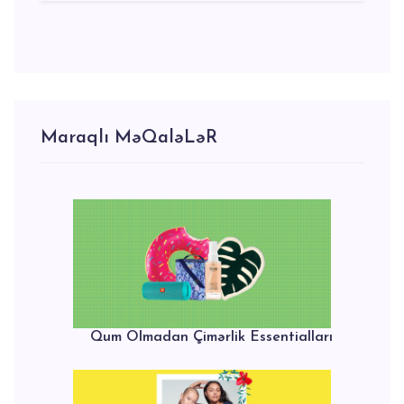
Maraqlı MəQaləLəR
Qum Olmadan Çimərlik Essentialları