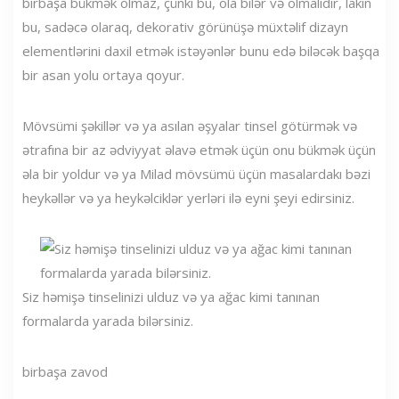
birbaşa bükmək olmaz, çünki bu, ola bilər və olmalıdır, lakin
bu, sadəcə olaraq, dekorativ görünüşə müxtəlif dizayn
elementlərini daxil etmək istəyənlər bunu edə biləcək başqa
bir asan yolu ortaya qoyur.
Mövsümi şəkillər və ya asılan əşyalar tinsel götürmək və
ətrafına bir az ədviyyat əlavə etmək üçün onu bükmək üçün
əla bir yoldur və ya Milad mövsümü üçün masalardakı bəzi
heykəllər və ya heykəlciklər yerləri ilə eyni şeyi edirsiniz.
Siz həmişə tinselinizi ulduz və ya ağac kimi tanınan
formalarda yarada bilərsiniz.
birbaşa zavod