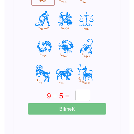
BilməK