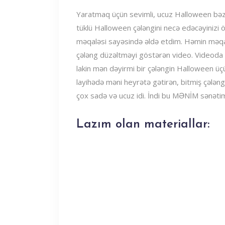
Yaratmaq üçün sevimli, ucuz Halloween bəzək
tüklü Halloween çələngini necə edəcəyinizi ö
məqaləsi sayəsində əldə etdim. Həmin mə
çələng düzəltməyi göstərən video. Videoda si
lakin mən dəyirmi bir çələngin Halloween üç
layihədə məni heyrətə gətirən, bitmiş çələn
çox sadə və ucuz idi. İndi bu MƏNİM sənəti
Lazım olan materiallar: