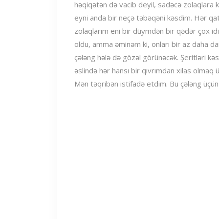
həqiqətən də vacib deyil, sadəcə zolaqlara 
eyni anda bir neçə təbəqəni kəsdim. Hər qatı
zolaqlarım eni bir düymdən bir qədər çox idi
oldu, amma əminəm ki, onları bir az daha dar 
çələng hələ də gözəl görünəcək. Şeritləri kə
əslində hər hansı bir qıvrımdan xilas olmaq 
Mən təqribən istifadə etdim. Bu çələng üçün 