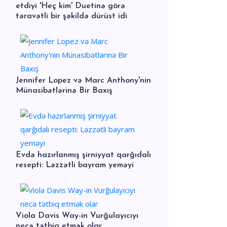
etdiyi 'Heç kim' Duetinə görə
təravətli bir şəkildə dürüst idi
Jennifer Lopez və Marc Anthony'nin
Münasibətlərinə Bir Baxış
Evdə hazırlanmış şirniyyat qarğıdalı
resepti: Ləzzətli bayram yeməyi
Viola Davis Way-in Vurğulayıcıyı
necə tətbiq etmək olar