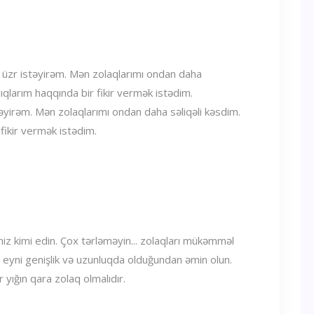
təyirəm. Mən zolaqlarımı ondan daha səliqəli kəsdim.
fikir vermək istədim.
iniz kimi edin. Çox tərləməyin... zolaqları mükəmməl
n eyni genişlik və uzunluqda olduğundan əmin olun.
r yığın qara zolaq olmalıdır.