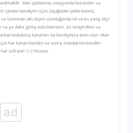
kəsilməlidir. Mən qatlanmış vəziyyətdə buraxdım və
n içindən kəsdiyim üçün (aşağıdakı şəkilə baxın),
 və təxminən altı düym uzunluğunda idi və bu yaxşı ölçü
və ya daha geniş edə bilərsiniz. siz istəyirdiniz və
sərkən bükülmüş kənarları da kəsdiyinizə əmin olun. Mən
üçün hər kənarı kəsdim və sonra zolaqlarımı kəsdim.
hər süfrənin 1/2 hissəsi.
ad