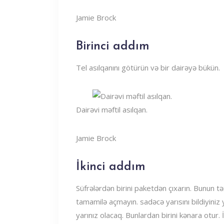
Jamie Brock
Birinci addım
Tel asılqanını götürün və bir dairəyə bükün.
Dairəvi məftil asılqan.
Jamie Brock
İkinci addım
Süfrələrdən birini paketdən çıxarın. Bunun t
tamamilə açmayın. sadəcə yarısını bildiyiniz 
yarınız olacaq. Bunlardan birini kənara otur.