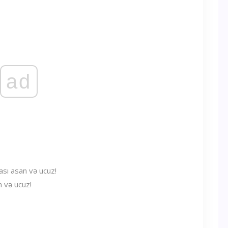
ad
n və ucuz!