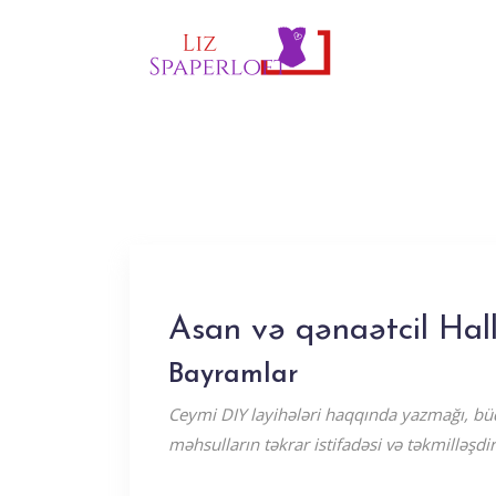
Asan və qənaətcil Hal
Bayramlar
Ceymi DIY layihələri haqqında yazmağı, büd
məhsulların təkrar istifadəsi və təkmilləşdir