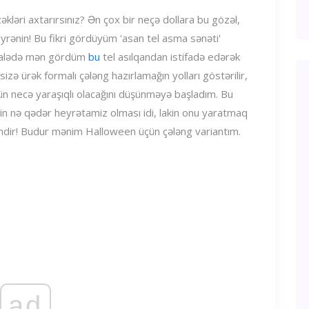
ləri axtarırsınız? Ən çox bir neçə dollara bu gözəl,
yrənin! Bu fikri gördüyüm 'asan tel asma sənəti'
qalədə mən gördüm
bu
tel asılqandan istifadə edərək
zə ürək formalı çələng hazırlamağın yolları göstərilir,
ün necə yaraşıqlı olacağını düşünməyə başladım. Bu
gin nə qədər heyrətamiz olması idi, lakin onu yaratmaq
mdir! Budur mənim Halloween üçün çələng variantım.
ad