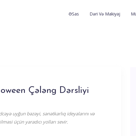
ƏSas
Dəri Və Makiyaj
Mü
loween Çələng Dərsliyi
cəyə uyğun bəzəyi, sənətkarlıq ideyalarını və
ilməsi üçün yaradıcı yolları sevir.