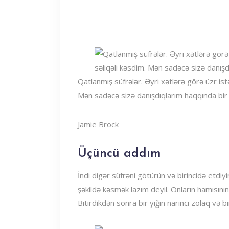
Qatlanmış süfrələr. Əyri xətlərə görə üzr is
Mən sadəcə sizə danışdıqlarım haqqında bir 
Jamie Brock
Üçüncü addım
İndi digər süfrəni götürün və birincidə etdiy
şəkildə kəsmək lazım deyil. Onların hamısını
Bitirdikdən sonra bir yığın narıncı zolaq və bi