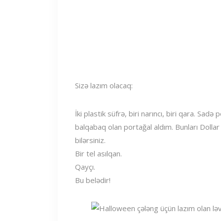
Sizə lazım olacaq:
İki plastik süfrə, biri narıncı, biri qara. Sa
balqabaq olan portağal aldım. Bunları Dollar
bilərsiniz.
Bir tel asılqan.
Qayçı.
Bu belədir!