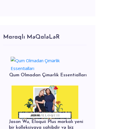
Maraqlı MəQaləLəR
Qum Olmadan Çimərlik Essentialları
Jason Wu, Eloquii Plus markalı yeni
bir kolleksiyaya sahibdir və biz