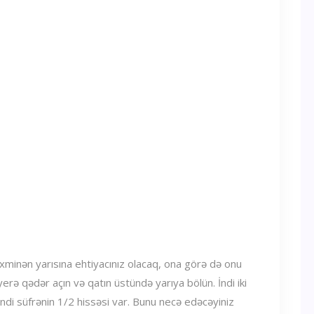
əxminən yarısına ehtiyacınız olacaq, ona görə də onu
yerə qədər açın və qatın üstündə yarıya bölün. İndi iki
 İndi süfrənin 1/2 hissəsi var. Bunu necə edəcəyiniz