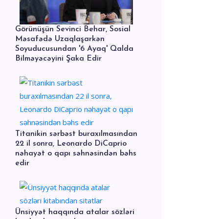
Görünüşün Sevinci Behar, Sosial
Məsafədə Uzaqlaşarkən
Soyuducusundan '6 Ayaq' Qalda
Bilməyəcəyini Şaka Edir
Titanikin sərbəst buraxılmasından
22 il sonra, Leonardo DiCaprio
nəhayət o qapı səhnəsindən bəhs
edir
Ünsiyyət haqqında atalar sözləri