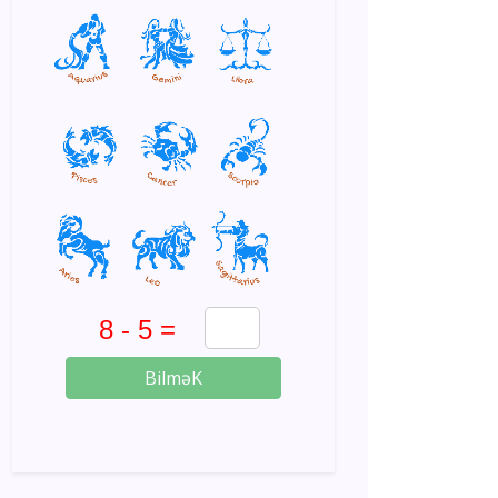
BilməK