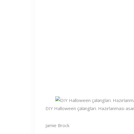
DIY Halloween çələngləri. Hazırlanması asa
Jamie Brock