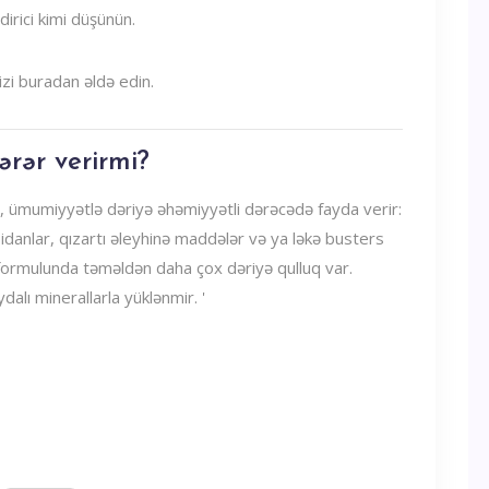
dirici kimi düşünün.
zi buradan əldə edin.
ərər verirmi?
r, ümumiyyətlə dəriyə əhəmiyyətli dərəcədə fayda verir:
idanlar, qızartı əleyhinə maddələr və ya ləkə busters
şı formulunda təməldən daha çox dəriyə qulluq var.
dalı minerallarla yüklənmir. '