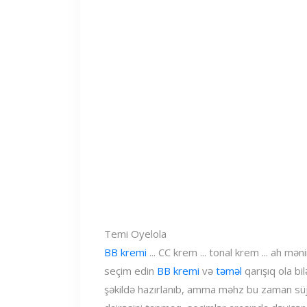
Temi Oyelola
BB kremi
... CC krem ​​... tonal krem ​​... a
seçim edin
BB kremi
və
təməl
qarışıq ola bil
şəkildə hazırlanıb, amma məhz bu zaman süj