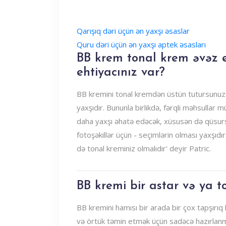
Qarışıq dəri üçün ən yaxşı əsaslar
Quru dəri üçün ən yaxşı aptek əsasları
BB krem ​​tonal krem ​​əvəz 
ehtiyacınız var?
BB kremini tonal kremdən üstün tutursunuzs
yaxşıdır. Bununla birlikdə, fərqli məhsullar 
daha yaxşı əhatə edəcək, xüsusən də qüsurs
fotoşəkillər üçün - seçimlərin olması yaxşıd
də tonal kreminiz olmalıdır' deyir Patric.
BB kremi bir astar və ya t
BB kremini hamısı bir arada bir çox tapşırıq
və örtük təmin etmək üçün sadəcə hazırlanmı