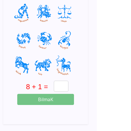
BilməK