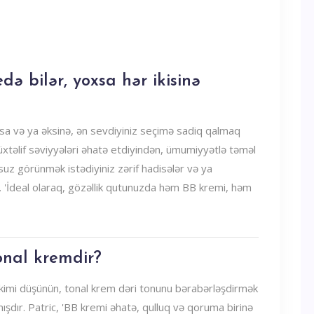
edə bilər, yoxsa hər ikisinə
a və ya əksinə, ən sevdiyiniz seçimə sadiq qalmaq
müxtəlif səviyyələri əhatə etdiyindən, ümumiyyətlə təməl
uz görünmək istədiyiniz zərif hadisələr və ya
ır. 'İdeal olaraq, gözəllik qutunuzda həm BB kremi, həm
onal kremdir?
 kimi düşünün, tonal krem ​​dəri tonunu bərabərləşdirmək
şdır. Patric, 'BB kremi əhatə, qulluq və qoruma birinə