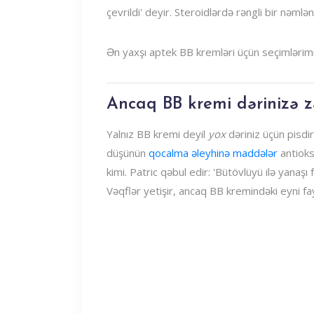
çevrildi' deyir. Steroidlərdə rəngli bir nəmlən
Ən yaxşı aptek BB kremləri üçün seçimlərimi
Ancaq BB kremi dərinizə z
Yalnız BB kremi deyil
yox
dəriniz üçün pisdi
düşünün
qocalma əleyhinə maddələr
antioks
kimi. Patric qəbul edir: 'Bütövlüyü ilə yana
Vəqflər yetişir, ancaq BB kremindəki eyni fay