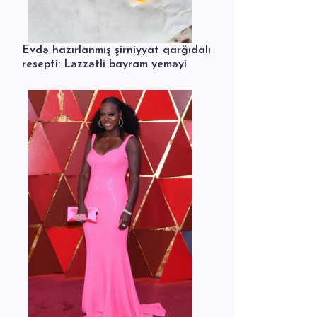
Evdə hazırlanmış şirniyyat qarğıdalı
resepti: Ləzzətli bayram yeməyi