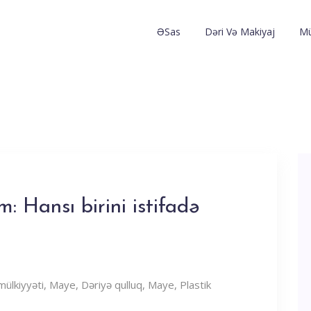
ƏSas
Dəri Və Makiyaj
Mü
 Hansı birini istifadə