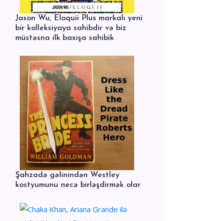
Jason Wu, Eloquii Plus markalı yeni
bir kolleksiyaya sahibdir və biz
müstəsna ilk baxışa sahibik
Şahzadə gəlinindən Westley
kostyumunu necə birləşdirmək olar