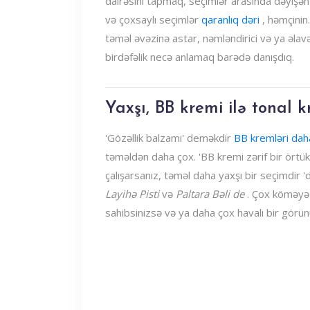
dairəsini tapmaq, seçimlər arasında dəyişən
və çoxsaylı seçimlər
qaranlıq dəri
, həmçinin
təməl əvəzinə astar, nəmləndirici və ya əlavə
birdəfəlik necə anlamaq barədə danışdıq.
Yaxşı, BB kremi ilə tonal k
'Gözəllik balzamı' deməkdir
BB kremləri dah
təməldən daha çox. 'BB kremi zərif bir örtük
çalışarsanız, təməl daha yaxşı bir seçimdir 
Layihə Pisti
və
Paltara Bəli de
. Çox köməyə 
sahibsinizsə və ya daha çox havalı bir görünü