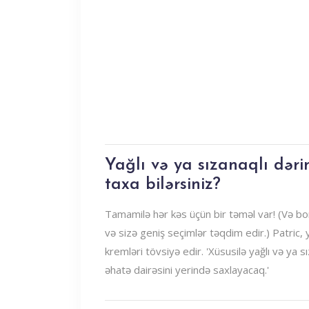
Yağlı və ya sızanaqlı dərin
taxa bilərsiniz?
Tamamilə hər kəs üçün bir təməl var! (Və bo
və sizə geniş seçimlər təqdim edir.) Patric, y
kremləri tövsiyə edir. 'Xüsusilə yağlı və ya 
əhatə dairəsini yerində saxlayacaq.'