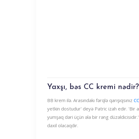
Yaxşı, bəs CC kremi nədir?
BB krem ​​ilə. Arasındakı fərqlə qarışıqsınız
CC
yetkin dostudur' deyə Patric izah edir. 'Bir
yumşaq dəri üçün əla bir rəng düzəldicisidir
daxil olacaqdır.