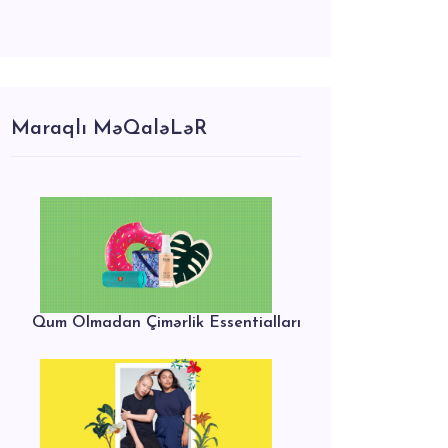
Maraqlı MəQaləLəR
Qum Olmadan Çimərlik Essentialları