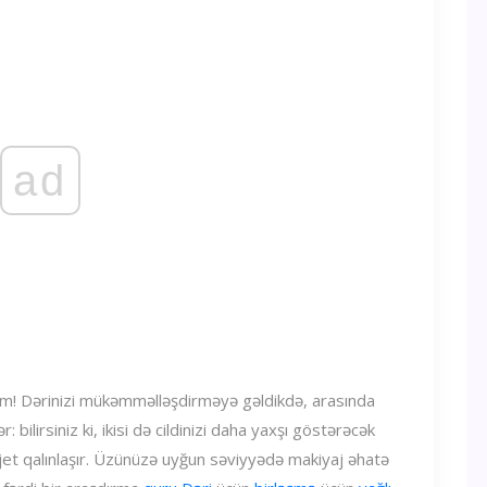
ad
h mənim! Dərinizi mükəmməlləşdirməyə gəldikdə, arasında
ər: bilirsiniz ki, ikisi də cildinizi daha yaxşı göstərəcək
et qalınlaşır. Üzünüzə uyğun səviyyədə makiyaj əhatə