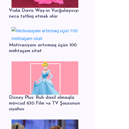
Viola Davis Way-in Vurğulayıcıyı
necə tətbiq etmək olar
Motivasiyanı artırmaq üçün 100
möhtəşəm sitat
Disney Plus: Ruh daxil olmaqla
mövcud 630 Film və TV Şousunun
siyahısı