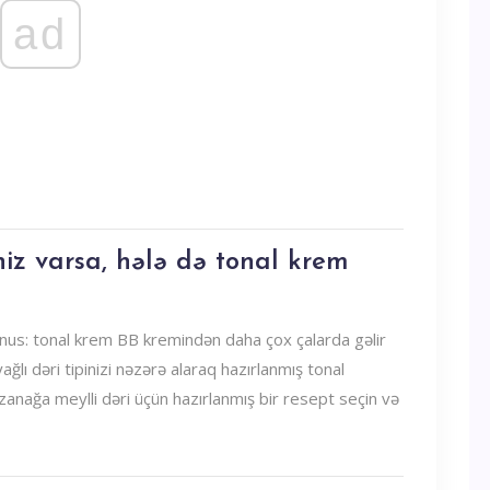
ad
iz varsa, hələ də tonal krem ​​
nus: tonal krem ​​BB kremindən daha çox çalarda gəlir
ağlı dəri tipinizi nəzərə alaraq hazırlanmış tonal
sızanağa meylli dəri üçün hazırlanmış bir resept seçin və