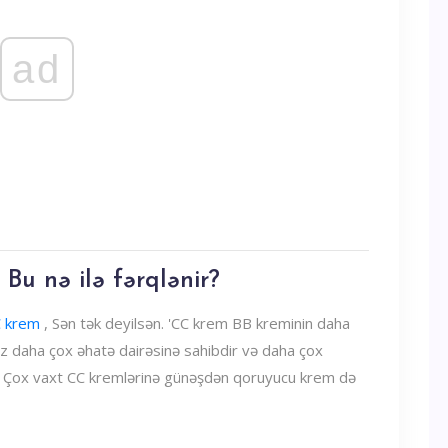
ad
 Bu nə ilə fərqlənir?
 krem
, Sən tək deyilsən. 'CC krem ​​BB kreminin daha
 az daha çox əhatə dairəsinə sahibdir və daha çox
.' Çox vaxt CC kremlərinə günəşdən qoruyucu krem ​​də