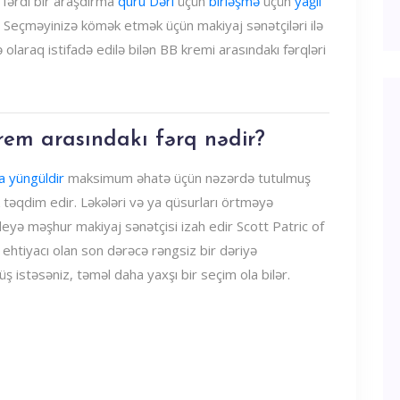
 fərdi bir araşdırma
quru Dəri
üçün
birləşmə
üçün
yağlı
. Seçməyinizə kömək etmək üçün makiyaj sənətçiləri ilə
 olaraq istifadə edilə bilən BB kremi arasındakı fərqləri
rem ​​arasındakı fərq nədir?
a yüngüldir
maksimum əhatə üçün nəzərdə tutulmuş
 təqdim edir. Ləkələri və ya qüsurları örtməyə
'deyə məşhur makiyaj sənətçisi izah edir Scott Patric of
ehtiyacı olan son dərəcə rəngsiz bir dəriyə
ş istəsəniz, təməl daha yaxşı bir seçim ola bilər.