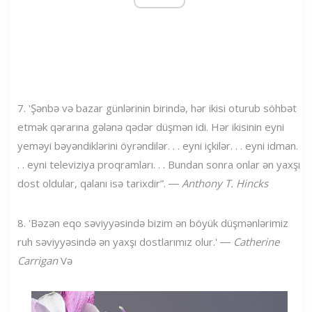
7. 'Şənbə və bazar günlərinin birində, hər ikisi oturub söhbət
etmək qərarına gələnə qədər düşmən idi. Hər ikisinin eyni
yeməyi bəyəndiklərini öyrəndilər. . . eyni içkilər. . . eyni idman.
. . eyni televiziya proqramları. . . Bundan sonra onlar ən yaxşı
dost oldular, qalanı isə tarixdir”. ―
Anthony T. Hincks
8. 'Bəzən eqo səviyyəsində bizim ən böyük düşmənlərimiz
ruh səviyyəsində ən yaxşı dostlarımız olur.' ―
Catherine
Carrigan
Və