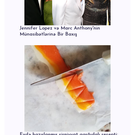
Jennifer Lopez və Marc Anthony'nin
Münasibətlərinə Bir Baxış
Evdə hazırlanmış şirniyyat qarğıdalı resepti: