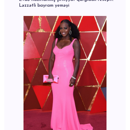
Ləzzətli bayram yeməyi