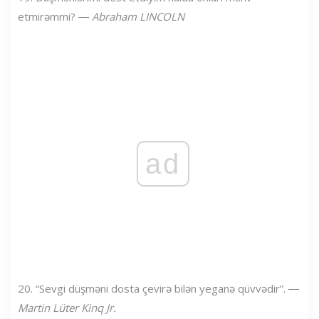
etmirəmmi? ―
Abraham LINCOLN
ad
20. “Sevgi düşməni dosta çevirə bilən yeganə qüvvədir”. ―
Martin Lüter Kinq Jr.