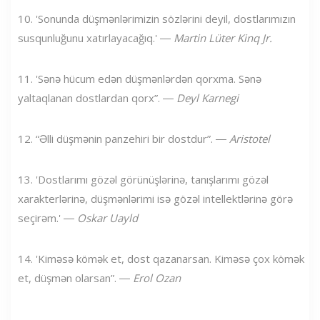
10. 'Sonunda düşmənlərimizin sözlərini deyil, dostlarımızın
susqunluğunu xatırlayacağıq.' ―
Martin Lüter Kinq Jr.
11. 'Sənə hücum edən düşmənlərdən qorxma. Sənə
yaltaqlanan dostlardan qorx”. ―
Deyl Karnegi
12. “Əlli düşmənin panzehiri bir dostdur”. ―
Aristotel
13. 'Dostlarımı gözəl görünüşlərinə, tanışlarımı gözəl
xarakterlərinə, düşmənlərimi isə gözəl intellektlərinə görə
seçirəm.' ―
Oskar Uayld
14. 'Kiməsə kömək et, dost qazanarsan. Kiməsə çox kömək
et, düşmən olarsan”. ―
Erol Ozan