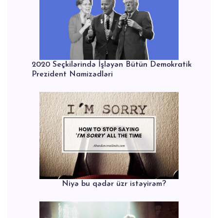
2020 Seçkilərində İşləyən Bütün Demokratik
Prezident Namizədləri
Niyə bu qədər üzr istəyirəm?