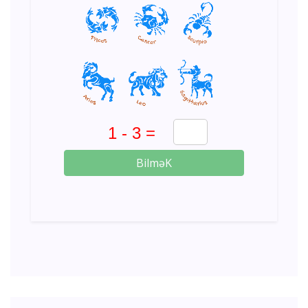
BilməK