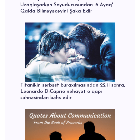
Uzaqlaşarkən Soyuducusundan '6 Ayaq'
Qalda Bilməyəcəyini Şaka Edir
Titanikin sərbəst buraxılmasından 22 il sonra,
Leonardo DiCaprio nəhayət o qapı
səhnəsindən bəhs edir