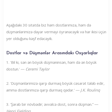
Aşağıdakı 30 sitatda biz həm dostlarımıza, həm də
düşmənlərimizə dəyər verməyi öyrənəcəyik və hər ikisi üçün
yer olduğunu kəşf edəcəyik.
Dostlar və Düşmənlər Arasındakı Oxşarlıqlar
1. 'Bil ki, sən ən böyük düşməninsən, həm də ən böyük
dostun.' ―
Ceremi Taylor
2. 'Düşmənlərimizə qarşı durmaq böyük cəsarət tələb edir,
amma dostlarımıza qarşı durmaq qədər.' ―
J.K. Roulinq
3. 'Şərab bir növbədir; əvvəlcə dost, sonra düşmən.” ―
Henri Fieldinq