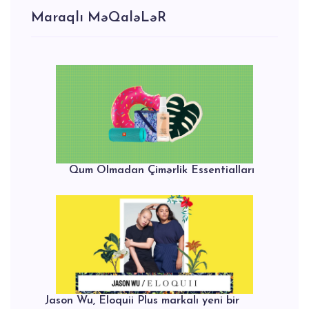
Maraqlı MəQaləLəR
Qum Olmadan Çimərlik Essentialları
Jason Wu, Eloquii Plus markalı yeni bir