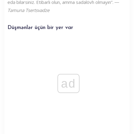
edə bilərsiniz. Etibarlı olun, amma sadəlövh olmayın”. ―
Tamuna Tsertsvadze
Düşmənlər üçün bir yer var
ad