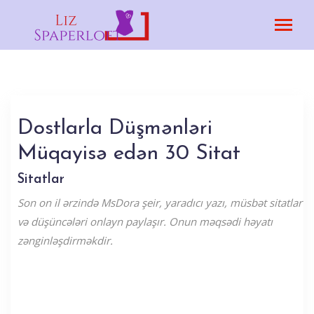
Dostlarla Düşmənləri
Müqayisə edən 30 Sitat
Sitatlar
Son on il ərzində MsDora şeir, yaradıcı yazı, müsbət sitatlar
və düşüncələri onlayn paylaşır. Onun məqsədi həyatı
zənginləşdirməkdir.