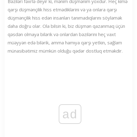
Bəziləri fəxrlə deyir ki, mənim düşmənim yoxdur. Heç kimə
qarşı düşmənçilik hiss etmədiklərini və ya onlara qarşı
düşmənçilik hiss edən insanları tanımadıqlarını söyləmək
daha doğru olar. Ola bilsin ki, biz düşmən qazanmaq üçün
qəsdən olmaya bilərik və onlardan bəzilərini heç vaxt
müəyyən edə bilərik, amma hamıya qarşı yetkin, sağlam
münasibətimiz mümkün olduğu qədər dostluq etməkdir.
ad