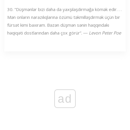
30. “Düşmənlər bizi daha da yaxşılaşdırmağa kömək edir. . .
Mən onların narazılıqlarına özümü təkmilləşdirmək üçün bir
fürsət kimi baxıram. Bəzən düşmən sənin haqqındakı
həqiqəti dostlarından daha çox görür”. ―
Levon Peter Poe
ad