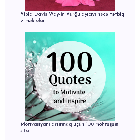
Viola Davis Way-in Vurğulayıcıyı necə tətbiq
etmək olar
Motivasiyanı artırmaq üçün 100 möhtəşəm
sitat