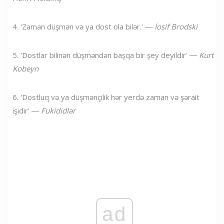
4. 'Zaman düşmən və ya dost ola bilər.' ―
İosif Brodski
5. 'Dostlar bilinən düşməndən başqa bir şey deyildir' ―
Kurt
Kobeyn
6. 'Dostluq və ya düşmənçilik hər yerdə zaman və şərait
işidir' ―
Fukididlər
ad