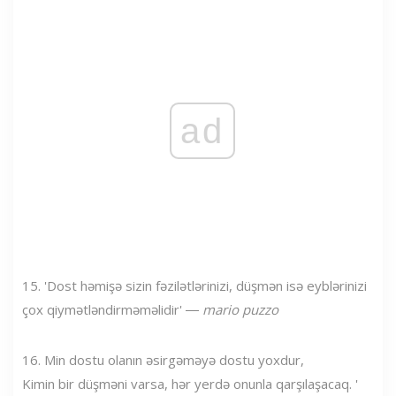
ad
15. 'Dost həmişə sizin fəzilətlərinizi, düşmən isə eyblərinizi
çox qiymətləndirməməlidir' ―
mario puzzo
16. Min dostu olanın əsirgəməyə dostu yoxdur,
Kimin bir düşməni varsa, hər yerdə onunla qarşılaşacaq. '