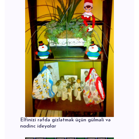
Elfinizi rəfdə gizlətmək üçün gülməli və
nadinc ideyalar