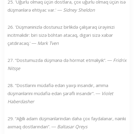
25. 'Uğurlu olmaq üçün dostlara, çox uğurlu olmaq üçün isə
düşmənlərə ehtiyac var.' ―
Sidney Sheldon
26. 'Düşməninizlə dostunuz birlikdə çalışaraq ürəyinizi
incitməlidir: biri sizə böhtan atacaq, digəri sizə xəbər
çatdıracaq.' ―
Mark Tven
27. “Dostumuzda düşmənə də hörmət etməliyik”. ―
Fridrix
Nitsşe
28. “Dostlarını müdafiə edən yaxşı insandır, amma
düşmənlərini müdafiə edən şərəfli insandır”. ―
Violet
Haberdasher
29. “Ağıllı adam düşmənlərindən daha çox faydalanar, nəinki
axmaq dostlarından”. ―
Baltasar Qreys