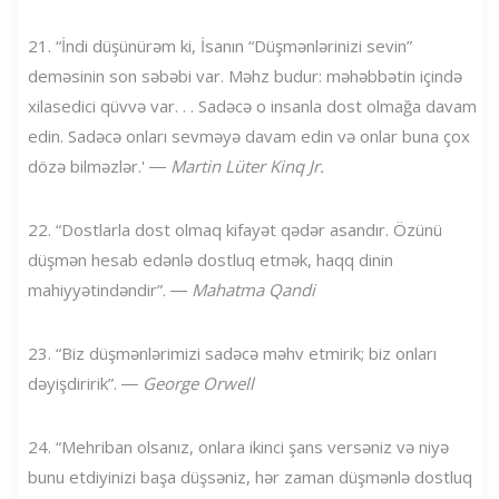
21. “İndi düşünürəm ki, İsanın “Düşmənlərinizi sevin”
deməsinin son səbəbi var. Məhz budur: məhəbbətin içində
xilasedici qüvvə var. . . Sadəcə o insanla dost olmağa davam
edin. Sadəcə onları sevməyə davam edin və onlar buna çox
dözə bilməzlər.' ―
Martin Lüter Kinq Jr.
22. “Dostlarla dost olmaq kifayət qədər asandır. Özünü
düşmən hesab edənlə dostluq etmək, haqq dinin
mahiyyətindəndir”. ―
Mahatma Qandi
23. “Biz düşmənlərimizi sadəcə məhv etmirik; biz onları
dəyişdiririk”. ―
George Orwell
24. “Mehriban olsanız, onlara ikinci şans versəniz və niyə
bunu etdiyinizi başa düşsəniz, hər zaman düşmənlə dostluq