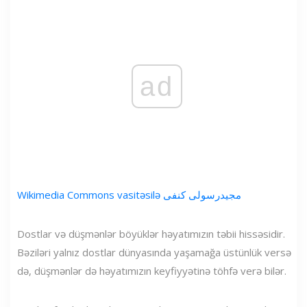
ad
Wikimedia Commons vasitəsilə مجیدرسولی کنفی
Dostlar və düşmənlər böyüklər həyatımızın təbii hissəsidir.
Bəziləri yalnız dostlar dünyasında yaşamağa üstünlük versə
də, düşmənlər də həyatımızın keyfiyyətinə töhfə verə bilər.