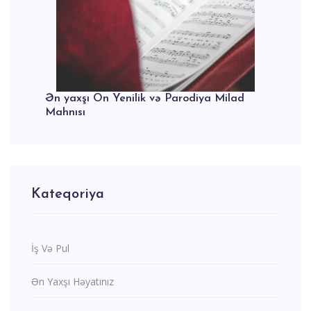
Ən yaxşı On Yenilik və Parodiya Milad
Mahnısı
Kateqoriya
İş Və Pul
Ən Yaxşı Həyatınız