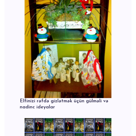
Elfinizi rəfdə gizlətmək üçün gülməli və
nadinc ideyalar