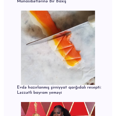
Münasibətlərinə Bir Baxış
Evdə hazırlanmış şirniyyat qarğıdalı resepti:
Ləzzətli bayram yeməyi