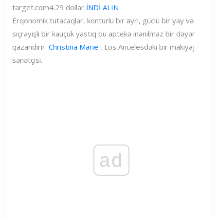
target.com
4.29 dollar
İNDİ ALIN
Erqonomik tutacaqlar, konturlu bir əyri, güclü bir yay və
sıçrayışlı bir kauçuk yastıq bu aptekə inanılmaz bir dəyər
qazandırır.
Christina Marie
, Los Ancelesdəki bir makiyaj
sənətçisi.
ad