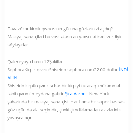
Təvazökar kirpik qıvrıcısının gücünə gözlərinizi açdıq?
Makiyaj sənətçiləri bu vasitələrin ən yaxşı nəticəni verdiyini
söyləyirlər.
Qalereyaya baxın
12
Şəkillər
Sephora
Kirpik qıvırıcı
Shiseido
sephora.com
22.00 dollar
İNDİ
ALIN
Shiseido kirpik qıvırıcısı hər bir kirpiyi tutaraq 'mükəmməl
təbii qıvrım' meydana gətirir
Şira Aaron
, New York
şəhərində bir makiyaj sənətçisi. Hər hansı bir super həssas
göz üçün də əla seçimdir, çünki çimdikləmədən əzizlərinizi
yavaşca açır.