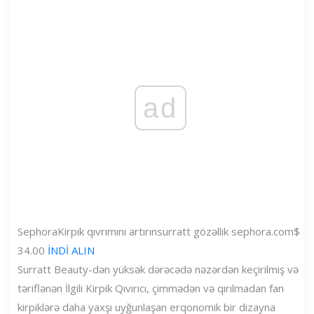
ad
Sephora
Kirpik qıvrımını artırın
surratt gözəllik
sephora.com
$
34.00
İNDİ ALIN
Surratt Beauty-dən yüksək dərəcədə nəzərdən keçirilmiş və
təriflənən İlgili Kirpik Qıvırıcı, çimmədən və qırılmadan fan
kirpiklərə daha yaxşı uyğunlaşan erqonomik bir dizayna