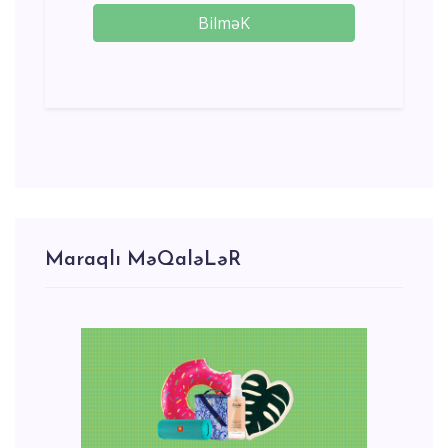
BilməK
Maraqlı MəQaləLəR