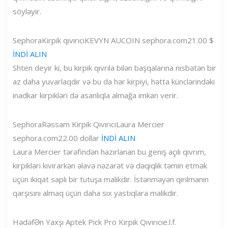
söyləyir.
Sephora
Kirpik qıvırıcı
KEVYN AUCOIN
sephora.com
21.00 $
İNDİ ALIN
Shten deyir ki, bu kirpik qıvrıla bilən başqalarına nisbətən bir
az daha yuvarlaqdır və bu da hər kirpiyi, hətta künclərindəki
inadkar kirpikləri də asanlıqla almağa imkan verir.
Sephora
Rəssam Kirpik Qıvırıcı
Laura Mercier
sephora.com
22.00 dollar
İNDİ ALIN
Laura Mercier tərəfindən hazırlanan bu geniş açılı qıvrım,
kirpikləri kıvırarkən əlavə nəzarət və dəqiqlik təmin etmək
üçün ikiqat saplı bir tutuşa malikdir. İstənməyən qırılmanın
qarşısını almaq üçün daha sıx yastıqlara malikdir.
Hədəf
Ən Yaxşı Aptek Pick Pro Kirpik Qıvırıcı
e.l.f.