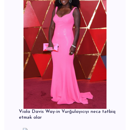
Viola Davis Way-in Vurğulayıcıyı necə tətbiq
etmək olar