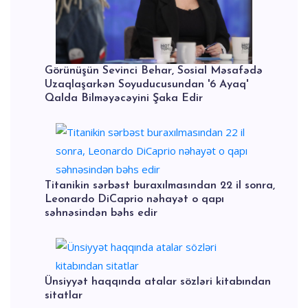
Görünüşün Sevinci Behar, Sosial Məsafədə
Uzaqlaşarkən Soyuducusundan '6 Ayaq'
Qalda Bilməyəcəyini Şaka Edir
Titanikin sərbəst buraxılmasından 22 il sonra,
Leonardo DiCaprio nəhayət o qapı
səhnəsindən bəhs edir
Ünsiyyət haqqında atalar sözləri kitabından
sitatlar