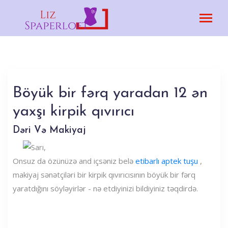
Böyük bir fərq yaradan 12 ən
yaxşı kirpik qıvırıcı
Dəri Və Makiyaj
Onsuz da özünüzə and içsəniz belə
etibarlı aptek tuşu
,
makiyaj sənətçiləri bir kirpik qıvırıcısının böyük bir fərq
yaratdığını söyləyirlər - nə etdiyinizi bildiyiniz təqdirdə.