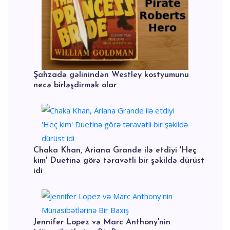
Şahzadə gəlinindən Westley kostyumunu
necə birləşdirmək olar
Chaka Khan, Ariana Grande ilə etdiyi 'Heç
kim' Duetinə görə təravətli bir şəkildə dürüst
idi
Jennifer Lopez və Marc Anthony'nin