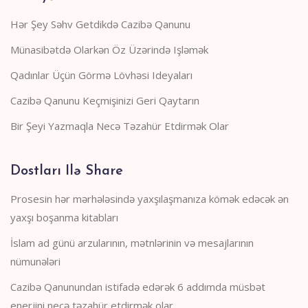
Hər Şey Səhv Getdikdə Cazibə Qanunu
Münasibətdə Olarkən Öz Üzərində Işləmək
Qadınlar Üçün Görmə Lövhəsi Ideyaları
Cazibə Qanunu Keçmişinizi Geri Qaytarın
Bir Şeyi Yazmaqla Necə Təzahür Etdirmək Olar
Dostları Ilə Share
Prosesin hər mərhələsində yaxşılaşmanıza kömək edəcək ən
yaxşı boşanma kitabları
İslam ad günü arzularının, mətnlərinin və mesajlarının
nümunələri
Cazibə Qanunundan istifadə edərək 6 addımda müsbət
enerjini necə təzahür etdirmək olar