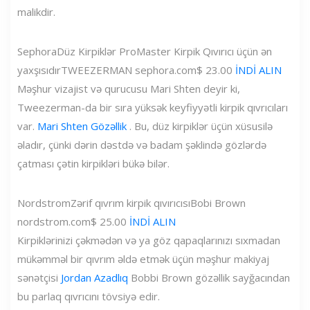
malikdir.
Sephora
Düz Kirpiklər ProMaster Kirpik Qıvırıcı üçün ən
yaxşısıdır
TWEEZERMAN
sephora.com
$ 23.00
İNDİ ALIN
Məşhur vizajist və qurucusu Mari Shten deyir ki,
Tweezerman-da bir sıra yüksək keyfiyyətli kirpik qıvrıcıları
var.
Mari Shten Gözəllik
. Bu, düz kirpiklər üçün xüsusilə
əladır, çünki dərin dəstdə və badam şəklində gözlərdə
çatması çətin kirpikləri bükə bilər.
Nordstrom
Zərif qıvrım kirpik qıvırıcısı
Bobi Brown
nordstrom.com
$ 25.00
İNDİ ALIN
Kirpiklərinizi çəkmədən və ya göz qapaqlarınızı sıxmadan
mükəmməl bir qıvrım əldə etmək üçün məşhur makiyaj
sənətçisi
Jordan Azadlıq
Bobbi Brown gözəllik sayğacından
bu parlaq qıvrıcını tövsiyə edir.