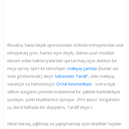
Əvvəlcə, hansı kirpik qıvırıcısından istifadə etməyinizdən asılı
olmayaraq (yox, hamısı eyni deyil), daima uzun müddət
davam edən bakteriyalardan qurtarmaq üçün alətinizi bir
neçə sprey spirt ilə təmizləyin.
makiyaj çantası
(bunlar axı
sizin gözlərinizdir) deyir
Sebastien Tardif
, ünlü makiyaj
sənətçisi və həmtəsisçisi
Örtük kosmetikası
. Sonra kiçik
silikon süngərin yerində mükəmməl bir şəkildə bərkidildiyini
yoxlayın, çünki kirpiklərinizi qoruyur. (Pro ipucu: Süngərinizi
üç-dörd həftədə bir dəyişdirin, Tardif deyir.)
İdeal olaraq, yığılmaq və yapışmamaq üçün kirpikləri tuşdan