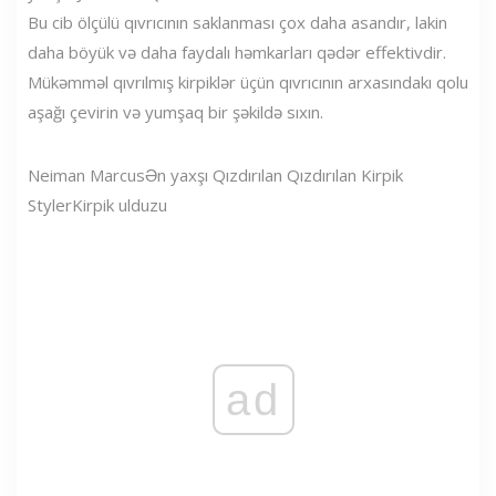
Bu cib ölçülü qıvrıcının saklanması çox daha asandır, lakin
daha böyük və daha faydalı həmkarları qədər effektivdir.
Mükəmməl qıvrılmış kirpiklər üçün qıvrıcının arxasındakı qolu
aşağı çevirin və yumşaq bir şəkildə sıxın.
Neiman Marcus
Ən yaxşı Qızdırılan Qızdırılan Kirpik
Styler
Kirpik ulduzu
ad