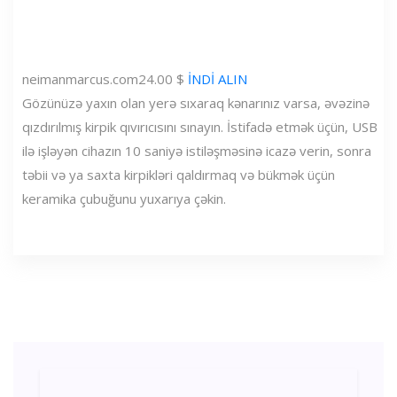
neimanmarcus.com
24.00 $
İNDİ ALIN
Gözünüzə yaxın olan yerə sıxaraq kənarınız varsa, əvəzinə
qızdırılmış kirpik qıvırıcısını sınayın. İstifadə etmək üçün, USB
ilə işləyən cihazın 10 saniyə istiləşməsinə icazə verin, sonra
təbii və ya saxta kirpikləri qaldırmaq və bükmək üçün
keramika çubuğunu yuxarıya çəkin.