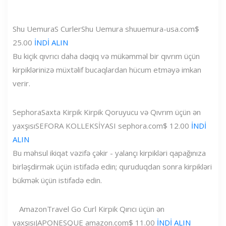
Shu Uemura
S Curler
Shu Uemura
shuuemura-usa.com
$
25.00
İNDİ ALIN
Bu kiçik qıvrıcı daha dəqiq və mükəmməl bir qıvrım üçün
kirpiklərinizə müxtəlif bucaqlardan hücum etməyə imkan
verir.
Sephora
Saxta Kirpik Kirpik Qoruyucu və Qıvrım üçün ən
yaxşısı
SEFORA KOLLEKSİYASI
sephora.com
$ 12.00
İNDİ
ALIN
Bu məhsul ikiqat vəzifə çəkir - yalançı kirpikləri qapağınıza
birləşdirmək üçün istifadə edin; quruduqdan sonra kirpikləri
bükmək üçün istifadə edin.
Amazon
Travel Go Curl Kirpik Qırıcı üçün ən
yaxşısı
JAPONESQUE
amazon.com
$ 11.00
İNDİ ALIN