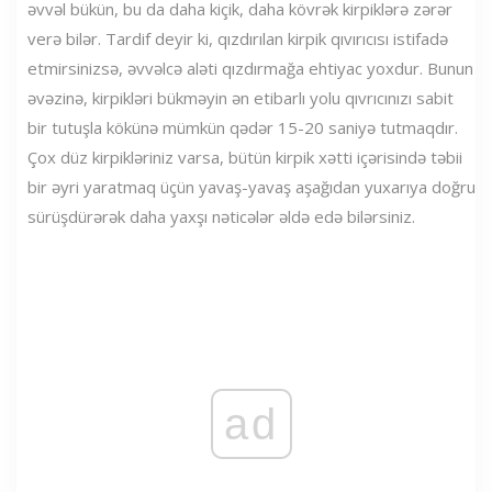
əvvəl bükün, bu da daha kiçik, daha kövrək kirpiklərə zərər
verə bilər. Tardif deyir ki, qızdırılan kirpik qıvırıcısı istifadə
etmirsinizsə, əvvəlcə aləti qızdırmağa ehtiyac yoxdur. Bunun
əvəzinə, kirpikləri bükməyin ən etibarlı yolu qıvrıcınızı sabit
bir tutuşla kökünə mümkün qədər 15-20 saniyə tutmaqdır.
Çox düz kirpikləriniz varsa, bütün kirpik xətti içərisində təbii
bir əyri yaratmaq üçün yavaş-yavaş aşağıdan yuxarıya doğru
sürüşdürərək daha yaxşı nəticələr əldə edə bilərsiniz.
ad