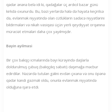
qədər ənənə belə idi ki, qadağalar üç ardıcıl bazar günü
kirkdə oxunurdu. Bu, bəzi yerlərdə hələ də həyata keçirilsə
də, evlənmək niyyətində olan cütlüklərin sadəcə niyyətlərini
bildirmələri və nikah vəsiqəsi üçün yerli qeydiyyat orqanına
müraciət etmələri daha çox yayılmışdır.
Bəyin əyilməsi
Bir çox balıqçı icmalarında bəyi kürəyində daşlarla
doldurulmuş çubuq (balıqçılıq səbəti) daşımağa məcbur
edirdilər. Nəzərdə tutulan gəlini evdən çıxana və onu öpənə
qədər kəndi gəzməli oldu, onunla evlənmək niyyətində
olduğuna işarə etdi.