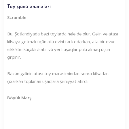
Toy günü ənənələri
Scramble
Bu, Şotlandiyada bəzi toylarda hələ də olur. Gəlin və atası
kilsəyə getmək üçün ailə evini tərk edərkən, ata bir ovuc
sikkələri küçələrə atır və yerli uşaqlar pulu almaq üçün
çırpınır.
Bəzən gəlinin atası toy mərasimindən sonra kilsədən
çıxarkən toplanan uşaqlara şirniyyat atırdı.
Böyük Marş