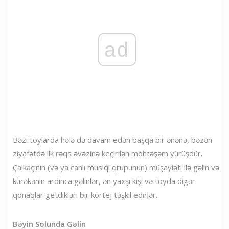
ad
Bəzi toylarda hələ də davam edən başqa bir ənənə, bəzən
ziyafətdə ilk rəqs əvəzinə keçirilən möhtəşəm yürüşdür.
Çalkaçının (və ya canlı musiqi qrupunun) müşayiəti ilə gəlin və
kürəkənin ardınca gəlinlər, ən yaxşı kişi və toyda digər
qonaqlar getdikləri bir kortej təşkil edirlər.
Bəyin Solunda Gəlin