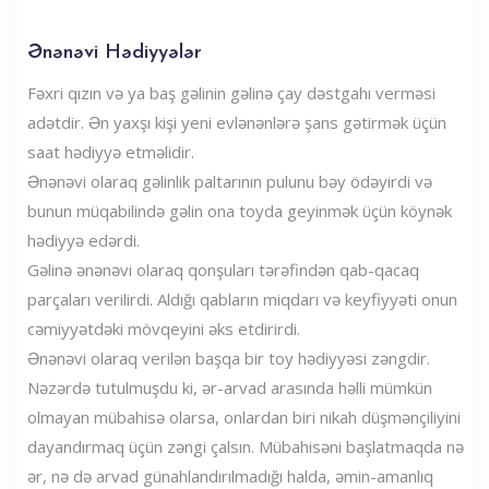
Ənənəvi Hədiyyələr
Fəxri qızın və ya baş gəlinin gəlinə çay dəstgahı verməsi
adətdir. Ən yaxşı kişi yeni evlənənlərə şans gətirmək üçün
saat hədiyyə etməlidir.
Ənənəvi olaraq gəlinlik paltarının pulunu bəy ödəyirdi və
bunun müqabilində gəlin ona toyda geyinmək üçün köynək
hədiyyə edərdi.
Gəlinə ənənəvi olaraq qonşuları tərəfindən qab-qacaq
parçaları verilirdi. Aldığı qabların miqdarı və keyfiyyəti onun
cəmiyyətdəki mövqeyini əks etdirirdi.
Ənənəvi olaraq verilən başqa bir toy hədiyyəsi zəngdir.
Nəzərdə tutulmuşdu ki, ər-arvad arasında həlli mümkün
olmayan mübahisə olarsa, onlardan biri nikah düşmənçiliyini
dayandırmaq üçün zəngi çalsın. Mübahisəni başlatmaqda nə
ər, nə də arvad günahlandırılmadığı halda, əmin-amanlıq