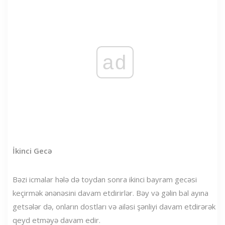
ad
İkinci Gecə
Bəzi icmalar hələ də toydan sonra ikinci bayram gecəsi
keçirmək ənənəsini davam etdirirlər. Bəy və gəlin bal ayına
getsələr də, onların dostları və ailəsi şənliyi davam etdirərək
qeyd etməyə davam edir.