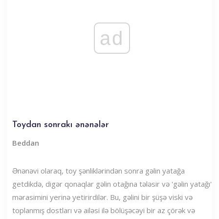
ad
Toydan sonrakı ənənələr
Beddan
Ənənəvi olaraq, toy şənliklərindən sonra gəlin yatağa
getdikdə, digər qonaqlar gəlin otağına tələsir və 'gəlin yatağı'
mərasimini yerinə yetirirdilər. Bu, gəlini bir şüşə viski və
toplanmış dostları və ailəsi ilə bölüşəcəyi bir az çörək və