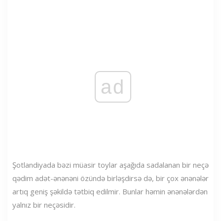
ad
Şotlandiyada bəzi müasir toylar aşağıda sadalanan bir neçə
qədim adət-ənənəni özündə birləşdirsə də, bir çox ənənələr
artıq geniş şəkildə tətbiq edilmir. Bunlar həmin ənənələrdən
yalnız bir neçəsidir.