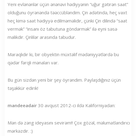
Yeni evlənənlər üçün ənənəvi hədiyyənin “uğur gətirən saat”
olduğunu öyrənəndə təəccübləndim. Çin adətində, heç vaxt
heç kimə saat hədiyyə edilməməlidir, çünki Çin dilində “saat
vermək” “insanı öz tabutuna göndərmək” ilə eyni səsə
malikdir. Çinlilər arasında tabudur.
Maraqlıdır ki, bir obyektin müxtəlif mədəniyyətlərdə bu
qədər fərqli mənaları var.
Bu gün sizdən yeni bir şey öyrəndim. Paylaşdığınız üçün
təşəkkür edirik!
mandeeadair
30 avqust 2012-ci ildə Kaliforniyadan:
Mən də zəng ideyasını sevirəm!! Çox gözəl, məlumatlandırıcı
mərkəzdir. :)