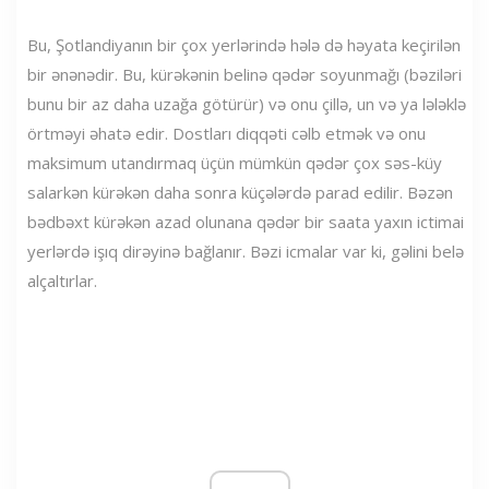
Bu, Şotlandiyanın bir çox yerlərində hələ də həyata keçirilən
bir ənənədir. Bu, kürəkənin belinə qədər soyunmağı (bəziləri
bunu bir az daha uzağa götürür) və onu çillə, un və ya lələklə
örtməyi əhatə edir. Dostları diqqəti cəlb etmək və onu
maksimum utandırmaq üçün mümkün qədər çox səs-küy
salarkən kürəkən daha sonra küçələrdə parad edilir. Bəzən
bədbəxt kürəkən azad olunana qədər bir saata yaxın ictimai
yerlərdə işıq dirəyinə bağlanır. Bəzi icmalar var ki, gəlini belə
alçaltırlar.