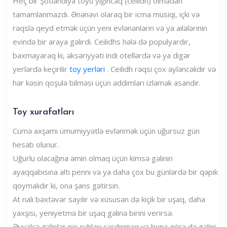
Heç bir Şotlandiya toyu yığıncaq (ceilidh) olmadan
tamamlanmazdı. Ənənəvi olaraq bir icma musiqi, içki və
rəqslə qeyd etmək üçün yeni evlənənlərin və ya ailələrinin
evində bir araya gəlirdi. Ceilidhs hələ də populyardır,
baxmayaraq ki, əksəriyyəti indi otellərdə və ya digər
yerlərdə keçirilir
toy yerləri
. Ceilidh rəqsi çox əyləncəlidir və
hər kəsin qoşula bilməsi üçün addımları izləmək asandır.
Toy xurafatları
Cümə axşamı ümumiyyətlə evlənmək üçün uğursuz gün
hesab olunur.
Uğurlu olacağına əmin olmaq üçün kimsə gəlinin
ayaqqabısına altı penni və ya daha çox bu günlərdə bir qəpik
qoymalıdır ki, ona şans gətirsin.
At nalı bəxtəvər sayılır və xüsusən də kiçik bir uşaq, daha
yaxşısı, yeniyetmə bir uşaq gəlinə birini verirsə.
Əvvəlcə gəlinlər pis ruhları çaşdırmaq və buna görə də gəlini