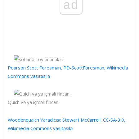
ad
Pearson Scott Foresman, PD-ScottForesman, Wikimedia
Commons vasitəsilə
Quich və ya içməli fincan.
Woodenquaich Yaradıcısı: Stewart McCarroll, CC-SA-3.0,
Wikimedia Commons vasitəsilə