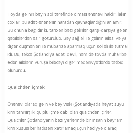
Toyda gəlinin bəyin sol tərəfində olması ənənəvi haldır, lakin
çoxları bu adət-ənənənin haradan qaynaqlandığını anlamır.
Bu onunla bağlıdır ki, tarixən bəzi gəlinlər qarşı-qarşıya gələn
qəbilələrdən əsir götürülüb. Bəy sağ əli ilə gəlinin ailəsi və ya
digər düşmənləri ilə mübarizə aparmaq üçün sol əli ilə tutmalı
idi. Bu, təkcə Şotlandiya adəti deyil, həm də toyda müharibə
edən ailələrin vuruşa biləcəyi digər mədəniyyətlərdə tətbiq
olunurdu.
Quaichdən içmək
Ənənəvi olaraq gəlin və bəy viski (Şotlandiyada həyat suyu
kimi tanınır) iki qulplu içmə qabı olan quaichdən içirlər,
Quaichlər Şotlandiyanın bəzi yerlərində bir insanın bayramı
kimi xüsusi bir hadisəni xatırlamaq üçün hədiyyə olaraq