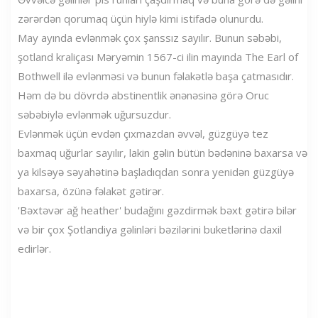
zərərdən qorumaq üçün hiylə kimi istifadə olunurdu.
May ayında evlənmək çox şanssız sayılır. Bunun səbəbi,
şotland kraliçası Məryəmin 1567-ci ilin mayında The Earl of
Bothwell ilə evlənməsi və bunun fəlakətlə başa çatmasıdır.
Həm də bu dövrdə abstinentlik ənənəsinə görə Oruc
səbəbiylə evlənmək uğursuzdur.
Evlənmək üçün evdən çıxmazdan əvvəl, güzgüyə tez
baxmaq uğurlar sayılır, lakin gəlin bütün bədəninə baxarsa və
ya kilsəyə səyahətinə başladıqdan sonra yenidən güzgüyə
baxarsa, özünə fəlakət gətirər.
'Bəxtəvər ağ heather' budağını gəzdirmək bəxt gətirə bilər
və bir çox Şotlandiya gəlinləri bəzilərini buketlərinə daxil
edirlər.