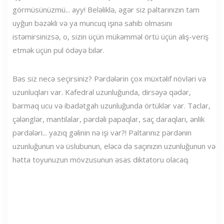
görmüsünüzmü... ayy! Beləliklə, əgər siz paltarınızın tam
uyğun bəzəkli və ya muncuq işinə sahib olmasını
istəmirsinizsə, o, sizin üçün mükəmməl örtü üçün alış-veriş
etmək üçün pul ödəyə bilər.
Bəs siz necə seçirsiniz? Pərdələrin çox müxtəlif növləri və
uzunluqları var. Kafedral uzunluğunda, dirsəyə qədər,
barmaq ucu və ibadətgah uzunluğunda örtüklər var. Taclar,
çələnglər, mantilalar, pərdəli papaqlar, saç daraqları, ənlik
pərdələri... yazıq gəlinin nə işi var?! Paltarınız pərdənin
uzunluğunun və üslubunun, eləcə də saçınızın uzunluğunun və
hətta toyunuzun mövzusunun əsas diktatoru olacaq.