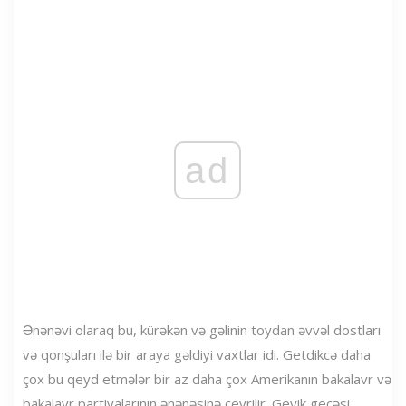
ad
Ənənəvi olaraq bu, kürəkən və gəlinin toydan əvvəl dostları
və qonşuları ilə bir araya gəldiyi vaxtlar idi. Getdikcə daha
çox bu qeyd etmələr bir az daha çox Amerikanın bakalavr və
bakalavr partiyalarının ənənəsinə çevrilir. Geyik gecəsi