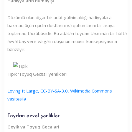
Hədiyyələrin nümayişi
Dözümlü olan digər bir adət gəlinin aldığı hədiyyələrə
baxmaq üçün qadın dostlarını və qohumlarını bir araya
toplamaq təcrübəsidir. Bu adətən toydan təxminən bir həftə
əvvəl baş verir və gəlin duşunun müasir konsepsiyasına
bənzəyir.
Tipik 'Toyuq Gecəsi' yenilikləri
Loving It Large, CC-BY-SA-3.0, Wikimedia Commons
vasitəsilə
Toydan əvvəl şənliklər
Geyik və Toyuq Gecələri