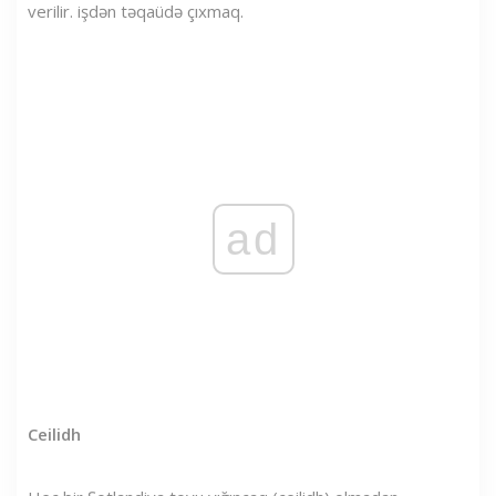
verilir. işdən təqaüdə çıxmaq.
ad
Ceilidh