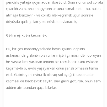
pendirlə yatağa qoymaqdan ibarət idi. Sonra onun sol corabı
çıxarıldı və o, onu sol çiyninin üstünə atmalı oldu - bu, buket
atmağa bənzəyir - və corabı ələ keçirmək üçün sonrakı
döyüşdə qalib gələn şəxs növbəti evlənəcək,
Gəlini eşikdən keçirmək
Bu, bir çox mədəniyyətlərdə bəyin gəlinini qapının
astanasında gizlənən pis ruhların içəri girməsindən qoruyan
bir vasitə kimi yaranan ümumi bir təcrübədir. Onu eşikdən
keçirməklə o, evdə yaşayarkən onun şanslı olmasını təmin
etdi. Gəlinin yeni evinə ilk olaraq sol ayağı ilə astanadan
keçməsi də bədbəxtlik sayılır. Bəy gəlini götürsə, onun səhv
addım atmasından qaça bilərlər.