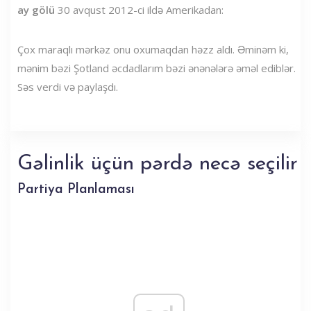
ay gölü
30 avqust 2012-ci ildə Amerikadan:
Çox maraqlı mərkəz onu oxumaqdan həzz aldı. Əminəm ki,
mənim bəzi Şotland əcdadlarım bəzi ənənələrə əməl ediblər.
Səs verdi və paylaşdı.
Gəlinlik üçün pərdə necə seçilir
Partiya Planlaması