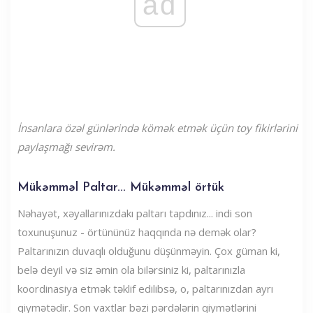
ad
İnsanlara özəl günlərində kömək etmək üçün toy fikirlərini
paylaşmağı sevirəm.
Mükəmməl Paltar... Mükəmməl örtük
Nəhayət, xəyallarınızdakı paltarı tapdınız... indi son
toxunuşunuz - örtününüz haqqında nə demək olar?
Paltarınızın duvaqlı olduğunu düşünməyin. Çox güman ki,
belə deyil və siz əmin ola bilərsiniz ki, paltarınızla
koordinasiya etmək təklif edilibsə, o, paltarınızdan ayrı
qiymətədir. Son vaxtlar bəzi pərdələrin qiymətlərini