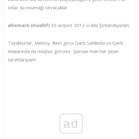
onlar da oxumağı sevəcəklər.
alliemacb (müəllif)
30 avqust 2012-ci ildə Şotlandiyadan:
Təşəkkürlər, Melovy. İkinci gecə Qərb Sahilində və Qərb
Adalarında da məşhur görünür. Şəxsən mən hər şeyin
tərəfdarıyam!
ad