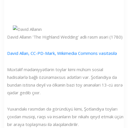
David Allanın 'The Highland Wedding' adlı rəsm əsəri (1780)
David Allan, CC-PD-Mark, Wikimedia Commons vasitəsilə
Müxtəlif mədəniyyətlərin toylar kimi mühüm sosial
hadisələrlə bağlı özünəməxsus adətləri var. Şotlandiya da
bundan istisna deyil və ölkənin bəzi toy ənənələri 13-cü əsrə
qədər gedib çıxır.
Yuxarıdakı rəsmdən də göründüyü kimi, Şotlandiya toyları
çoxdan musiqi, rəqs və insanların bir nikahı qeyd etmək üçün
bir araya toplaşması ilə əlaqələndirilir.