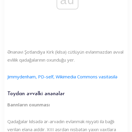
ad
Ənənəvi Şotlandiya Kirk (kilsə) cütlüyün evlənməzdən əvvəl
evlilik qadağalarının oxunduğu yer.
Jimmydenham, PD-self, Wikimedia Commons vasitəsilə
Toydan əvvəlki ənənələr
Bannların oxunması
Qadağalar kilsədə ər-arvadın evlənmək niyyəti ilə bağlı
verilən elana aiddir. XIII əsrdən nisbətən yaxın vaxtlara