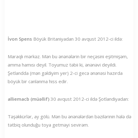
İvon Spens
Böyük Britaniyadan 30 avqust 2012-ci ildə:
Maraqlı mərkəz. Mən bu ənənələrin bir neçəsini eşitmişəm,
amma hamısı deyil. Toyumuz təbii ki, ənənəvi deyildi.
Şetlandda (mən gəldiyim yer) 2-ci gecə ənənəsi hazırda
böyük bir canlanma hiss edir.
alliemacb (müəllif)
30 avqust 2012-ci ildə Şotlandiyadan:
Təşəkkürlər, ay gölü. Mən bu ənənələrdən bəzilərinin hələ də
tətbiq olunduğu toya getməyi sevirəm.