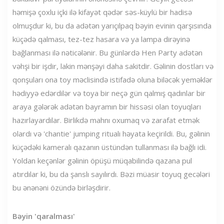
həmişə çoxlu içki ilə kifayət qədər səs-küylü bir hadisə
olmuşdur ki, bu da adətən yarıçılpaq bəyin evinin qarşısında
küçədə qalması, tez-tez hasara və ya lampa dirəyinə
bağlanması ilə nəticələnir. Bu günlərdə Hen Party adətən
vəhşi bir işdir, lakin mənşəyi daha sakitdir. Gəlinin dostları və
qonşuları ona toy məclisində istifadə oluna biləcək yeməklər
hədiyyə edərdilər və toya bir neçə gün qalmış qadınlar bir
araya gələrək adətən bayramın bir hissəsi olan toyuqları
hazırlayardılar. Birlikdə mahnı oxumaq və zarafat etmək
olardı və 'chantie' jumping ritualı həyata keçirildi. Bu, gəlinin
küçədəki kameralı qazanın üstündən tullanması ilə bağlı idi.
Yoldan keçənlər gəlinin öpüşü müqabilində qazana pul
atırdılar ki, bu da şanslı sayılırdı. Bəzi müasir toyuq gecələri
bu ənənəni özündə birləşdirir.
Bəyin 'qaralması'