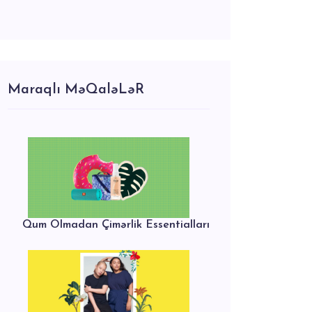
Maraqlı MəQaləLəR
Qum Olmadan Çimərlik Essentialları