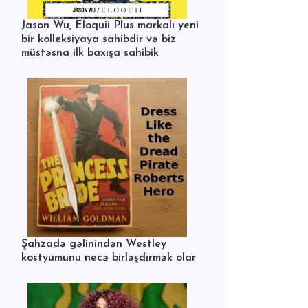
Jason Wu, Eloquii Plus markalı yeni
bir kolleksiyaya sahibdir və biz
müstəsna ilk baxışa sahibik
Şahzadə gəlinindən Westley
kostyumunu necə birləşdirmək olar