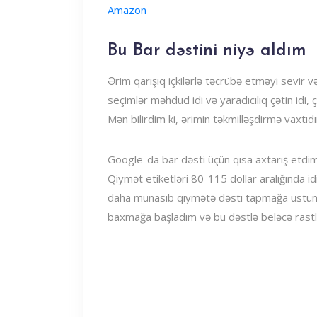
Amazon
Bu Bar dəstini niyə aldım
Ərim qarışıq içkilərlə təcrübə etməyi sevir
seçimlər məhdud idi və yaradıcılıq çətin idi, ç
Mən bilirdim ki, ərimin təkmilləşdirmə vaxtıdı
Google-da bar dəsti üçün qısa axtarış etdi
Qiymət etiketləri 80-115 dollar aralığında idi
daha münasib qiymətə dəsti tapmağa üstünlü
baxmağa başladım və bu dəstlə beləcə rastla