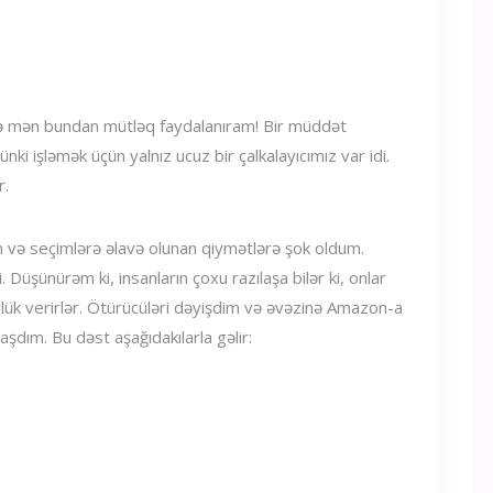
 və mən bundan mütləq faydalanıram! Bir müddət
ünki işləmək üçün yalnız ucuz bir çalkalayıcımız var idi.
r.
m və seçimlərə əlavə olunan qiymətlərə şok oldum.
. Düşünürəm ki, insanların çoxu razılaşa bilər ki, onlar
k verirlər. Ötürücüləri dəyişdim və əvəzinə Amazon-a
şdım. Bu dəst aşağıdakılarla gəlir: