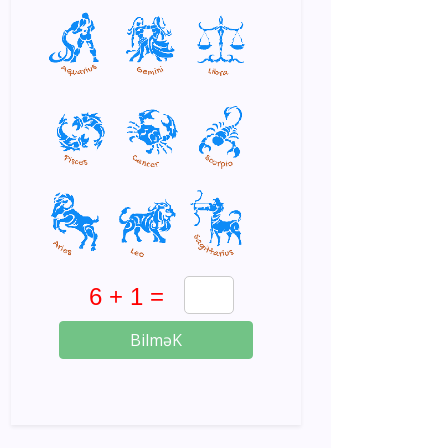
BilməK