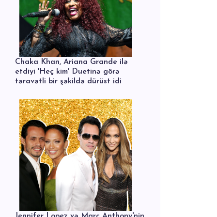
Chaka Khan, Ariana Grande ilə
etdiyi 'Heç kim' Duetinə görə
təravətli bir şəkildə dürüst idi
Jennifer Lopez və Marc Anthony'nin