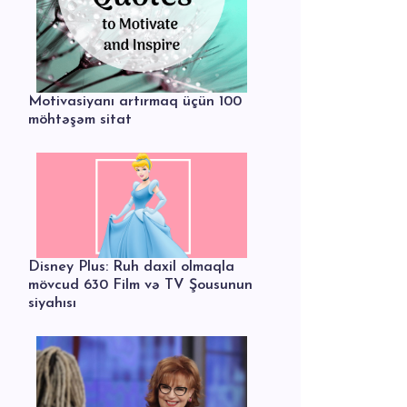
Motivasiyanı artırmaq üçün 100
möhtəşəm sitat
Disney Plus: Ruh daxil olmaqla
mövcud 630 Film və TV Şousunun
siyahısı