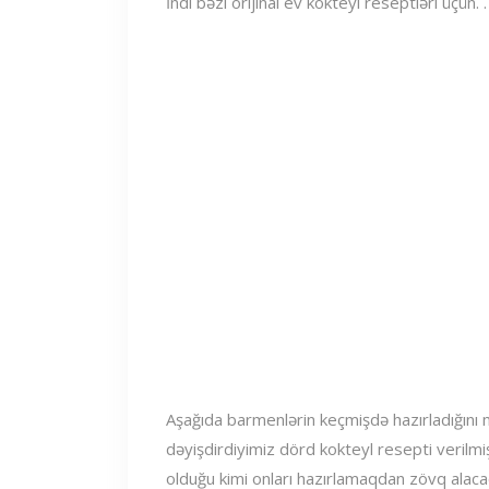
İndi bəzi orijinal ev kokteyl reseptləri üçün. . 
Aşağıda barmenlərin keçmişdə hazırladığın
dəyişdirdiyimiz dörd kokteyl resepti verilmiş
olduğu kimi onları hazırlamaqdan zövq alaca