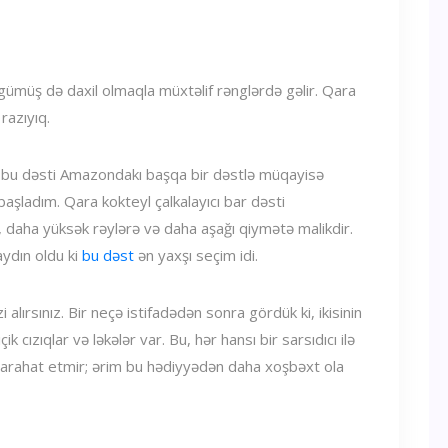
gümüş də daxil olmaqla müxtəlif rənglərdə gəlir. Qara
razıyıq.
n bu dəsti Amazondakı başqa bir dəstlə müqayisə
başladım. Qara kokteyl çalkalayıcı bar dəsti
 daha yüksək rəylərə və daha aşağı qiymətə malikdir.
ydın oldu ki
bu dəst
ən yaxşı seçim idi.
i alırsınız. Bir neçə istifadədən sonra gördük ki, ikisinin
k cızıqlar və ləkələr var. Bu, hər hansı bir sarsıdıcı ilə
ç narahat etmir; ərim bu hədiyyədən daha xoşbəxt ola