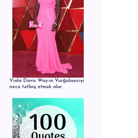
Viola Davis Way-in Vurğulayıcıyı
necə tətbiq etmək olar