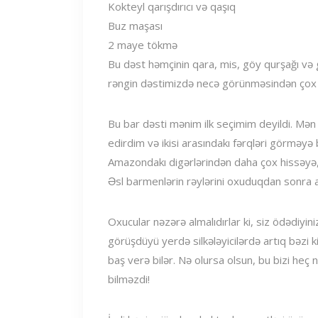
Kokteyl qarışdırıcı və qaşıq
Buz maşası
2 maye tökmə
Bu dəst həmçinin qara, mis, göy qurşağı və 
rəngin dəstimizdə necə görünməsindən çox 
Bu bar dəsti mənim ilk seçimim deyildi. Mə
edirdim və ikisi arasındakı fərqləri görməyə 
Amazondakı digərlərindən daha çox hissəyə,
Əsl barmenlərin rəylərini oxuduqdan sonra a
Oxucular nəzərə almalıdırlar ki, siz ödədiyiniz
görüşdüyü yerdə silkələyicilərdə artıq bəzi kiçi
baş verə bilər. Nə olursa olsun, bu bizi he
bilməzdi!