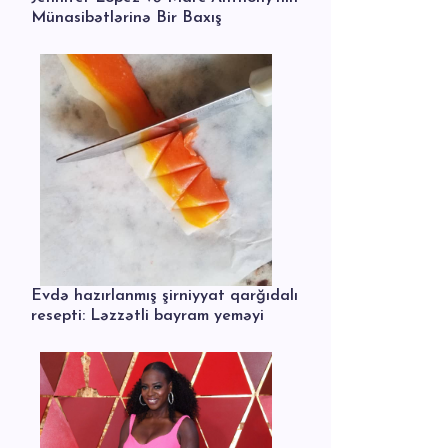
Münasibətlərinə Bir Baxış
Evdə hazırlanmış şirniyyat qarğıdalı
resepti: Ləzzətli bayram yeməyi