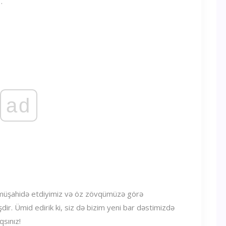
.
ad
ı müşahidə etdiyimiz və öz zövqümüzə görə
dir. Ümid edirik ki, siz də bizim yeni bar dəstimizdə
qsınız!