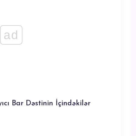
ad
ıcı Bar Dəstinin İçindəkilər