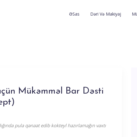
ƏSas
Dəri Və Makiyaj
Mü
 üçün Mükəmməl Bar Dəsti
ept)
lığında pula qənaət edib kokteyl hazırlamağın vaxtı