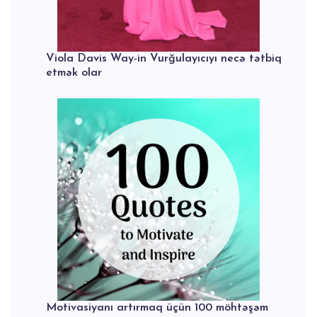
Viola Davis Way-in Vurğulayıcıyı necə tətbiq
etmək olar
Motivasiyanı artırmaq üçün 100 möhtəşəm