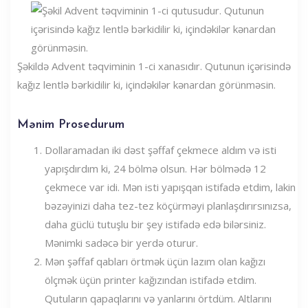
Şəkildə Advent təqviminin 1-ci xanasıdır. Qutunun içərisində
kağız lentlə bərkidilir ki, içindəkilər kənardan görünməsin.
Mənim Prosedurum
Dollaramadan iki dəst şəffaf çekmece aldım və isti
yapışdırdım ki, 24 bölmə olsun. Hər bölmədə 12
çekmece var idi. Mən isti yapışqan istifadə etdim, lakin
bəzəyinizi daha tez-tez köçürməyi planlaşdırırsınızsa,
daha güclü tutuşlu bir şey istifadə edə bilərsiniz.
Mənimki sadəcə bir yerdə oturur.
Mən şəffaf qabları örtmək üçün lazım olan kağızı
ölçmək üçün printer kağızından istifadə etdim.
Qutuların qapaqlarını və yanlarını örtdüm. Altlarını