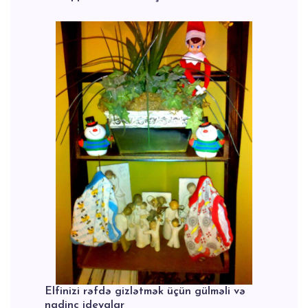
Elfinizi rəfdə gizlətmək üçün gülməli və
nadinc ideyalar