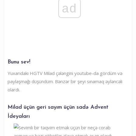
ad
Bunu sev!
Yuxarıdakı HGTV Milad çələngini youtube-da gördüm və
paylaşmağı düşündüm. Bənzər bir şeyi sınamaq əyləncəli
olardı.
Milad üçün geri sayım üçün sadə Advent
İdeyaları