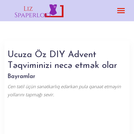
Ucuza Öz DIY Advent
Təqviminizi necə etmək olar
Bayramlar
Cen tətil üçün sənətkarlıq edərkən pula qənaət etməyin
yollarını tapmağı sevir.