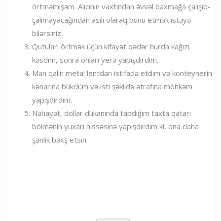
örtməmişəm. Alıcının vaxtından əvvəl baxmağa çalışıb-
çalımayacağından asılı olaraq bunu etmək istəyə
bilərsiniz.
Qutuları örtmək üçün kifayət qədər hurda kağızı
kəsdim, sonra onları yerə yapışdırdım.
Mən qalın metal lentdən istifadə etdim və konteynerin
kənarına bükdüm və isti şəkildə ətrafına möhkəm
yapışdırdım.
Nəhayət, dollar dükanında tapdığım taxta qatarı
bölmənin yuxarı hissəsinə yapışdırdım ki, ona daha
şənlik bəxş etsin.