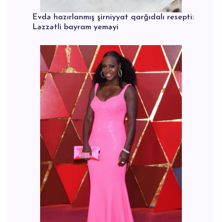
Evdə hazırlanmış şirniyyat qarğıdalı resepti:
Ləzzətli bayram yeməyi