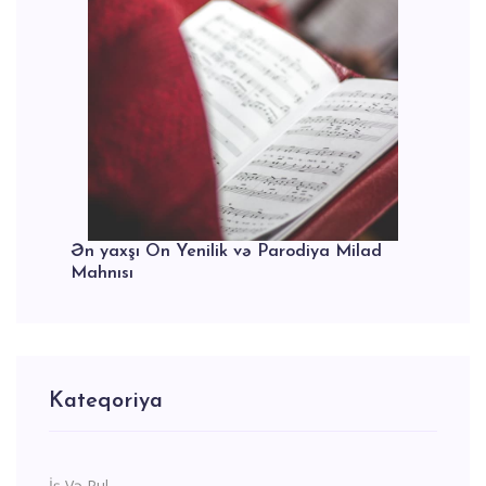
Ən yaxşı On Yenilik və Parodiya Milad
Mahnısı
Kateqoriya
İş Və Pul