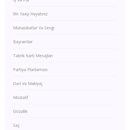
Ən Yaxşı Həyatınız
Münasibətlər Və Sevgi
Bayramlar
Təbrik Kartı Mesajları
Partiya Planlaması
Dəri Və Makiyaj
Müxtəlif
Gözəllik
Saç