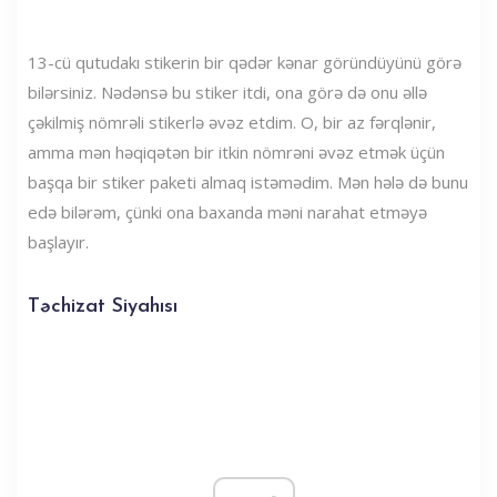
13-cü qutudakı stikerin bir qədər kənar göründüyünü görə
bilərsiniz. Nədənsə bu stiker itdi, ona görə də onu əllə
çəkilmiş nömrəli stikerlə əvəz etdim. O, bir az fərqlənir,
amma mən həqiqətən bir itkin nömrəni əvəz etmək üçün
başqa bir stiker paketi almaq istəmədim. Mən hələ də bunu
edə bilərəm, çünki ona baxanda məni narahat etməyə
başlayır.
Təchizat Siyahısı