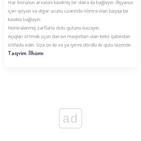
Hər borunun arxasını kəsilmiş bir dairə ilə bağlayın. Əşyanızı
içəri qoyun və digər ucunu üzərində nömrə olan başqa bir
kəsiklə bağlayın.
Nömrələnmiş zərflərlə dolu qutunu bəzəyin.
Açıqları örtmək üçün dairəvi maqnitləri olan keks qabından
istifadə edin. Sizə on iki və ya iyirmi dördlü iki qutu lazımdır.
Təqvim İlhamı
ad