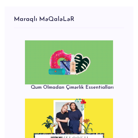
Maraqlı MəQaləLəR
Qum Olmadan Çimərlik Essentialları