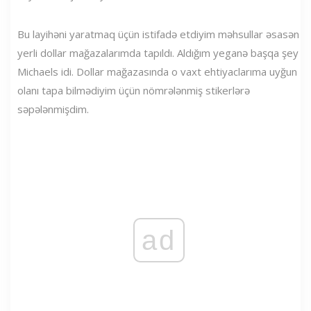
Bu layihəni yaratmaq üçün istifadə etdiyim məhsullar əsasən
yerli dollar mağazalarımda tapıldı. Aldığım yeganə başqa şey
Michaels idi. Dollar mağazasında o vaxt ehtiyaclarıma uyğun
olanı tapa bilmədiyim üçün nömrələnmiş stikerlərə
səpələnmişdim.
ad