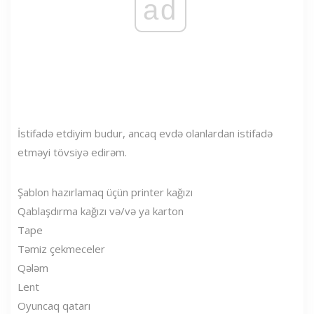
ad
İstifadə etdiyim budur, ancaq evdə olanlardan istifadə
etməyi tövsiyə edirəm.
Şablon hazırlamaq üçün printer kağızı
Qablaşdırma kağızı və/və ya karton
Tape
Təmiz çekmeceler
Qələm
Lent
Oyuncaq qatarı