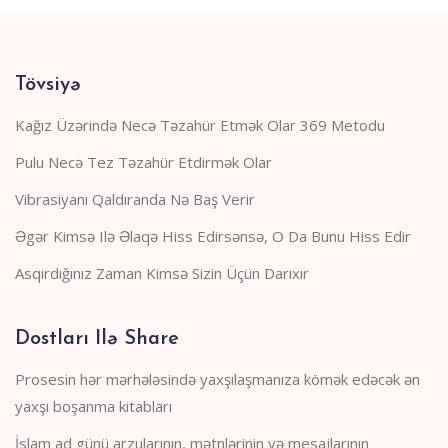
Tövsiyə
Kağız Üzərində Necə Təzahür Etmək Olar 369 Metodu
Pulu Necə Tez Təzahür Etdirmək Olar
Vibrasiyanı Qaldıranda Nə Baş Verir
Əgər Kimsə Ilə Əlaqə Hiss Edirsənsə, O Da Bunu Hiss Edir
Asqırdığınız Zaman Kimsə Sizin Üçün Darıxır
Dostları Ilə Share
Prosesin hər mərhələsində yaxşılaşmanıza kömək edəcək ən
yaxşı boşanma kitabları
İslam ad günü arzularının, mətnlərinin və mesajlarının