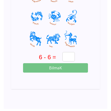
BilməK