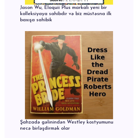
Jason Wu, Eloquii Plus markalı yeni bir
kolleksiyaya sahibdir və biz müstəsna ilk
baxışa sahibik
Şahzadə gəlinindən Westley kostyumunu
necə birləşdirmək olar