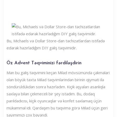
Bu, Michaels və Dollar Store-dan təchizatlardan istifadə
edərək hazırladığım DIY gəliş təqvimidir.
Öz Advent Təqviminizi fərdiləşdirin
Mən bu gəliş təqvimini keçən Milad mövsümündə çəkmələri
olan böyük taxta Milad təqvimlərindən birinin qiyməti ilə
söndürüldükdən sonra hazırladım. Kiçik əşyaları asanlıqla
saxlaya bilən çekmeceli bir şey istədim. Bu, dodaq
parıldadıcısı, kiçik oyuncaqlar və konfet saxlamaq üçün
mükəmməl idi. Qardaşım bu təqvimə görə Milad üçün geri
sayımımızı çox bəyəndi.