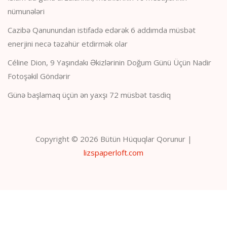
nümunələri
Cazibə Qanunundan istifadə edərək 6 addımda müsbət
enerjini necə təzahür etdirmək olar
Céline Dion, 9 Yaşındakı Əkizlərinin Doğum Günü Üçün Nadir
Fotoşəkil Göndərir
Günə başlamaq üçün ən yaxşı 72 müsbət təsdiq
Copyright © 2026 Bütün Hüquqlar Qorunur |
lizspaperloft.com