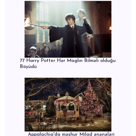
77 Harry Potter Hər Maglın Bilməli olduğu
Böyüdü
Appalachia'da məşhur Milad ənənələri