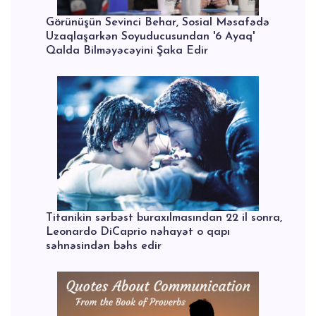
Görünüşün Sevinci Behar, Sosial Məsafədə
Uzaqlaşarkən Soyuducusundan '6 Ayaq'
Qalda Bilməyəcəyini Şaka Edir
Titanikin sərbəst buraxılmasından 22 il sonra,
Leonardo DiCaprio nəhayət o qapı
səhnəsindən bəhs edir