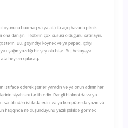
l oyununa baxmaq və ya ailə ilə açıq havada piknik
 ona danışın. Tədbirin çox xüsusi olduğunu xatırlayın.
göstərin. Bu, geyindiyi köynək və ya papaq, içdiyi
 ya uşağın yazdığı bir şey ola bilər. Bu, hekayəyə
 ata heyran qalacaq.
ndən istifadə edərək şeirlər yaradın və ya onun adının hər
ərinin siyahısını tərtib edin. Rəngli bloknotda və ya
əm sənətindən istifadə edin; və ya kompüterdə yazın və
 onun haqqında nə düşündüyünü yazılı şəkildə görmək