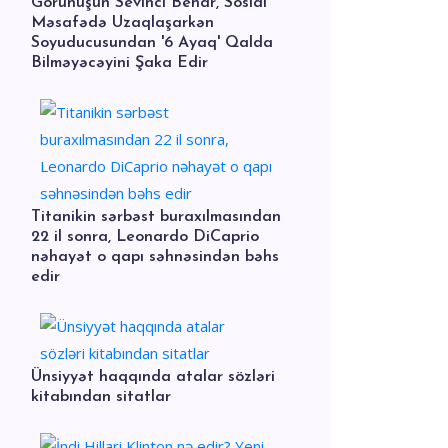
Görünüşün Sevinci Behar, Sosial
Məsafədə Uzaqlaşarkən
Soyuducusundan '6 Ayaq' Qalda
Bilməyəcəyini Şaka Edir
Titanikin sərbəst buraxılmasından
22 il sonra, Leonardo DiCaprio
nəhayət o qapı səhnəsindən bəhs
edir
Ünsiyyət haqqında atalar sözləri
kitabından sitatlar