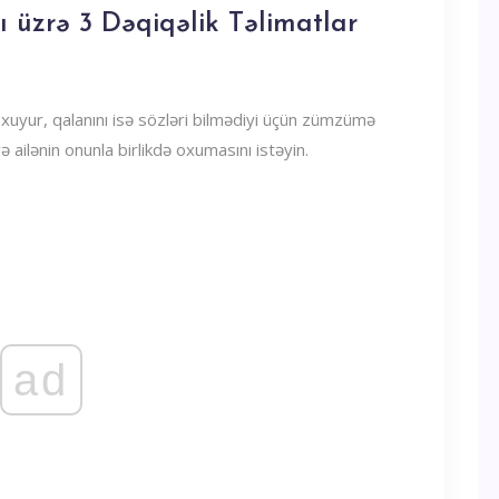
 üzrə 3 Dəqiqəlik Təlimatlar
 oxuyur, qalanını isə sözləri bilmədiyi üçün zümzümə
ə ailənin onunla birlikdə oxumasını istəyin.
ad