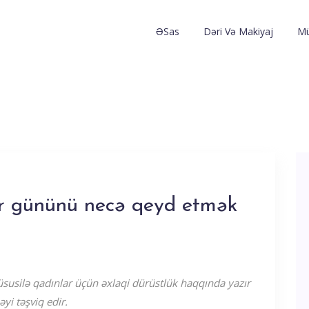
ƏSas
Dəri Və Makiyaj
Mü
ar gününü necə qeyd etmək
xüsusilə qadınlar üçün əxlaqi dürüstlük haqqında yazır
yi təşviq edir.