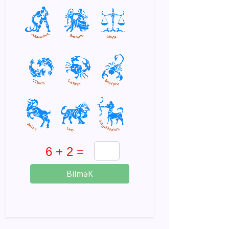
BilməK