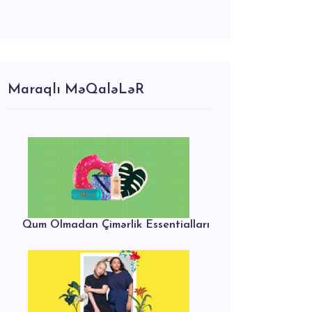
Maraqlı MəQaləLəR
Qum Olmadan Çimərlik Essentialları