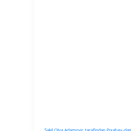
Şəkil Olya Adamoviç tərəfindən Pixabay-da