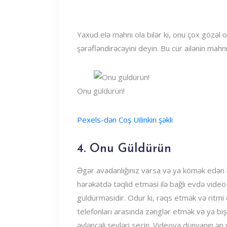
Yaxud elə mahnı ola bilər ki, onu çox gözəl 
şərəfləndirəcəyini deyin. Bu cür ailənin mahn
Onu güldürün!
Pexels-dən Coş Uilinkin şəkli
4. Onu Güldürün
Əgər avadanlığınız varsa və ya kömək edən bi
hərəkətdə təqlid etməsi ilə bağlı evdə vid
güldürməsidir. Odur ki, rəqs etmək və ritm
telefonları arasında zənglər etmək və ya b
əyləncəli şeyləri seçin. Videoya dünyanın ə