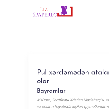
Pul xərcləmədən atal
olar
Bayramlar
MsDora, Sertifikatlı Xristian Məsləhətçisi, 
və onların həyatında kişiləri qiymətləndirmə