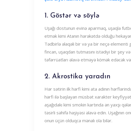
1. Göstər və söylə
Uşağı dostunun evinə aparmaq, uşaqla futbo
etmək kimi Atanın hərəkətdə olduğu hekayəni
Tədbirlə əlaqəli bir və ya bir neçə elementi 
fincan, uşaqdan tutmasını istədiyi bir şey və
təfərrüatları əlavə etməyə kömək edəcək və
2. Akrostika yaradın
Hər sətirin ilk hərfi kimi ata adının hərfləri
hərfi ilə başlayan müsbət xarakter keyfiyyətl
aşağıdakı kimi smokin kartında ən yaxşı qəl
təsirli səhifə haşiyəsi əlavə edin. Uşağının
onun üçün olduqca mənalı ola bilər.