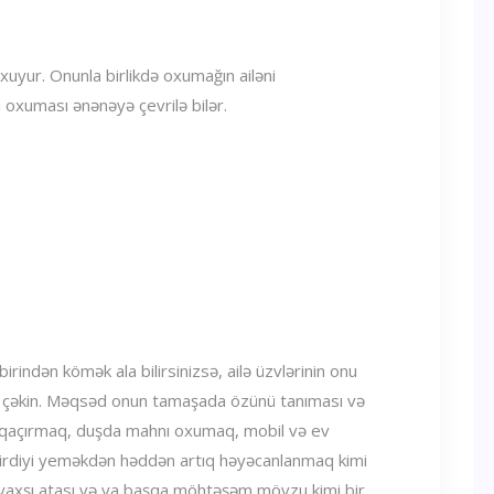
oxuyur. Onunla birlikdə oxumağın ailəni
ı oxuması ənənəyə çevrilə bilər.
rindən kömək ala bilirsinizsə, ailə üzvlərinin onu
eo çəkin. Məqsəd onun tamaşada özünü tanıması və
i qaçırmaq, duşda mahnı oxumaq, mobil və ev
işirdiyi yeməkdən həddən artıq həyəcanlanmaq kimi
n yaxşı atası və ya başqa möhtəşəm mövzu kimi bir