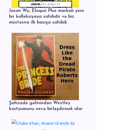
Jason Wu, Eloquii Plus markalı yeni
bir kolleksiyaya sahibdir və biz
müstəsna ilk baxışa sahibik
Şahzadə gəlinindən Westley
kostyumunu necə birləşdirmək olar