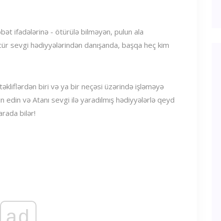
bbət ifadələrinə - ötürülə bilməyən, pulun ala
u cür sevgi hədiyyələrindən danışanda, başqa heç kim
kliflərdən biri və ya bir neçəsi üzərində işləməyə
n edin və Atanı sevgi ilə yaradılmış hədiyyələrlə qeyd
arada bilər!
ad