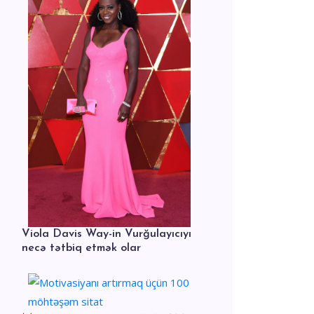
Viola Davis Way-in Vurğulayıcıyı
necə tətbiq etmək olar