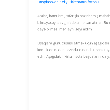
Unsplash-da Kelly Sikkemanın fotosu
Atalar, hamı kimi, sifarişlə hazırlanmış məhə
bilməyəcəyi sevgi ifadələrinə can atırlar. B
deyə bilməz, mən eyni şeyi aldım.
Uşaqlara günü xüsusi etmək üçün aşağıdakı tə
kömək edin. Gün ərzində xüsusi bir saat təyi
edin. Aşağıdakı fikirlər hətta başqalarını da y