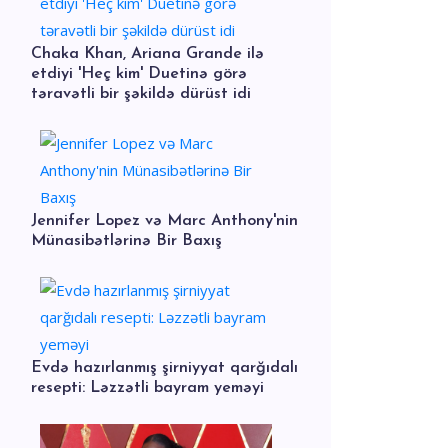
Chaka Khan, Ariana Grande ilə
etdiyi 'Heç kim' Duetinə görə
təravətli bir şəkildə dürüst idi
Jennifer Lopez və Marc Anthony'nin
Münasibətlərinə Bir Baxış
Evdə hazırlanmış şirniyyat qarğıdalı
resepti: Ləzzətli bayram yeməyi