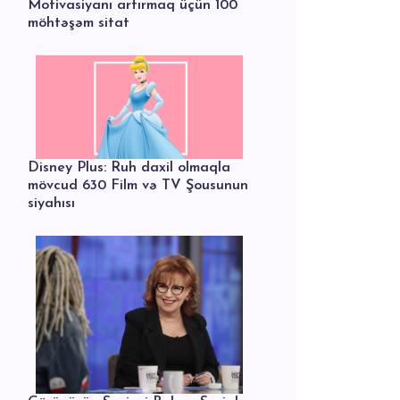
Motivasiyanı artırmaq üçün 100
möhtəşəm sitat
Disney Plus: Ruh daxil olmaqla
mövcud 630 Film və TV Şousunun
siyahısı