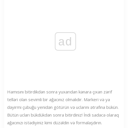
ad
Hamısını bitirdikdən sonra yuxarıdan kənara çıxan zərif
telləri olan sevimli bir ağacınız olmalıdır. Markeri və ya
dəyirmi çubuğu yenidən götürün və uclarını ətrafına bükün.
Bütün ucları bükdükdən sonra bitirdiniz! İndi sadəcə olaraq
ağacınızı istədiyiniz kimi düzəldin və formalaşdırın.