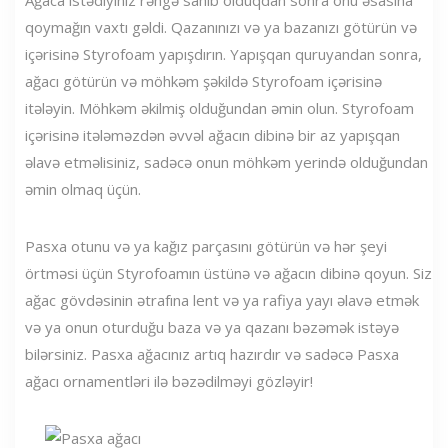
Ağaca istədiyiniz rəngə sahib olduqdan sonra onu əsasına
qoymağın vaxtı gəldi. Qazanınızı və ya bazanızı götürün və
içərisinə Styrofoam yapışdırın. Yapışqan quruyandan sonra,
ağacı götürün və möhkəm şəkildə Styrofoam içərisinə
itələyin. Möhkəm əkilmiş olduğundan əmin olun. Styrofoam
içərisinə itələməzdən əvvəl ağacın dibinə bir az yapışqan
əlavə etməlisiniz, sadəcə onun möhkəm yerində olduğundan
əmin olmaq üçün.
Pasxa otunu və ya kağız parçasını götürün və hər şeyi
örtməsi üçün Styrofoamın üstünə və ağacın dibinə qoyun. Siz
ağac gövdəsinin ətrafına lent və ya rafiya yayı əlavə etmək
və ya onun oturduğu baza və ya qazanı bəzəmək istəyə
bilərsiniz. Pasxa ağacınız artıq hazırdır və sadəcə Pasxa
ağacı ornamentləri ilə bəzədilməyi gözləyir!