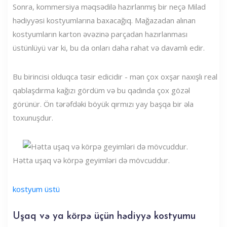
Sonra, kommersiya məqsədilə hazırlanmış bir neçə Milad
hədiyyəsi kostyumlarına baxacağıq. Mağazadan alınan
kostyumların karton əvəzinə parçadan hazırlanması
üstünlüyü var ki, bu da onları daha rahat və davamlı edir.
Bu birincisi olduqca təsir edicidir - mən çox oxşar naxışlı real
qablaşdırma kağızı gördüm və bu qadında çox gözəl
görünür. Ön tərəfdəki böyük qırmızı yay başqa bir əla
toxunuşdur.
Hətta uşaq və körpə geyimləri də mövcuddur.
kostyum üstü
Uşaq və ya körpə üçün hədiyyə kostyumu