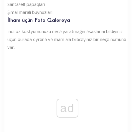
Santa/elf papaqları
Şimal maralı buynuzları
İlham üçün Foto Qalereya
İndi öz kostyumunuzu necə yaratmağın əsaslarını bildiyiniz
üçün burada öyrənə və ilham ala biləcəyiniz bir neçə nümunə
var.
ad