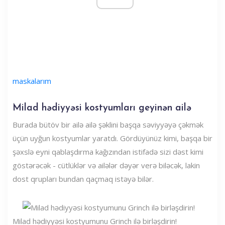
maskalarım
Milad hədiyyəsi kostyumları geyinən ailə
Burada bütöv bir ailə ailə şəklini başqa səviyyəyə çəkmək
üçün uyğun kostyumlar yaratdı. Gördüyünüz kimi, başqa bir
şəxslə eyni qablaşdırma kağızından istifadə sizi dəst kimi
göstərəcək - cütlüklər və ailələr dəyər verə biləcək, lakin
dost qrupları bundan qaçmaq istəyə bilər.
Milad hədiyyəsi kostyumunu Grinch ilə birləşdirin!