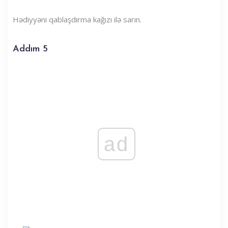
Hədiyyəni qablaşdırma kağızı ilə sarın.
Addım 5
ad