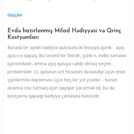
daşçılar
Evdə hazırlanmış Milad Hədiyyəsi və Qrinç
Kostyumları
Burada bir qadın hədiyyə qutusunu iki hissəyə ayırıb - açıq
qutu və qapaq. Bu sevimli bir fikirdir, çünki o, indiki zamanın
içərisindədir, amma açıq qutuya sahib olmaq seçimi
problemlidir. O, qutunun üst hissəsini də kəsdiyi üçün onun
çiyinlərində dayanması üçün heç bir yol yoxdur - bunun
əvəzinə onu tutmaq üçün qayışlar yaratmalı idi, bu da
kostyumu qapaqlı hədiyyə çantasına bənzədir.