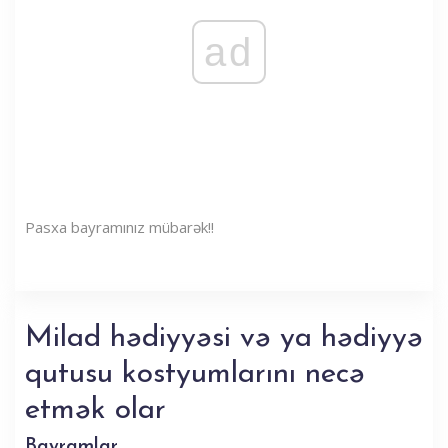
ad
Pasxa bayramınız mübarək!!
Milad hədiyyəsi və ya hədiyyə
qutusu kostyumlarını necə
etmək olar
Bayramlar