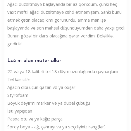
Ağacı düzəltməyə başlayanda bir az qorxdum, çünki heç
vaxt məftil ağacı düzəltməyə cəhd etməmişəm. Sanki bunu
etmək çətin olacaq kimi görünürdü, amma mən işə
başlayanda və son məhsul düşündüyümdən daha yaxşı çıxdı.
Bunun gözəl bir dərs olacağına qərar verdim. Beləliklə,
gedirik!
Lazım olan materiallar
22 və ya 18 kalibrli tel 18 düym uzunluğunda qaynaqlanır
Tel kəsicilər
Ağacın dibi üçün qazan və ya oxşar
Styrofoam
Böyük dəyirmi marker və ya dübel çubuğu
İsti yapışqan
Pasxa otu və ya kağız parça
Sprey boya - ağ, çəhrayı və ya seçdiyiniz rəng(lər).