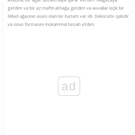
getdim və bir az məftil almağa getdim və əvvəllər kiçik bir
Milad ağacının əsası olan bir bazam var idi. Dekorativ qabdır
və onun formasını mükəmməl hesab etdim.
ad