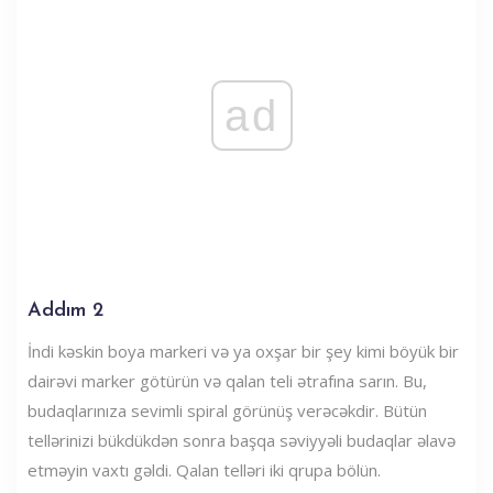
ad
Addım 2
İndi kəskin boya markeri və ya oxşar bir şey kimi böyük bir
dairəvi marker götürün və qalan teli ətrafına sarın. Bu,
budaqlarınıza sevimli spiral görünüş verəcəkdir. Bütün
tellərinizi bükdükdən sonra başqa səviyyəli budaqlar əlavə
etməyin vaxtı gəldi. Qalan telləri iki qrupa bölün.