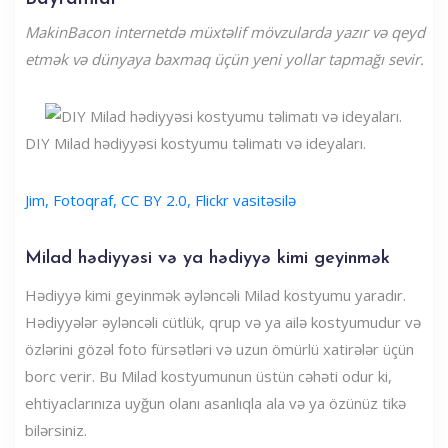
MakinBacon internetdə müxtəlif mövzularda yazır və qeyd
etmək və dünyaya baxmaq üçün yeni yollar tapmağı sevir.
DIY Milad hədiyyəsi kostyumu təlimatı və ideyaları.
Jim, Fotoqraf, CC BY 2.0, Flickr vasitəsilə
Milad hədiyyəsi və ya hədiyyə kimi geyinmək
Hədiyyə kimi geyinmək əyləncəli Milad kostyumu yaradır.
Hədiyyələr əyləncəli cütlük, qrup və ya ailə kostyumudur və
özlərini gözəl foto fürsətləri və uzun ömürlü xatirələr üçün
borc verir. Bu Milad kostyumunun üstün cəhəti odur ki,
ehtiyaclarınıza uyğun olanı asanlıqla ala və ya özünüz tikə
bilərsiniz.