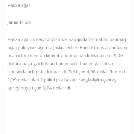
Pasxa ağacı
Jamie Brock
Pasxa ağacını necə düzəltmək haqqında təlimatımı oxumaq
üçün gəldiyiniz üçün təşəkkür edirik. Bunu etmək əslində çox
asan idi və həm də kifayət qədər ucuz idi. Mənə cəmi 8,00
dollara başa gəldi. Artıq bunun üçün bazam var idi və
içərisində artıq strafor var idi. Tel üçün 4,00 dollar (hər biri
1,99 dollar olan 2 paket) və bazanı rənglədiyim çəhrayı
sprey boya üçün 3,74 dollar idi.