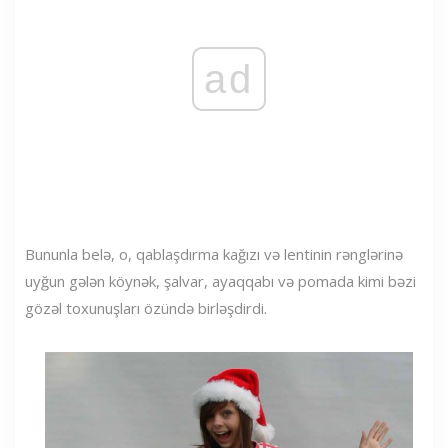
ad
Bununla belə, o, qablaşdırma kağızı və lentinin rənglərinə
uyğun gələn köynək, şalvar, ayaqqabı və pomada kimi bəzi
gözəl toxunuşları özündə birləşdirdi.