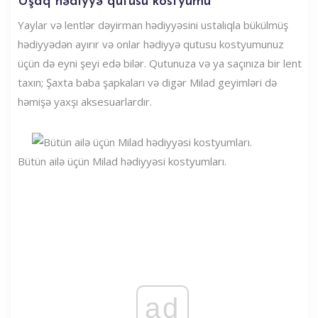
Uşaq hədiyyə qutusu kostyumu
Yaylar və lentlər dəyirman hədiyyəsini ustalıqla bükülmüş
hədiyyədən ayırır və onlar hədiyyə qutusu kostyumunuz
üçün də eyni şeyi edə bilər. Qutunuza və ya saçınıza bir lent
taxın; Şaxta baba şapkaları və digər Milad geyimləri də
həmişə yaxşı aksesuarlardır.
Bütün ailə üçün Milad hədiyyəsi kostyumları.
ad