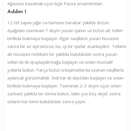
Ağacınızı bəzəmək üçün kiçik Pasxa ornamentləri
Addım 1
12 tel sapını yığın və hamısını bərabər şəkildə düzün.
Aşağıdan təxminən 7 düym yuxarı qalxın və bütün alt telləri
birlikdə bükməyə başlayın. Əgər naqillərin yuxarı hissəsini
xaricə bir az əyirsinizsə, bu, işi bir qədər asanlaşdırır. Tellərin
alt hissəsini möhkəm bir şəkildə bükdükdən sonra yuxarı
telləri iki-iki qruplaşdırmağa başlayın və onları müxtəlif
yollarla bükün. Parça bütün istiqamətlərdə uzanan naqillərlə
əyləncəli görünməlidir. İndi hər iki dəstdən başlayın və onları
birlikdə bükməyə başlayın. Təxminən 2-3 düym üçün onları
sərbəst şəkildə bir-birinə bükün, lakin çox boş deyil; sonra
onların hər birini bükdükdən sonra yayın.