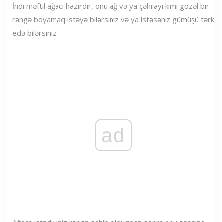
İndi məftil ağacı hazırdır, onu ağ və ya çəhrayı kimi gözəl bir
rəngə boyamaq istəyə bilərsiniz və ya istəsəniz gümüşü tərk
edə bilərsiniz.
ad