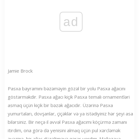
ad
Jamie Brock
Pasxa bayramını bəzəməyin gözəl bir yolu Pasxa ağacını
göstərməkdir. Pasxa ağacı kiçik Pasxa temalı ornamentləri
asmaq üçün kiçik bir bəzək ağacıdır. Üzərinə Pasxa
yumurtaları, dovşanlar, çiçəklər və ya istədiyiniz hər şeyi asa
bilərsiniz. Bir neçə il əvvəl Pasxa ağacımı köçürmə zamanı
itirdim, ona görə də yenisini almaq üçün pul xərcləmək
əvəzinə, bir ağac düzəltməyə qərar verdim. Mağazaya