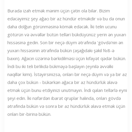
Burada izah etmək mənim üçün çətin ola bilər. Bizim
edəcəyimiz şey ağacı bir az hündür etməkdir və bu da onun
daha dolğun görünməsinə kömək edəcək. İki telin ucunu
götürün və əvvəllər bütün telləri bükdüyünüz yerin ən yuxarı
hissəsinə gedin. Son bir neçə düym ətrafında 'gövdə'nin ən
yuxarı hissəsinin ətrafında bükün (aşağıdakı şəkil №8-ə
baxın). Ağacın üzərinə bərkidilməsi üçün kifayət qədər bükün.
İndi bu iki teli birlikdə bükməyə başlayın (eynilə əvvəlki
naqillər kimi). İstəyirsinizsə, onları bir neçə düym və ya bir az
daha çox bükün - bükərkən ağaca bir az hündürlük əlavə
etmək üçün bunu etdiyinizi unutmayın. İndi qalan tellərlə eyni
şeyi edin. İki nəfərdən ibarət qruplar halında, onları gövdə
ətrafında bükün və sonra bir az hündürlük əlavə etmək üçün
onları bir-birinə bükün.