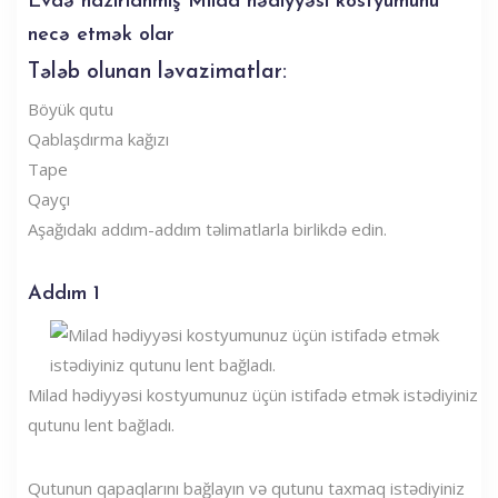
Evdə hazırlanmış Milad hədiyyəsi kostyumunu
necə etmək olar
Tələb olunan ləvazimatlar:
Böyük qutu
Qablaşdırma kağızı
Tape
Qayçı
Aşağıdakı addım-addım təlimatlarla birlikdə edin.
Addım 1
Milad hədiyyəsi kostyumunuz üçün istifadə etmək istədiyiniz
qutunu lent bağladı.
Qutunun qapaqlarını bağlayın və qutunu taxmaq istədiyiniz