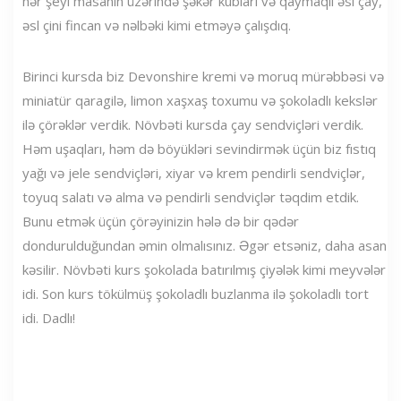
hər şeyi masanın üzərində şəkər kubları və qaymaqlı əsl çay,
əsl çini fincan və nəlbəki kimi etməyə çalışdıq.
Birinci kursda biz Devonshire kremi və moruq mürəbbəsi və
miniatür qaragilə, limon xaşxaş toxumu və şokoladlı kekslər
ilə çörəklər verdik. Növbəti kursda çay sendviçləri verdik.
Həm uşaqları, həm də böyükləri sevindirmək üçün biz fıstıq
yağı və jele sendviçləri, xiyar və krem ​​pendirli sendviçlər,
toyuq salatı və alma və pendirli sendviçlər təqdim etdik.
Bunu etmək üçün çörəyinizin hələ də bir qədər
dondurulduğundan əmin olmalısınız. Əgər etsəniz, daha asan
kəsilir. Növbəti kurs şokolada batırılmış çiyələk kimi meyvələr
idi. Son kurs tökülmüş şokoladlı buzlanma ilə şokoladlı tort
idi. Dadlı!