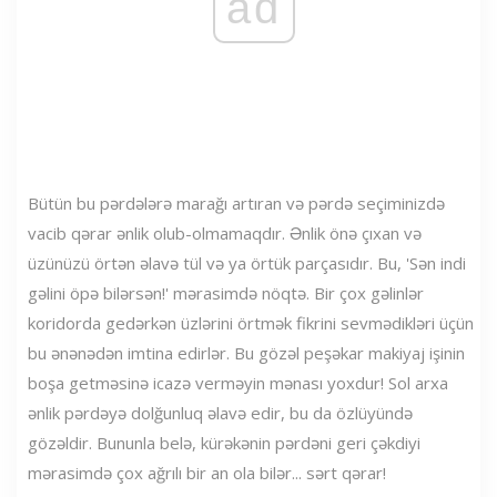
ad
Bütün bu pərdələrə marağı artıran və pərdə seçiminizdə
vacib qərar ənlik olub-olmamaqdır. Ənlik önə çıxan və
üzünüzü örtən əlavə tül və ya örtük parçasıdır. Bu, 'Sən indi
gəlini öpə bilərsən!' mərasimdə nöqtə. Bir çox gəlinlər
koridorda gedərkən üzlərini örtmək fikrini sevmədikləri üçün
bu ənənədən imtina edirlər. Bu gözəl peşəkar makiyaj işinin
boşa getməsinə icazə verməyin mənası yoxdur! Sol arxa
ənlik pərdəyə dolğunluq əlavə edir, bu da özlüyündə
gözəldir. Bununla belə, kürəkənin pərdəni geri çəkdiyi
mərasimdə çox ağrılı bir an ola bilər... sərt qərar!