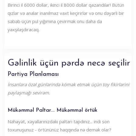
Birinci il 6000 dollar, ikinci il 8000 dollar qazandılar! Bütün
qızlar və analar inanılmaz vaxt keçirirlər və onu dəyərli bir
səbəb üçün pul yığımına çevirmək onu daha da
yaxşılaşdıracaq.
Gəlinlik üçün pərdə necə seçilir
Partiya Planlaması
İnsanlara özəl günlərində kömək etmək üçün toy fikirlərini
paylaşmağı sevirəm.
Mükəmməl Paltar... Mükəmməl örtük
Nəhayət, xəyallarınızdakı paltarı tapdınız... indi son
toxunuşunuz - örtününüz haqqında nə demək olar?