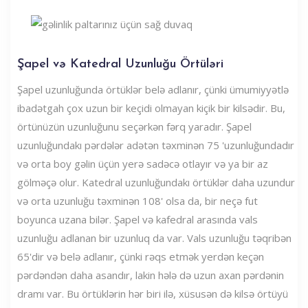
Şapel və Katedral Uzunluğu Örtüləri
Şapel uzunluğunda örtüklər belə adlanır, çünki ümumiyyətlə
ibadətgah çox uzun bir keçidi olmayan kiçik bir kilsədir. Bu,
örtünüzün uzunluğunu seçərkən fərq yaradır. Şapel
uzunluğundakı pərdələr adətən təxminən 75 'uzunluğundadır
və orta boy gəlin üçün yerə sadəcə otlayır və ya bir az
gölməçə olur. Katedral uzunluğundakı örtüklər daha uzundur
və orta uzunluğu təxminən 108' olsa da, bir neçə fut
boyunca uzana bilər. Şapel və kafedral arasında vals
uzunluğu adlanan bir uzunluq da var. Vals uzunluğu təqribən
65'dir və belə adlanır, çünki rəqs etmək yerdən keçən
pərdəndən daha asandır, lakin hələ də uzun axan pərdənin
dramı var. Bu örtüklərin hər biri ilə, xüsusən də kilsə örtüyü