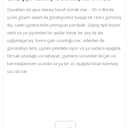
Duvakları da qısa olaraq təsnif etmək olar - 50-ci illərdə
çoxlu geyim silueti ilə gördüyümüz başqa bir retro görünüş.
Bu, sənin çiyninə belə çatmayan pərdədir. Qayıq tipli boyun
xətti və ya çiynindən bir qədər kənar bir şey ilə əla
uyğunlaşacaq. Sonra çiyin uzunluğu var, adından da
göründüyü kimi, çiynini çətinliklə sıyrır və ya sadəcə aşağıda.
Dirsək uzunluğu və nəhayət, çiyinlərin üstündən keçən və
barmaqlarınızın ucunda və ya bir az aşağıda bitən barmaq
ucu da var.