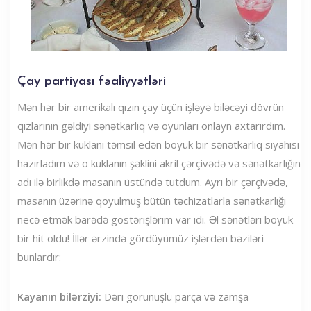
Çay partiyası fəaliyyətləri
Mən hər bir amerikalı qızın çay üçün işləyə biləcəyi dövrün
qızlarının gəldiyi sənətkarlıq və oyunları onlayn axtarırdım.
Mən hər bir kuklanı təmsil edən böyük bir sənətkarlıq siyahısı
hazırladım və o kuklanın şəklini akril çərçivədə və sənətkarlığın
adı ilə birlikdə masanın üstündə tutdum. Ayrı bir çərçivədə,
masanın üzərinə qoyulmuş bütün təchizatlarla sənətkarlığı
necə etmək barədə göstərişlərim var idi. Əl sənətləri böyük
bir hit oldu! İllər ərzində gördüyümüz işlərdən bəziləri
bunlardır:
Kayanın bilərziyi:
Dəri görünüşlü parça və zamşa