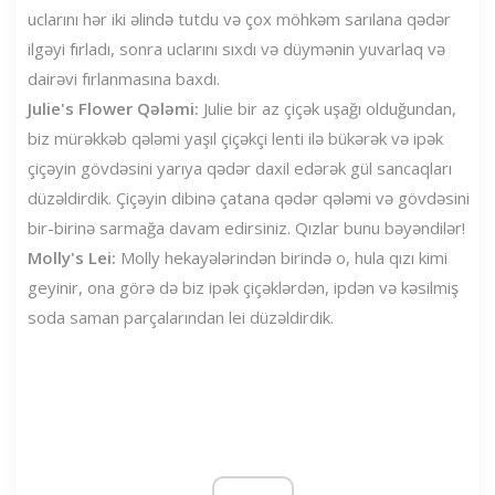
uclarını hər iki əlində tutdu və çox möhkəm sarılana qədər
ilgəyi fırladı, sonra uclarını sıxdı və düymənin yuvarlaq və
dairəvi fırlanmasına baxdı.
Julie's Flower Qələmi:
Julie bir az çiçək uşağı olduğundan,
biz mürəkkəb qələmi yaşıl çiçəkçi lenti ilə bükərək və ipək
çiçəyin gövdəsini yarıya qədər daxil edərək gül sancaqları
düzəldirdik. Çiçəyin dibinə çatana qədər qələmi və gövdəsini
bir-birinə sarmağa davam edirsiniz. Qızlar bunu bəyəndilər!
Molly's Lei:
Molly hekayələrindən birində o, hula qızı kimi
geyinir, ona görə də biz ipək çiçəklərdən, ipdən və kəsilmiş
soda saman parçalarından lei düzəldirdik.