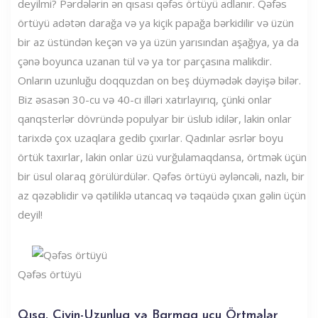
deyilmi? Pərdələrin ən qısası qəfəs örtüyü adlanır. Qəfəs
örtüyü adətən darağa və ya kiçik papağa bərkidilir və üzün
bir az üstündən keçən və ya üzün yarısından aşağıya, ya da
çənə boyunca uzanan tül və ya tor parçasına malikdir.
Onların uzunluğu doqquzdan on beş düymədək dəyişə bilər.
Biz əsasən 30-cu və 40-cı illəri xatırlayırıq, çünki onlar
qanqsterlər dövründə populyar bir üslub idilər, lakin onlar
tarixdə çox uzaqlara gedib çıxırlar. Qadınlar əsrlər boyu
örtük taxırlar, lakin onlar üzü vurğulamaqdansa, örtmək üçün
bir üsul olaraq görülürdülər. Qəfəs örtüyü əyləncəli, nazlı, bir
az qəzəblidir və qətiliklə utancaq və təqaüdə çıxan gəlin üçün
deyil!
Qəfəs örtüyü
Qısa, Çiyin-Uzunluq və Barmaq ucu Örtmələr