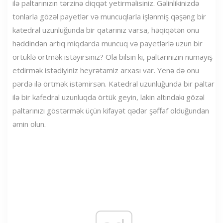
ilə paltarınızın tərzinə diqqət yetirməlisiniz. Gəlinlikinizdə
tonlarla gözəl payetlər və muncuqlarla işlənmiş qəşəng bir
katedral uzunluğunda bir qatarınız varsa, həqiqətən onu
həddindən artıq miqdarda muncuq və payetlərlə uzun bir
örtüklə örtmək istəyirsiniz? Ola bilsin ki, paltarınızın nümayiş
etdirmək istədiyiniz heyrətamiz arxası var. Yenə də onu
pərdə ilə örtmək istəmirsən. Katedral uzunluğunda bir paltar
ilə bir kafedral uzunluqda örtük geyin, lakin altındakı gözəl
paltarınızı göstərmək üçün kifayət qədər şəffaf olduğundan
əmin olun.