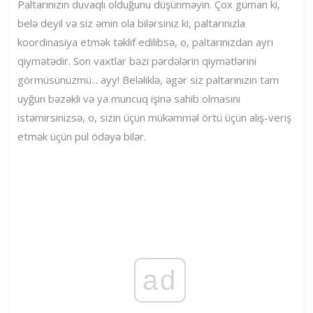
Paltarınızın duvaqlı olduğunu düşünməyin. Çox güman ki,
belə deyil və siz əmin ola bilərsiniz ki, paltarınızla
koordinasiya etmək təklif edilibsə, o, paltarınızdan ayrı
qiymətədir. Son vaxtlar bəzi pərdələrin qiymətlərini
görmüsünüzmü... ayy! Beləliklə, əgər siz paltarınızın tam
uyğun bəzəkli və ya muncuq işinə sahib olmasını
istəmirsinizsə, o, sizin üçün mükəmməl örtü üçün alış-veriş
etmək üçün pul ödəyə bilər.
ad