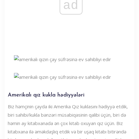
ad
Amerikalı qız kukla hədiyyələri
Biz həmçinin çayda iki Amerika Qız kuklasını hədiyyə etdik,
biri sahibi/kukla bənzəri müsabiqəsinin qalibi üçün, biri də
həmin ay kitabxanada ən çox kitab oxuyan qız üçün. Biz
kitabxana ilə əməkdaşlıq etdik və bir uşaq kitabı bitirəndə