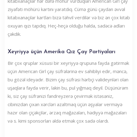
kitabxanaçılar hər dəfə möhür vurduqları American Girl çay
ziyafəti möhürü kartını yaratdıq. Cümə günü çaydan əvvəl
kitabxanaçılar kartları bizə təhvil verdilər və biz ən çox kitab
oxuyan qızı tapdıq. Heç-heçə olduğu halda, sadəcə adları
çəkdik.
Xeyriyyə üçün Amerika Qız Çay Partiyaları
Bir çox qruplar xüsusi bir xeyriyyə qrupuna fayda gətirmək
üçün American Girl çay süfrələrinə ev sahibliyi edir, məncə,
bu gözəl ideyadır. Bizim çay süfrəsi hərbçi valideynləri olan
uşaqlara fayda verir, lakin bu, pul yığmaq deyil. Düşünürəm
ki, siz çay süfrənizi fandreyzerə çevirmək istəsəniz,
cibinizdən çıxan xərcləri azaltmaq üçün əşyalar verməyə
hazır olan çiçəkçilər, ərzaq mağazaları, hədiyyə mağazaları
və s. kimi sponsorları əldə etmək çox sadə olardı.