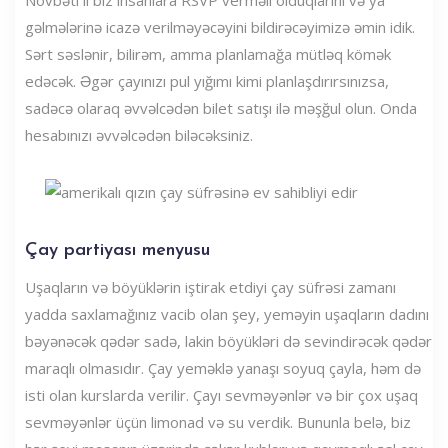
gəlmələrinə icazə verilməyəcəyini bildirəcəyimizə əmin idik.
Sərt səslənir, bilirəm, amma planlamağa mütləq kömək
edəcək. Əgər çayınızı pul yığımı kimi planlaşdırırsınızsa,
sadəcə olaraq əvvəlcədən bilet satışı ilə məşğul olun. Onda
hesabınızı əvvəlcədən biləcəksiniz.
Çay partiyası menyusu
Uşaqların və böyüklərin iştirak etdiyi çay süfrəsi zamanı
yadda saxlamağınız vacib olan şey, yeməyin uşaqların dadını
bəyənəcək qədər sadə, lakin böyükləri də sevindirəcək qədər
maraqlı olmasıdır. Çay yeməklə yanaşı soyuq çayla, həm də
isti olan kurslarda verilir. Çayı sevməyənlər və bir çox uşaq
sevməyənlər üçün limonad və su verdik. Bununla belə, biz