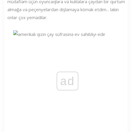
müdafiəm üçün oyuncaqlara və kuklalara çaydan bir qurtum
almağa və peçenyelərdən dişləməyə kömək etdim... lakin
onlar çox yemədilər.
ad