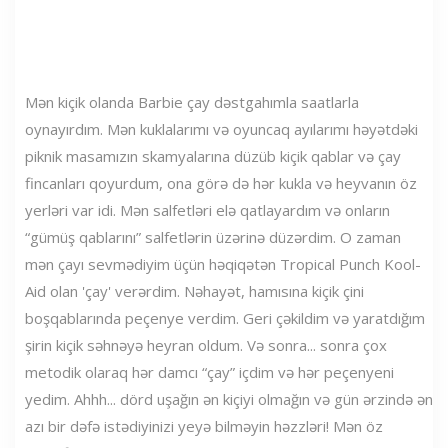
Mən kiçik olanda Barbie çay dəstgahımla saatlarla
oynayırdım. Mən kuklalarımı və oyuncaq ayılarımı həyətdəki
piknik masamızın skamyalarına düzüb kiçik qablar və çay
fincanları qoyurdum, ona görə də hər kukla və heyvanın öz
yerləri var idi. Mən salfetləri elə qatlayardım və onların
“gümüş qablarını” salfetlərin üzərinə düzərdim. O zaman
mən çayı sevmədiyim üçün həqiqətən Tropical Punch Kool-
Aid olan 'çay' verərdim. Nəhayət, hamısına kiçik çini
boşqablarında peçenye verdim. Geri çəkildim və yaratdığım
şirin kiçik səhnəyə heyran oldum. Və sonra... sonra çox
metodik olaraq hər damcı “çay” içdim və hər peçenyeni
yedim. Ahhh... dörd uşağın ən kiçiyi olmağın və gün ərzində ən
azı bir dəfə istədiyinizi yeyə bilməyin həzzləri! Mən öz