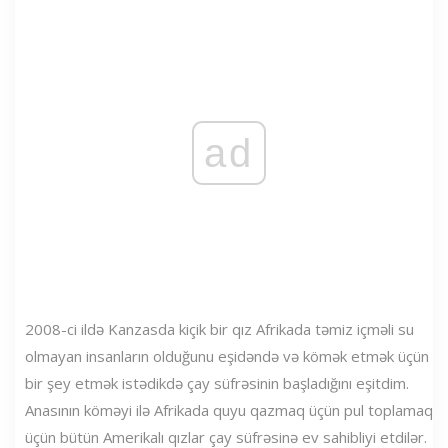
ad
2008-ci ildə Kanzasda kiçik bir qız Afrikada təmiz içməli su
olmayan insanların olduğunu eşidəndə və kömək etmək üçün
bir şey etmək istədikdə çay süfrəsinin başladığını eşitdim.
Anasının köməyi ilə Afrikada quyu qazmaq üçün pul toplamaq
üçün bütün Amerikalı qızlar çay süfrəsinə ev sahibliyi etdilər.