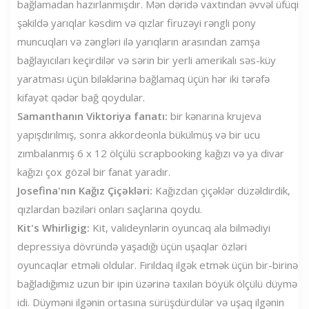
bağlamadan hazırlanmışdır. Mən dəridə vaxtından əvvəl üfüqi
şəkildə yarıqlar kəsdim və qızlar firuzəyi rəngli pony
muncuqları və zəngləri ilə yarıqların arasından zamşa
bağlayıcıları keçirdilər və sərin bir yerli amerikalı səs-küy
yaratması üçün biləklərinə bağlamaq üçün hər iki tərəfə
kifayət qədər bağ qoydular.
Samanthanın Viktoriya fanatı:
bir kənarına krujeva
yapışdırılmış, sonra akkordeonla bükülmüş və bir ucu
zımbalanmış 6 x 12 ölçülü scrapbooking kağızı və ya divar
kağızı çox gözəl bir fanat yaradır.
Josefina'nın Kağız Çiçəkləri:
Kağızdan çiçəklər düzəldirdik,
qızlardan bəziləri onları saçlarına qoydu.
Kit's Whirligig:
Kit, valideynlərin oyuncaq ala bilmədiyi
depressiya dövründə yaşadığı üçün uşaqlar özləri
oyuncaqlar etməli oldular. Fırıldaq ilgək etmək üçün bir-birinə
bağladığımız uzun bir ipin üzərinə taxılan böyük ölçülü düymə
idi. Düyməni ilgənin ortasına sürüşdürdülər və uşaq ilgənin