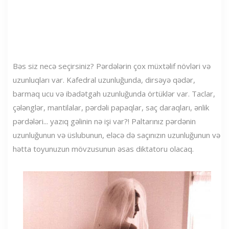
Bəs siz necə seçirsiniz? Pərdələrin çox müxtəlif növləri və
uzunluqları var. Kafedral uzunluğunda, dirsəyə qədər,
barmaq ucu və ibadətgah uzunluğunda örtüklər var. Taclar,
çələnglər, mantilalar, pərdəli papaqlar, saç daraqları, ənlik
pərdələri... yazıq gəlinin nə işi var?! Paltarınız pərdənin
uzunluğunun və üslubunun, eləcə də saçınızın uzunluğunun və
hətta toyunuzun mövzusunun əsas diktatoru olacaq.