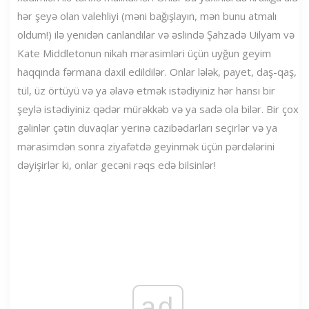
hər şeyə olan valehliyi (məni bağışlayın, mən bunu atmalı
oldum!) ilə yenidən canlandılar və əslində Şahzadə Uilyam və
Kate Middletonun nikah mərasimləri üçün uyğun geyim
haqqında fərmana daxil edildilər. Onlar lələk, payet, daş-qaş,
tül, üz örtüyü və ya əlavə etmək istədiyiniz hər hansı bir
şeylə istədiyiniz qədər mürəkkəb və ya sadə ola bilər. Bir çox
gəlinlər çətin duvaqlar yerinə cazibədarları seçirlər və ya
mərasimdən sonra ziyafətdə geyinmək üçün pərdələrini
dəyişirlər ki, onlar gecəni rəqs edə bilsinlər!
ad