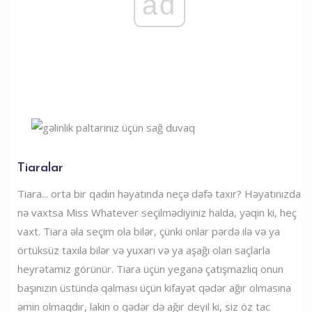
ad
Tiaralar
Tiara... orta bir qadın həyatında neçə dəfə taxır? Həyatınızda
nə vaxtsa Miss Whatever seçilmədiyiniz halda, yəqin ki, heç
vaxt. Tiara əla seçim ola bilər, çünki onlar pərdə ilə və ya
örtüksüz taxıla bilər və yuxarı və ya aşağı olan saçlarla
heyrətamiz görünür. Tiara üçün yeganə çatışmazlıq onun
başınızın üstündə qalması üçün kifayət qədər ağır olmasına
əmin olmaqdır, lakin o qədər də ağır deyil ki, siz öz tac