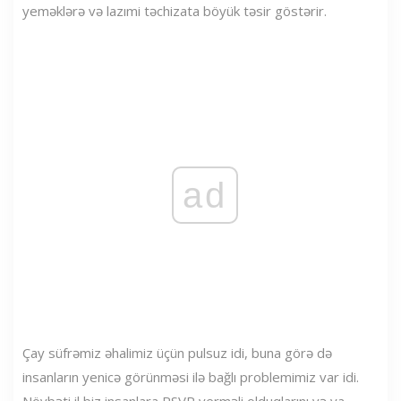
yeməklərə və lazımi təchizata böyük təsir göstərir.
ad
Çay süfrəmiz əhalimiz üçün pulsuz idi, buna görə də
insanların yenicə görünməsi ilə bağlı problemimiz var idi.
Növbəti il ​​biz insanlara RSVP verməli olduqlarını və ya