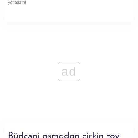
yaraşsın!
ad
Büdcəni aşmadan çirkin toy