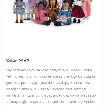
Yalnız RSVP
Çay partiyasına ev sahibliyi etdiyim ilk il 34 RSVP aldım.
Yetmiş beş nəfər kondisioner nasaz olan kiçik bir otaqda
göründü, pis idi. Çay içməzdən əvvəl qaydalarınızın nə
olacağına əmin olun. Əgər əvvəlcədən bilet satmağı
planlaşdırırsınızsa, bunu edin, ancaq qapıda da bilet satıb-
satmayacağınıza qərar verin, çünki insanların sayı verilən