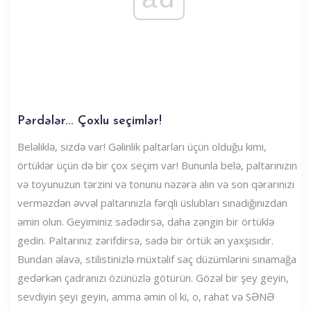
Pərdələr... Çoxlu seçimlər!
Beləliklə, sizdə var! Gəlinlik paltarları üçün olduğu kimi,
örtüklər üçün də bir çox seçim var! Bununla belə, paltarınızın
və toyunuzun tərzini və tonunu nəzərə alın və son qərarınızı
verməzdən əvvəl paltarınızla fərqli üslubları sınadığınızdan
əmin olun. Geyiminiz sadədirsə, daha zəngin bir örtüklə
gedin. Paltarınız zərifdirsə, sadə bir örtük ən yaxşısıdır.
Bundan əlavə, stilistinizlə müxtəlif saç düzümlərini sınamağa
gedərkən çadranızı özünüzlə götürün. Gözəl bir şey geyin,
sevdiyin şeyi geyin, amma əmin ol ki, o, rahat və SƏNƏ