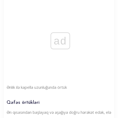
ad
Ənlik ilə kapella uzunluğunda örtük
Qəfəs örtükləri
Ən qısasından başlayaq və aşağıya doğru hərəkət edək, elə