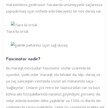
mərasiminizə gedirsiniz! Tiaralarda ümumiyyətlə saçlarınıza
yapışdırmaq üçün istifadə edə biləcəyiniz bir növ daraq var.
Tiara ilə örtük
Fascinator nədir?
Bu maraqlı mövzudur! Fascinator sözlər üzərində bir
oyundur, çünki onlar 'maraqlı' ola bilsələr də, klip, daraq və
ya saç sancaqları vasitəsilə sözün əsl mənasında saça
'bağlayırlar'. Onların çox retro bir təəssüratları var və bəzi
köhnə ailə fotoşəkillərində nənənizi geyindiyini görsəniz də,
onlar əslində bundan daha yaşlıdırlar və 1500-cü illərdə din
xadimləri ilə tarixə malikdirlər. Onlar bu yaxınlarda krallığa aid