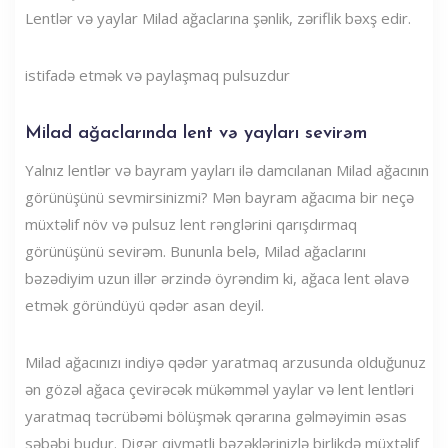
Lentlər və yaylar Milad ağaclarına şənlik, zəriflik bəxş edir.
istifadə etmək və paylaşmaq pulsuzdur
Milad ağaclarında lent və yayları sevirəm
Yalnız lentlər və bayram yayları ilə damcılanan Milad ağacının
görünüşünü sevmirsinizmi? Mən bayram ağacıma bir neçə
müxtəlif növ və pulsuz lent rənglərini qarışdırmaq
görünüşünü sevirəm. Bununla belə, Milad ağaclarını
bəzədiyim uzun illər ərzində öyrəndim ki, ağaca lent əlavə
etmək göründüyü qədər asan deyil.
Milad ağacınızı indiyə qədər yaratmaq arzusunda olduğunuz
ən gözəl ağaca çevirəcək mükəmməl yaylar və lent lentləri
yaratmaq təcrübəmi bölüşmək qərarına gəlməyimin əsas
səbəbi budur. Digər qiymətli bəzəklərinizlə birlikdə müxtəlif