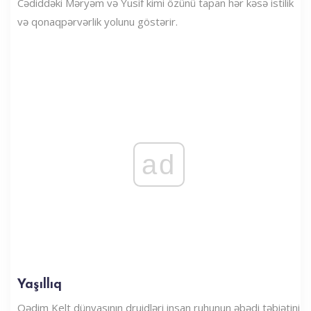
Cədiddəki Məryəm və Yusif kimi özünü tapan hər kəsə istilik
və qonaqpərvərlik yolunu göstərir.
ad
Yaşıllıq
Qədim Kelt dünyasının druidləri insan ruhunun əbədi təbiətini