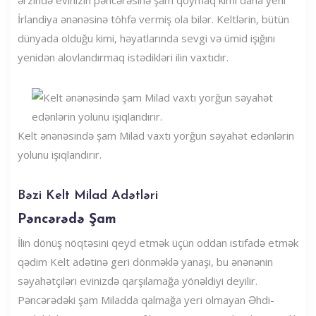
İrlandiya ənənəsinə töhfə vermiş ola bilər. Keltlərin, bütün
dünyada olduğu kimi, həyatlarında sevgi və ümid işığını
yenidən alovlandırmaq istədikləri ilin vaxtıdır.
Kelt ənənəsində şam Milad vaxtı yorğun səyahət edənlərin
yolunu işıqlandırır.
Bəzi Kelt Milad Adətləri
Pəncərədə Şam
İlin dönüş nöqtəsini qeyd etmək üçün oddan istifadə etmək
qədim Kelt adətinə geri dönməklə yanaşı, bu ənənənin
səyahətçiləri evinizdə qarşılamağa yönəldiyi deyilir.
Pəncərədəki şam Miladda qalmağa yeri olmayan Əhdi-