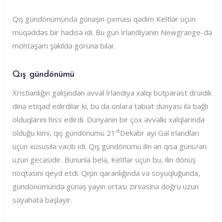
Qış gündönümündə günəşin çıxması qədim Keltlər üçün
müqəddəs bir hadisə idi. Bu gün İrlandiyanın Newgrange-də
möhtəşəm şəkildə görünə bilər.
Qış gündönümü
Xristianlığın gəlişindən əvvəl İrlandiya xalqı bütpərəst druidik
dinə etiqad edirdilər ki, bu da onlara təbiət dünyası ilə bağlı
olduqlarını hiss edirdi. Dünyanın bir çox əvvəlki xalqlarında
st
olduğu kimi, qış gündönümü 21
Dekabr ayı Gal irlandları
üçün xüsusilə vacib idi. Qış gündönümü ilin ən qısa günü/ən
uzun gecəsidir. Bununla belə, Keltlər üçün bu, ilin dönüş
nöqtəsini qeyd etdi. Qışın qaranlığında və soyuqluğunda,
gündönümündə günəş yayın ortası zirvəsinə doğru uzun
səyahətə başlayır.