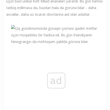
üçün bəzi unikal Kelt Milad ənənələri yaratdı. Bu gün hamısı
tətbiq edilməsə də, bəziləri hələ də görünə bilər - daha
əvvəllər, daha az ticarət dövrlərinə aid olan adətlər.
ad