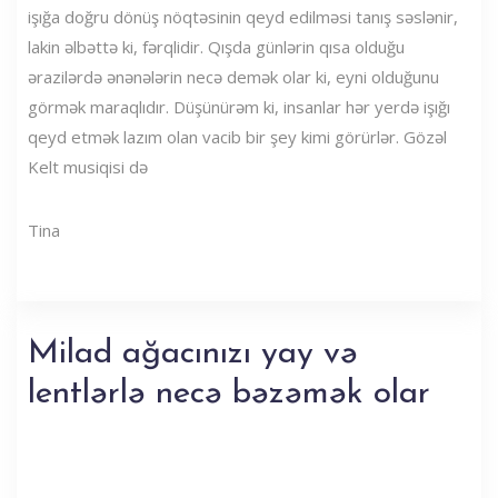
işığa doğru dönüş nöqtəsinin qeyd edilməsi tanış səslənir,
lakin əlbəttə ki, fərqlidir. Qışda günlərin qısa olduğu
ərazilərdə ənənələrin necə demək olar ki, eyni olduğunu
görmək maraqlıdır. Düşünürəm ki, insanlar hər yerdə işığı
qeyd etmək lazım olan vacib bir şey kimi görürlər. Gözəl
Kelt musiqisi də
Tina
Milad ağacınızı yay və
lentlərlə necə bəzəmək olar