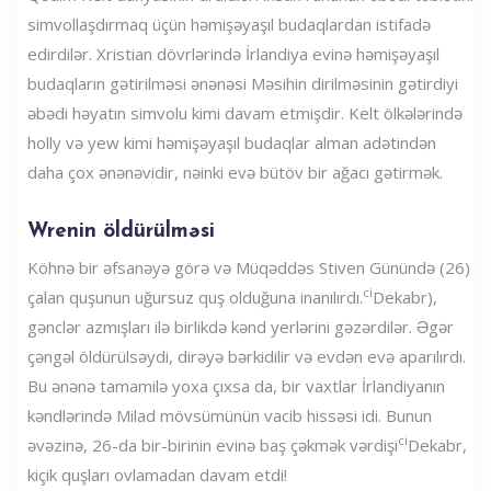
simvollaşdırmaq üçün həmişəyaşıl budaqlardan istifadə
edirdilər. Xristian dövrlərində İrlandiya evinə həmişəyaşıl
budaqların gətirilməsi ənənəsi Məsihin dirilməsinin gətirdiyi
əbədi həyatın simvolu kimi davam etmişdir. Kelt ölkələrində
holly və yew kimi həmişəyaşıl budaqlar alman adətindən
daha çox ənənəvidir, nəinki evə bütöv bir ağacı gətirmək.
Wrenin öldürülməsi
Köhnə bir əfsanəyə görə və Müqəddəs Stiven Günündə (26)
ci
çalan quşunun uğursuz quş olduğuna inanılırdı.
Dekabr),
gənclər azmışları ilə birlikdə kənd yerlərini gəzərdilər. Əgər
çəngəl öldürülsəydi, dirəyə bərkidilir və evdən evə aparılırdı.
Bu ənənə tamamilə yoxa çıxsa da, bir vaxtlar İrlandiyanın
kəndlərində Milad mövsümünün vacib hissəsi idi. Bunun
ci
əvəzinə, 26-da bir-birinin evinə baş çəkmək vərdişi
Dekabr,
kiçik quşları ovlamadan davam etdi!