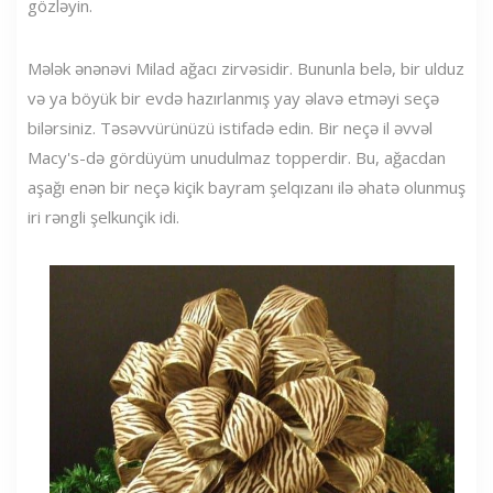
gözləyin.
Mələk ənənəvi Milad ağacı zirvəsidir. Bununla belə, bir ulduz
və ya böyük bir evdə hazırlanmış yay əlavə etməyi seçə
bilərsiniz. Təsəvvürünüzü istifadə edin. Bir neçə il əvvəl
Macy's-də gördüyüm unudulmaz topperdir. Bu, ağacdan
aşağı enən bir neçə kiçik bayram şelqızanı ilə əhatə olunmuş
iri rəngli şelkunçik idi.