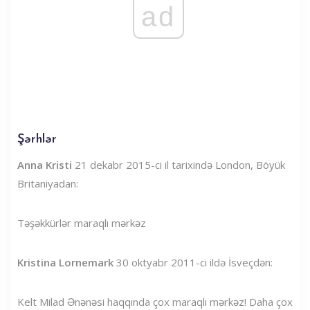
ad
Şərhlər
Anna Kristi
21 dekabr 2015-ci il tarixində London, Böyük
Britaniyadan:
Təşəkkürlər maraqlı mərkəz
Kristina Lornemark
30 oktyabr 2011-ci ildə İsveçdən:
Kelt Milad Ənənəsi haqqında çox maraqlı mərkəz! Daha çox