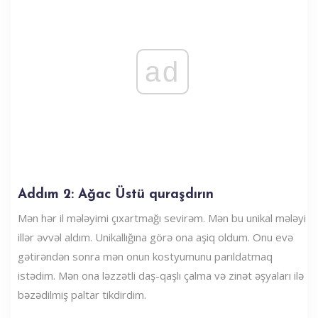
ad
Addım 2: Ağac Üstü quraşdırın
Mən hər il mələyimi çıxartmağı sevirəm. Mən bu unikal mələyi
illər əvvəl aldım. Unikallığına görə ona aşiq oldum. Onu evə
gətirəndən sonra mən onun kostyumunu parıldatmaq
istədim. Mən ona ləzzətli daş-qaşlı çalma və zinət əşyaları ilə
bəzədilmiş paltar tikdirdim.