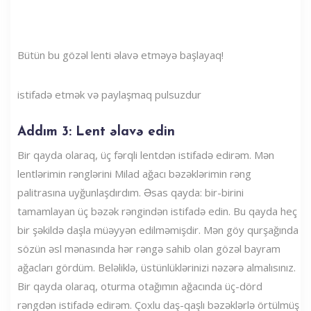
Bütün bu gözəl lenti əlavə etməyə başlayaq!
istifadə etmək və paylaşmaq pulsuzdur
Addım 3: Lent əlavə edin
Bir qayda olaraq, üç fərqli lentdən istifadə edirəm. Mən
lentlərimin rənglərini Milad ağacı bəzəklərimin rəng
palitrasına uyğunlaşdırdım. Əsas qayda: bir-birini
tamamlayan üç bəzək rəngindən istifadə edin. Bu qayda heç
bir şəkildə daşla müəyyən edilməmişdir. Mən göy qurşağında
sözün əsl mənasında hər rəngə sahib olan gözəl bayram
ağacları gördüm. Beləliklə, üstünlüklərinizi nəzərə almalısınız.
Bir qayda olaraq, oturma otağımın ağacında üç-dörd
rəngdən istifadə edirəm. Çoxlu daş-qaşlı bəzəklərlə örtülmüş