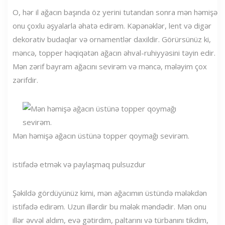
O, hər il ağacın başında öz yerini tutandan sonra mən həmişə
onu çoxlu əşyalarla əhatə edirəm. Kəpənəklər, lent və digər
dekorativ budaqlar və ornamentlər daxildir. Görürsünüz ki,
məncə, topper həqiqətən ağacın əhval-ruhiyyəsini təyin edir.
Mən zərif bayram ağacını sevirəm və məncə, mələyim çox
zərifdir.
Mən həmişə ağacın üstünə topper qoymağı sevirəm.
istifadə etmək və paylaşmaq pulsuzdur
Şəkildə gördüyünüz kimi, mən ağacımın üstündə mələkdən
istifadə edirəm. Uzun illərdir bu mələk məndədir. Mən onu
illər əvvəl aldım, evə gətirdim, paltarını və türbanını tikdim,