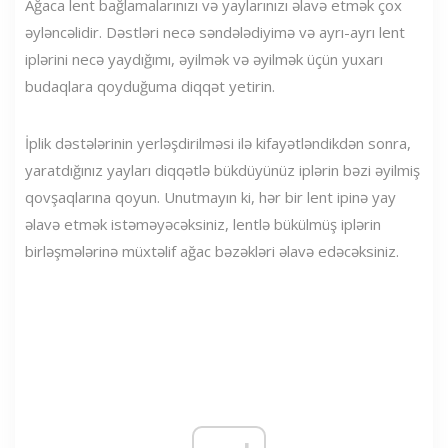
Ağaca lent bağlamalarınızı və yaylarınızı əlavə etmək çox
əyləncəlidir. Dəstləri necə səndələdiyimə və ayrı-ayrı lent
iplərini necə yaydığımı, əyilmək və əyilmək üçün yuxarı
budaqlara qoyduğuma diqqət yetirin.
İplik dəstələrinin yerləşdirilməsi ilə kifayətləndikdən sonra,
yaratdığınız yayları diqqətlə bükdüyünüz iplərin bəzi əyilmiş
qovşaqlarına qoyun. Unutmayın ki, hər bir lent ipinə yay
əlavə etmək istəməyəcəksiniz, lentlə bükülmüş iplərin
birləşmələrinə müxtəlif ağac bəzəkləri əlavə edəcəksiniz.