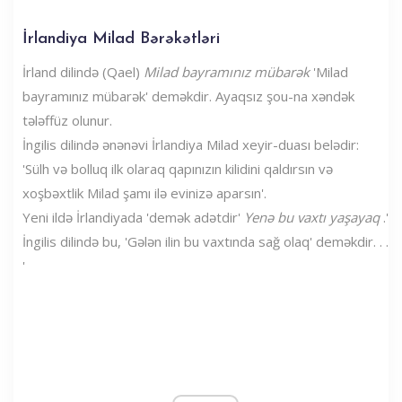
İrlandiya Milad Bərəkətləri
İrland dilində (Qael)
Milad bayramınız mübarək
'Milad
bayramınız mübarək' deməkdir. Ayaqsız şou-na xəndək
tələffüz olunur.
İngilis dilində ənənəvi İrlandiya Milad xeyir-duası belədir:
'Sülh və bolluq ilk olaraq qapınızın kilidini qaldırsın və
xoşbəxtlik Milad şamı ilə evinizə aparsın'.
Yeni ildə İrlandiyada 'demək adətdir'
Yenə bu vaxtı yaşayaq
.'
İngilis dilində bu, 'Gələn ilin bu vaxtında sağ olaq' deməkdir. . .
'