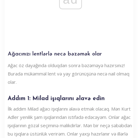
Ağacınızı lentlərlə necə bəzəmək olar
Ağac öz dayağında olduqdan sonra bəzəməyə hazırsınız!
Burada mükəmməl lent və yay görünüşünə necə nail olmaq
olar.
Addım 1: Milad işıqlarını əlavə edin
İlk addım Milad ağacı işıqlarını əlavə etmək olacaq. Mən Kurt
Adler yenilik şam işıqlarından istifadə edəcəyəm. Onlar ağac
işıqlarının gözəl seçiminə malikdirlər. Mən bir neçə səbəbdən
bu işıqlara üstünlük verirəm. Onlar yaxşı hazırlanır və illərlə