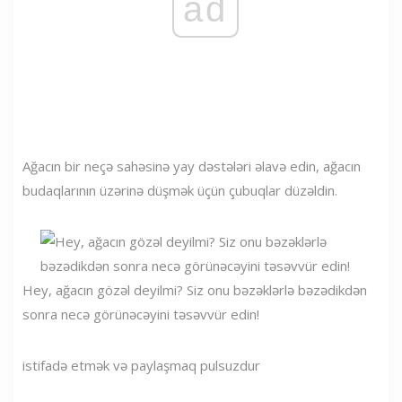
ad
Ağacın bir neçə sahəsinə yay dəstələri əlavə edin, ağacın
budaqlarının üzərinə düşmək üçün çubuqlar düzəldin.
Hey, ağacın gözəl deyilmi? Siz onu bəzəklərlə bəzədikdən
sonra necə görünəcəyini təsəvvür edin!
istifadə etmək və paylaşmaq pulsuzdur