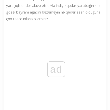
yaraşıqlı lentlər əlavə etməklə indiyə qədər yaratdığınız ən
gözəl bayram ağacını bəzəməyin nə qədər asan olduğuna
çox təəccüblənə bilərsiniz.
ad