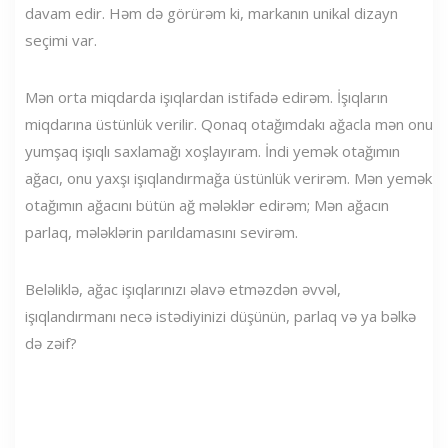
davam edir. Həm də görürəm ki, markanın unikal dizayn
seçimi var.
Mən orta miqdarda işıqlardan istifadə edirəm. İşıqların
miqdarına üstünlük verilir. Qonaq otağımdakı ağacla mən onu
yumşaq işıqlı saxlamağı xoşlayıram. İndi yemək otağımın
ağacı, onu yaxşı işıqlandırmağa üstünlük verirəm. Mən yemək
otağımın ağacını bütün ağ mələklər edirəm; Mən ağacın
parlaq, mələklərin parıldamasını sevirəm.
Beləliklə, ağac işıqlarınızı əlavə etməzdən əvvəl,
işıqlandırmanı necə istədiyinizi düşünün, parlaq və ya bəlkə
də zəif?