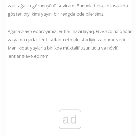
zərif ağacın görünüşünü sevirəm. Bununla belə, fotoşəkildə
göstərildiyi kimi yayını bir rəngdə edə bilərsiniz.
Ağaca əlavə edəcəyimiz lentləri hazırlayaq. Əvvəlcə nə qədər
və ya nə qədər lent istifadə etmək istədiyinizə qərar verin.
Mən ikiqat yaylarla birlikdə müxtəlif uzunluqlu və növlü
lentlər əlavə edirəm.
ad