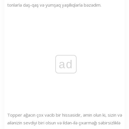
tonlarla daş-qaş və yumşaq yaşıllıqlarla bəzədim.
ad
Topper ağacın çox vacib bir hissəsidir, əmin olun ki, sizin və
ailənizin sevdiyi biri olsun və ildən-ilə çıxarmağı səbirsizliklə