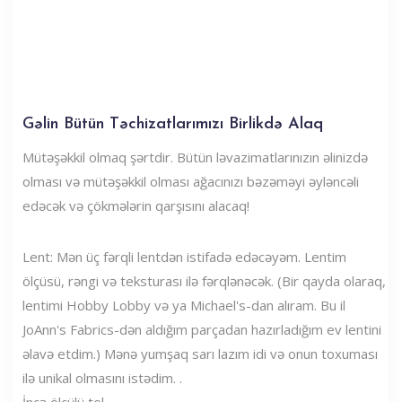
Gəlin Bütün Təchizatlarımızı Birlikdə Alaq
Mütəşəkkil olmaq şərtdir. Bütün ləvazimatlarınızın əlinizdə
olması və mütəşəkkil olması ağacınızı bəzəməyi əyləncəli
edəcək və çökmələrin qarşısını alacaq!
Lent: Mən üç fərqli lentdən istifadə edəcəyəm. Lentim
ölçüsü, rəngi və teksturası ilə fərqlənəcək. (Bir qayda olaraq,
lentimi Hobby Lobby və ya Michael's-dan alıram. Bu il
JoAnn's Fabrics-dən aldığım parçadan hazırladığım ev lentini
əlavə etdim.) Mənə yumşaq sarı lazım idi və onun toxuması
ilə unikal olmasını istədim. .
İncə ölçülü tel.