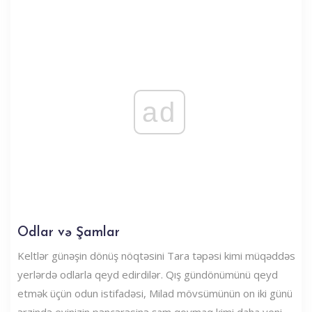
ad
Odlar və Şamlar
Keltlər günəşin dönüş nöqtəsini Tara təpəsi kimi müqəddəs
yerlərdə odlarla qeyd edirdilər. Qış gündönümünü qeyd
etmək üçün odun istifadəsi, Milad mövsümünün on iki günü
ərzində evinizin pəncərəsinə şam qoymaq kimi daha yeni