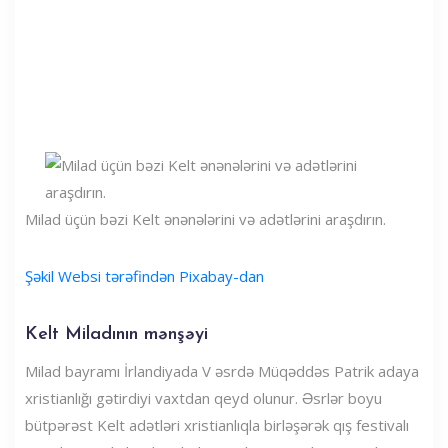
Milad üçün bəzi Kelt ənənələrini və adətlərini araşdırın.
Şəkil Websi tərəfindən Pixabay-dan
Kelt Miladının mənşəyi
Milad bayramı İrlandiyada V əsrdə Müqəddəs Patrik adaya
xristianlığı gətirdiyi vaxtdan qeyd olunur. Əsrlər boyu
bütpərəst Kelt adətləri xristianlıqla birləşərək qış festivalı