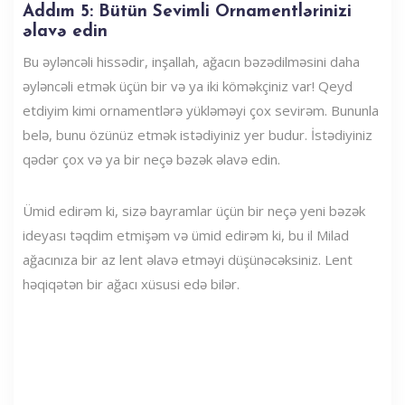
Addım 5: Bütün Sevimli Ornamentlərinizi
əlavə edin
Bu əyləncəli hissədir, inşallah, ağacın bəzədilməsini daha
əyləncəli etmək üçün bir və ya iki köməkçiniz var! Qeyd
etdiyim kimi ornamentlərə yükləməyi çox sevirəm. Bununla
belə, bunu özünüz etmək istədiyiniz yer budur. İstədiyiniz
qədər çox və ya bir neçə bəzək əlavə edin.
Ümid edirəm ki, sizə bayramlar üçün bir neçə yeni bəzək
ideyası təqdim etmişəm və ümid edirəm ki, bu il Milad
ağacınıza bir az lent əlavə etməyi düşünəcəksiniz. Lent
həqiqətən bir ağacı xüsusi edə bilər.