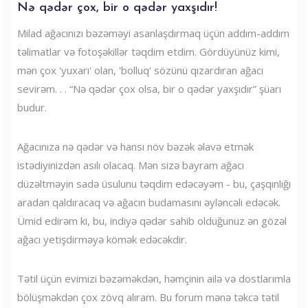
Nə qədər çox, bir o qədər yaxşıdır!
Milad ağacınızı bəzəməyi asanlaşdırmaq üçün addım-addım
təlimatlar və fotoşəkillər təqdim etdim. Gördüyünüz kimi,
mən çox 'yuxarı' olan, 'bolluq' sözünü qızardıran ağacı
sevirəm. . . “Nə qədər çox olsa, bir o qədər yaxşıdır” şüarı
budur.
Ağacınıza nə qədər və hansı növ bəzək əlavə etmək
istədiyinizdən asılı olacaq. Mən sizə bayram ağacı
düzəltməyin sadə üsulunu təqdim edəcəyəm - bu, çaşqınlığı
aradan qaldıracaq və ağacın budamasını əyləncəli edəcək.
Ümid edirəm ki, bu, indiyə qədər sahib olduğunuz ən gözəl
ağacı yetişdirməyə kömək edəcəkdir.
Tətil üçün evimizi bəzəməkdən, həmçinin ailə və dostlarımla
bölüşməkdən çox zövq alıram. Bu forum mənə təkcə tətil