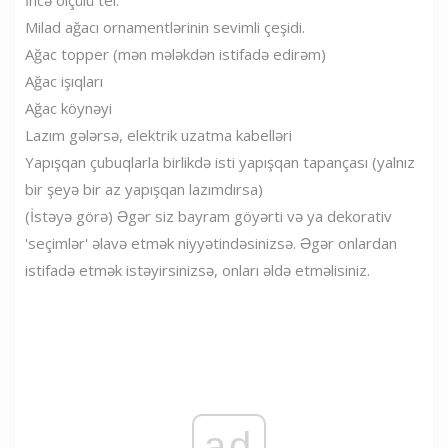
Milad ağacı ornamentlərinin sevimli çeşidi.
Ağac topper (mən mələkdən istifadə edirəm)
Ağac işıqları
Ağac köynəyi
Lazım gələrsə, elektrik uzatma kabelləri
Yapışqan çubuqlarla birlikdə isti yapışqan tapançası (yalnız
bir şeyə bir az yapışqan lazımdırsa)
(İstəyə görə) Əgər siz bayram göyərti və ya dekorativ
'seçimlər' əlavə etmək niyyətindəsinizsə. Əgər onlardan
istifadə etmək istəyirsinizsə, onları əldə etməlisiniz.
ad