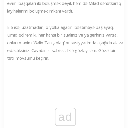
evimi başqaları ilə bölüşmək deyil, həm də Milad sənətkarlıq
layihələrimi bölüşmək imkanı verdi.
Elə isə, uzatmadan, o yolka ağacını bəzəməyə başlayaq.
Ümid edirəm ki, hər hansı bir sualınız və ya şərhiniz varsa,
onları mənim 'Gəlin Tanış olaq' xüsusiyyətimdə aşağıda əlavə
edəcəksiniz. Cavabınızı səbirsizliklə gözləyirəm. Gözəl bir
tətil mövsümü keçirin.
ad