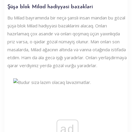
Şüşə blok Milad hədiyyəsi bəzəkləri
Bu Milad bayramında bir neçə şanslı insan məndən bu gözəl
şüşə blok Milad hədiyyəsi bəzəklərini alacaq. Onları
hazırlamaq çox asandır və onları qoşmaq üçün yaxınlıqda
priz varsa, o qədər gözəl nümayiş olunur. Mən onları son
masalarda, Milad ağacının altında və vanna otağında istifadə
etdim. Həm də əla gecə işığı yaradırlar. Onları yerləşdirməyə
qərar verdiyiniz yerdə gözəl vurğu yaradırlar.
ad