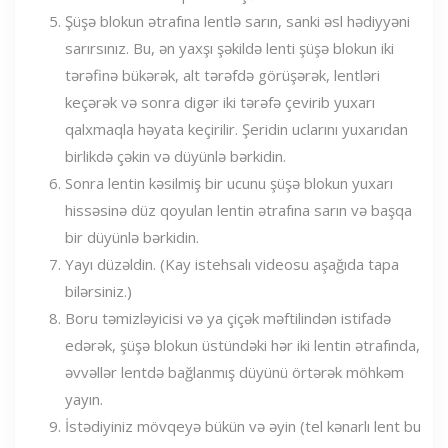
Şüşə blokun ətrafına lentlə sarın, sanki əsl hədiyyəni
sarırsınız. Bu, ən yaxşı şəkildə lenti şüşə blokun iki
tərəfinə bükərək, alt tərəfdə görüşərək, lentləri
keçərək və sonra digər iki tərəfə çevirib yuxarı
qalxmaqla həyata keçirilir. Şeridin uclarını yuxarıdan
birlikdə çəkin və düyünlə bərkidin.
Sonra lentin kəsilmiş bir ucunu şüşə blokun yuxarı
hissəsinə düz qoyulan lentin ətrafına sarın və başqa
bir düyünlə bərkidin.
Yayı düzəldin. (Kay istehsalı videosu aşağıda tapa
bilərsiniz.)
Boru təmizləyicisi və ya çiçək məftilindən istifadə
edərək, şüşə blokun üstündəki hər iki lentin ətrafında,
əvvəllər lentdə bağlanmış düyünü örtərək möhkəm
yayın.
İstədiyiniz mövqeyə bükün və əyin (tel kənarlı lent bu