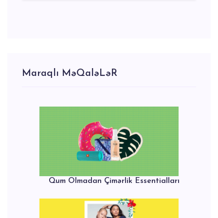
Maraqlı MəQaləLəR
Qum Olmadan Çimərlik Essentialları