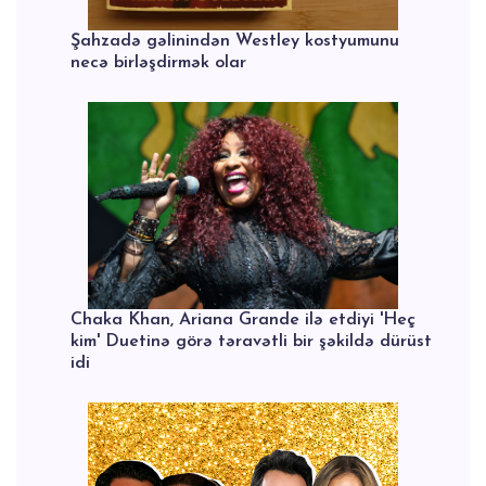
Şahzadə gəlinindən Westley kostyumunu
necə birləşdirmək olar
Chaka Khan, Ariana Grande ilə etdiyi 'Heç
kim' Duetinə görə təravətli bir şəkildə dürüst
idi