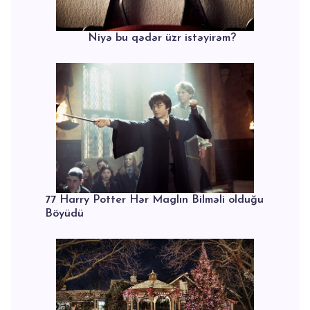
Niyə bu qədər üzr istəyirəm?
77 Harry Potter Hər Maglın Bilməli olduğu
Böyüdü