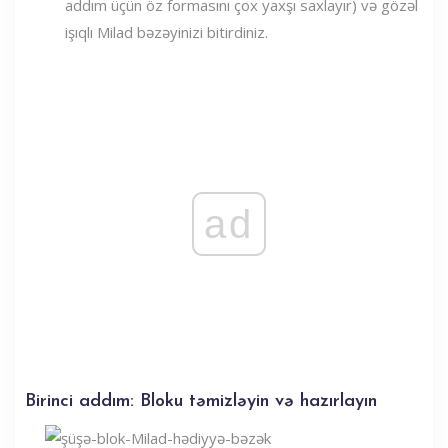
addım üçün öz formasını çox yaxşı saxlayır) və gözəl
işıqlı Milad bəzəyinizi bitirdiniz.
ad
Birinci addım: Bloku təmizləyin və hazırlayın