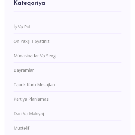
Kateqoriya
İş Və Pul
Ən Yaxşı Həyatınız
Münasibətlər Və Sevgi
Bayramlar
Təbrik Kartı Mesajları
Partiya Planlaması
Dəri Və Makiyaj
Müxtəlif