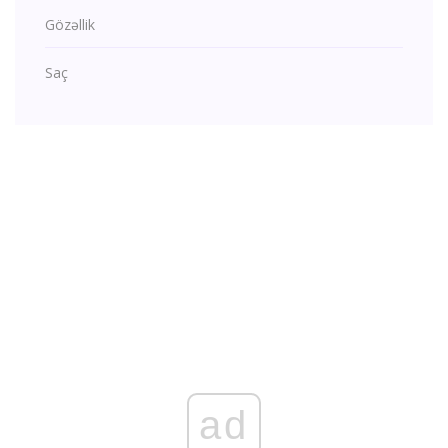
Gözəllik
Saç
ad