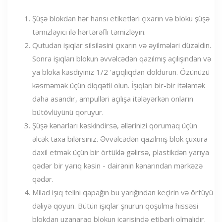
Şüşə blokdan hər hansı etiketləri çıxarın və bloku şüşə
təmizləyici ilə hərtərəfli təmizləyin.
Qutudan işıqlar silsiləsini çıxarın və əyilmələri düzəldin.
Sonra işıqları blokun əvvəlcədən qazılmış açılışından və
ya bloka kəsdiyiniz 1/2 'açıqlıqdan doldurun. Özünüzü
kəsməmək üçün diqqətli olun. İşıqları bir-bir itələmək
daha asandır, ampulləri açılışa itələyərkən onların
bütövlüyünü qoruyur.
Şüşə kənarları kəskindirsə, əllərinizi qorumaq üçün
əlcək taxa bilərsiniz. Əvvəlcədən qazılmış blok çuxura
daxil etmək üçün bir örtüklə gəlirsə, plastikdən yarıya
qədər bir yarıq kəsin - dairənin kənarından mərkəzə
qədər.
Milad işıq telini qapağın bu yarığından keçirin və örtüyü
dəliyə qoyun. Bütün işıqlar şnurun qoşulma hissəsi
blokdan uzanaraq blokun içərisində etibarlı olmalıdır.