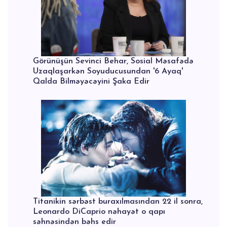
Görünüşün Sevinci Behar, Sosial Məsafədə
Uzaqlaşarkən Soyuducusundan '6 Ayaq'
Qalda Bilməyəcəyini Şaka Edir
Titanikin sərbəst buraxılmasından 22 il sonra,
Leonardo DiCaprio nəhayət o qapı
səhnəsindən bəhs edir