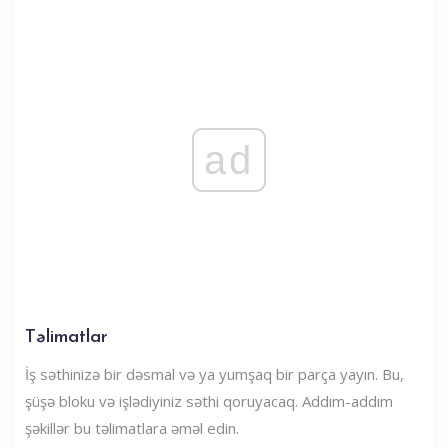
ad
Təlimatlar
İş səthinizə bir dəsmal və ya yumşaq bir parça yayın. Bu,
şüşə bloku və işlədiyiniz səthi qoruyacaq. Addım-addım
şəkillər bu təlimatlara əməl edin.