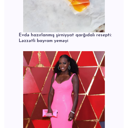
Evdə hazırlanmış şirniyyat qarğıdalı resepti:
Ləzzətli bayram yeməyi