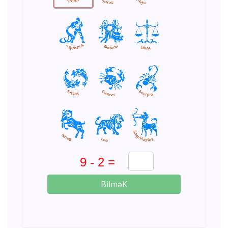
BilməK