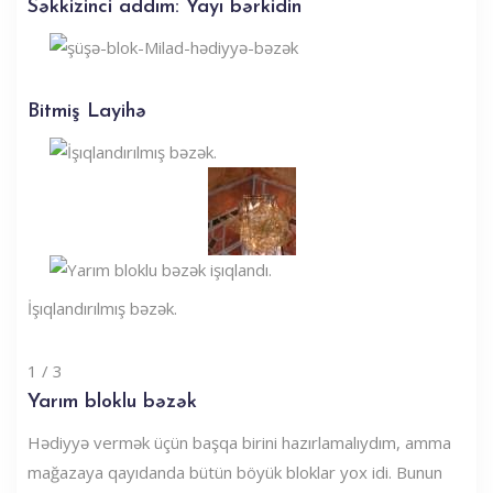
Səkkizinci addım: Yayı bərkidin
Bitmiş Layihə
İşıqlandırılmış bəzək.
1 / 3
Yarım bloklu bəzək
Hədiyyə vermək üçün başqa birini hazırlamalıydım, amma
mağazaya qayıdanda bütün böyük bloklar yox idi. Bunun