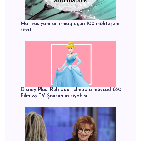
Motivasiyanı artırmaq üçün 100 möhtəşəm
sitat
Disney Plus: Ruh daxil olmaqla mövcud 630
Film və TV Şousunun siyahısı