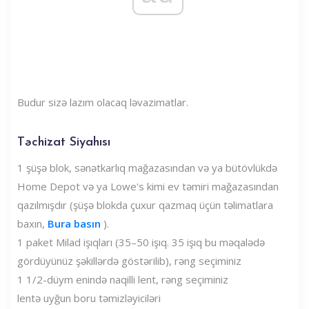
Budur sizə lazım olacaq ləvazimatlar.
Təchizat Siyahısı
1 şüşə blok, sənətkarlıq mağazasından və ya bütövlükdə
Home Depot və ya Lowe's kimi ev təmiri mağazasından
qazılmışdır (şüşə blokda çuxur qazmaq üçün təlimatlara
baxın,
Bura basın
).
1 paket Milad işıqları (35–50 işıq. 35 işıq bu məqalədə
gördüyünüz şəkillərdə göstərilib), rəng seçiminiz
1 1/2-düym enində naqilli lent, rəng seçiminiz
lentə uyğun boru təmizləyiciləri