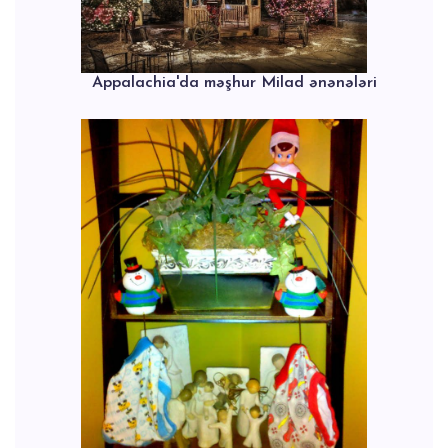
Appalachia'da məşhur Milad ənənələri