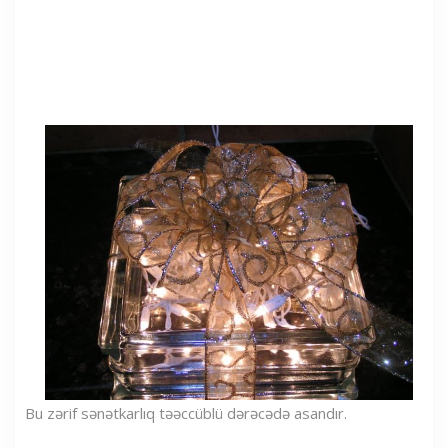
Bu zərif sənətkarlıq təəccüblü dərəcədə asandır.