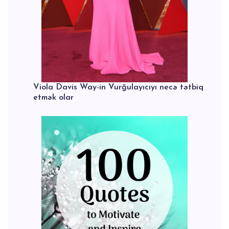
Viola Davis Way-in Vurğulayıcıyı necə tətbiq
etmək olar