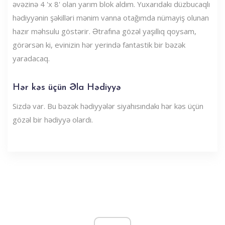
əvəzinə 4 'x 8' olan yarım blok aldım. Yuxarıdakı düzbucaqlı
hədiyyənin şəkilləri mənim vanna otağımda nümayiş olunan
hazır məhsulu göstərir. Ətrafına gözəl yaşıllıq qoysam,
görərsən ki, evinizin hər yerində fantastik bir bəzək
yaradacaq.
Hər kəs üçün Əla Hədiyyə
Sizdə var. Bu bəzək hədiyyələr siyahısındakı hər kəs üçün
gözəl bir hədiyyə olardı.