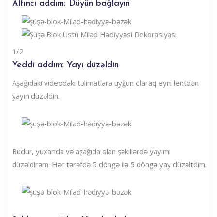
Altıncı addım: Düyün bağlayın
1/2
Yeddi addım: Yayı düzəldin
Aşağıdakı videodakı təlimatlara uyğun olaraq eyni lentdən
yayın düzəldin.
Budur, yuxarıda və aşağıda olan şəkillərdə yayımı
düzəldirəm. Hər tərəfdə 5 döngə ilə 5 döngə yay düzəltdim.